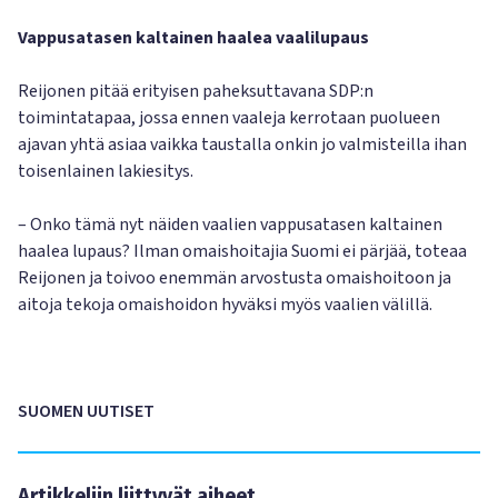
Vappusatasen kaltainen haalea vaalilupaus
Reijonen pitää erityisen paheksuttavana SDP:n
toimintatapaa, jossa ennen vaaleja kerrotaan puolueen
ajavan yhtä asiaa vaikka taustalla onkin jo valmisteilla ihan
toisenlainen lakiesitys.
– Onko tämä nyt näiden vaalien vappusatasen kaltainen
haalea lupaus? Ilman omaishoitajia Suomi ei pärjää, toteaa
Reijonen ja toivoo enemmän arvostusta omaishoitoon ja
aitoja tekoja omaishoidon hyväksi myös vaalien välillä.
SUOMEN UUTISET
Artikkeliin liittyvät aiheet