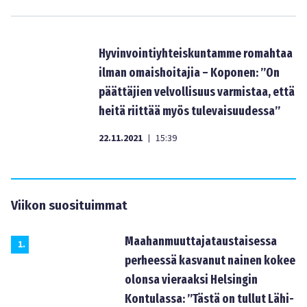
Hyvinvointiyhteiskuntamme romahtaa
ilman omaishoitajia – Koponen: ”On
päättäjien velvollisuus varmistaa, että
heitä riittää myös tulevaisuudessa”
22.11.2021
15:39
|
Viikon suosituimmat
Maahanmuuttajataustaisessa
1
.
perheessä kasvanut nainen kokee
olonsa vieraaksi Helsingin
Kontulassa: ”Tästä on tullut Lähi-