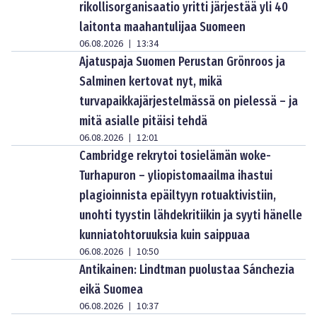
rikollisorganisaatio yritti järjestää yli 40
laitonta maahantulijaa Suomeen
06.08.2026
13:34
|
Ajatuspaja Suomen Perustan Grönroos ja
Salminen kertovat nyt, mikä
turvapaikkajärjestelmässä on pielessä – ja
mitä asialle pitäisi tehdä
06.08.2026
12:01
|
Cambridge rekrytoi tosielämän woke-
Turhapuron – yliopistomaailma ihastui
plagioinnista epäiltyyn rotuaktivistiin,
unohti tyystin lähdekritiikin ja syyti hänelle
kunniatohtoruuksia kuin saippuaa
06.08.2026
10:50
|
Antikainen: Lindtman puolustaa Sánchezia
eikä Suomea
06.08.2026
10:37
|