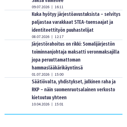
Saksa vaikenee
09.07.2026
16:11
|
Kuka hyötyy järjestöavustuksista – selvitys
paljastaa varakkaat STEA-tuensaajat ja
identiteettityön puuhastelijat
08.07.2026
12:17
|
Järjestörahoitus on rikki: Somalijärjestön
toiminnanjohtaja maksatti veronmaksajilla
jopa peruuttamattoman
hammaslääkärikäyntinsä
01.07.2026
15:00
|
Säätiövalta, yhdistykset, julkinen raha ja
RKP – näin suomenruotsalainen verkosto
kietoutuu yhteen
10.04.2026
15:01
|