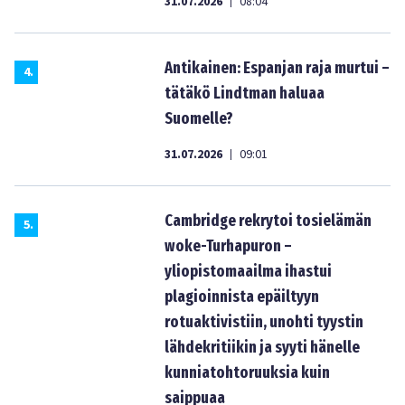
31.07.2026
08:04
|
Antikainen: Espanjan raja murtui –
4
.
tätäkö Lindtman haluaa
Suomelle?
31.07.2026
09:01
|
Cambridge rekrytoi tosielämän
5
.
woke-Turhapuron –
yliopistomaailma ihastui
plagioinnista epäiltyyn
rotuaktivistiin, unohti tyystin
lähdekritiikin ja syyti hänelle
kunniatohtoruuksia kuin
saippuaa