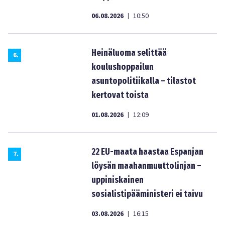
06.08.2026
10:50
|
Heinäluoma selittää
6
.
koulushoppailun
asuntopolitiikalla – tilastot
kertovat toista
01.08.2026
12:09
|
22 EU-maata haastaa Espanjan
7
.
löysän maahanmuuttolinjan –
uppiniskainen
sosialistipääministeri ei taivu
03.08.2026
16:15
|