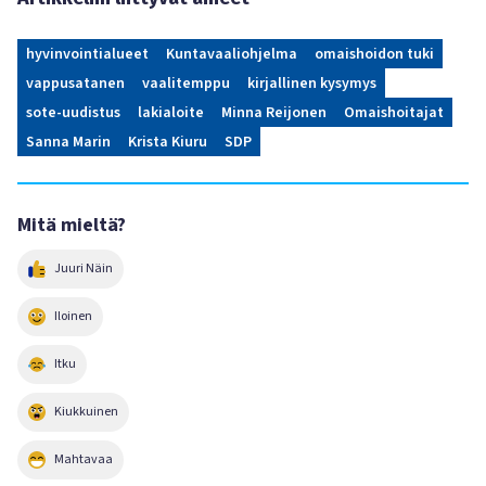
hyvinvointialueet
Kuntavaaliohjelma
omaishoidon tuki
vappusatanen
vaalitemppu
kirjallinen kysymys
sote-uudistus
lakialoite
Minna Reijonen
Omaishoitajat
Sanna Marin
Krista Kiuru
SDP
Mitä mieltä?
Juuri Näin
Iloinen
Itku
Kiukkuinen
Mahtavaa