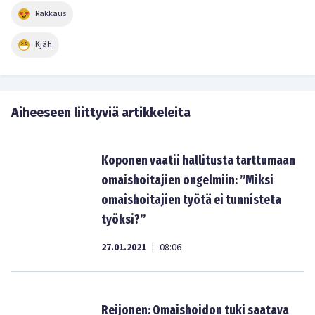
Rakkaus
Kjäh
Aiheeseen liittyviä artikkeleita
Koponen vaatii hallitusta tarttumaan
omaishoitajien ongelmiin: ”Miksi
omaishoitajien työtä ei tunnisteta
työksi?”
27.01.2021
08:06
|
Reijonen: Omaishoidon tuki saatava