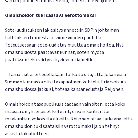
saman puolueen ministereillä, ihmettelee Reijonen.
Omaishoidon tuki saatava verottomaksi
Sote-uudistuksen lakiesitys annettiin SDP:n johtaman
hallituksen toimesta jo viime vuoden puolella.
Toteutuessaan sote-uudistus muuttaa omaishoitoa. Nyt
omaishoidosta päättävät kunnat, soten myötä
päätöksenteko siirtyisi hyvinvointialueille.
– Tämä esitys ei todellakaan tarkoita sitä, että jokaisessa
Suomen kunnassa olisi tasapuolinen kohtelu. Eriarvoisuus
omaishoidossa jatkuisi, toteaa kansanedustaja Reijonen.
Omaishoidon tasapuolisuus taataan vain siten, että koko
maassa on yhtenäiset kriteerit, ei vain kuntien tai
maakuntien kokoisilla alueilla. Reijonen pitää tärkeänä, että
omaishoidon tuki saataisiin verottomaksi ja on tehnyt
asiasta lakialoitteen.