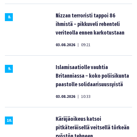
Nizzan terroristi tappoi 86
8
.
ihmistä – pikkuveli rehenteli
veriteolla ennen karkotustaan
03.08.2026
09:21
|
Islamisaatiolle vauhtia
9
.
Britanniassa – koko poliisikunta
paastolle solidaarisuussyistä
03.08.2026
10:33
|
Käräjäoikeus katsoi
10
.
pitkäteräisellä veitsellä törkeän
ryöstön tehneen