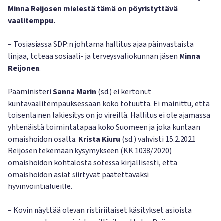
Minna Reijosen mielestä tämä on pöyristyttävä
vaalitemppu.
– Tosiasiassa SDP:n johtama hallitus ajaa päinvastaista
linjaa, toteaa sosiaali- ja terveysvaliokunnan jäsen
Minna
Reijonen
.
Pääministeri
Sanna Marin
(sd.) ei kertonut
kuntavaalitempauksessaan koko totuutta. Ei mainittu, että
toisenlainen lakiesitys on jo vireillä. Hallitus ei ole ajamassa
yhtenäistä toimintatapaa koko Suomeen ja joka kuntaan
omaishoidon osalta.
Krista Kiuru
(sd.) vahvisti 15.2.2021
Reijosen tekemään kysymykseen (KK 1038/2020)
omaishoidon kohtalosta sotessa kirjallisesti, että
omaishoidon asiat siirtyvät päätettäväksi
hyvinvointialueille.
– Kovin näyttää olevan ristiriitaiset käsitykset asioista