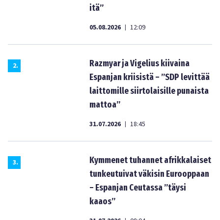
itä”
05.08.2026
12:09
|
Razmyar ja Vigelius kiivaina
2
.
Espanjan kriisistä – ”SDP levittää
laittomille siirtolaisille punaista
mattoa”
31.07.2026
18:45
|
Kymmenet tuhannet afrikkalaiset
3
.
tunkeutuivat väkisin Eurooppaan
– Espanjan Ceutassa ”täysi
kaaos”