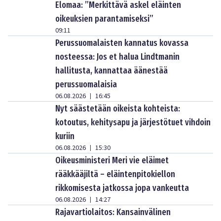
Elomaa: ”Merkittävä askel eläinten
oikeuksien parantamiseksi”
09:11
Perussuomalaisten kannatus kovassa
nosteessa: Jos et halua Lindtmanin
hallitusta, kannattaa äänestää
perussuomalaisia
06.08.2026
16:45
|
Nyt säästetään oikeista kohteista:
kotoutus, kehitysapu ja järjestötuet vihdoin
kuriin
06.08.2026
15:30
|
Oikeusministeri Meri vie eläimet
rääkkääjiltä – eläintenpitokiellon
rikkomisesta jatkossa jopa vankeutta
06.08.2026
14:27
|
Rajavartiolaitos: Kansainvälinen