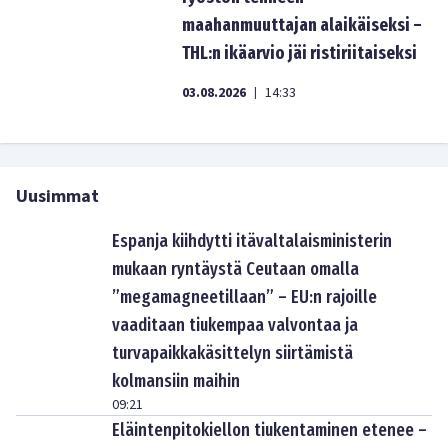
maahanmuuttajan alaikäiseksi –
THL:n ikäarvio jäi ristiriitaiseksi
03.08.2026
14:33
|
Uusimmat
Espanja kiihdytti itävaltalaisministerin
mukaan ryntäystä Ceutaan omalla
”megamagneetillaan” – EU:n rajoille
vaaditaan tiukempaa valvontaa ja
turvapaikkakäsittelyn siirtämistä
kolmansiin maihin
09:21
Eläintenpitokiellon tiukentaminen etenee –