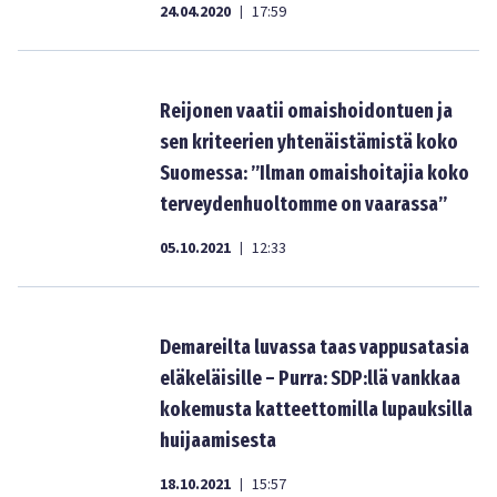
24.04.2020
17:59
|
Reijonen vaatii omaishoidontuen ja
sen kriteerien yhtenäistämistä koko
Suomessa: ”Ilman omaishoitajia koko
terveydenhuoltomme on vaarassa”
05.10.2021
12:33
|
Demareilta luvassa taas vappusatasia
eläkeläisille – Purra: SDP:llä vankkaa
kokemusta katteettomilla lupauksilla
huijaamisesta
18.10.2021
15:57
|