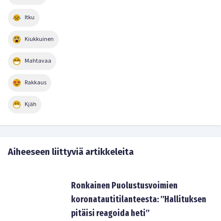
Itku
Kiukkuinen
Mahtavaa
Rakkaus
Kjäh
Aiheeseen liittyviä artikkeleita
Ronkainen Puolustusvoimien
koronatautitilanteesta: ”Hallituksen
pitäisi reagoida heti”