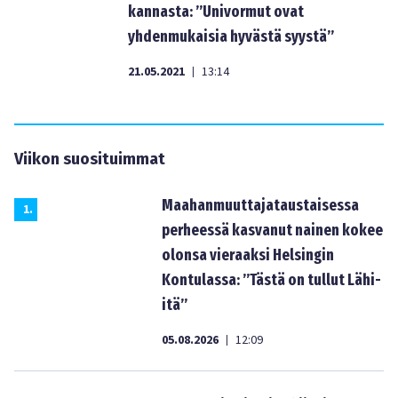
kannasta: ”Univormut ovat
yhdenmukaisia hyvästä syystä”
21.05.2021
13:14
|
Viikon suosituimmat
Maahanmuuttajataustaisessa
1
.
perheessä kasvanut nainen kokee
olonsa vieraaksi Helsingin
Kontulassa: ”Tästä on tullut Lähi-
itä”
05.08.2026
12:09
|