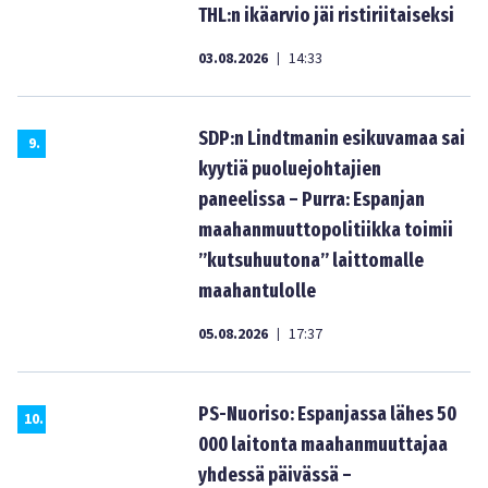
THL:n ikäarvio jäi ristiriitaiseksi
03.08.2026
14:33
|
SDP:n Lindtmanin esikuvamaa sai
9
.
kyytiä puoluejohtajien
paneelissa – Purra: Espanjan
maahanmuuttopolitiikka toimii
”kutsuhuutona” laittomalle
maahantulolle
05.08.2026
17:37
|
PS-Nuoriso: Espanjassa lähes 50
10
.
000 laitonta maahanmuuttajaa
yhdessä päivässä –