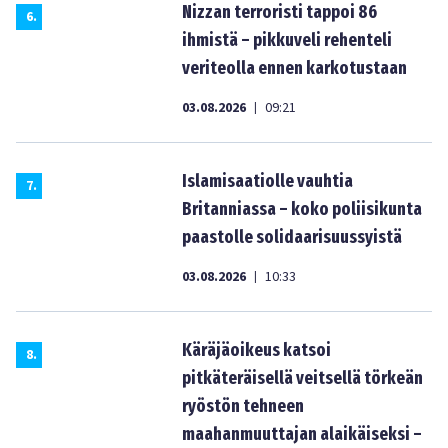
Nizzan terroristi tappoi 86
6
.
ihmistä – pikkuveli rehenteli
veriteolla ennen karkotustaan
03.08.2026
09:21
|
Islamisaatiolle vauhtia
7
.
Britanniassa – koko poliisikunta
paastolle solidaarisuussyistä
03.08.2026
10:33
|
Käräjäoikeus katsoi
8
.
pitkäteräisellä veitsellä törkeän
ryöstön tehneen
maahanmuuttajan alaikäiseksi –