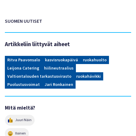
SUOMEN UUTISET
Artikkeliin liittyvät aiheet
Ritva Paavonsalo
kasvisruokapäivä
ruokahuolto
Leijona Catering
hiilineutraalius
Valtiontalouden tarkastusvirasto
ruokahävikki
Puolustusvoimat
Jari Ronkainen
Mitä mieltä?
Juuri Näin
Iloinen