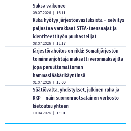
Saksa vaikenee
09.07.2026
16:11
|
Kuka hyötyy järjestöavustuksista – selvitys
paljastaa varakkaat STEA-tuensaajat ja
identiteettityön puuhastelijat
08.07.2026
12:17
|
Järjestörahoitus on rikki: Somalijärjestön
toiminnanjohtaja maksatti veronmaksajilla
jopa peruuttamattoman
hammaslääkärikäyntinsä
01.07.2026
15:00
|
Säätiövalta, yhdistykset, julkinen raha ja
RKP – näin suomenruotsalainen verkosto
kietoutuu yhteen
10.04.2026
15:01
|