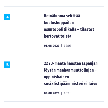
Heinäluoma selittää
4
.
koulushoppailun
asuntopolitiikalla – tilastot
kertovat toista
01.08.2026
12:09
|
22 EU-maata haastaa Espanjan
5
.
löysän maahanmuuttolinjan –
uppiniskainen
sosialistipääministeri ei taivu
03.08.2026
16:15
|