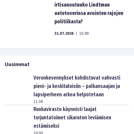
irtisanoutuuko Lindtman
aatetoverinsa avointen rajojen
politiikasta?
31.07.2026
15:49
|
Uusimmat
Veronkevennykset kohdistuvat vahvasti
pieni- ja keskituloisiin – palkansaajan ja
lapsiperheen arkea helpotetaan
11:39
Ruokavirasto käynnisti laajat
torjuntatoimet sikaruton leviämisen
estämiseksi
10:30