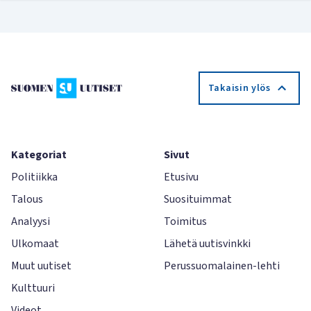
Takaisin ylös
Kategoriat
Sivut
Politiikka
Etusivu
Talous
Suosituimmat
Analyysi
Toimitus
Ulkomaat
Lähetä uutisvinkki
Muut uutiset
Perussuomalainen-lehti
Kulttuuri
Videot