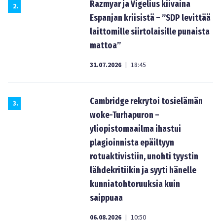
Razmyar ja Vigelius kiivaina
2
.
Espanjan kriisistä – ”SDP levittää
laittomille siirtolaisille punaista
mattoa”
31.07.2026
18:45
|
Cambridge rekrytoi tosielämän
3
.
woke-Turhapuron –
yliopistomaailma ihastui
plagioinnista epäiltyyn
rotuaktivistiin, unohti tyystin
lähdekritiikin ja syyti hänelle
kunniatohtoruuksia kuin
saippuaa
06.08.2026
10:50
|