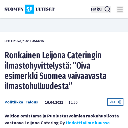
Haku
LEHTIKUVA/KUVITUSKUVA
Ronkainen Leijona Cateringin
ilmastohyvittelystä: ”Oiva
esimerkki Suomea vaivaavasta
ilmastohulluudesta”
Politiikka
Talous
Jaa
16.04.2021
12:50
|
Valtion omistama ja Puolustusvoimien ruokahuollosta
vastaava Leijona Catering Oy
tiedotti viime kuussa