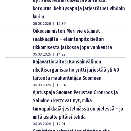
Nyt säästetään oikeista kohteista:
kotoutus, kehitysapu ja järjestötuet vihdoin
kuriin
06.08.2026
15:30
|
Oikeusministeri Meri vie eläimet
rääkkääjiltä – eläintenpitokiellon
rikkomisesta jatkossa jopa vankeutta
06.08.2026
14:27
|
Rajavartiolaitos: Kansainvälinen
rikollisorganisaatio yritti järjestää yli 40
laitonta maahantulijaa Suomeen
06.08.2026
13:34
|
Ajatuspaja Suomen Perustan Grönroos ja
Salminen kertovat nyt, mikä
turvapaikkajärjestelmässä on pielessä – ja
mitä asialle pitäisi tehdä
06.08.2026
12:01
|