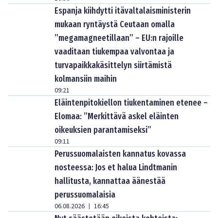
Espanja kiihdytti itävaltalaisministerin
mukaan ryntäystä Ceutaan omalla
”megamagneetillaan” – EU:n rajoille
vaaditaan tiukempaa valvontaa ja
turvapaikkakäsittelyn siirtämistä
kolmansiin maihin
09:21
Eläintenpitokiellon tiukentaminen etenee –
Elomaa: ”Merkittävä askel eläinten
oikeuksien parantamiseksi”
09:11
Perussuomalaisten kannatus kovassa
nosteessa: Jos et halua Lindtmanin
hallitusta, kannattaa äänestää
perussuomalaisia
06.08.2026
16:45
|