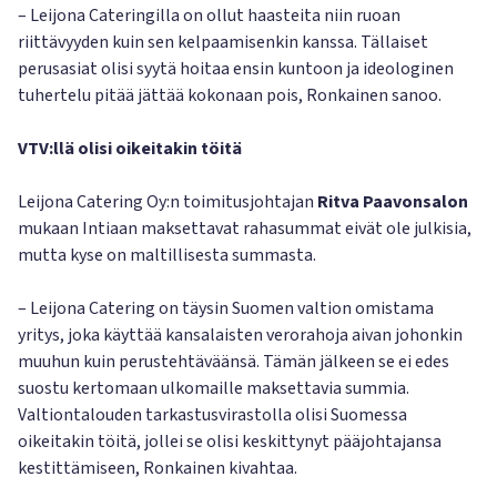
– Leijona Cateringilla on ollut haasteita niin ruoan
riittävyyden kuin sen kelpaamisenkin kanssa. Tällaiset
perusasiat olisi syytä hoitaa ensin kuntoon ja ideologinen
tuhertelu pitää jättää kokonaan pois, Ronkainen sanoo.
VTV:llä olisi oikeitakin töitä
Leijona Catering Oy:n toimitusjohtajan
Ritva Paavonsalon
mukaan Intiaan maksettavat rahasummat eivät ole julkisia,
mutta kyse on maltillisesta summasta.
– Leijona Catering on täysin Suomen valtion omistama
yritys, joka käyttää kansalaisten verorahoja aivan johonkin
muuhun kuin perustehtäväänsä. Tämän jälkeen se ei edes
suostu kertomaan ulkomaille maksettavia summia.
Valtiontalouden tarkastusvirastolla olisi Suomessa
oikeitakin töitä, jollei se olisi keskittynyt pääjohtajansa
kestittämiseen, Ronkainen kivahtaa.