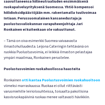
saavuttaneensa hiilineutraaliuden ensimmäisenä
ruokapalveluyrityksenä Suomessa. Yhtiö kompensoi
hiilidioksidipäästöjään mm. rakentamalla tuulivoimaa
Intiaan. Perussuomalainen kansanedustaja ja
puolustusvaliokunnan varapuheenjohtaja Jari
Ronkainen ei kuitenkaan ole vakuuttunut.
– Tämä on oiva esimerkki Suomea vaivaavasta
ilmastohulluudesta. Leijona Cateringin tehtävänä on
ruokkia Puolustusvoimia, ei leikkiä ilmaston pelastajaa
ympäri maailmaa, Ronkainen perustelee.
Puolustusvoimien ruokahuollossa haasteita
Ronkainen
otti kantaa Puolustusvoimien ruokahuoltoon
viimeksi marraskuussa. Ruokaa ei ollut riittävästi
varusmiehille leiriolosuhteissa, toisaalta pakollisina
kasvisruokapäivinä ruokaa menee valtavasti hävikkiin.