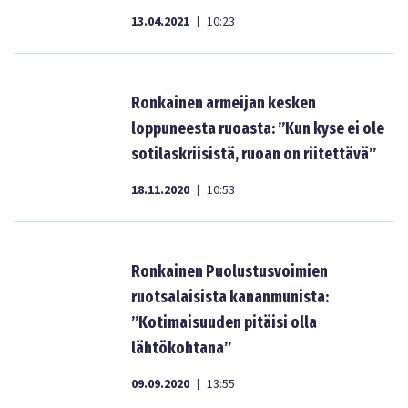
13.04.2021
10:23
|
Ronkainen armeijan kesken
loppuneesta ruoasta: ”Kun kyse ei ole
sotilaskriisistä, ruoan on riitettävä”
18.11.2020
10:53
|
Ronkainen Puolustusvoimien
ruotsalaisista kananmunista:
”Kotimaisuuden pitäisi olla
lähtökohtana”
09.09.2020
13:55
|