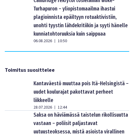
Cambridge rekrytoi tosielämän woke-
Turhapuron – yliopistomaailma ihastui
plagioinnista epäiltyyn rotuaktivistiin,
unohti tyystin lähdekritiikin ja syyti hänelle
kunniatohtoruuksia kuin saippuaa
06.08.2026
10:50
|
Toimitus suosittelee
Kantaväestö muuttaa pois Itä-Helsingistä –
uudet koulurajat pakottavat perheet
liikkeelle
28.07.2026
12:44
|
Saksa on häviämässä taistelun rikollisuutta
vastaan – poliisit paljastavat
uutuusteoksessa, mistä asioista virallinen