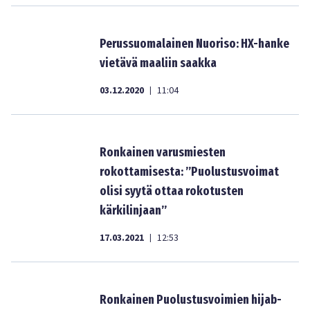
Perussuomalainen Nuoriso: HX-hanke
vietävä maaliin saakka
03.12.2020
11:04
|
Ronkainen varusmiesten
rokottamisesta: ”Puolustusvoimat
olisi syytä ottaa rokotusten
kärkilinjaan”
17.03.2021
12:53
|
Ronkainen Puolustusvoimien hijab-