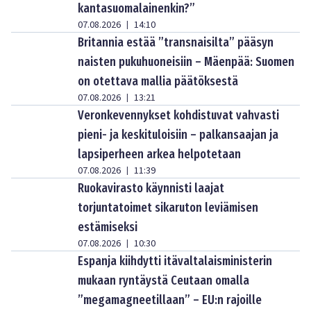
kantasuomalainenkin?”
07.08.2026
14:10
|
Britannia estää ”transnaisilta” pääsyn
naisten pukuhuoneisiin – Mäenpää: Suomen
on otettava mallia päätöksestä
07.08.2026
13:21
|
Veronkevennykset kohdistuvat vahvasti
pieni- ja keskituloisiin – palkansaajan ja
lapsiperheen arkea helpotetaan
07.08.2026
11:39
|
Ruokavirasto käynnisti laajat
torjuntatoimet sikaruton leviämisen
estämiseksi
07.08.2026
10:30
|
Espanja kiihdytti itävaltalaisministerin
mukaan ryntäystä Ceutaan omalla
”megamagneetillaan” – EU:n rajoille