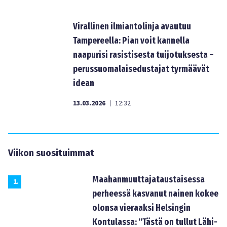
Virallinen ilmiantolinja avautuu
Tampereella: Pian voit kannella
naapurisi rasistisesta tuijotuksesta –
perussuomalaisedustajat tyrmäävät
idean
13.03.2026
12:32
|
Viikon suosituimmat
Maahanmuuttajataustaisessa
1
.
perheessä kasvanut nainen kokee
olonsa vieraaksi Helsingin
Kontulassa: ”Tästä on tullut Lähi-