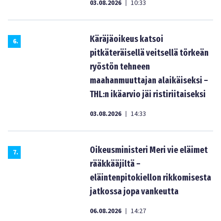
03.08.2026
10:33
|
Käräjäoikeus katsoi
6
.
pitkäteräisellä veitsellä törkeän
ryöstön tehneen
maahanmuuttajan alaikäiseksi –
THL:n ikäarvio jäi ristiriitaiseksi
03.08.2026
14:33
|
Oikeusministeri Meri vie eläimet
7
.
rääkkääjiltä –
eläintenpitokiellon rikkomisesta
jatkossa jopa vankeutta
06.08.2026
14:27
|