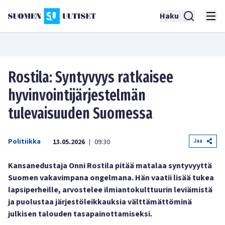
Haku
Rostila: Syntyvyys ratkaisee
hyvinvointijärjestelmän
tulevaisuuden Suomessa
Politiikka
Jaa
13.05.2026
09:30
|
Kansanedustaja Onni Rostila pitää matalaa syntyvyyttä
Suomen vakavimpana ongelmana. Hän vaatii lisää tukea
lapsiperheille, arvostelee ilmiantokulttuurin leviämistä
ja puolustaa järjestöleikkauksia välttämättöminä
julkisen talouden tasapainottamiseksi.