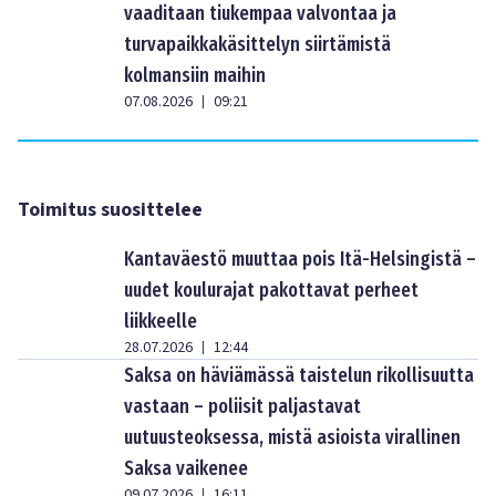
vaaditaan tiukempaa valvontaa ja
turvapaikkakäsittelyn siirtämistä
kolmansiin maihin
07.08.2026
09:21
|
Toimitus suosittelee
Kantaväestö muuttaa pois Itä-Helsingistä –
uudet koulurajat pakottavat perheet
liikkeelle
28.07.2026
12:44
|
Saksa on häviämässä taistelun rikollisuutta
vastaan – poliisit paljastavat
uutuusteoksessa, mistä asioista virallinen
Saksa vaikenee
09.07.2026
16:11
|