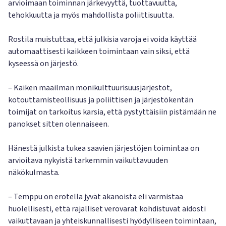
arvioimaan toiminnan järkevyyttä, tuottavuutta,
tehokkuutta ja myös mahdollista poliittisuutta.
Rostila muistuttaa, että julkisia varoja ei voida käyttää
automaattisesti kaikkeen toimintaan vain siksi, että
kyseessä on järjestö.
– Kaiken maailman monikulttuurisuusjärjestöt,
kotouttamisteollisuus ja poliittisen ja järjestökentän
toimijat on tarkoitus karsia, että pystyttäisiin pistämään ne
panokset sitten olennaiseen.
Hänestä julkista tukea saavien järjestöjen toimintaa on
arvioitava nykyistä tarkemmin vaikuttavuuden
näkökulmasta.
– Temppu on erotella jyvät akanoista eli varmistaa
huolellisesti, että rajalliset verovarat kohdistuvat aidosti
vaikuttavaan ja yhteiskunnallisesti hyödylliseen toimintaan,