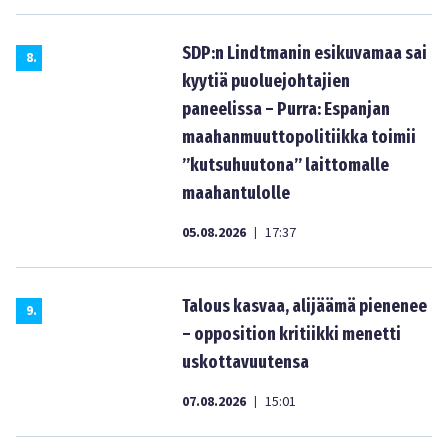
SDP:n Lindtmanin esikuvamaa sai
8
.
kyytiä puoluejohtajien
paneelissa – Purra: Espanjan
maahanmuuttopolitiikka toimii
”kutsuhuutona” laittomalle
maahantulolle
05.08.2026
17:37
|
Talous kasvaa, alijäämä pienenee
9
.
– opposition kritiikki menetti
uskottavuutensa
07.08.2026
15:01
|