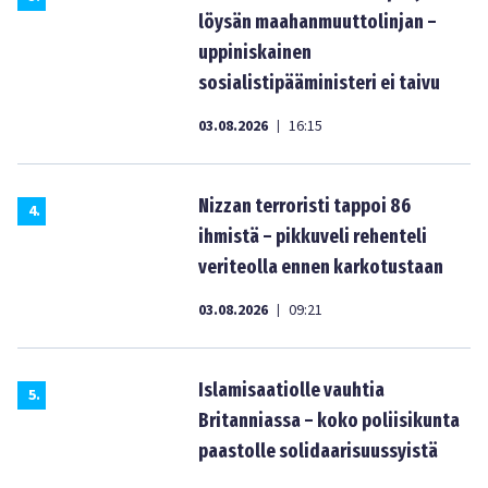
löysän maahanmuuttolinjan –
uppiniskainen
sosialistipääministeri ei taivu
03.08.2026
16:15
|
Nizzan terroristi tappoi 86
4
.
ihmistä – pikkuveli rehenteli
veriteolla ennen karkotustaan
03.08.2026
09:21
|
Islamisaatiolle vauhtia
5
.
Britanniassa – koko poliisikunta
paastolle solidaarisuussyistä