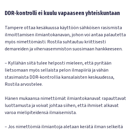
DDR-kontrolli ei kuulu vapaaseen yhteiskuntaan
Tampere ottaa kesäkuussa käyttöön sähköisen rasismista
ilmoittamisen ilmiantokanavan, johon voi antaa palautetta
myös nimettömästi. Rostila suhtautuu kriittisesti
demareiden ja vihervasemmiston suosimaan hankkeeseen.
– Kyllähän siitä tulee helposti mieleen, että pyritään
lietsomaan myös sellaista pelon ilmapiiriä ja vähän
stasimaista DDR-kontrollia kansalaisten keskuudessa,
Rostila arvostelee.
Hänen mukaansa nimettömät ilmiantokanavat rapauttavat
luottamusta ja voivat johtaa siihen, että ihmiset alkavat
varoa mielipiteidensä ilmaisemista.
– Jos nimettömiä ilmiantoja aletaan kerätä ilman selkeitä