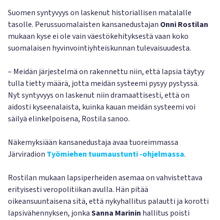
Suomen syntyvyys on laskenut historiallisen matalalle
tasolle. Perussuomalaisten kansanedustajan
Onni Rostilan
mukaan kyse ei ole vain väestökehityksestä vaan koko
suomalaisen hyvinvointiyhteiskunnan tulevaisuudesta.
– Meidän järjestelmä on rakennettu niin, että lapsia täytyy
tulla tietty määrä, jotta meidän systeemi pysyy pystyssä.
Nyt syntyvyys on laskenut niin dramaattisesti, että on
aidosti kyseenalaista, kuinka kauan meidän systeemi voi
säilyä elinkelpoisena, Rostila sanoo.
Näkemyksiään kansanedustaja avaa tuoreimmassa
Järviradion
Työmiehen tuumaustunti -ohjelmassa
.
Rostilan mukaan lapsiperheiden asemaa on vahvistettava
erityisesti veropolitiikan avulla. Hän pitää
oikeansuuntaisena sitä, että nykyhallitus palautti ja korotti
lapsivähennyksen, jonka
Sanna Marinin
hallitus poisti