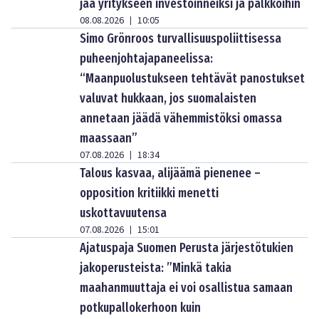
jää yritykseen investoinneiksi ja palkkoihin
08.08.2026
10:05
|
Simo Grönroos turvallisuuspoliittisessa
puheenjohtajapaneelissa:
“Maanpuolustukseen tehtävät panostukset
valuvat hukkaan, jos suomalaisten
annetaan jäädä vähemmistöksi omassa
maassaan”
07.08.2026
18:34
|
Talous kasvaa, alijäämä pienenee –
opposition kritiikki menetti
uskottavuutensa
07.08.2026
15:01
|
Ajatuspaja Suomen Perusta järjestötukien
jakoperusteista: ”Minkä takia
maahanmuuttaja ei voi osallistua samaan
potkupallokerhoon kuin