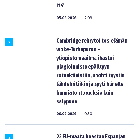
itä”
05.08.2026
12:09
|
Cambridge rekrytoi tosielämän
2
.
woke-Turhapuron –
yliopistomaailma ihastui
plagioinnista epäiltyyn
rotuaktivistiin, unohti tyystin
lähdekritiikin ja syyti hänelle
kunniatohtoruuksia kuin
saippuaa
06.08.2026
10:50
|
22 EU-maata haastaa Espanjan
3
.