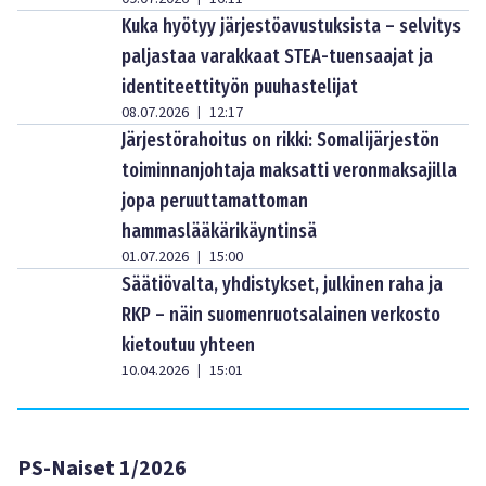
Kuka hyötyy järjestöavustuksista – selvitys
paljastaa varakkaat STEA-tuensaajat ja
identiteettityön puuhastelijat
08.07.2026
12:17
|
Järjestörahoitus on rikki: Somalijärjestön
toiminnanjohtaja maksatti veronmaksajilla
jopa peruuttamattoman
hammaslääkärikäyntinsä
01.07.2026
15:00
|
Säätiövalta, yhdistykset, julkinen raha ja
RKP – näin suomenruotsalainen verkosto
kietoutuu yhteen
10.04.2026
15:01
|
PS-Naiset 1/2026