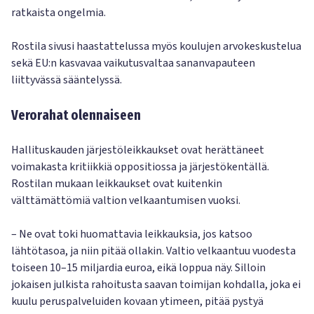
ratkaista ongelmia.
Rostila sivusi haastattelussa myös koulujen arvokeskustelua
sekä EU:n kasvavaa vaikutusvaltaa sananvapauteen
liittyvässä sääntelyssä.
Verorahat olennaiseen
Hallituskauden järjestöleikkaukset ovat herättäneet
voimakasta kritiikkiä oppositiossa ja järjestökentällä.
Rostilan mukaan leikkaukset ovat kuitenkin
välttämättömiä valtion velkaantumisen vuoksi.
– Ne ovat toki huomattavia leikkauksia, jos katsoo
lähtötasoa, ja niin pitää ollakin. Valtio velkaantuu vuodesta
toiseen 10–15 miljardia euroa, eikä loppua näy. Silloin
jokaisen julkista rahoitusta saavan toimijan kohdalla, joka ei
kuulu peruspalveluiden kovaan ytimeen, pitää pystyä