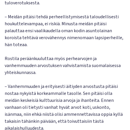
tuloverotuksesta.
– Meidän pitäisi tehdä perheellistymisestä taloudellisesti
houkuttelevampaa, ei riskiä. Minusta meidän pitäisi
palauttaa ensi vaalikaudella oman kodin asuntolainan
koroista tehtävä verovähennys nimenomaan lapsiperheille,
hän toteaa.
Rostila peräänkuuluttaa myös perhearvojen ja
vanhemmuuden arvostuksen vahvistamista suomalaisessa
yhteiskunnassa.
– Vanhemmuuden ja erityisesti äitiyden arvostusta pitäisi
nostaa nykyistä korkeammalle tasolle. Sen pitäisi olla
meidän keskeisiä kulttuurisia arvoja ja ihanteita. Ennen
vanhaan oli tietysti vanhat hyvät arvot koti, uskonto,
isänmaa, niin ehkä niistä olisi ammennettavissa oppia kyllä
takaisin tähänkin päivään, että toivuttaisiin tästä
aikalaishulluudesta.