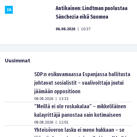
Antikainen: Lindtman puolustaa
10
.
Sánchezia eikä Suomea
06.08.2026
10:37
|
Uusimmat
SDP:n esikuvamaassa Espanjassa hallitusta
johtavat sosialistit – vaalivoittaja joutui
jäämään oppositioon
08.08.2026
13:32
|
”Meillä ei ole roskakalaa” – mikkeliläinen
kalayrittäjä panostaa vain kotimaiseen
08.08.2026
12:01
|
Yhteisöveron lasku ei mene hukkaan – se