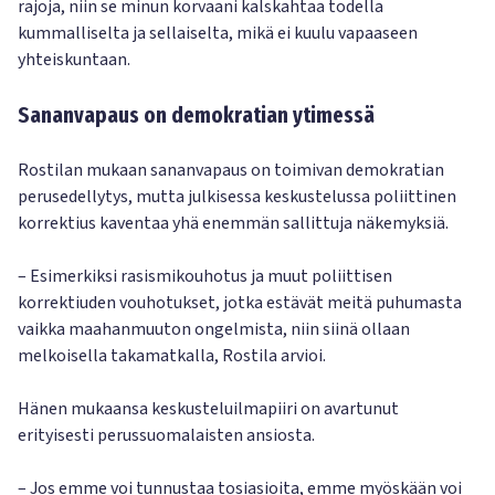
rajoja, niin se minun korvaani kalskahtaa todella
kummalliselta ja sellaiselta, mikä ei kuulu vapaaseen
yhteiskuntaan.
Sananvapaus on demokratian ytimessä
Rostilan mukaan sananvapaus on toimivan demokratian
perusedellytys, mutta julkisessa keskustelussa poliittinen
korrektius kaventaa yhä enemmän sallittuja näkemyksiä.
– Esimerkiksi rasismikouhotus ja muut poliittisen
korrektiuden vouhotukset, jotka estävät meitä puhumasta
vaikka maahanmuuton ongelmista, niin siinä ollaan
melkoisella takamatkalla, Rostila arvioi.
Hänen mukaansa keskusteluilmapiiri on avartunut
erityisesti perussuomalaisten ansiosta.
– Jos emme voi tunnustaa tosiasioita, emme myöskään voi