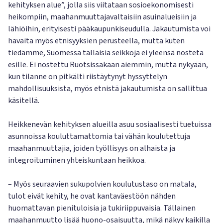
kehityksen alue”, jolla siis viitataan sosioekonomisesti
heikompiin, maahanmuuttajavaltaisiin asuinalueisiin ja
lähiöihin, erityisesti pääkaupunkiseudulla. Jakautumista voi
havaita myös etnisyyksien perusteella, mutta kuten
tiedämme, Suomessa tällaisia seikkoja ei yleensä nosteta
esille. Ei nostettu Ruotsissakaan aiemmin, mutta nykyään,
kun tilanne on pitkälti riistäytynyt hyssyttelyn
mahdollisuuksista, myös etnistä jakautumista on sallittua
käsitellä.
Heikkenevän kehityksen alueilla asuu sosiaalisesti tuetuissa
asunnoissa kouluttamattomia tai vähän koulutettuja
maahanmuuttajia, joiden työllisyys on alhaista ja
integroituminen yhteiskuntaan heikkoa.
– Myös seuraavien sukupolvien koulutustaso on matala,
tulot eivät kehity, he ovat kantaväestöön nähden
huomattavan pienituloisia ja tukiriippuvaisia. Tällainen
maahanmuutto lisää huono-osaisuutta, mikä näkyy kaikilla