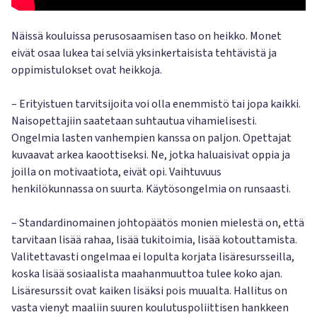
Näissä kouluissa perusosaamisen taso on heikko. Monet
eivät osaa lukea tai selviä yksinkertaisista tehtävistä ja
oppimistulokset ovat heikkoja.
– Erityistuen tarvitsijoita voi olla enemmistö tai jopa kaikki.
Naisopettajiin saatetaan suhtautua vihamielisesti.
Ongelmia lasten vanhempien kanssa on paljon. Opettajat
kuvaavat arkea kaoottiseksi. Ne, jotka haluaisivat oppia ja
joilla on motivaatiota, eivät opi. Vaihtuvuus
henkilökunnassa on suurta. Käytösongelmia on runsaasti.
– Standardinomainen johtopäätös monien mielestä on, että
tarvitaan lisää rahaa, lisää tukitoimia, lisää kotouttamista.
Valitettavasti ongelmaa ei lopulta korjata lisäresursseilla,
koska lisää sosiaalista maahanmuuttoa tulee koko ajan.
Lisäresurssit ovat kaiken lisäksi pois muualta. Hallitus on
vasta vienyt maaliin suuren koulutuspoliittisen hankkeen