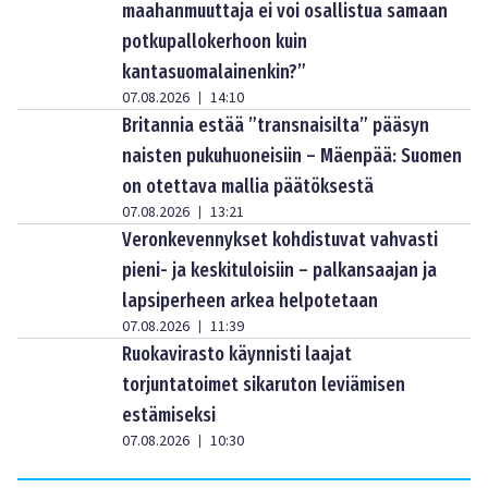
maahanmuuttaja ei voi osallistua samaan
potkupallokerhoon kuin
kantasuomalainenkin?”
07.08.2026
14:10
|
Britannia estää ”transnaisilta” pääsyn
naisten pukuhuoneisiin – Mäenpää: Suomen
on otettava mallia päätöksestä
07.08.2026
13:21
|
Veronkevennykset kohdistuvat vahvasti
pieni- ja keskituloisiin – palkansaajan ja
lapsiperheen arkea helpotetaan
07.08.2026
11:39
|
Ruokavirasto käynnisti laajat
torjuntatoimet sikaruton leviämisen
estämiseksi
07.08.2026
10:30
|