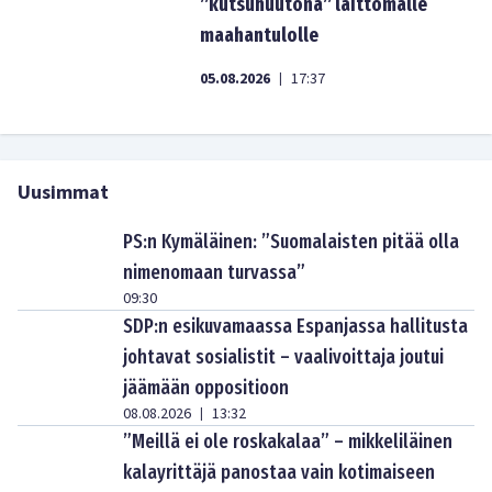
”kutsuhuutona” laittomalle
maahantulolle
05.08.2026
17:37
|
Uusimmat
PS:n Kymäläinen: ”Suomalaisten pitää olla
nimenomaan turvassa”
09:30
SDP:n esikuvamaassa Espanjassa hallitusta
johtavat sosialistit – vaalivoittaja joutui
jäämään oppositioon
08.08.2026
13:32
|
”Meillä ei ole roskakalaa” – mikkeliläinen
kalayrittäjä panostaa vain kotimaiseen