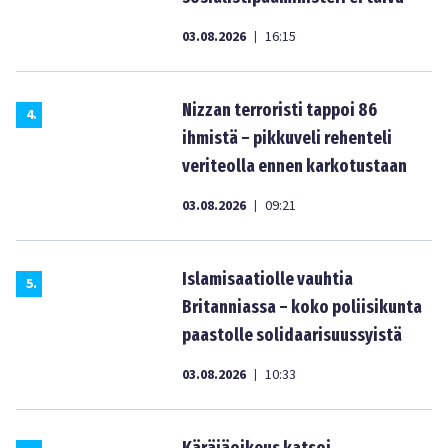
03.08.2026
16:15
|
Nizzan terroristi tappoi 86
4
.
ihmistä – pikkuveli rehenteli
veriteolla ennen karkotustaan
03.08.2026
09:21
|
Islamisaatiolle vauhtia
5
.
Britanniassa – koko poliisikunta
paastolle solidaarisuussyistä
03.08.2026
10:33
|