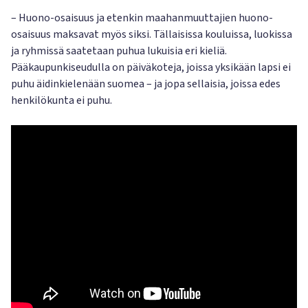
– Huono-osaisuus ja etenkin maahanmuuttajien huono-
osaisuus maksavat myös siksi. Tällaisissa kouluissa, luokissa
ja ryhmissä saatetaan puhua lukuisia eri kieliä.
Pääkaupunkiseudulla on päiväkoteja, joissa yksikään lapsi ei
puhu äidinkielenään suomea – ja jopa sellaisia, joissa edes
henkilökunta ei puhu.