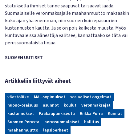
statuksella ihmiset tänne saapuvat tai saavat jäädä.
Suomalaiselle veronmaksajalle maahanmuutto maksaakin
koko ajan yhä enemmän, niin suorien kuin epäsuorien
kustannusten kautta. Ja se on pois kaikesta muusta. Myös
kuntavaaleissa äänestäjä valitsee, kannattaako se tätä vai
perussuomalaista linjaa.
SUOMEN UUTISET
Artikkeliin liittyvät aiheet
väestöliike
MAL-sopimukset
sosiaaliset ongelmat
huono-osaisuus
asunnot
koulut
veronmaksajat
kustannukset
Pääkaupunkiseutu
Riikka Purra
Kunnat
Suomen Perusta
perussuomalaiset
hallitus
maahanmuutto
lapsiperheet