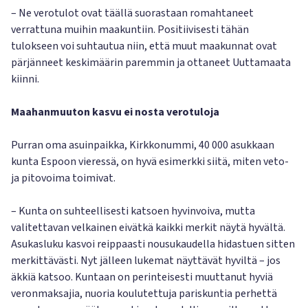
– Ne verotulot ovat täällä suorastaan romahtaneet
verrattuna muihin maakuntiin. Positiivisesti tähän
tulokseen voi suhtautua niin, että muut maakunnat ovat
pärjänneet keskimäärin paremmin ja ottaneet Uuttamaata
kiinni.
Maahanmuuton kasvu ei nosta verotuloja
Purran oma asuinpaikka, Kirkkonummi, 40 000 asukkaan
kunta Espoon vieressä, on hyvä esimerkki siitä, miten veto-
ja pitovoima toimivat.
– Kunta on suhteellisesti katsoen hyvinvoiva, mutta
valitettavan velkainen eivätkä kaikki merkit näytä hyvältä.
Asukasluku kasvoi reippaasti nousukaudella hidastuen sitten
merkittävästi. Nyt jälleen lukemat näyttävät hyviltä – jos
äkkiä katsoo. Kuntaan on perinteisesti muuttanut hyviä
veronmaksajia, nuoria koulutettuja pariskuntia perhettä