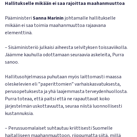
Hallitukselle mikään ei saa rajoittaa maahanmuuttoa
Pääministeri
Sanna Marinin
johtamalle hallitukselle
mikään ei saa toimia maahanmuuttoa rajaavana
elementtinä.
– Sisäministeriö julkaisi aiheesta selvityksen toissaviikolla.
Jäämme kauhulla odottamaan seuraavia askeleita, Purra
sanoo.
Hallitusohjelmassa puhutaan myös laittomasti maassa
oleskelevien eli ”paperittomien” varhaiskasvatuksesta,
perusopetuksesta ja yhä laajemmasta terveydenhuollosta.
Purra toteaa, että paitsi että ne rapauttavat koko
järjestelmän uskottavuutta, seuraa niistä luonnollisesti
kustannuksia.
– Perussuomalaiset suhtautuu kriittisesti Suomelle
haitalliseen maahanmuuttoon, riippumatta siitä, millä