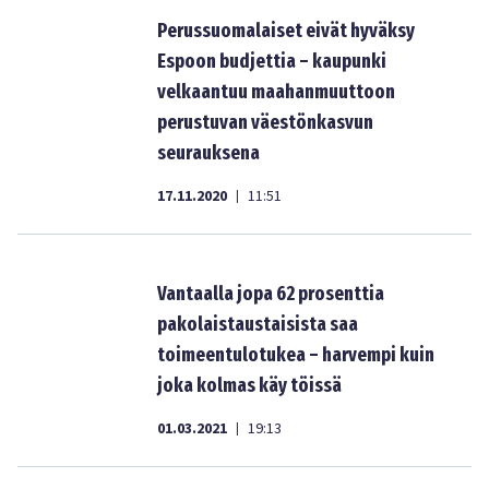
Perussuomalaiset eivät hyväksy
Espoon budjettia – kaupunki
velkaantuu maahanmuuttoon
perustuvan väestönkasvun
seurauksena
17.11.2020
11:51
|
Vantaalla jopa 62 prosenttia
pakolaistaustaisista saa
toimeentulotukea – harvempi kuin
joka kolmas käy töissä
01.03.2021
19:13
|