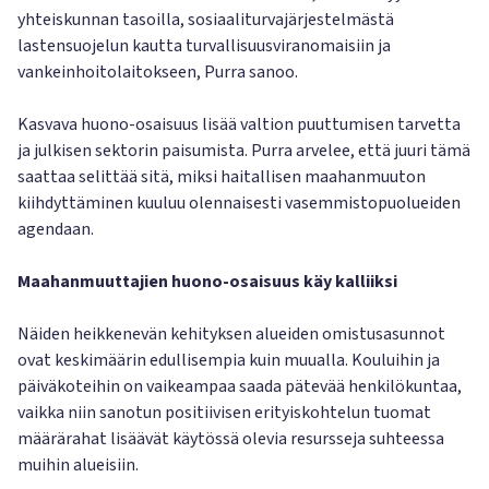
yhteiskunnan tasoilla, sosiaaliturvajärjestelmästä
lastensuojelun kautta turvallisuusviranomaisiin ja
vankeinhoitolaitokseen, Purra sanoo.
Kasvava huono-osaisuus lisää valtion puuttumisen tarvetta
ja julkisen sektorin paisumista. Purra arvelee, että juuri tämä
saattaa selittää sitä, miksi haitallisen maahanmuuton
kiihdyttäminen kuuluu olennaisesti vasemmistopuolueiden
agendaan.
Maahanmuuttajien huono-osaisuus käy kalliiksi
Näiden heikkenevän kehityksen alueiden omistusasunnot
ovat keskimäärin edullisempia kuin muualla. Kouluihin ja
päiväkoteihin on vaikeampaa saada pätevää henkilökuntaa,
vaikka niin sanotun positiivisen erityiskohtelun tuomat
määrärahat lisäävät käytössä olevia resursseja suhteessa
muihin alueisiin.