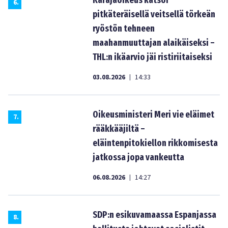
Käräjäoikeus katsoi
6
.
pitkäteräisellä veitsellä törkeän
ryöstön tehneen
maahanmuuttajan alaikäiseksi –
THL:n ikäarvio jäi ristiriitaiseksi
03.08.2026
14:33
|
Oikeusministeri Meri vie eläimet
7
.
rääkkääjiltä –
eläintenpitokiellon rikkomisesta
jatkossa jopa vankeutta
06.08.2026
14:27
|
SDP:n esikuvamaassa Espanjassa
8
.