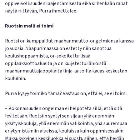
oppivelvollisuuden laajentamisesta eikä siihenkään rahat
näytä riittävän, Purra ihmettelee.
Ruotsin malli ei toimi
Ruotsi on kamppaillut maahanmuutto-ongelmiensa kanssa
jo vuosia. Naapurimaassa on estetty niin sanottua
koulushoppaamista, on sekoitettu lisää
oppilaaksiottoalueita ja on kuljetettu lähiöistä
maahanmuuttajaoppilaita linja-autoilla kauas keskustan
kouluihin.
Purra kysyy toimiko tämä? Vastaus on, että ei, se ei toimi.
– Kokonaisuuden ongelmaa ei helpoteta sillä, että sitä
levitetään. Ruotsiin syntyi sen sijaan yhä enemmän
yksityiskouluja, yhä enemmän valikointia, yhä suurempaa
eriytymistä niin alueissa, kouluissa kuin oppimisessakin.
Maksukykyinen keskiluokka ei suostu siihen, että heidän