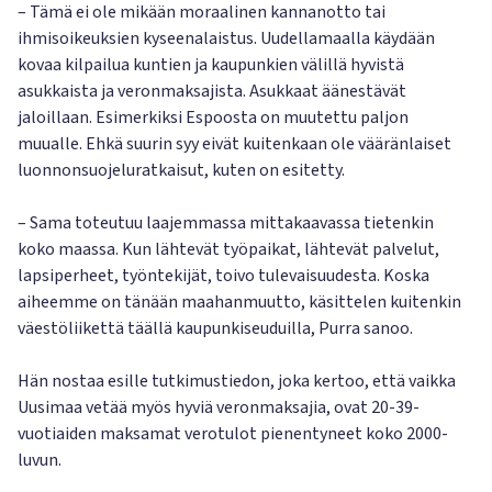
– Tämä ei ole mikään moraalinen kannanotto tai
ihmisoikeuksien kyseenalaistus. Uudellamaalla käydään
kovaa kilpailua kuntien ja kaupunkien välillä hyvistä
asukkaista ja veronmaksajista. Asukkaat äänestävät
jaloillaan. Esimerkiksi Espoosta on muutettu paljon
muualle. Ehkä suurin syy eivät kuitenkaan ole vääränlaiset
luonnonsuojeluratkaisut, kuten on esitetty.
– Sama toteutuu laajemmassa mittakaavassa tietenkin
koko maassa. Kun lähtevät työpaikat, lähtevät palvelut,
lapsiperheet, työntekijät, toivo tulevaisuudesta. Koska
aiheemme on tänään maahanmuutto, käsittelen kuitenkin
väestöliikettä täällä kaupunkiseuduilla, Purra sanoo.
Hän nostaa esille tutkimustiedon, joka kertoo, että vaikka
Uusimaa vetää myös hyviä veronmaksajia, ovat 20-39-
vuotiaiden maksamat verotulot pienentyneet koko 2000-
luvun.