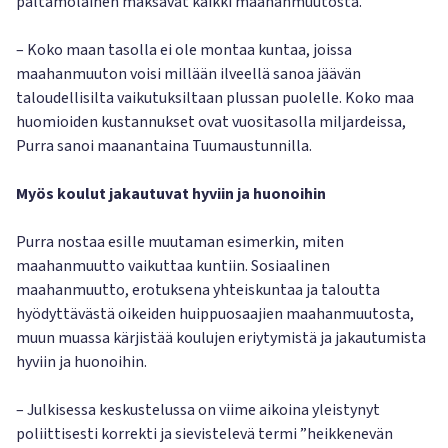
paltamolainen maksavat kaikki maahanmuutosta.
– Koko maan tasolla ei ole montaa kuntaa, joissa
maahanmuuton voisi millään ilveellä sanoa jäävän
taloudellisilta vaikutuksiltaan plussan puolelle. Koko maa
huomioiden kustannukset ovat vuositasolla miljardeissa,
Purra sanoi maanantaina Tuumaustunnilla.
Myös koulut jakautuvat hyviin ja huonoihin
Purra nostaa esille muutaman esimerkin, miten
maahanmuutto vaikuttaa kuntiin. Sosiaalinen
maahanmuutto, erotuksena yhteiskuntaa ja taloutta
hyödyttävästä oikeiden huippuosaajien maahanmuutosta,
muun muassa kärjistää koulujen eriytymistä ja jakautumista
hyviin ja huonoihin.
– Julkisessa keskustelussa on viime aikoina yleistynyt
poliittisesti korrekti ja sievistelevä termi ”heikkenevän