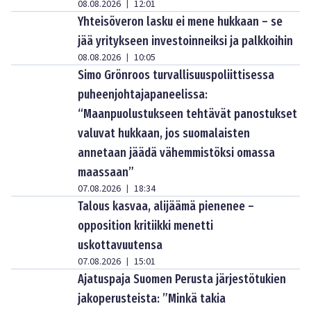
08.08.2026
12:01
|
Yhteisöveron lasku ei mene hukkaan – se
jää yritykseen investoinneiksi ja palkkoihin
08.08.2026
10:05
|
Simo Grönroos turvallisuuspoliittisessa
puheenjohtajapaneelissa:
“Maanpuolustukseen tehtävät panostukset
valuvat hukkaan, jos suomalaisten
annetaan jäädä vähemmistöksi omassa
maassaan”
07.08.2026
18:34
|
Talous kasvaa, alijäämä pienenee –
opposition kritiikki menetti
uskottavuutensa
07.08.2026
15:01
|
Ajatuspaja Suomen Perusta järjestötukien
jakoperusteista: ”Minkä takia