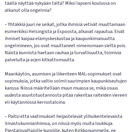
täällä näyttää nykyään tältä? Miksi lapseni koulussa on
alkanut olla ongelmia?
– Yhtäkkiä juuri ne seikat, jotka ihmisiä vetivät muuttamaan
esimerkiksi Helsingistä ja Espoosta, alkavat rapautua. Eivät
ihmiset kaipaa elämyskeskustaa ja kaupunkimaisuutta
ongelmineen, jos ovat muuttaneet nimenomaan sieltä pois.
Näistä kunnista haetaan rauhaa ja turvallisuutta, toimivia
palveluita ja arjen kitkattomuutta.
Maankäytön, asumisen ja liikenteen MAL-sopimukset ovat
sopimuksia, jotka valtio solmii suurimpien kaupunkiseutujen
kanssa. Niissä määritellään muun muassa se, mikä osuus
uudesta asuntotuotannosta pitää rakentaa raiteiden viereen
eli käytännössä kerrostaloina.
– Paitsi että vaatimukset heijastelevat ylihuikentelevaista
ilmastokunnianhimoa, on niissä myös muita loukkuja.
Pientalovaltaisille kunnille, kuten Kirkkonummelle, ne