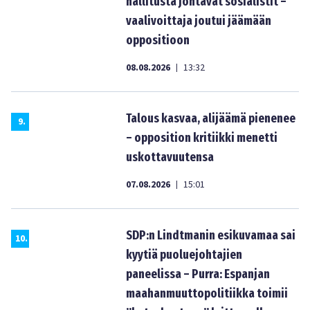
hallitusta johtavat sosialistit –
vaalivoittaja joutui jäämään
oppositioon
08.08.2026
13:32
|
Talous kasvaa, alijäämä pienenee
9
.
– opposition kritiikki menetti
uskottavuutensa
07.08.2026
15:01
|
SDP:n Lindtmanin esikuvamaa sai
10
.
kyytiä puoluejohtajien
paneelissa – Purra: Espanjan
maahanmuuttopolitiikka toimii