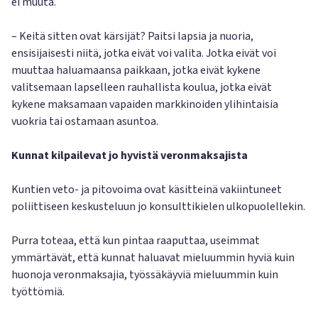
ei muuta.
– Keitä sitten ovat kärsijät? Paitsi lapsia ja nuoria,
ensisijaisesti niitä, jotka eivät voi valita. Jotka eivät voi
muuttaa haluamaansa paikkaan, jotka eivät kykene
valitsemaan lapselleen rauhallista koulua, jotka eivät
kykene maksamaan vapaiden markkinoiden ylihintaisia
vuokria tai ostamaan asuntoa.
Kunnat kilpailevat jo hyvistä veronmaksajista
Kuntien veto- ja pitovoima ovat käsitteinä vakiintuneet
poliittiseen keskusteluun jo konsulttikielen ulkopuolellekin.
Purra toteaa, että kun pintaa raaputtaa, useimmat
ymmärtävät, että kunnat haluavat mieluummin hyviä kuin
huonoja veronmaksajia, työssäkäyviä mieluummin kuin
työttömiä.