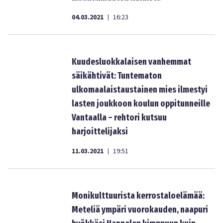
04.03.2021
16:23
|
Kuudesluokkalaisen vanhemmat
säikähtivät: Tuntematon
ulkomaalaistaustainen mies ilmestyi
lasten joukkoon koulun oppitunneille
Vantaalla – rehtori kutsuu
harjoittelijaksi
11.03.2021
19:51
|
Monikulttuurista kerrostaloelämää:
Meteliä ympäri vuorokauden, naapuri