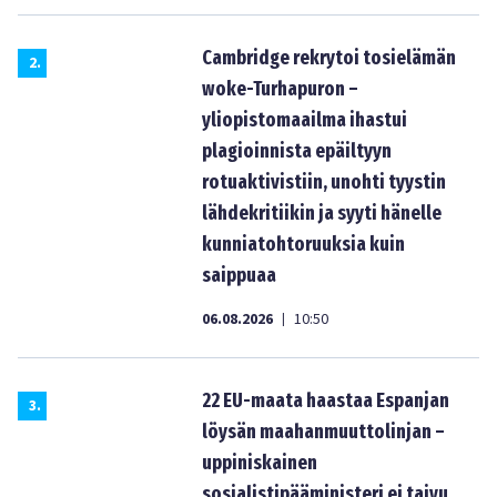
Cambridge rekrytoi tosielämän
2
.
woke-Turhapuron –
yliopistomaailma ihastui
plagioinnista epäiltyyn
rotuaktivistiin, unohti tyystin
lähdekritiikin ja syyti hänelle
kunniatohtoruuksia kuin
saippuaa
06.08.2026
10:50
|
22 EU-maata haastaa Espanjan
3
.
löysän maahanmuuttolinjan –
uppiniskainen
sosialistipääministeri ei taivu