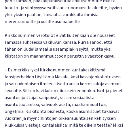
perustamaan, pääkaupunkiseutua edullisemmille mutta
luonto- ja viihtyvyysarvoiltaan erinomaisille alueille, hyvien
yhteyksien päähän; toisaalta varakkaita ihmisiä
merenrannoille ja uusille asuinalueille.
Kirkkonummen verotulot eivät kuitenkaan ole nousseet
samassa suhteessa väkiluvun kanssa. Purra sanoo, että
tähän on Uudellamaalla useampiakin syitä, mutta yksi
kiistaton on maahanmuuttoon perustuva väestönkasvu.
– Esimerkiksi yksi Kirkkonummen kuntakeskittymä,
lapsiperheiden täyttämä Masala, koki kasvojenkohotuksen
ja sai uudenlaisen ilmeen. Useita uusia kerrostaloja aseman
seudulle. Sitten kävi kuten niin usein ennenkin. Isot ja pienet
asuntosijoittajat saapuivat, sitten sosiaalista
asuntotuotantoa, välivuokrausta, maahanmuuttoa,
ongelmia. Riskitöntä bisnestä, koska asumistuet takaavat
vuokrien ja myyntihintojen oikeansuuntaisen kehityksen.
Kiukkuisia viestejä kuntalaisilta: mitä te oikein teette? Miksi