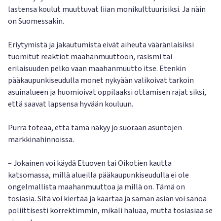
lastensa koulut muuttuvat liian monikulttuurisiksi. Ja näin
on Suomessakin.
Eriytymistä ja jakautumista eivät aiheuta vääränlaisiksi
tuomitut reaktiot maahanmuuttoon, rasismi tai
erilaisuuden pelko vaan maahanmuutto itse. Etenkin
pääkaupunkiseudulla monet nykyään valikoivat tarkoin
asuinalueen ja huomioivat oppilaaksi ottamisen rajat siksi,
että saavat lapsensa hyvään kouluun.
Purra toteaa, että tämä näkyy jo suoraan asuntojen
markkinahinnoissa.
– Jokainen voi käydä Etuoven tai Oikotien kautta
katsomassa, millä alueilla pääkaupunkiseudulla ei ole
ongelmallista maahanmuuttoa ja millä on. Tämä on
tosiasia. Sitä voi kiertää ja kaartaa ja saman asian voi sanoa
poliittisesti korrektimmin, mikäli haluaa, mutta tosiasiaa se