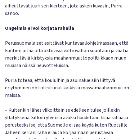
aiheuttavat juuri sen kierteen, jota äsken kuvasin, Purra
sanoo.
Ongelmia ei voi korjata rahalla
Perussuomalaiset esittävät kuntavaaliohjelmassaan, että
kuntien pitää olla aktiivisia valtiovallan suuntaan ja vaatia
merkittäviä kiristyksiä maahanmuuttopolitiikkaan muun
muassa näissä neuvotteluissa.
Purra toteaa, että kouluihin ja asuinalueisiin liittyvä
eriytyminen on toteutunut kaikissa massamaahanmuuton
maissa.
– Kuitenkin lähes viikoittain se edelleen tulee joillekin
yllätyksenä. Silloin yleensä avuksi huudetaan lisää rahaa ja
perusteeksi se, että Suomelle ei saa käydä kuten Ruotsille.
Jälleen kerran: raha ei auta korjaamaan perustavaa