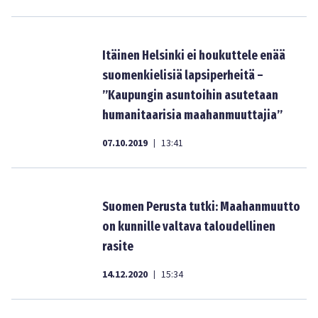
Itäinen Helsinki ei houkuttele enää
suomenkielisiä lapsiperheitä –
”Kaupungin asuntoihin asutetaan
humanitaarisia maahanmuuttajia”
07.10.2019
13:41
|
Suomen Perusta tutki: Maahanmuutto
on kunnille valtava taloudellinen
rasite
14.12.2020
15:34
|