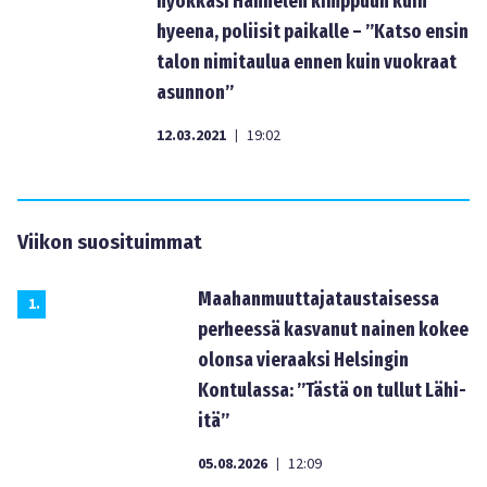
hyökkäsi Hannelen kimppuun kuin
hyeena, poliisit paikalle – ”Katso ensin
talon nimitaulua ennen kuin vuokraat
asunnon”
12.03.2021
19:02
|
Viikon suosituimmat
Maahanmuuttajataustaisessa
1
.
perheessä kasvanut nainen kokee
olonsa vieraaksi Helsingin
Kontulassa: ”Tästä on tullut Lähi-
itä”
05.08.2026
12:09
|