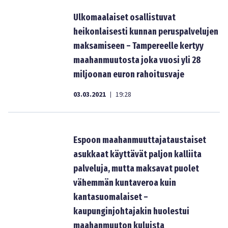
Ulkomaalaiset osallistuvat
heikonlaisesti kunnan peruspalvelujen
maksamiseen – Tampereelle kertyy
maahanmuutosta joka vuosi yli 28
miljoonan euron rahoitusvaje
03.03.2021
19:28
|
Espoon maahanmuuttajataustaiset
asukkaat käyttävät paljon kalliita
palveluja, mutta maksavat puolet
vähemmän kuntaveroa kuin
kantasuomalaiset –
kaupunginjohtajakin huolestui
maahanmuuton kuluista