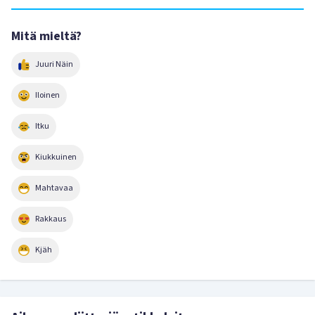
Mitä mieltä?
Juuri Näin
Iloinen
Itku
Kiukkuinen
Mahtavaa
Rakkaus
Kjäh