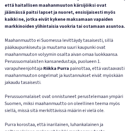
että haitallisen maahanmuuton kärsijöiksi ovat
jäämässä paitsi lapset ja nuoret, ensisijaisesti myös
kaikki ne, jotka eivät kykene maksamaan vapaiden
markkinoiden ylihintaisia vuokria tai ostamaan asuntoa.
Maahanmuutto ei Suomessa levittäydy tasaisesti, sillä
pääkaupunkiseutu ja muutama suuri kaupunki ovat
maahanmuuton volyymin osalta aivan omaa luokkaansa.
Perussuomalaisten kansanedustaja, puolueen 1.
varapuheenjohtaja
Riikka Purra
painottaa, että vastaavasti
maahanmuuton ongelmat ja kustannukset eivät myöskään
jakaudu tasaisesti.
Perussuomalaiset ovat onnistuneet perustelemaan ympäri
Suomen, miksi maahanmuutto on oleellinen teema myös
siellä, missä sitä merkittävissä määrin ei vielä ole.
Purra korostaa, että inarilainen, luhankalainen ja