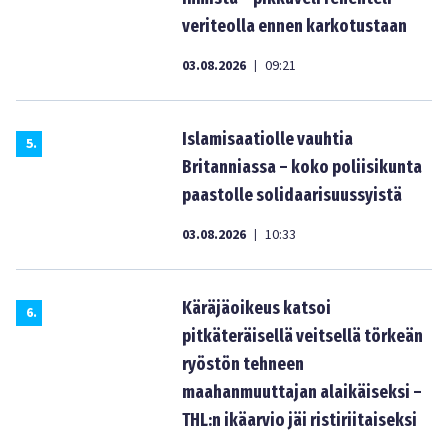
veriteolla ennen karkotustaan
03.08.2026
09:21
|
Islamisaatiolle vauhtia
5
.
Britanniassa – koko poliisikunta
paastolle solidaarisuussyistä
03.08.2026
10:33
|
Käräjäoikeus katsoi
6
.
pitkäteräisellä veitsellä törkeän
ryöstön tehneen
maahanmuuttajan alaikäiseksi –
THL:n ikäarvio jäi ristiriitaiseksi