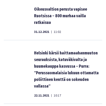
Oikeusvaltion perusta vapisee
Ruotsissa – 800 murhaa vailla
ratkaisua
31.12.2021
11:02
|
Helsinki kärsii haittamaahanmuuton
seurauksista, katuväkivalta ja
huumekauppa kasvussa – Purra:
”Perussuomalaisia lukuun ottamatta
poliittinen kenttä on sokeuden
vallassa”
22.11.2021
10:17
|