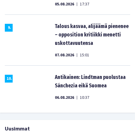
05.08.2026
17:37
|
Talous kasvaa, alijäämä pienenee
9
.
– opposition kritiikki menetti
uskottavuutensa
07.08.2026
15:01
|
Antikainen: Lindtman puolustaa
10
.
Sánchezia eikä Suomea
06.08.2026
10:37
|
Uusimmat