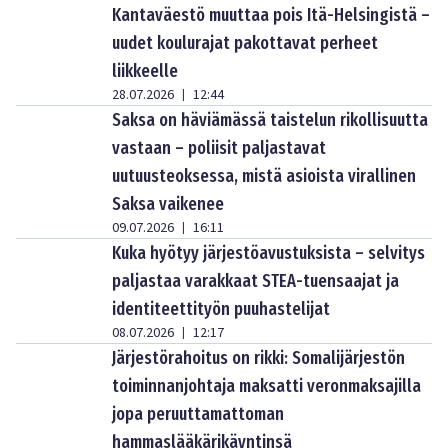
Kantaväestö muuttaa pois Itä-Helsingistä –
uudet koulurajat pakottavat perheet
liikkeelle
28.07.2026
12:44
|
Saksa on häviämässä taistelun rikollisuutta
vastaan – poliisit paljastavat
uutuusteoksessa, mistä asioista virallinen
Saksa vaikenee
09.07.2026
16:11
|
Kuka hyötyy järjestöavustuksista – selvitys
paljastaa varakkaat STEA-tuensaajat ja
identiteettityön puuhastelijat
08.07.2026
12:17
|
Järjestörahoitus on rikki: Somalijärjestön
toiminnanjohtaja maksatti veronmaksajilla
jopa peruuttamattoman
hammaslääkärikäyntinsä