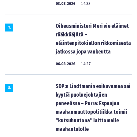
03.08.2026
14:33
|
Oikeusministeri Meri vie eläimet
7
.
rääkkääjiltä –
eläintenpitokiellon rikkomisesta
jatkossa jopa vankeutta
06.08.2026
14:27
|
SDP:n Lindtmanin esikuvamaa sai
8
.
kyytiä puoluejohtajien
paneelissa – Purra: Espanjan
maahanmuuttopolitiikka toimii
”kutsuhuutona” laittomalle
maahantulolle