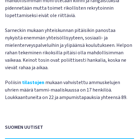
mahdollisimman moni otetaan kiinni ja rangaistuksia
pidennetään mutta toimet rikollisten rekrytoinnin
lopettamiseksi eivät ole riittäviä.
Sarneckin mukaan yhteiskunnan pitäisikin panostaa
nykyistä enemmän yhteisöllisyyteen, sosiaali- ja
mielenterveyspalveluihin ja ylipäänsä koulutukseen. Helpon
rahan tekeminen rikoksilla pitäisi olla mahdollisimman
vaikeaa. Keinot tosin ovat poliittisesti hankalia, koska ne
vievät rahaa ja aikaa.
Poliisin
tilastojen
mukaan vahvistettu ammuskelujen
uhrien määrä tammi-maaliskuussa on 17 henkilöä.
Loukkaantuneita on 22 ja ampumistapauksia yhteensä 89.
SUOMEN UUTISET