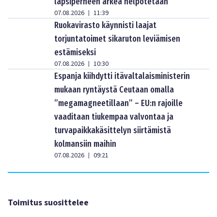
lapsiperheen arkea helpotetaan
07.08.2026
11:39
|
Ruokavirasto käynnisti laajat
torjuntatoimet sikaruton leviämisen
estämiseksi
07.08.2026
10:30
|
Espanja kiihdytti itävaltalaisministerin
mukaan ryntäystä Ceutaan omalla
”megamagneetillaan” – EU:n rajoille
vaaditaan tiukempaa valvontaa ja
turvapaikkakäsittelyn siirtämistä
kolmansiin maihin
07.08.2026
09:21
|
Toimitus suosittelee