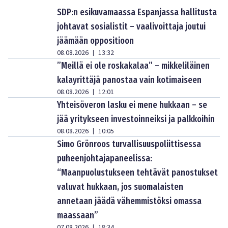
SDP:n esikuvamaassa Espanjassa hallitusta
johtavat sosialistit – vaalivoittaja joutui
jäämään oppositioon
08.08.2026
13:32
|
”Meillä ei ole roskakalaa” – mikkeliläinen
kalayrittäjä panostaa vain kotimaiseen
08.08.2026
12:01
|
Yhteisöveron lasku ei mene hukkaan – se
jää yritykseen investoinneiksi ja palkkoihin
08.08.2026
10:05
|
Simo Grönroos turvallisuuspoliittisessa
puheenjohtajapaneelissa:
“Maanpuolustukseen tehtävät panostukset
valuvat hukkaan, jos suomalaisten
annetaan jäädä vähemmistöksi omassa
maassaan”
07.08.2026
18:34
|