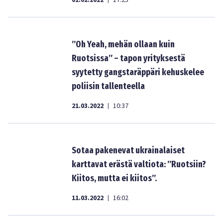
01.02.2022
17:25
”Oh Yeah, mehän ollaan kuin
Ruotsissa” – tapon yrityksestä
syytetty gangstaräppäri kehuskelee
poliisin tallenteella
21.03.2022
10:37
|
Sotaa pakenevat ukrainalaiset
karttavat erästä valtiota: ”Ruotsiin?
Kiitos, mutta ei kiitos”.
11.03.2022
16:02
|