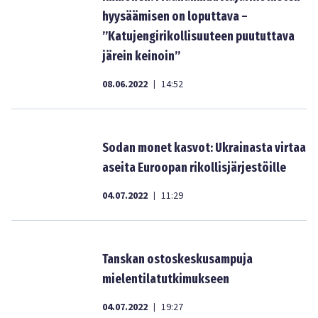
hyysäämisen on loputtava –
”Katujengirikollisuuteen puututtava
järein keinoin”
08.06.2022
14:52
|
Sodan monet kasvot: Ukrainasta virtaa
aseita Euroopan rikollisjärjestöille
04.07.2022
11:29
|
Tanskan ostoskeskusampuja
mielentilatutkimukseen
04.07.2022
19:27
|