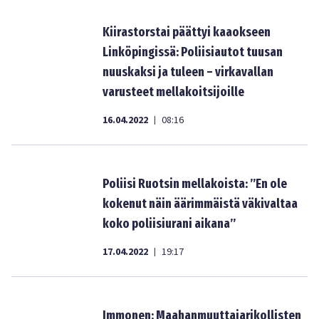
Kiirastorstai päättyi kaaokseen
Linköpingissä: Poliisiautot tuusan
nuuskaksi ja tuleen – virkavallan
varusteet mellakoitsijoille
16.04.2022
08:16
|
Poliisi Ruotsin mellakoista: ”En ole
kokenut näin äärimmäistä väkivaltaa
koko poliisiurani aikana”
17.04.2022
19:17
|
Immonen: Maahanmuuttajarikollisten