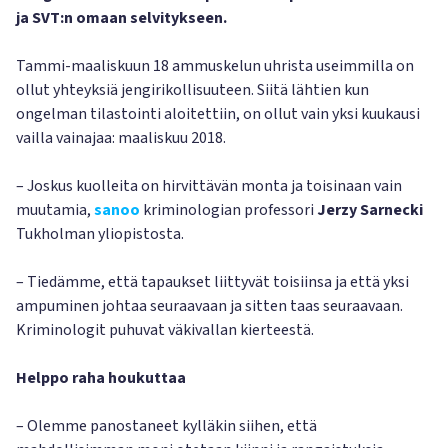
ja SVT:n omaan selvitykseen.
Tammi-maaliskuun 18 ammuskelun uhrista useimmilla on
ollut yhteyksiä jengirikollisuuteen. Siitä lähtien kun
ongelman tilastointi aloitettiin, on ollut vain yksi kuukausi
vailla vainajaa: maaliskuu 2018.
– Joskus kuolleita on hirvittävän monta ja toisinaan vain
muutamia,
sanoo
kriminologian professori
Jerzy Sarnecki
Tukholman yliopistosta.
– Tiedämme, että tapaukset liittyvät toisiinsa ja että yksi
ampuminen johtaa seuraavaan ja sitten taas seuraavaan.
Kriminologit puhuvat väkivallan kierteestä.
Helppo raha houkuttaa
– Olemme panostaneet kylläkin siihen, että