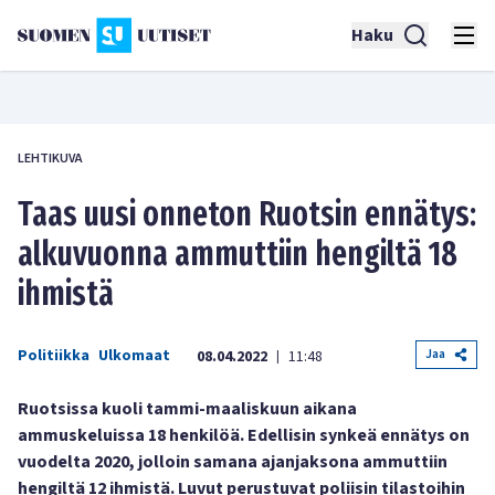
Haku
LEHTIKUVA
Taas uusi onneton Ruotsin ennätys:
alkuvuonna ammuttiin hengiltä 18
ihmistä
Politiikka
Ulkomaat
Jaa
08.04.2022
11:48
|
Ruotsissa kuoli tammi-maaliskuun aikana
ammuskeluissa 18 henkilöä. Edellisin synkeä ennätys on
vuodelta 2020, jolloin samana ajanjaksona ammuttiin
hengiltä 12 ihmistä. Luvut perustuvat poliisin tilastoihin