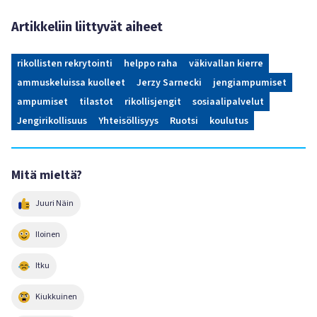
Artikkeliin liittyvät aiheet
rikollisten rekrytointi
helppo raha
väkivallan kierre
ammuskeluissa kuolleet
Jerzy Sarnecki
jengiampumiset
ampumiset
tilastot
rikollisjengit
sosiaalipalvelut
Jengirikollisuus
Yhteisöllisyys
Ruotsi
koulutus
Mitä mieltä?
Juuri Näin
Iloinen
Itku
Kiukkuinen