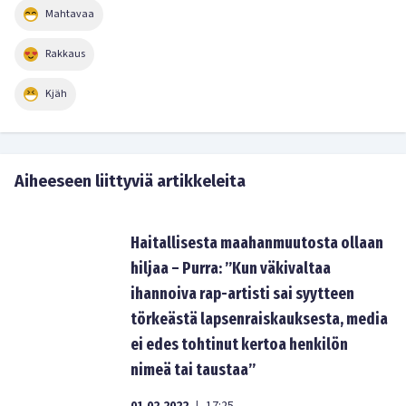
Mahtavaa
Rakkaus
Kjäh
Aiheeseen liittyviä artikkeleita
Haitallisesta maahanmuutosta ollaan
hiljaa – Purra: ”Kun väkivaltaa
ihannoiva rap-artisti sai syytteen
törkeästä lapsenraiskauksesta, media
ei edes tohtinut kertoa henkilön
nimeä tai taustaa”
|