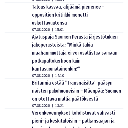
Talous kasvaa, alijäämä pienenee –
opposition kritiikki menetti
uskottavuutensa
07.08.2026
15:01
|
Ajatuspaja Suomen Perusta järjestötukien
jakoperusteista: ”Minkä takia
maahanmuuttaja ei voi osallistua samaan
potkupallokerhoon kuin
kantasuomalainenkin?”
07.08.2026
14:10
|
Britannia estää ”transnaisilta” pääsyn
naisten pukuhuoneisiin – Mäenpää: Suomen
on otettava mallia päätöksestä
07.08.2026
13:21
|
Veronkevennykset kohdistuvat vahvasti
pieni- ja keskituloisiin – palkansaajan ja