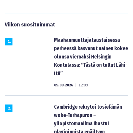
Viikon suosituimmat
Maahanmuuttajataustaisessa
1
.
perheessä kasvanut nainen kokee
olonsa vieraaksi Helsingin
Kontulassa: ”Tästä on tullut Lähi-
itä”
05.08.2026
12:09
|
Cambridge rekrytoi tosielämän
2
.
woke-Turhapuron –
yliopistomaailma ihastui
plagioinnista epäiltyyn