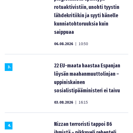
rotuaktivistiin, unohti tyystin
lähdekritiikin ja syyti hänelle
kunniatohtoruuksia kuin
saippuaa
06.08.2026
10:50
|
22 EU-maata haastaa Espanjan
3
.
löysän maahanmuuttolinjan –
uppiniskainen
sosialistipääministeri ei taivu
03.08.2026
16:15
|
Nizzan terroristi tappoi 86
4
.
ihmistä – pikkuveli rehenteli