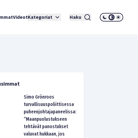
immat
Videot
Kategoriat
Haku
usimmat
Simo Grönroos
turvallisuuspoliittisessa
puheenjohtajapaneelissa:
“Maanpuolustukseen
tehtävät panostukset
valuvat hukkaan, jos