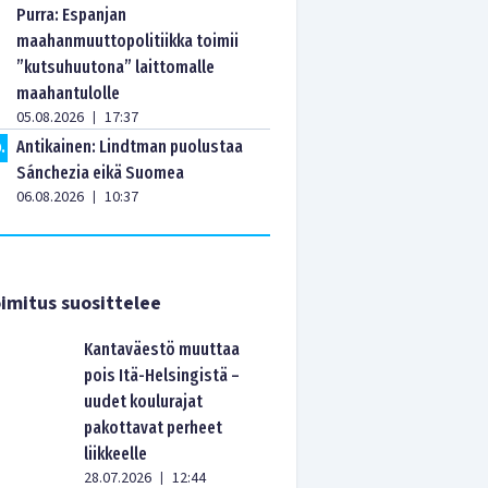
Purra: Espanjan
maahanmuuttopolitiikka toimii
”kutsuhuutona” laittomalle
maahantulolle
05.08.2026
17:37
|
Antikainen: Lindtman puolustaa
0
.
Sánchezia eikä Suomea
06.08.2026
10:37
|
imitus suosittelee
Kantaväestö muuttaa
pois Itä-Helsingistä –
uudet koulurajat
pakottavat perheet
liikkeelle
28.07.2026
12:44
|