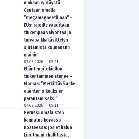
mukaan ryntäystä
Ceutaan omalla
”megamagneetillaan” –
EU:n rajoille vaaditaan
tiukempaa valvontaa ja
turvapaikkakäsittelyn
siirtämistä kolmansiin
maihin
07.08.2026
09:21
|
Eläintenpitokiellon
tiukentaminen etenee –
Elomaa: ”Merkittävä askel
eläinten oikeuksien
parantamiseksi”
07.08.2026
09:11
|
Perussuomalaisten
kannatus kovassa
nosteessa: Jos et halua
Lindtmanin hallitusta,