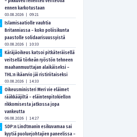
– pikkuveli rehenteli veriteolla
ennen karkotustaan
03.08.2026
09:21
|
Islamisaatiolle vauhtia
.
Britanniassa – koko poliisikunta
paastolle solidaarisuussyistä
03.08.2026
10:33
|
Käräjäoikeus katsoi pitkäteräisellä
.
veitsellä törkeän ryöstön tehneen
maahanmuuttajan alaikäiseksi –
THL:n ikäarvio jäi ristiriitaiseksi
03.08.2026
14:33
|
Oikeusministeri Meri vie eläimet
.
rääkkääjiltä – eläintenpitokiellon
rikkomisesta jatkossa jopa
vankeutta
06.08.2026
14:27
|
SDP:n Lindtmanin esikuvamaa sai
.
kyytiä puoluejohtajien paneelissa –