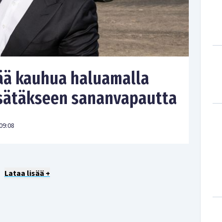
ää kauhua haluamalla
lisätäkseen sananvapautta
09:08
Lataa lisää +