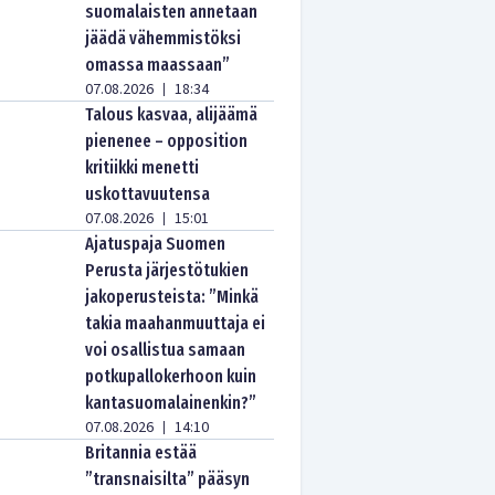
suomalaisten annetaan
jäädä vähemmistöksi
omassa maassaan”
07.08.2026
18:34
|
Talous kasvaa, alijäämä
pienenee – opposition
kritiikki menetti
uskottavuutensa
07.08.2026
15:01
|
Ajatuspaja Suomen
Perusta järjestötukien
jakoperusteista: ”Minkä
takia maahanmuuttaja ei
voi osallistua samaan
potkupallokerhoon kuin
kantasuomalainenkin?”
07.08.2026
14:10
|
Britannia estää
”transnaisilta” pääsyn