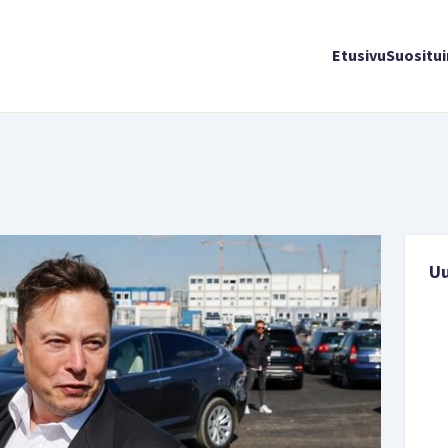
Etusivu
Suositu
U