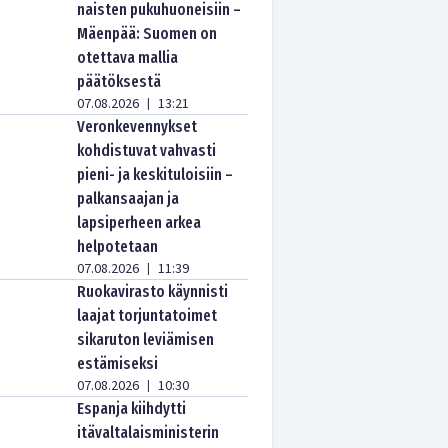
naisten pukuhuoneisiin –
Mäenpää: Suomen on
otettava mallia
päätöksestä
07.08.2026
13:21
|
Veronkevennykset
kohdistuvat vahvasti
pieni- ja keskituloisiin –
palkansaajan ja
lapsiperheen arkea
helpotetaan
07.08.2026
11:39
|
Ruokavirasto käynnisti
laajat torjuntatoimet
sikaruton leviämisen
estämiseksi
07.08.2026
10:30
|
Espanja kiihdytti
itävaltalaisministerin