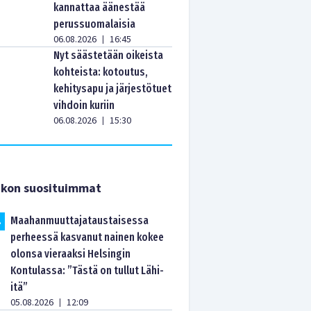
kannattaa äänestää
perussuomalaisia
06.08.2026
16:45
|
Nyt säästetään oikeista
kohteista: kotoutus,
kehitysapu ja järjestötuet
vihdoin kuriin
06.08.2026
15:30
|
ikon suosituimmat
Maahanmuuttajataustaisessa
.
perheessä kasvanut nainen kokee
olonsa vieraaksi Helsingin
Kontulassa: ”Tästä on tullut Lähi-
itä”
05.08.2026
12:09
|