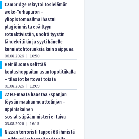
Cambridge rekrytoi tosielämän
.
woke-Turhapuron –
yliopistomaailma ihastui
plagioinnista epäiltyyn
rotuaktivistiin, unohti tyystin
lähdekritiikin ja syyti hänelle
kunniatohtoruuksia kuin saippuaa
06.08.2026
10:50
|
Heinäluoma selittää
.
koulushoppailun asuntopolitiikalla
– tilastot kertovat toista
01.08.2026
12:09
|
22 EU-maata haastaa Espanjan
.
löysän maahanmuuttolinjan –
uppiniskainen
sosialistipääministeri ei taivu
03.08.2026
16:15
|
Nizzan terroristi tappoi 86 ihmistä
.