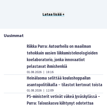
Lataa lisää +
Uusimmat
Riikka Purra: Autourheilu on maailman
tehokkain uusien liikkumisteknologioiden
koelaboratorio, jonka innovaatiot
pelastavat ihmishenkiä
01.08.2026
18:16
|
Heinäluoma selittää koulushoppailun
asuntopolitiikalla – tilastot kertovat toista
01.08.2026
12:09
|
PS-ministerit vetivät väkeä Jyväskylässä –
Purra: Talouskasvu kiihtynyt odotettua