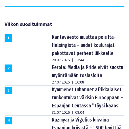
Viikon suosituimmat
Kantaväestö muuttaa pois Itä-
1
.
Helsingistä – uudet koulurajat
pakottavat perheet liikkeelle
28.07.2026
12:44
|
Eerola: Media ja Pride eivät suostu
2
.
myöntämään tosiasioita
27.07.2026
10:08
|
Kymmenet tuhannet afrikkalaiset
3
.
tunkeutuivat väkisin Eurooppaan –
Espanjan Ceutassa ”täysi kaaos”
31.07.2026
08:04
|
Razmyar ja Vigelius kiivaina
4
.
Espanjan kriisistä – ”SDP levittää