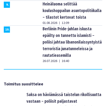
Heinäluoma selittää
9
.
koulushoppailun asuntopolitiikalla
– tilastot kertovat toista
01.08.2026
12:09
|
Berliinin Pride-juhlan iskusta
10
.
epäilty on tunnettu islamisti –
poliisi jahtaa libanonilaissyntyistä
terroristia junatunneleissa ja
rautatieasemilla
26.07.2026
16:40
|
Toimitus suosittelee
Saksa on häviämässä taistelun rikollisuutta
vastaan – poliisit paljastavat