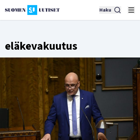
Haku
eläkevakuutus