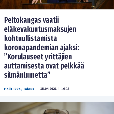
Peltokangas vaatii
eläkevakuutusmaksujen
kohtuullistamista
koronapandemian ajaksi:
”Korulauseet yrittäjien
auttamisesta ovat pelkkää
silmänlumetta”
15.04.2021
16:25
Politiikka
,
Talous
|