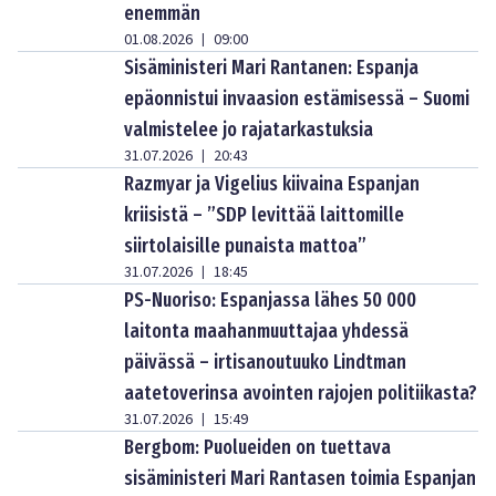
enemmän
01.08.2026
09:00
|
Sisäministeri Mari Rantanen: Espanja
epäonnistui invaasion estämisessä – Suomi
valmistelee jo rajatarkastuksia
31.07.2026
20:43
|
Razmyar ja Vigelius kiivaina Espanjan
kriisistä – ”SDP levittää laittomille
siirtolaisille punaista mattoa”
31.07.2026
18:45
|
PS-Nuoriso: Espanjassa lähes 50 000
laitonta maahanmuuttajaa yhdessä
päivässä – irtisanoutuuko Lindtman
aatetoverinsa avointen rajojen politiikasta?
31.07.2026
15:49
|
Bergbom: Puolueiden on tuettava
sisäministeri Mari Rantasen toimia Espanjan