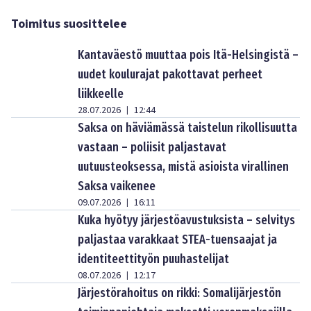
Toimitus suosittelee
Kantaväestö muuttaa pois Itä-Helsingistä –
uudet koulurajat pakottavat perheet
liikkeelle
28.07.2026
12:44
|
Saksa on häviämässä taistelun rikollisuutta
vastaan – poliisit paljastavat
uutuusteoksessa, mistä asioista virallinen
Saksa vaikenee
09.07.2026
16:11
|
Kuka hyötyy järjestöavustuksista – selvitys
paljastaa varakkaat STEA-tuensaajat ja
identiteettityön puuhastelijat
08.07.2026
12:17
|
Järjestörahoitus on rikki: Somalijärjestön