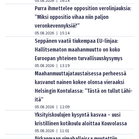
05.08.2026
16:14
|
Purra ihmettelee opposition verolinjauksia:
”Miksi oppositio vihaa niin paljon
veronkevennyksiä?”
05.08.2026
15:14
|
Seppänen vaatii tiukempaa EU-linjaa:
Hallitsematon maahanmuutto on koko
Euroopan yhteinen turvallisuuskysymys
05.08.2026
13:19
|
Maahanmuuttajataustaisessa perheessä
kasvanut nainen kokee olonsa vieraaksi
Helsingin Kontulassa: ”Tästä on tullut Lähi-
itä”
05.08.2026
12:09
|
Yksityiskoulujen kysyntä kasvaa – uusi
kristillinen kotikoulu aloittaa Kouvolassa
05.08.2026
11:01
|
Pirkanmaan uimahalleissa muutettiin