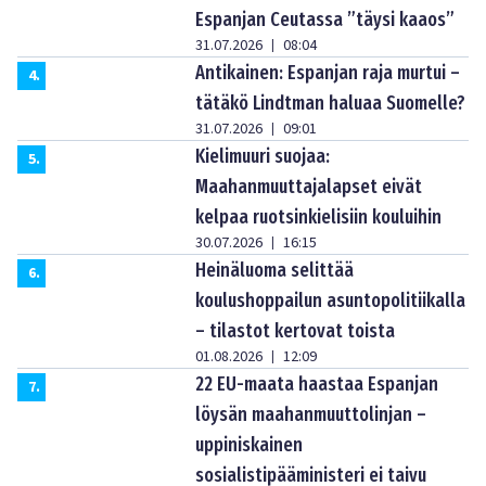
Espanjan Ceutassa ”täysi kaaos”
31.07.2026
08:04
|
Antikainen: Espanjan raja murtui –
4
.
tätäkö Lindtman haluaa Suomelle?
31.07.2026
09:01
|
Kielimuuri suojaa:
5
.
Maahanmuuttajalapset eivät
kelpaa ruotsinkielisiin kouluihin
30.07.2026
16:15
|
Heinäluoma selittää
6
.
koulushoppailun asuntopolitiikalla
– tilastot kertovat toista
01.08.2026
12:09
|
22 EU-maata haastaa Espanjan
7
.
löysän maahanmuuttolinjan –
uppiniskainen
sosialistipääministeri ei taivu