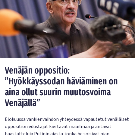
Venäjän oppositio:
”Hyökkäyssodan häviäminen on
aina ollut suurin muutosvoima
Venäjällä”
Elokuussa vankienvaihdon yhteydessä vapautetut venäläiset
opposition edustajat kiertävät maailmaa ja antavat
haastatteluja Putinin ajasta, jonka he soisivat pian