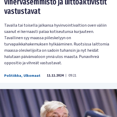
vihervasemmisto ja liittoaktivistit
vastustavat
Tavalla tai toisella jalkansa hyvinvointivaltion oven väliin
saanut ei kernaasti palaa kotiseutunsa kurjuuteen.
Tavallinen syy maassa piileskelyyn on
turvapaikkahakemuksen hylkääminen. Ruotsissa laittomia
maassa oleskelijoita on sadoin tuhansin ja nyt heidät
halutaan päivänvaloon ynnä ulos maasta. Punavihreä
oppositio ja vihreät vastustavat.
11.11.2024
09:21
Politiikka
,
Ulkomaat
|