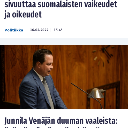
sivuuttaa suomalaisten vaikeudet
ja oikeudet
16.02.2022
15:45
Politiikka
|
Junnila Venäjän duuman vaaleista: