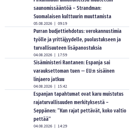
saunomissääntöä – Strandman:
Suomalaisen kulttuurin muuttamista
05.08.2026
09:19
|
Purran budjettiehdotus: verokannustimia
työlle ja yrittäjyydelle, puolustukseen ja
turvallisuuteen lisäpanostuksia
04.08.2026
17:59
|
Sisäministeri Rantanen: Espanja sai
varauksettoman tuen — EU:n sisäinen
linjaero jatkuu
04.08.2026
15:42
|
Espanjan tapahtumat ovat karu muistutus
rajaturvallisuuden merkityksestä –
Seppänen: ”Kun rajat pettävät, koko valtio
pettää”
04.08.2026
14:29
|