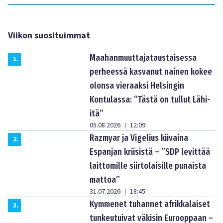
Viikon suosituimmat
Maahanmuuttajataustaisessa
1
.
perheessä kasvanut nainen kokee
olonsa vieraaksi Helsingin
Kontulassa: ”Tästä on tullut Lähi-
itä”
05.08.2026
12:09
|
Razmyar ja Vigelius kiivaina
2
.
Espanjan kriisistä – ”SDP levittää
laittomille siirtolaisille punaista
mattoa”
31.07.2026
18:45
|
Kymmenet tuhannet afrikkalaiset
3
.
tunkeutuivat väkisin Eurooppaan –