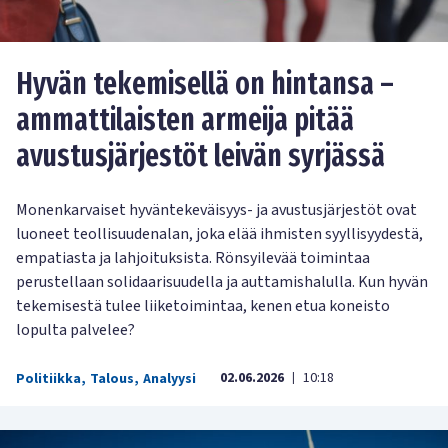
Hyvän tekemisellä on hintansa –
ammattilaisten armeija pitää
avustusjärjestöt leivän syrjässä
Monenkarvaiset hyväntekeväisyys- ja avustusjärjestöt ovat
luoneet teollisuudenalan, joka elää ihmisten syyllisyydestä,
empatiasta ja lahjoituksista. Rönsyilevää toimintaa
perustellaan solidaarisuudella ja auttamishalulla. Kun hyvän
tekemisestä tulee liiketoimintaa, kenen etua koneisto
lopulta palvelee?
02.06.2026
10:18
Politiikka
,
Talous
,
Analyysi
|