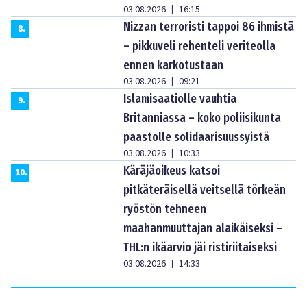
03.08.2026
16:15
|
Nizzan terroristi tappoi 86 ihmistä
8
.
– pikkuveli rehenteli veriteolla
ennen karkotustaan
03.08.2026
09:21
|
Islamisaatiolle vauhtia
9
.
Britanniassa – koko poliisikunta
paastolle solidaarisuussyistä
03.08.2026
10:33
|
Käräjäoikeus katsoi
10
.
pitkäteräisellä veitsellä törkeän
ryöstön tehneen
maahanmuuttajan alaikäiseksi –
THL:n ikäarvio jäi ristiriitaiseksi
03.08.2026
14:33
|