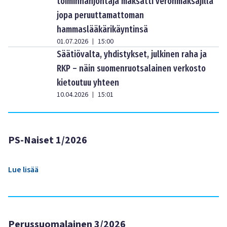
toiminnanjohtaja maksatti veronmaksajilla
jopa peruuttamattoman
hammaslääkärikäyntinsä
01.07.2026
15:00
|
Säätiövalta, yhdistykset, julkinen raha ja
RKP – näin suomenruotsalainen verkosto
kietoutuu yhteen
10.04.2026
15:01
|
PS-Naiset 1/2026
Lue lisää
Perussuomalainen 3/2026