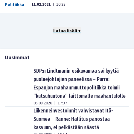
11.02.2021
10:33
Politiikka
|
Lataa lisää +
Uusimmat
SDP:n Lindtmanin esikuvamaa sai kyytiä
puoluejohtajien paneelissa – Purra:
Espanjan maahanmuuttopolitiikka toimii
”kutsuhuutona” laittomalle maahantulolle
05.08.2026
17:37
|
Liikenneinvestoinnit vahvistavat Itä-
Suomea – Ranne: Hallitus panostaa
kasvuun, ei pelkästään säästä