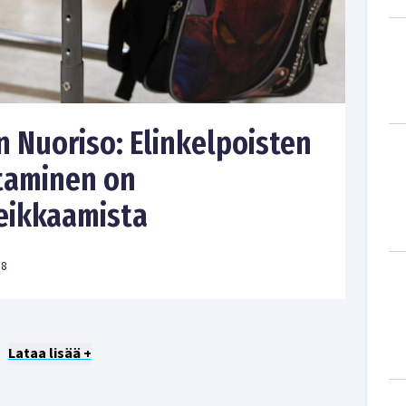
 Nuoriso: Elinkelpoisten
taminen on
leikkaamista
58
Lataa lisää +