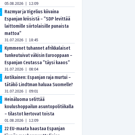
05.08.2026
12:09
|
Razmyar ja Vigelius kiivaina
.
Espanjan kriisistä – ”SDP levittää
laittomille siirtolaisille punaista
mattoa”
31.07.2026
18:45
|
Kymmenet tuhannet afrikkalaiset
.
tunkeutuivat väkisin Eurooppaan –
Espanjan Ceutassa ”täysi kaaos”
31.07.2026
08:04
|
Antikainen: Espanjan raja murtui –
.
tätäkö Lindtman haluaa Suomelle?
31.07.2026
09:01
|
Heinäluoma selittää
.
koulushoppailun asuntopolitiikalla
– tilastot kertovat toista
01.08.2026
12:09
|
22 EU-maata haastaa Espanjan
.