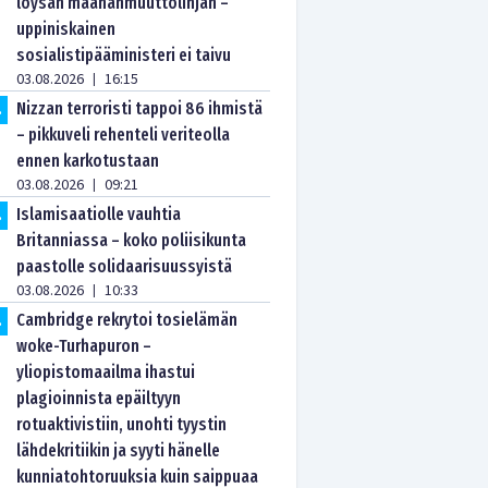
löysän maahanmuuttolinjan –
uppiniskainen
sosialistipääministeri ei taivu
03.08.2026
16:15
|
Nizzan terroristi tappoi 86 ihmistä
.
– pikkuveli rehenteli veriteolla
ennen karkotustaan
03.08.2026
09:21
|
Islamisaatiolle vauhtia
.
Britanniassa – koko poliisikunta
paastolle solidaarisuussyistä
03.08.2026
10:33
|
Cambridge rekrytoi tosielämän
.
woke-Turhapuron –
yliopistomaailma ihastui
plagioinnista epäiltyyn
rotuaktivistiin, unohti tyystin
lähdekritiikin ja syyti hänelle
kunniatohtoruuksia kuin saippuaa