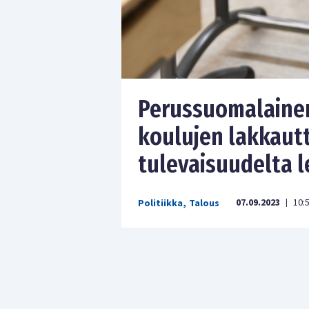
Perussuomalainen
koulujen lakkaut
tulevaisuudelta 
07.09.2023
10:
Politiikka
,
Talous
|