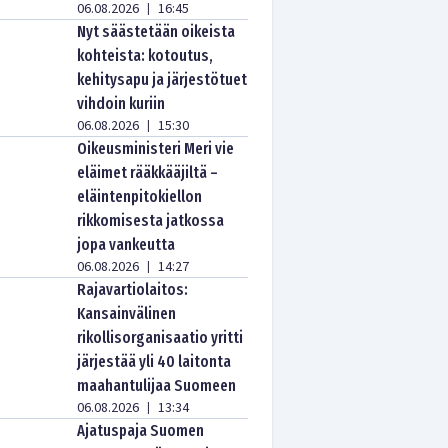
06.08.2026
16:45
|
Nyt säästetään oikeista
kohteista: kotoutus,
kehitysapu ja järjestötuet
vihdoin kuriin
06.08.2026
15:30
|
Oikeusministeri Meri vie
eläimet rääkkääjiltä –
eläintenpitokiellon
rikkomisesta jatkossa
jopa vankeutta
06.08.2026
14:27
|
Rajavartiolaitos:
Kansainvälinen
rikollisorganisaatio yritti
järjestää yli 40 laitonta
maahantulijaa Suomeen
06.08.2026
13:34
|
Ajatuspaja Suomen