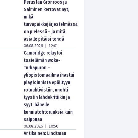
Perustan Grönroos ja
Salminen kertovat nyt,
mikä
turvapaikkajärjestelmässä
on pielessä – ja mitä
asialle pitäisi tehdä
06.08.2026
12:01
|
Cambridge rekrytoi
tosielämän woke-
Turhapuron –
yliopistomaailma ihastui
plagioinnista epäiltyyn
rotuaktivistiin, unohti
tyystin lähdekritiikin ja
syyti hänelle
kunniatohtoruuksia kuin
saippuaa
06.08.2026
10:50
|
Antikainen: Lindtman