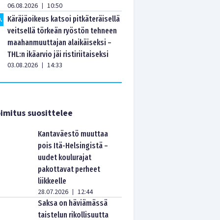
06.08.2026
10:50
|
Käräjäoikeus katsoi pitkäteräisellä
0
.
veitsellä törkeän ryöstön tehneen
maahanmuuttajan alaikäiseksi –
THL:n ikäarvio jäi ristiriitaiseksi
03.08.2026
14:33
|
imitus suosittelee
Kantaväestö muuttaa
pois Itä-Helsingistä –
uudet koulurajat
pakottavat perheet
liikkeelle
28.07.2026
12:44
|
Saksa on häviämässä
taistelun rikollisuutta