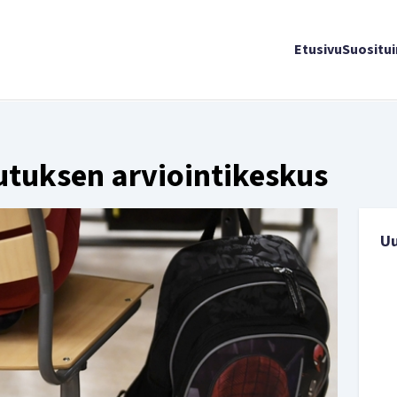
Etusivu
Suositu
utuksen arviointikeskus
U