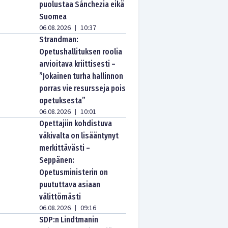
puolustaa Sánchezia eikä
Suomea
06.08.2026
10:37
|
Strandman:
Opetushallituksen roolia
arvioitava kriittisesti –
”Jokainen turha hallinnon
porras vie resursseja pois
opetuksesta”
06.08.2026
10:01
|
Opettajiin kohdistuva
väkivalta on lisääntynyt
merkittävästi –
Seppänen:
Opetusministerin on
puututtava asiaan
välittömästi
06.08.2026
09:16
|
SDP:n Lindtmanin