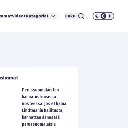
immat
Videot
Kategoriat
Haku
usimmat
Perussuomalaisten
kannatus kovassa
nosteessa: Jos et halua
Lindtmanin hallitusta,
kannattaa äänestää
perussuomalaisia