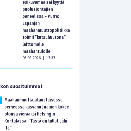
esikuvamaa sai kyytiä
puoluejohtajien
paneelissa – Purra:
Espanjan
maahanmuuttopolitiikka
toimii ”kutsuhuutona”
laittomalle
maahantulolle
05.08.2026
17:37
|
ikon suosituimmat
Maahanmuuttajataustaisessa
.
perheessä kasvanut nainen kokee
olonsa vieraaksi Helsingin
Kontulassa: ”Tästä on tullut Lähi-
itä”