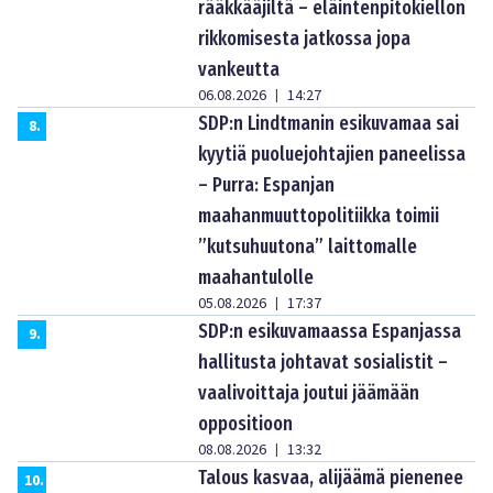
rääkkääjiltä – eläintenpitokiellon
rikkomisesta jatkossa jopa
vankeutta
06.08.2026
14:27
|
SDP:n Lindtmanin esikuvamaa sai
8
.
kyytiä puoluejohtajien paneelissa
– Purra: Espanjan
maahanmuuttopolitiikka toimii
”kutsuhuutona” laittomalle
maahantulolle
05.08.2026
17:37
|
SDP:n esikuvamaassa Espanjassa
9
.
hallitusta johtavat sosialistit –
vaalivoittaja joutui jäämään
oppositioon
08.08.2026
13:32
|
Talous kasvaa, alijäämä pienenee
10
.