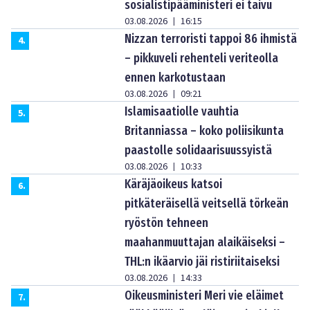
sosialistipääministeri ei taivu
03.08.2026
16:15
|
Nizzan terroristi tappoi 86 ihmistä
4
.
– pikkuveli rehenteli veriteolla
ennen karkotustaan
03.08.2026
09:21
|
Islamisaatiolle vauhtia
5
.
Britanniassa – koko poliisikunta
paastolle solidaarisuussyistä
03.08.2026
10:33
|
Käräjäoikeus katsoi
6
.
pitkäteräisellä veitsellä törkeän
ryöstön tehneen
maahanmuuttajan alaikäiseksi –
THL:n ikäarvio jäi ristiriitaiseksi
03.08.2026
14:33
|
Oikeusministeri Meri vie eläimet
7
.