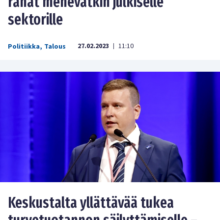
rahat menevätkin julkiselle
sektorille
27.02.2023
11:10
Politiikka
,
Talous
|
Keskustalta yllättävää tukea