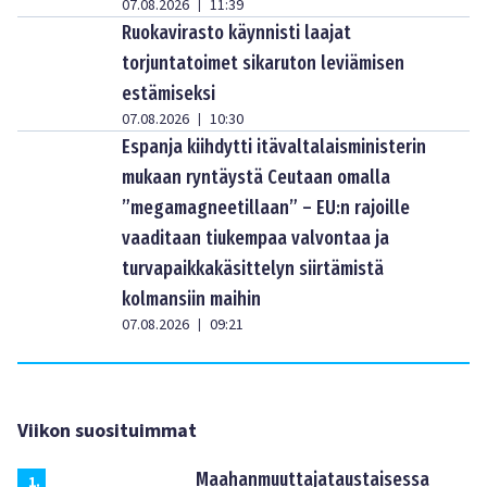
07.08.2026
11:39
|
Ruokavirasto käynnisti laajat
torjuntatoimet sikaruton leviämisen
estämiseksi
07.08.2026
10:30
|
Espanja kiihdytti itävaltalaisministerin
mukaan ryntäystä Ceutaan omalla
”megamagneetillaan” – EU:n rajoille
vaaditaan tiukempaa valvontaa ja
turvapaikkakäsittelyn siirtämistä
kolmansiin maihin
07.08.2026
09:21
|
Viikon suosituimmat
Maahanmuuttajataustaisessa
1
.