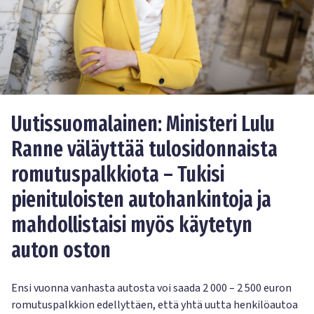
Uutissuomalainen: Ministeri Lulu
Ranne väläyttää tulosidonnaista
romutuspalkkiota – Tukisi
pienituloisten autohankintoja ja
mahdollistaisi myös käytetyn
auton oston
Ensi vuonna vanhasta autosta voi saada 2 000 – 2 500 euron
romutuspalkkion edellyttäen, että yhtä uutta henkilöautoa