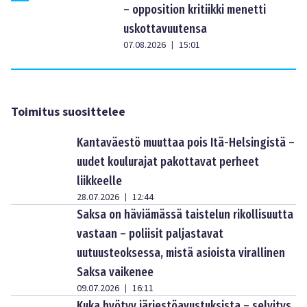
– opposition kritiikki menetti
uskottavuutensa
07.08.2026
15:01
|
Toimitus suosittelee
Kantaväestö muuttaa pois Itä-Helsingistä –
uudet koulurajat pakottavat perheet
liikkeelle
28.07.2026
12:44
|
Saksa on häviämässä taistelun rikollisuutta
vastaan – poliisit paljastavat
uutuusteoksessa, mistä asioista virallinen
Saksa vaikenee
09.07.2026
16:11
|
Kuka hyötyy järjestöavustuksista – selvitys