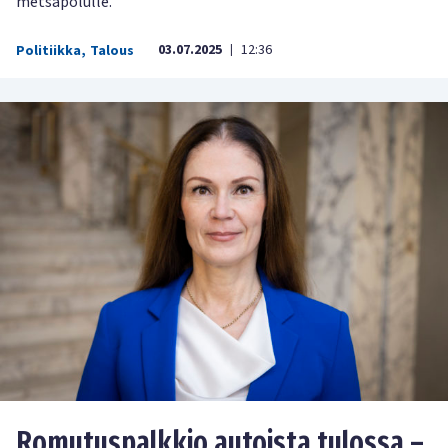
metsäpolulle.
03.07.2025
12:36
Politiikka
,
Talous
|
Romutuspalkkio autoista tulossa –