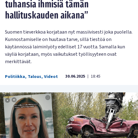
tuhansia ihmisiä tämän
hallituskauden aikana”
Suomen tieverkkoa korjataan nyt massiivisesti joka puolella.
Kunnostamiselle on huutava tarve, sillä tiestöä on
käytännössä laiminlyöty edelliset 17 vuotta. Samalla kun
väyliä korjataan, myös vaikutukset työllisyyteen ovat
merkittävät.
30.06.2025
18:45
Politiikka
,
Talous
,
Videot
|