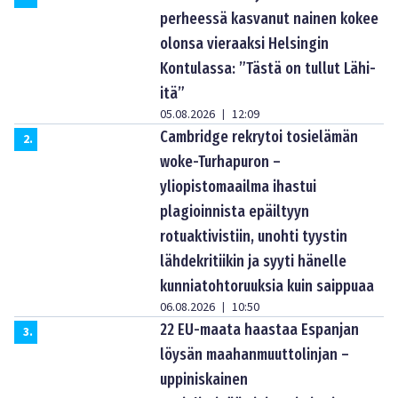
perheessä kasvanut nainen kokee
olonsa vieraaksi Helsingin
Kontulassa: ”Tästä on tullut Lähi-
itä”
05.08.2026
12:09
|
Cambridge rekrytoi tosielämän
2
.
woke-Turhapuron –
yliopistomaailma ihastui
plagioinnista epäiltyyn
rotuaktivistiin, unohti tyystin
lähdekritiikin ja syyti hänelle
kunniatohtoruuksia kuin saippuaa
06.08.2026
10:50
|
22 EU-maata haastaa Espanjan
3
.
löysän maahanmuuttolinjan –
uppiniskainen