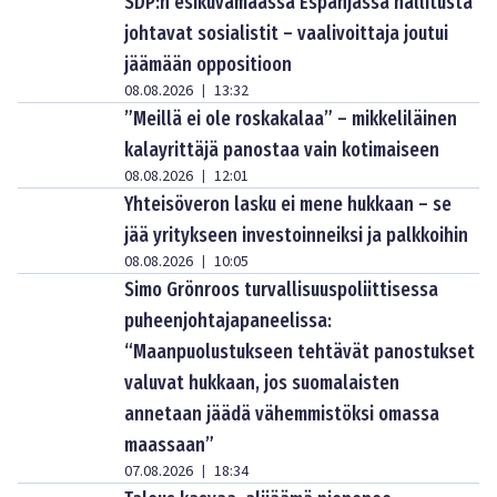
SDP:n esikuvamaassa Espanjassa hallitusta
johtavat sosialistit – vaalivoittaja joutui
jäämään oppositioon
08.08.2026
13:32
|
”Meillä ei ole roskakalaa” – mikkeliläinen
kalayrittäjä panostaa vain kotimaiseen
08.08.2026
12:01
|
Yhteisöveron lasku ei mene hukkaan – se
jää yritykseen investoinneiksi ja palkkoihin
08.08.2026
10:05
|
Simo Grönroos turvallisuuspoliittisessa
puheenjohtajapaneelissa:
“Maanpuolustukseen tehtävät panostukset
valuvat hukkaan, jos suomalaisten
annetaan jäädä vähemmistöksi omassa
maassaan”
07.08.2026
18:34
|