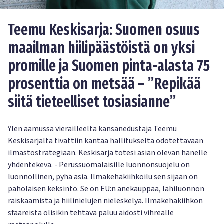
Teemu Keskisarja: Suomen osuus
maailman hiilipäästöistä on yksi
promille ja Suomen pinta-alasta 75
prosenttia on metsää – ”Repikää
siitä tieteelliset tosiasianne”
Ylen aamussa vierailleelta kansanedustaja Teemu
Keskisarjalta tivattiin kantaa hallitukselta odotettavaan
ilmastostrategiaan. Keskisarja totesi asian olevan hänelle
yhdentekevä. - Perussuomalaisille luonnonsuojelu on
luonnollinen, pyhä asia. Ilmakehäkiihkoilu sen sijaan on
paholaisen keksintö. Se on EU:n anekauppaa, lähiluonnon
raiskaamista ja hiilinielujen nieleskelyä. Ilmakehäkiihkon
sfääreistä olisikin tehtävä paluu aidosti vihreälle