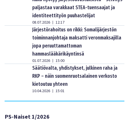
paljastaa varakkaat STEA-tuensaajat ja
identiteettityön puuhastelijat
08.07.2026
12:17
|
Järjestörahoitus on rikki: Somalijärjestön
toiminnanjohtaja maksatti veronmaksajilla
jopa peruuttamattoman
hammaslääkärikäyntinsä
01.07.2026
15:00
|
Säätiövalta, yhdistykset, julkinen raha ja
RKP – näin suomenruotsalainen verkosto
kietoutuu yhteen
10.04.2026
15:01
|
PS-Naiset 1/2026