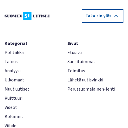
Takaisin ylös
Kategoriat
Sivut
Politiikka
Etusivu
Talous
Suosituimmat
Analyysi
Toimitus
Ulkomaat
Lähetä uutisvinkki
Muut uutiset
Perussuomalainen-lehti
Kulttuuri
Videot
Kolumnit
Viihde