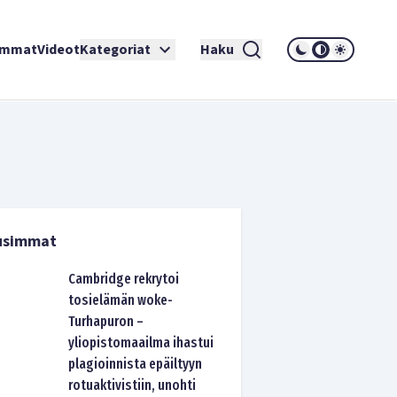
immat
Videot
Kategoriat
Haku
usimmat
Cambridge rekrytoi
tosielämän woke-
Turhapuron –
yliopistomaailma ihastui
plagioinnista epäiltyyn
rotuaktivistiin, unohti