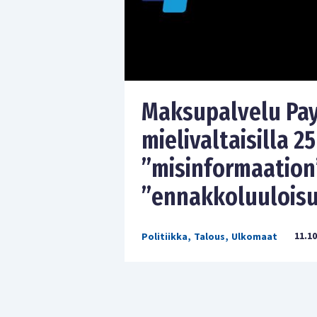
Maksupalvelu Pay
mielivaltaisilla 2
”misinformaation”
”ennakkoluulois
11.10
Politiikka
,
Talous
,
Ulkomaat