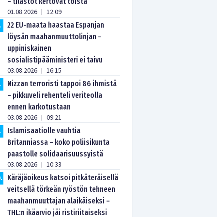
– tilastot kertovat toista
01.08.2026
12:09
|
22 EU-maata haastaa Espanjan
.
löysän maahanmuuttolinjan –
uppiniskainen
sosialistipääministeri ei taivu
03.08.2026
16:15
|
Nizzan terroristi tappoi 86 ihmistä
.
– pikkuveli rehenteli veriteolla
ennen karkotustaan
03.08.2026
09:21
|
Islamisaatiolle vauhtia
.
Britanniassa – koko poliisikunta
paastolle solidaarisuussyistä
03.08.2026
10:33
|
Käräjäoikeus katsoi pitkäteräisellä
0
.
veitsellä törkeän ryöstön tehneen
maahanmuuttajan alaikäiseksi –
THL:n ikäarvio jäi ristiriitaiseksi