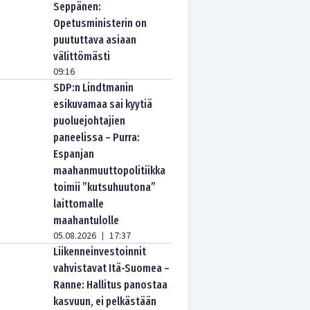
Seppänen:
Opetusministerin on
puututtava asiaan
välittömästi
09:16
SDP:n Lindtmanin
esikuvamaa sai kyytiä
puoluejohtajien
paneelissa – Purra:
Espanjan
maahanmuuttopolitiikka
toimii ”kutsuhuutona”
laittomalle
maahantulolle
05.08.2026
17:37
|
Liikenneinvestoinnit
vahvistavat Itä-Suomea –
Ranne: Hallitus panostaa
kasvuun, ei pelkästään