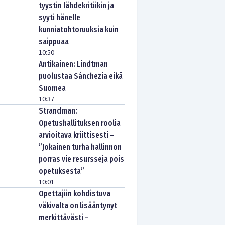
tyystin lähdekritiikin ja
syyti hänelle
kunniatohtoruuksia kuin
saippuaa
10:50
Antikainen: Lindtman
puolustaa Sánchezia eikä
Suomea
10:37
Strandman:
Opetushallituksen roolia
arvioitava kriittisesti –
”Jokainen turha hallinnon
porras vie resursseja pois
opetuksesta”
10:01
Opettajiin kohdistuva
väkivalta on lisääntynyt
merkittävästi –