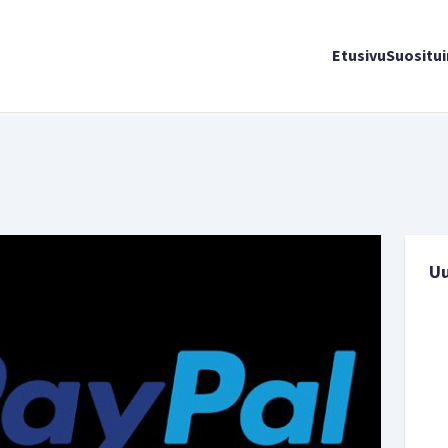
Etusivu
Suositu
U