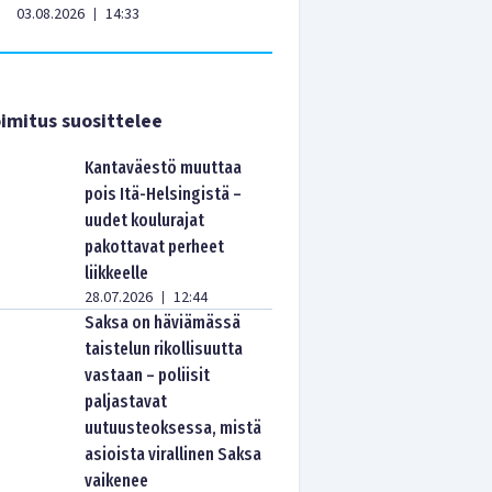
03.08.2026
14:33
|
imitus suosittelee
Kantaväestö muuttaa
pois Itä-Helsingistä –
uudet koulurajat
pakottavat perheet
liikkeelle
28.07.2026
12:44
|
Saksa on häviämässä
taistelun rikollisuutta
vastaan – poliisit
paljastavat
uutuusteoksessa, mistä
asioista virallinen Saksa
vaikenee