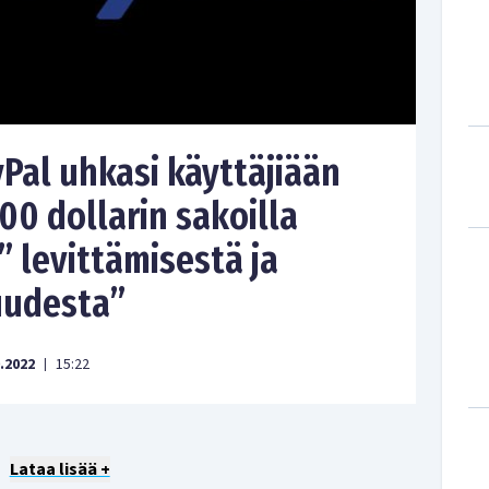
Pal uhkasi käyttäjiään
500 dollarin sakoilla
 levittämisestä ja
uudesta”
.2022
15:22
|
Lataa lisää +