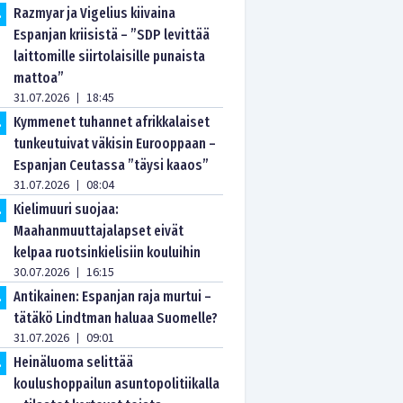
Razmyar ja Vigelius kiivaina
.
Espanjan kriisistä – ”SDP levittää
laittomille siirtolaisille punaista
mattoa”
31.07.2026
18:45
|
Kymmenet tuhannet afrikkalaiset
.
tunkeutuivat väkisin Eurooppaan –
Espanjan Ceutassa ”täysi kaaos”
31.07.2026
08:04
|
Kielimuuri suojaa:
.
Maahanmuuttajalapset eivät
kelpaa ruotsinkielisiin kouluihin
30.07.2026
16:15
|
Antikainen: Espanjan raja murtui –
.
tätäkö Lindtman haluaa Suomelle?
31.07.2026
09:01
|
Heinäluoma selittää
.
koulushoppailun asuntopolitiikalla