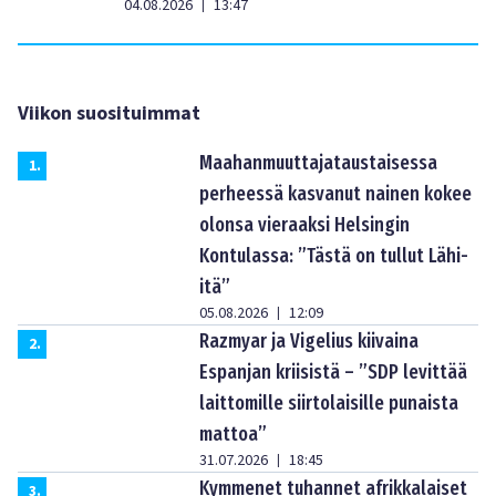
04.08.2026
13:47
|
Viikon suosituimmat
Maahanmuuttajataustaisessa
1
.
perheessä kasvanut nainen kokee
olonsa vieraaksi Helsingin
Kontulassa: ”Tästä on tullut Lähi-
itä”
05.08.2026
12:09
|
Razmyar ja Vigelius kiivaina
2
.
Espanjan kriisistä – ”SDP levittää
laittomille siirtolaisille punaista
mattoa”
31.07.2026
18:45
|
Kymmenet tuhannet afrikkalaiset
3
.