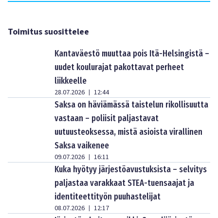
Toimitus suosittelee
Kantaväestö muuttaa pois Itä-Helsingistä –
uudet koulurajat pakottavat perheet
liikkeelle
28.07.2026
12:44
|
Saksa on häviämässä taistelun rikollisuutta
vastaan – poliisit paljastavat
uutuusteoksessa, mistä asioista virallinen
Saksa vaikenee
09.07.2026
16:11
|
Kuka hyötyy järjestöavustuksista – selvitys
paljastaa varakkaat STEA-tuensaajat ja
identiteettityön puuhastelijat
08.07.2026
12:17
|