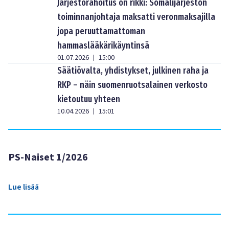
Järjestörahoitus on rikki: Somalijärjestön
toiminnanjohtaja maksatti veronmaksajilla
jopa peruuttamattoman
hammaslääkärikäyntinsä
01.07.2026
15:00
|
Säätiövalta, yhdistykset, julkinen raha ja
RKP – näin suomenruotsalainen verkosto
kietoutuu yhteen
10.04.2026
15:01
|
PS-Naiset 1/2026
Lue lisää