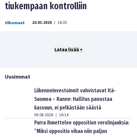
tiukempaan kontrolliin
10.03.2020
16:35
Ulkomaat
|
Lataa lisää +
Uusimmat
Liikenneinvestoinnit vahvistavat Itä-
Suomea – Ranne: Hallitus panostaa
kasvuun, ei pelkästään säästä
05.08.2026
16:14
|
Purra ihmettelee opposition verolinjauksia:
”Miksi oppositio vihaa niin paljon