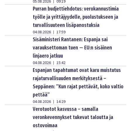
05.08.2026
09:19
|
Purran budjettiehdotus: verokannustimia
työlle ja yrittäjyydelle, puolustukseen ja
turvallisuuteen lisäpanostuksia
04.08.2026
17:59
|
Sisäministeri Rantanen: Espanja sai
varauksettoman tuen — EU:n sisäinen
linjaero jatkuu
04.08.2026
15:42
|
Espanjan tapahtumat ovat karu muistutus
rajaturvallisuuden merkityksestä –
Seppänen: ”Kun rajat pettävät, koko valtio
pettää”
04.08.2026
14:29
|
Verotuotot kasvussa – samalla
veronkevennykset tukevat taloutta ja
ostovoimaa