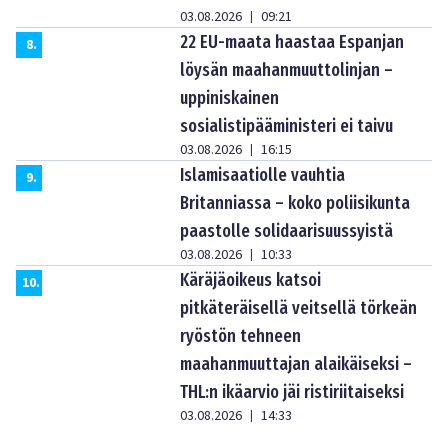
03.08.2026
09:21
|
22 EU-maata haastaa Espanjan
8
.
löysän maahanmuuttolinjan –
uppiniskainen
sosialistipääministeri ei taivu
03.08.2026
16:15
|
Islamisaatiolle vauhtia
9
.
Britanniassa – koko poliisikunta
paastolle solidaarisuussyistä
03.08.2026
10:33
|
Käräjäoikeus katsoi
10
.
pitkäteräisellä veitsellä törkeän
ryöstön tehneen
maahanmuuttajan alaikäiseksi –
THL:n ikäarvio jäi ristiriitaiseksi
03.08.2026
14:33
|