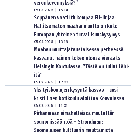
veronkevennyksiä?”
05.08.2026
15:14
|
Seppänen vaatii tiukempaa EU-linjaa:
Hallitsematon maahanmuutto on koko
Euroopan yhteinen turvallisuuskysymys
05.08.2026
13:19
|
Maahanmuuttajataustaisessa perheessä
kasvanut nainen kokee olonsa vieraaksi
Helsingin Kontulassa: ”Tästä on tullut Lähi-
itä”
05.08.2026
12:09
|
Yksityiskoulujen kysyntä kasvaa – uusi
kristillinen kotikoulu aloittaa Kouvolassa
05.08.2026
11:01
|
Pirkanmaan uimahalleissa muutettiin
saunomissääntöä – Strandman:
Suomalaisen kulttuurin muuttamista