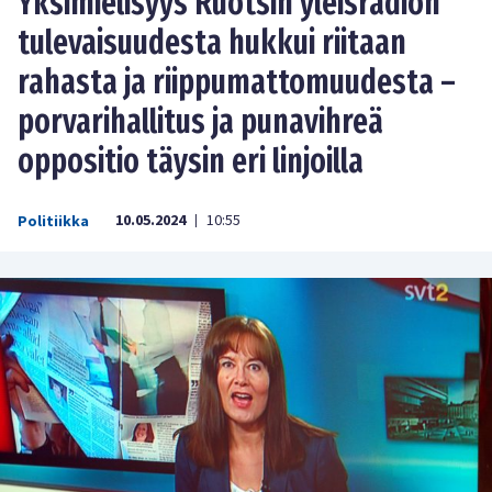
Yksimielisyys Ruotsin yleisradion
tulevaisuudesta hukkui riitaan
rahasta ja riippumattomuudesta –
porvarihallitus ja punavihreä
oppositio täysin eri linjoilla
10.05.2024
10:55
Politiikka
|