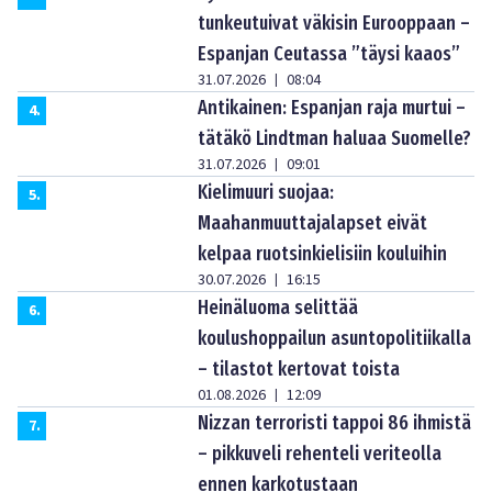
tunkeutuivat väkisin Eurooppaan –
Espanjan Ceutassa ”täysi kaaos”
31.07.2026
08:04
|
Antikainen: Espanjan raja murtui –
4
.
tätäkö Lindtman haluaa Suomelle?
31.07.2026
09:01
|
Kielimuuri suojaa:
5
.
Maahanmuuttajalapset eivät
kelpaa ruotsinkielisiin kouluihin
30.07.2026
16:15
|
Heinäluoma selittää
6
.
koulushoppailun asuntopolitiikalla
– tilastot kertovat toista
01.08.2026
12:09
|
Nizzan terroristi tappoi 86 ihmistä
7
.
– pikkuveli rehenteli veriteolla
ennen karkotustaan