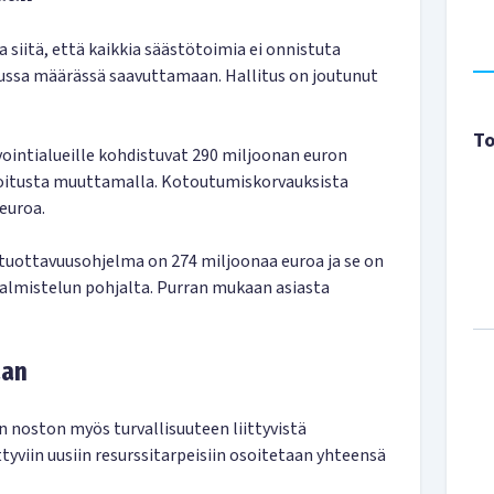
 siitä, että kaikkia säästötoimia ei onnistuta
lussa määrässä saavuttamaan. Hallitus on joutunut
To
ointialueille kohdistuvat 290 miljoonan euron
toitusta muuttamalla. Kotoutumiskorvauksista
euroa.
uottavuusohjelma on 274 miljoonaa euroa ja se on
lmistelun pohjalta. Purran mukaan asiasta
aan
 noston myös turvallisuuteen liittyvistä
tyviin uusiin resurssitarpeisiin osoitetaan yhteensä