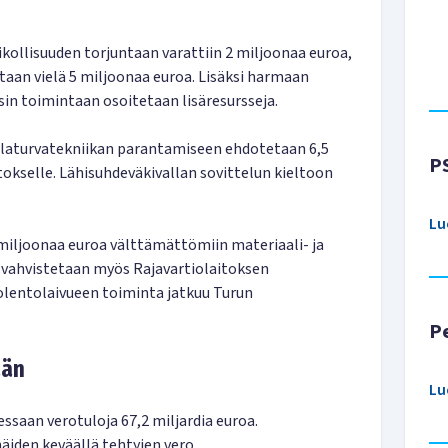
ikollisuuden torjuntaan varattiin 2 miljoonaa euroa,
aan vielä 5 miljoonaa euroa. Lisäksi harmaan
sin toimintaan osoitetaan lisäresursseja.
ilaturvatekniikan parantamiseen ehdotetaan 6,5
P
kselle. Lähisuhdeväkivallan sovittelun kieltoon
Lu
miljoonaa euroa välttämättömiin materiaali- ja
 vahvistetaan myös Rajavartiolaitoksen
olentolaivueen toiminta jatkuu Turun
P
ään
Lu
ssaan verotuloja 67,2 miljardia euroa.
iden keväällä tehtyjen vero