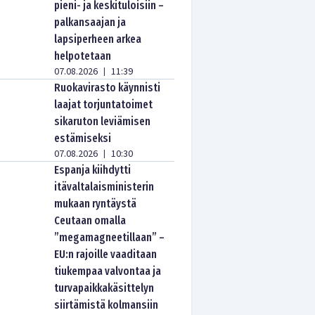
pieni- ja keskituloisiin –
palkansaajan ja
lapsiperheen arkea
helpotetaan
07.08.2026
11:39
|
Ruokavirasto käynnisti
laajat torjuntatoimet
sikaruton leviämisen
estämiseksi
07.08.2026
10:30
|
Espanja kiihdytti
itävaltalaisministerin
mukaan ryntäystä
Ceutaan omalla
”megamagneetillaan” –
EU:n rajoille vaaditaan
tiukempaa valvontaa ja
turvapaikkakäsittelyn
siirtämistä kolmansiin