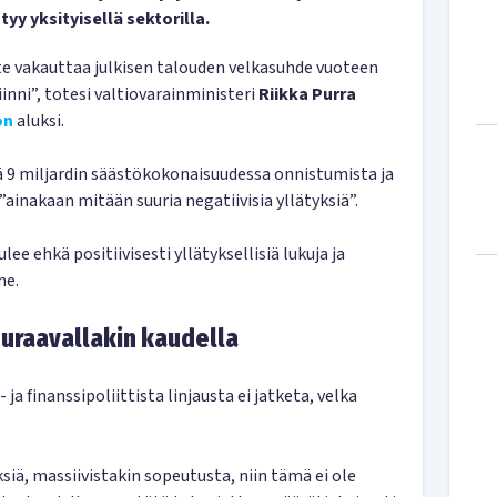
yy yksityisellä sektorilla.
te vakauttaa julkisen talouden velkasuhde vuoteen
nni”, totesi valtiovarainministeri
Riikka Purra
on
aluksi.
 9 miljardin säästökokonaisuudessa onnistumista ja
”ainakaan mitään suuria negatiivisia yllätyksiä”.
lee ehkä positiivisesti yllätyksellisiä lukuja ja
me.
uraavallakin kaudella
ja finanssipoliittista linjausta ei jatketa, velka
iä, massiivistakin sopeutusta, niin tämä ei ole