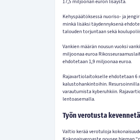
17,5 miljoonan euron lisäystä.
Kehyspäätöksessä nuoriso- ja jengir
minkä lisäksi täydennyksenä ehdotet
talouden torjuntaan sekä koulupolii
Vankien määrän nousun vuoksi vank
miljoonaa euroa Rikosseuraamuslaito
ehdotetaan 1,9 miljoonaa euroa.
Rajavartiolaitokselle ehdotetaan 6 
kalustohankintoihin. Resursoinnilla
varautumista kyberuhkiin. Rajavarti
lentoasemalla.
Työn verotusta kevennet
Valtio kerää verotuloja kokonaisuude
Kokonaisveroaste nousee hieman “nä