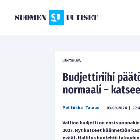
LEHTIKUVA
Budjettiriihi pää
normaali – katse
Politiikka
Talous
03.09.2024
22:
|
Valtion budjetti on ensi vuonnaki
2027. Nyt katseet käännetään kasv
eväät. Hallitus huolehtii talouden