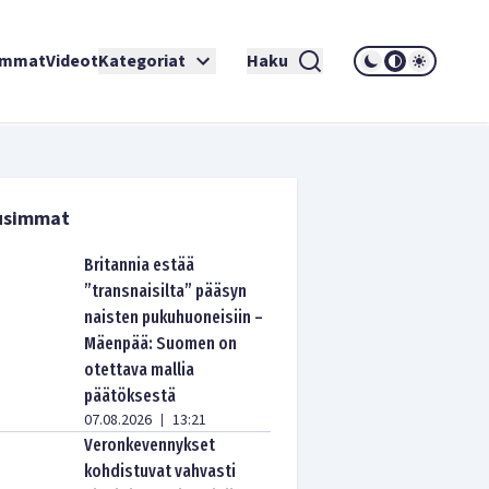
immat
Videot
Kategoriat
Haku
usimmat
Britannia estää
”transnaisilta” pääsyn
naisten pukuhuoneisiin –
Mäenpää: Suomen on
otettava mallia
päätöksestä
07.08.2026
13:21
|
Veronkevennykset
kohdistuvat vahvasti