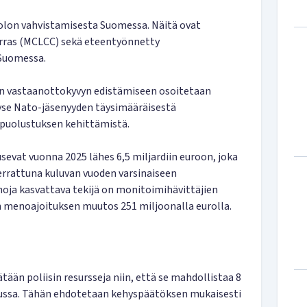
olon vahvistamisesta Suomessa. Näitä ovat
ras (MCLCC) sekä eteentyönnetty
Suomessa.
vun vastaanottokyvyn edistämiseen osoitetaan
yse Nato-jäsenyyden täysimääräisestä
puolustuksen kehittämistä.
vat vuonna 2025 lähes 6,5 miljardiin euroon, joka
rrattuna kuluvan vuoden varsinaiseen
oja kasvattava tekijä on monitoimihävittäjien
n menoajoituksen muutos 251 miljoonalla eurolla.
ätään poliisin resursseja niin, että se mahdollistaa 8
pussa. Tähän ehdotetaan kehyspäätöksen mukaisesti