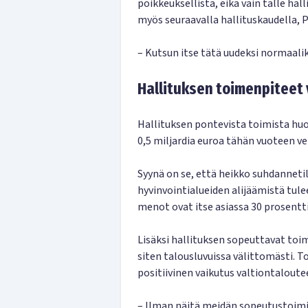
poikkeuksellista, eikä vain tälle hal
myös seuraavalla hallituskaudella, P
– Kutsun itse tätä uudeksi normaalik
Hallituksen toimenpiteet
Hallituksen pontevista toimista huo
0,5 miljardia euroa tähän vuoteen ve
Syynä on se, että heikko suhdannetil
hyvinvointialueiden alijäämistä tulee
menot ovat itse asiassa 30 prosentti
Lisäksi hallituksen sopeuttavat toi
siten talousluvuissa välittomästi. T
positiivinen vaikutus valtiontaloutee
– Ilman näitä meidän sopeutustoimia 