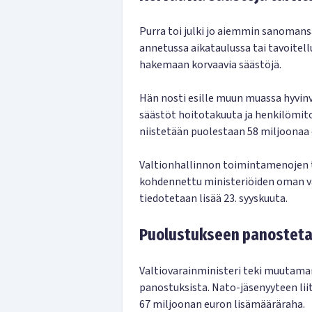
Purra toi julki jo aiemmin sanomansa
annetussa aikataulussa tai tavoitel
hakemaan korvaavia säästöjä.
Hän nosti esille muun muassa hyvinv
säästöt hoitotakuuta ja henkilömi
niistetään puolestaan 58 miljoonaa 
Valtionhallinnon toimintamenojen t
kohdennettu ministeriöiden oman va
tiedotetaan lisää 23. syyskuuta.
Puolustukseen panostet
Valtiovarainministeri teki muutaman
panostuksista. Nato-jäsenyyteen liit
67 miljoonan euron lisämääräraha.