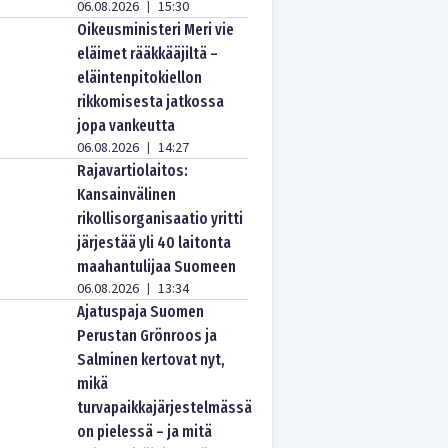
06.08.2026
15:30
|
Oikeusministeri Meri vie
eläimet rääkkääjiltä –
eläintenpitokiellon
rikkomisesta jatkossa
jopa vankeutta
06.08.2026
14:27
|
Rajavartiolaitos:
Kansainvälinen
rikollisorganisaatio yritti
järjestää yli 40 laitonta
maahantulijaa Suomeen
06.08.2026
13:34
|
Ajatuspaja Suomen
Perustan Grönroos ja
Salminen kertovat nyt,
mikä
turvapaikkajärjestelmässä
on pielessä – ja mitä