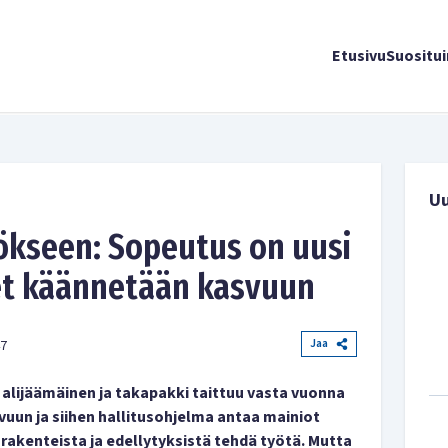
Etusivu
Suositu
U
tökseen: Sopeutus on uusi
et käännetään kasvuun
Jaa
47
n alijäämäinen ja takapakki taittuu vasta vuonna
uun ja siihen hallitusohjelma antaa mainiot
 rakenteista ja edellytyksistä tehdä työtä. Mutta