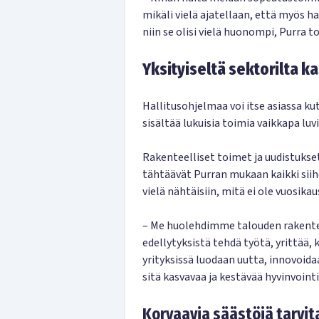
mikäli vielä ajatellaan, että myös ha
niin se olisi vielä huonompi, Purra to
Yksityiseltä sektorilta k
Hallitusohjelmaa voi itse asiassa ku
sisältää lukuisia toimia vaikkapa l
Rakenteelliset toimet ja uudistukse
tähtäävät Purran mukaan kaikki siihe
vielä nähtäisiin, mitä ei ole vuosikaus
– Me huolehdimme talouden rakentei
edellytyksistä tehdä työtä, yrittää, k
yrityksissä luodaan uutta, innovoidaan
sitä kasvavaa ja kestävää hyvinvointi
Korvaavia säästöjä tarvi