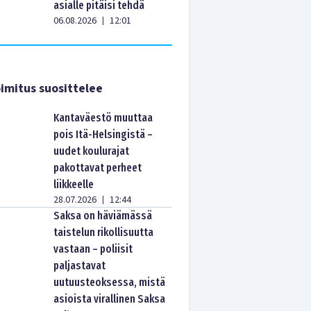
asialle pitäisi tehdä
06.08.2026
12:01
|
imitus suosittelee
Kantaväestö muuttaa
pois Itä-Helsingistä –
uudet koulurajat
pakottavat perheet
liikkeelle
28.07.2026
12:44
|
Saksa on häviämässä
taistelun rikollisuutta
vastaan – poliisit
paljastavat
uutuusteoksessa, mistä
asioista virallinen Saksa