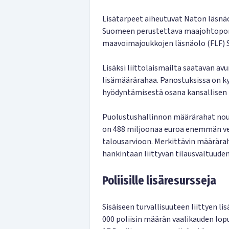
Lisätarpeet aiheutuvat Naton läsnä
Suomeen perustettava maajohtopor
maavoimajoukkojen läsnäolo (FLF) 
Lisäksi liittolaismailta saatavan a
lisämäärärahaa. Panostuksissa on k
hyödyntämisestä osana kansallisen 
Puolustushallinnon määrärahat nouse
on 488 miljoonaa euroa enemmän ve
talousarvioon. Merkittävin määrärah
hankintaan liittyvän tilausvaltuude
Poliisille lisäresursseja
Sisäiseen turvallisuuteen liittyen lis
000 poliisin määrän vaalikauden lo