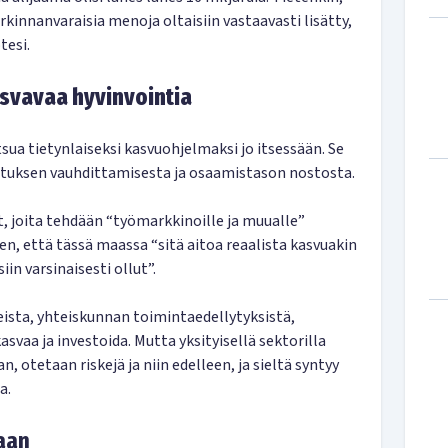
rkinnanvaraisia menoja oltaisiin vastaavasti lisätty,
tesi.
asvavaa hyvinvointia
tsua tietynlaiseksi kasvuohjelmaksi jo itsessään. Se
uvituksen vauhdittamisesta ja osaamistason nostosta.
t, joita tehdään “työmarkkinoille ja muualle”
n, että tässä maassa “sitä aitoa reaalista kasvuakin
iin varsinaisesti ollut”.
sta, yhteiskunnan toimintaedellytyksistä,
asvaa ja investoida. Mutta yksityisellä sektorilla
, otetaan riskejä ja niin edelleen, ja sieltä syntyy
a.
taan