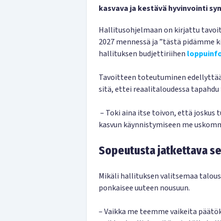
kasvava ja kestävä hyvinvointi synt
Hallitusohjelmaan on kirjattu tavoi
2027 mennessä ja ”tästä pidämme kii
hallituksen budjettiriihen
loppuinf
Tavoitteen toteutuminen edellyttää
sitä, ettei reaalitaloudessa tapahdu 
– Toki aina itse toivon, että joskus tu
kasvun käynnistymiseen me uskom
Sopeutusta jatkettava se
Mikäli hallituksen valitsemaa talous- 
ponkaisee uuteen nousuun.
– Vaikka me teemme vaikeita päätöks