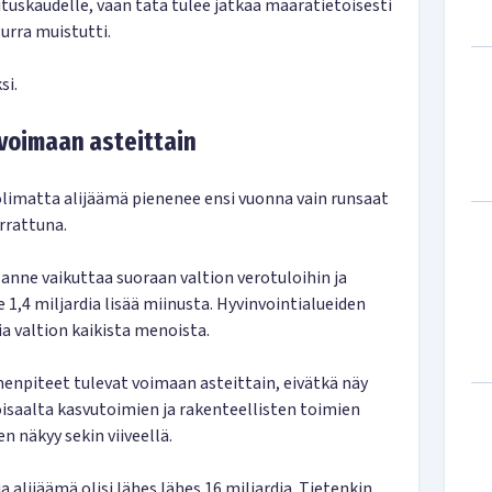
lituskaudelle, vaan tätä tulee jatkaa määrätietoisesti
urra muistutti.
si.
 voimaan asteittain
limatta alijäämä pienenee ensi vuonna vain runsaat
rrattuna.
anne vaikuttaa suoraan valtion verotuloihin ja
 1,4 miljardia lisää miinusta. Hyvinvointialueiden
a valtion kaikista menoista.
menpiteet tulevat voimaan asteittain, eivätkä näy
oisaalta kasvutoimien ja rakenteellisten toimien
n näkyy sekin viiveellä.
alijäämä olisi lähes lähes 16 miljardia. Tietenkin,