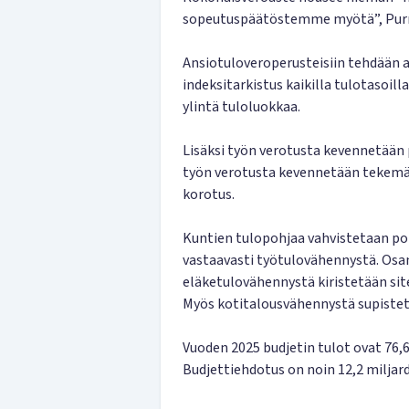
sopeutuspäätöstemme myötä”, Purr
Ansiotuloveroperusteisiin tehdään 
indeksitarkistus kaikilla tulotasoil
ylintä tuloluokkaa.
Lisäksi työn verotusta kevennetään p
työn verotusta kevennetään tekemä
korotus.
Kuntien tulopohjaa vahvistetaan po
vastaavasti työtulovähennystä. Osa
eläketulovähennystä kiristetään site
Myös kotitalousvähennystä supistet
Vuoden 2025 budjetin tulot ovat 76,6
Budjettiehdotus on noin 12,2 miljard