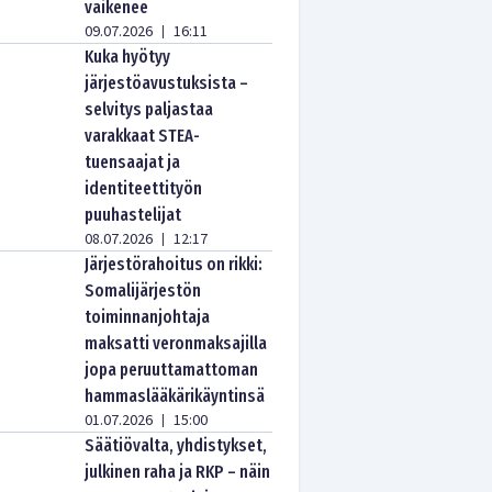
vaikenee
09.07.2026
16:11
|
Kuka hyötyy
järjestöavustuksista –
selvitys paljastaa
varakkaat STEA-
tuensaajat ja
identiteettityön
puuhastelijat
08.07.2026
12:17
|
Järjestörahoitus on rikki:
Somalijärjestön
toiminnanjohtaja
maksatti veronmaksajilla
jopa peruuttamattoman
hammaslääkärikäyntinsä
01.07.2026
15:00
|
Säätiövalta, yhdistykset,
julkinen raha ja RKP – näin