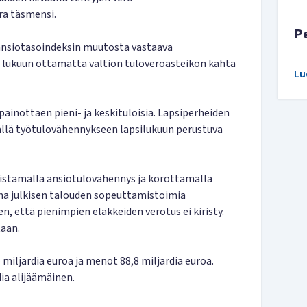
a täsmensi.
P
ansiotasoindeksin muutosta vastaava
la lukuun ottamatta valtion tuloveroasteikon kahta
Lu
ainottaen pieni- ja keskituloisia. Lapsiperheiden
llä työtulovähennykseen lapsilukuun perustuva
istamalla ansiotulovähennys ja korottamalla
na julkisen talouden sopeuttamistoimia
n, että pienimpien eläkkeiden verotus ei kiristy.
aan.
 miljardia euroa ja menot 88,8 miljardia euroa.
ia alijäämäinen.