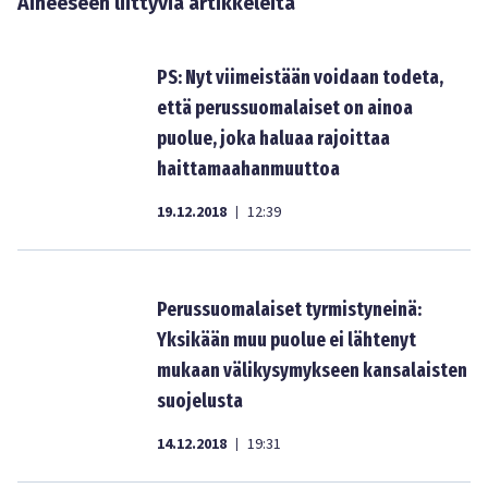
Aiheeseen liittyviä artikkeleita
PS: Nyt viimeistään voidaan todeta,
että perussuomalaiset on ainoa
puolue, joka haluaa rajoittaa
haittamaahanmuuttoa
19.12.2018
12:39
|
Perussuomalaiset tyrmistyneinä:
Yksikään muu puolue ei lähtenyt
mukaan välikysymykseen kansalaisten
suojelusta
14.12.2018
19:31
|