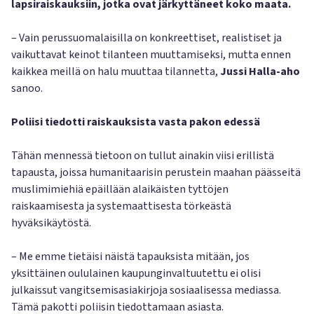
lapsiraiskauksiin, jotka ovat järkyttäneet koko maata.
– Vain perussuomalaisilla on konkreettiset, realistiset ja
vaikuttavat keinot tilanteen muuttamiseksi, mutta ennen
kaikkea meillä on halu muuttaa tilannetta,
Jussi Halla-aho
sanoo.
Poliisi tiedotti raiskauksista vasta pakon edessä
Tähän mennessä tietoon on tullut ainakin viisi erillistä
tapausta, joissa humanitaarisin perustein maahan päässeitä
muslimimiehiä epäillään alaikäisten tyttöjen
raiskaamisesta ja systemaattisesta törkeästä
hyväksikäytöstä.
– Me emme tietäisi näistä tapauksista mitään, jos
yksittäinen oululainen kaupunginvaltuutettu ei olisi
julkaissut vangitsemisasiakirjoja sosiaalisessa mediassa.
Tämä pakotti poliisin tiedottamaan asiasta.