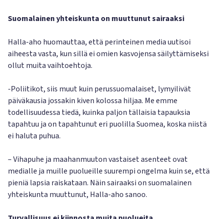
Suomalainen yhteiskunta on muuttunut sairaaksi
Halla-aho huomauttaa, että perinteinen media uutisoi
aiheesta vasta, kun sillä ei omien kasvojensa säilyttämiseksi
ollut muita vaihtoehtoja.
-Poliitikot, siis muut kuin perussuomalaiset, lymyilivät
päiväkausia jossakin kiven kolossa hiljaa. Me emme
todellisuudessa tiedä, kuinka paljon tällaisia tapauksia
tapahtuu ja on tapahtunut eri puolilla Suomea, koska niistä
ei haluta puhua.
– Vihapuhe ja maahanmuuton vastaiset asenteet ovat
medialle ja muille puolueille suurempi ongelma kuin se, että
pieniä lapsia raiskataan. Näin sairaaksi on suomalainen
yhteiskunta muuttunut, Halla-aho sanoo.
Turvallisuus ei kiinnosta muita puolueita