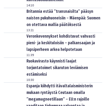
14:10
Britannia estää ”transnaisilta” pääsyn
naisten pukuhuoneisiin – Mäenpää: Suomen
on otettava mallia päätöksestä
13:21
Veronkevennykset kohdistuvat vahvasti
pieni- ja keskituloisiin – palkansaajan ja
lapsiperheen arkea helpotetaan
11:39
Ruokavirasto käynnisti laajat
torjuntatoimet sikaruton leviämisen
estämiseksi
10:30
Espanja kiihdytti itävaltalaisministerin
mukaan ryntäystä Ceutaan omalla
”megamagneetillaan” – EU:n rajoille
vaaditaan tiukempaa valvontaa ja