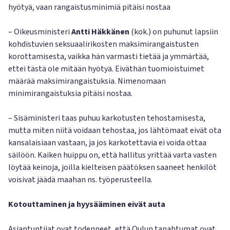
hyötyä, vaan rangaistusminimiä pitäisi nostaa
– Oikeusministeri
Antti Häkkänen
(kok.) on puhunut lapsiin
kohdistuvien seksuaalirikosten maksimirangaistusten
korottamisesta, vaikka hän varmasti tietää ja ymmärtää,
ettei tästä ole mitään hyötyä. Eiväthän tuomioistuimet
määrää maksimirangaistuksia. Nimenomaan
minimirangaistuksia pitäisi nostaa.
– Sisäministeri taas puhuu karkotusten tehostamisesta,
mutta miten niitä voidaan tehostaa, jos lähtömaat eivät ota
kansalaisiaan vastaan, ja jos karkotettavia ei voida ottaa
säilöön. Kaiken huippu on, että hallitus yrittää varta vasten
löytää keinoja, joilla kielteisen päätöksen saaneet henkilöt
voisivat jäädä maahan ns. työperusteella.
Kotouttaminen ja hyysääminen eivät auta
Asiantuntijat ovat todenneet, että Oulun tapahtumat ovat