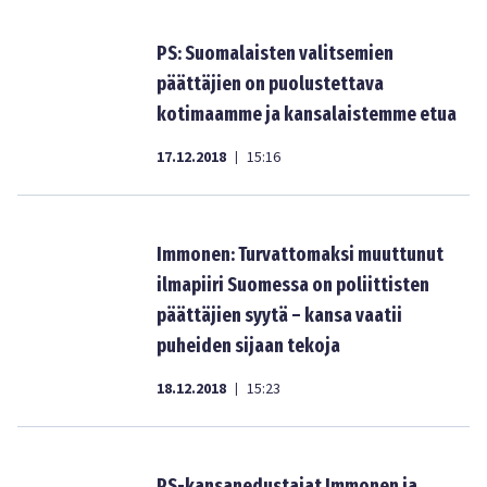
PS: Suomalaisten valitsemien
päättäjien on puolustettava
kotimaamme ja kansalaistemme etua
17.12.2018
15:16
|
Immonen: Turvattomaksi muuttunut
ilmapiiri Suomessa on poliittisten
päättäjien syytä – kansa vaatii
puheiden sijaan tekoja
18.12.2018
15:23
|
PS-kansanedustajat Immonen ja