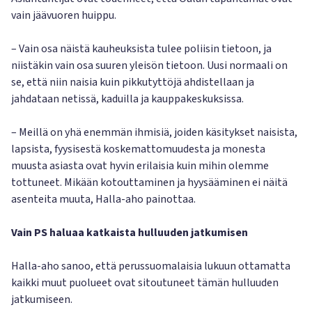
vain jäävuoren huippu.
– Vain osa näistä kauheuksista tulee poliisin tietoon, ja
niistäkin vain osa suuren yleisön tietoon. Uusi normaali on
se, että niin naisia kuin pikkutyttöjä ahdistellaan ja
jahdataan netissä, kaduilla ja kauppakeskuksissa.
– Meillä on yhä enemmän ihmisiä, joiden käsitykset naisista,
lapsista, fyysisestä koskemattomuudesta ja monesta
muusta asiasta ovat hyvin erilaisia kuin mihin olemme
tottuneet. Mikään kotouttaminen ja hyysääminen ei näitä
asenteita muuta, Halla-aho painottaa.
Vain PS haluaa katkaista hulluuden jatkumisen
Halla-aho sanoo, että perussuomalaisia lukuun ottamatta
kaikki muut puolueet ovat sitoutuneet tämän hulluuden
jatkumiseen.