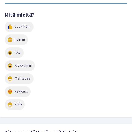
Mitä mieltä?
Juuri Näin
Iloinen
Itku
Kiukkuinen
Mahtavaa
Rakkaus
Kjäh