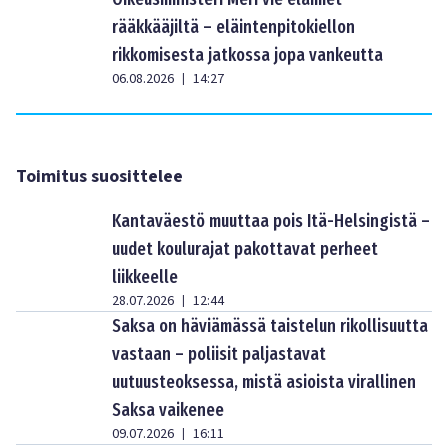
rääkkääjiltä – eläintenpitokiellon
rikkomisesta jatkossa jopa vankeutta
06.08.2026
14:27
|
Toimitus suosittelee
Kantaväestö muuttaa pois Itä-Helsingistä –
uudet koulurajat pakottavat perheet
liikkeelle
28.07.2026
12:44
|
Saksa on häviämässä taistelun rikollisuutta
vastaan – poliisit paljastavat
uutuusteoksessa, mistä asioista virallinen
Saksa vaikenee
09.07.2026
16:11
|