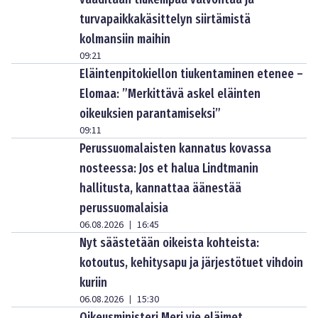
turvapaikkakäsittelyn siirtämistä
kolmansiin maihin
09:21
Eläintenpitokiellon tiukentaminen etenee –
Elomaa: ”Merkittävä askel eläinten
oikeuksien parantamiseksi”
09:11
Perussuomalaisten kannatus kovassa
nosteessa: Jos et halua Lindtmanin
hallitusta, kannattaa äänestää
perussuomalaisia
06.08.2026
16:45
|
Nyt säästetään oikeista kohteista:
kotoutus, kehitysapu ja järjestötuet vihdoin
kuriin
06.08.2026
15:30
|
Oikeusministeri Meri vie eläimet