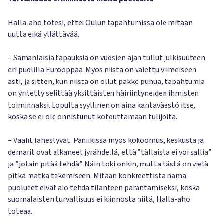
Halla-aho totesi, ettei Oulun tapahtumissa ole mitään
uutta eikä yllättävää.
– Samanlaisia tapauksia on vuosien ajan tullut julkisuuteen
eri puolilla Eurooppaa. Myös niistä on vaiettu viimeiseen
asti, ja sitten, kun niistä on ollut pakko puhua, tapahtumia
on yritetty selittää yksittäisten häiriintyneiden ihmisten
toiminnaksi. Lopulta syyllinen on aina kantaväestö itse,
koska se ei ole onnistunut kotouttamaan tulijoita.
– Vaalit lähestyvät. Paniikissa myös kokoomus, keskusta ja
demarit ovat alkaneet jyrähdellä, että ”tällaista ei voi sallia”
ja ”jotain pitää tehdä”. Näin toki onkin, mutta tästä on vielä
pitkä matka tekemiseen. Mitään konkreettista nämä
puolueet eivät aio tehdä tilanteen parantamiseksi, koska
suomalaisten turvallisuus ei kiinnosta niitä, Halla-aho
toteaa.