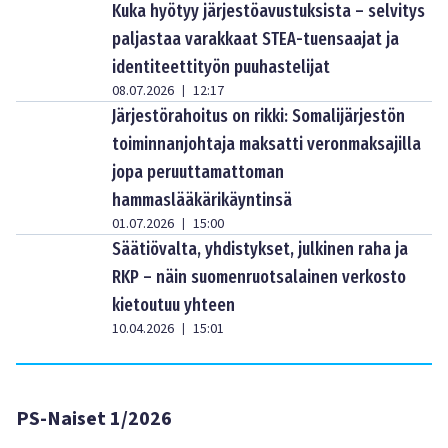
Kuka hyötyy järjestöavustuksista – selvitys
paljastaa varakkaat STEA-tuensaajat ja
identiteettityön puuhastelijat
08.07.2026
12:17
|
Järjestörahoitus on rikki: Somalijärjestön
toiminnanjohtaja maksatti veronmaksajilla
jopa peruuttamattoman
hammaslääkärikäyntinsä
01.07.2026
15:00
|
Säätiövalta, yhdistykset, julkinen raha ja
RKP – näin suomenruotsalainen verkosto
kietoutuu yhteen
10.04.2026
15:01
|
PS-Naiset 1/2026