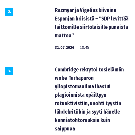
Razmyar ja Vigelius kiivaina
2
.
Espanjan kriisistä – ”SDP levittää
laittomille siirtolaisille punaista
mattoa”
31.07.2026
18:45
|
Cambridge rekrytoi tosielämän
3
.
woke-Turhapuron –
yliopistomaailma ihastui
plagioinnista epäiltyyn
rotuaktivistiin, unohti tyystin
lähdekritiikin ja syyti hänelle
kunniatohtoruuksia kuin
saippuaa