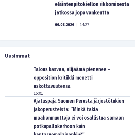
eläintenpitokiellon rikkomisesta
jatkossa jopa vankeutta
06.08.2026
14:27
|
Uusimmat
Talous kasvaa, alijäämä pienenee –
opposition kritiikki menetti
uskottavuutensa
15:01
Ajatuspaja Suomen Perusta järjestötukien
jakoperusteista: ”Minkä takia
maahanmuuttaja ei voi osallistua samaan
potkupallokerhoon kuin
kantasuomalainenkin?”