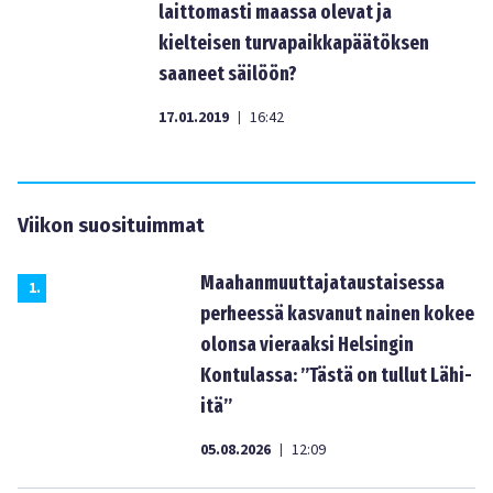
laittomasti maassa olevat ja
kielteisen turvapaikkapäätöksen
saaneet säilöön?
17.01.2019
16:42
|
Viikon suosituimmat
Maahanmuuttajataustaisessa
1
.
perheessä kasvanut nainen kokee
olonsa vieraaksi Helsingin
Kontulassa: ”Tästä on tullut Lähi-
itä”
05.08.2026
12:09
|