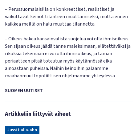
– Perussuomalaisilla on konkreettiset, realistiset ja
vaikuttavat keinot tilanteen muuttamiseksi, mutta ennen
kaikkea meillä on halu muuttaa tilannetta.
– Oikeus hakea kansainvälistä suojelua voi olla ihmisoikeus.
Sen sijaan oikeus jäädä tänne maleksimaan, elätettäväksi ja
rikoksia tekemään ei voi olla ihmisoikeus, ja tämän
periaatteen pitää toteutua myös käytännössä eikä
ainoastaan puheissa. Näihin keinoihin palaamme
maahanmuuttopoliittisen ohjelmamme yhteydessä.
SUOMEN UUTISET
Artikkeliin liittyvät aiheet
Jussi Halla-aho