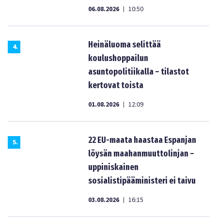
06.08.2026
10:50
|
Heinäluoma selittää
4
.
koulushoppailun
asuntopolitiikalla – tilastot
kertovat toista
01.08.2026
12:09
|
22 EU-maata haastaa Espanjan
5
.
löysän maahanmuuttolinjan –
uppiniskainen
sosialistipääministeri ei taivu
03.08.2026
16:15
|