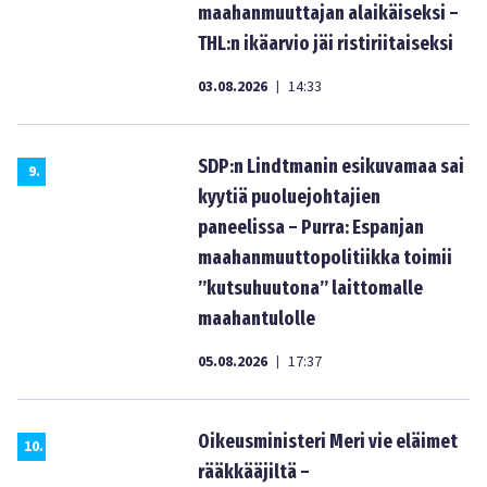
maahanmuuttajan alaikäiseksi –
THL:n ikäarvio jäi ristiriitaiseksi
03.08.2026
14:33
|
SDP:n Lindtmanin esikuvamaa sai
9
.
kyytiä puoluejohtajien
paneelissa – Purra: Espanjan
maahanmuuttopolitiikka toimii
”kutsuhuutona” laittomalle
maahantulolle
05.08.2026
17:37
|
Oikeusministeri Meri vie eläimet
10
.
rääkkääjiltä –