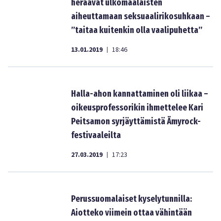
heräävät ulkomaalaisten
aiheuttamaan seksuaalirikosuhkaan –
”taitaa kuitenkin olla vaalipuhetta”
13.01.2019
18:46
|
Halla-ahon kannattaminen oli liikaa –
oikeusprofessorikin ihmettelee Kari
Peitsamon syrjäyttämistä Ämyrock-
festivaaleilta
27.03.2019
17:23
|
Perussuomalaiset kyselytunnilla:
Aiotteko viimein ottaa vähintään