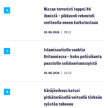
Nizzan terroristi tappoi 86
6
.
ihmistä – pikkuveli rehenteli
veriteolla ennen karkotustaan
03.08.2026
09:21
|
Islamisaatiolle vauhtia
7
.
Britanniassa – koko poliisikunta
paastolle solidaarisuussyistä
03.08.2026
10:33
|
Käräjäoikeus katsoi
8
.
pitkäteräisellä veitsellä törkeän
ryöstön tehneen