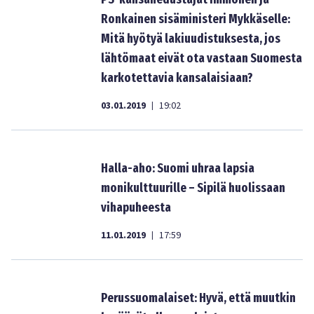
Ronkainen sisäministeri Mykkäselle:
Mitä hyötyä lakiuudistuksesta, jos
lähtömaat eivät ota vastaan Suomesta
karkotettavia kansalaisiaan?
03.01.2019
19:02
|
Halla-aho: Suomi uhraa lapsia
monikulttuurille – Sipilä huolissaan
vihapuheesta
11.01.2019
17:59
|
Perussuomalaiset: Hyvä, että muutkin