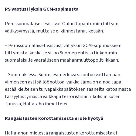
PS vastusti yksin GCM-sopimusta
Perussuomalaiset esittivät Oulun tapahtumiin liittyen
välikysymystä, mutta se ei kiinnostanut ketään.
– Perussuomalaiset vastustivat yksin GCM-sopimukseen
liittymistä, koska se sitoo Suomen entistä tiukemmin
suomalaisille vaaralliseen maahanmuuttopolitiikkaan.
– Sopimuksessa Suomi esimerkiksi sitoutuu välttämään
viimeiseen asti säilöönottoa, vaikka tämä on ainoa tapa
estää kielteisen turvapaikkapäätöksen saaneita katoamasta
tai syyllistymästä vaikkapa terroristisiin rikoksiin kuten
Turussa, Halla-aho ihmettelee.
Rangaistusten korottamisesta ei ole hyötyä
Halla-ahon mielestä rangaistusten korottamisesta ei