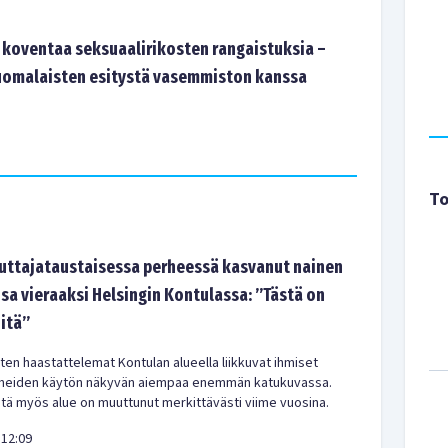
a koventaa seksuaalirikosten rangaistuksia –
uomalaisten esitystä vasemmiston kanssa
To
tajataustaisessa perheessä kasvanut nainen
sa vieraaksi Helsingin Kontulassa: ”Tästä on
-itä”
en haastattelemat Kontulan alueella liikkuvat ihmiset
meiden käytön näkyvän aiempaa enemmän katukuvassa.
ä myös alue on muuttunut merkittävästi viime vuosina.
12:09