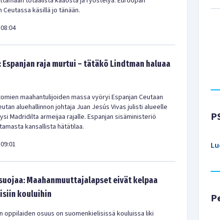
ittämään totaalista kaaosta ja ryöstelyä. Euroopan
 Ceutassa käsillä jo tänään.
08:04
: Espanjan raja murtui – tätäkö Lindtman haluaa
ttomien maahantulijoiden massa vyöryi Espanjan Ceutaan
tan aluehallinnon johtaja Juan Jesús Vivas julisti alueelle
P
yysi Madridilta armeijaa rajalle. Espanjan sisäministeriö
istamasta kansallista hätätilaa.
09:01
Lu
 suojaa: Maahanmuuttajalapset eivät kelpaa
isiin kouluihin
P
en oppilaiden osuus on suomenkielisissä kouluissa liki