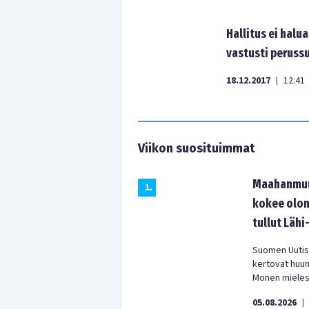
Hallitus ei halu
vastusti peruss
18.12.2017
12:41
|
Viikon suosituimmat
Maahanmuut
1
.
kokee olon
tullut Lähi
Suomen Uutist
kertovat huu
Monen mielest
05.08.2026
|