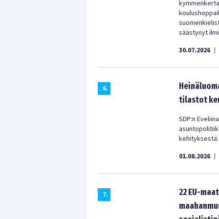
kymmenkertain
koulushoppail
suomenkielist
säästynyt ilm
30.07.2026
|
Heinäluoma
6
.
tilastot ke
SDP:n Eveliina
asuntopolitii
kehityksestä.
01.08.2026
|
22 EU-maat
7
.
maahanmuut