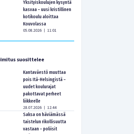
Yksityiskoulujen kysyntä
kasvaa – uusi kristillinen
kotikoulu aloittaa
Kouvolassa
05.08.2026
11:01
|
imitus suosittelee
Kantaväestö muuttaa
pois Itä-Helsingistä –
uudet koulurajat
pakottavat perheet
liikkeelle
28.07.2026
12:44
|
Saksa on häviämässä
taistelun rikollisuutta
vastaan – poliisit