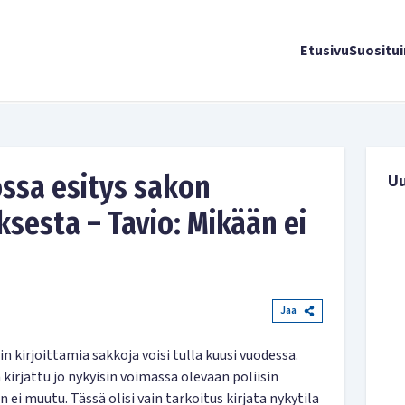
Etusivu
Suositu
ossa esitys sakon
U
sesta – Tavio: Mikään ei
Jaa
sin kirjoittamia sakkoja voisi tulla kuusi vuodessa.
irjattu jo nykyisin voimassa olevaan poliisin
ei muutu. Tässä olisi vain tarkoitus kirjata nykytila