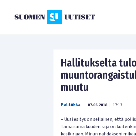
Hallitukselta tul
muuntorangaistuk
muutu
Politiikka
07.06.2018
17:17
|
– Uusi esitys on sellainen, että polii
Tämä sama kuuden raja on kuitenkin k
käsikirjaan. Minun nähdäkseni mikään 