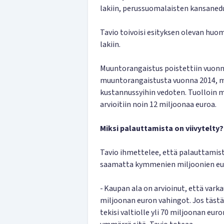
lakiin, perussuomalaisten kansaned
Tavio toivoisi esityksen olevan huo
lakiin.
Muuntorangaistus poistettiin vuonna
muuntorangaistusta vuonna 2014, mu
kustannussyihin vedoten. Tuolloin
arvioitiin noin 12 miljoonaa euroa.
Miksi palauttamista on viivytelty?
Tavio ihmettelee, että palauttamista 
saamatta kymmenien miljoonien eur
- Kaupan ala on arvioinut, että vark
miljoonan euron vahingot. Jos tästä
tekisi valtiolle yli 70 miljoonan eur