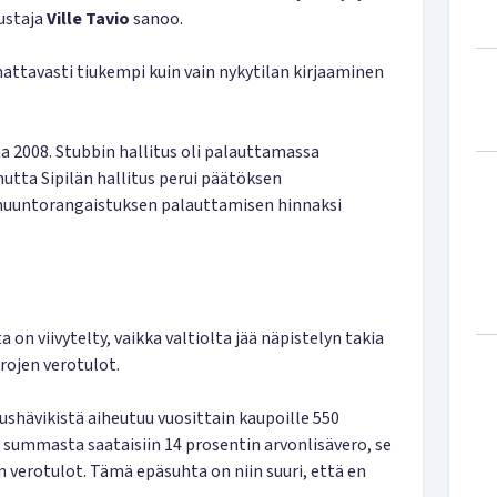
ustaja
Ville Tavio
sanoo.
mattavasti tiukempi kuin vain nykytilan kirjaaminen
 2008. Stubbin hallitus oli palauttamassa
tta Sipilän hallitus perui päätöksen
 muuntorangaistuksen palauttamisen hinnaksi
on viivytelty, vaikka valtiolta jää näpistelyn takia
ojen verotulot.
aushävikistä aiheutuu vuosittain kaupoille 550
 summasta saataisiin 14 prosentin arvonlisävero, se
on verotulot. Tämä epäsuhta on niin suuri, että en