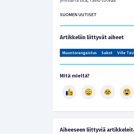
ymmärrä sitä, Tavio toteaa.
SUOMEN UUTISET
Artikkeliin liittyvät aiheet
Muuntorangaistus
Sakot
Ville Tav
Mitä mieltä?
Aiheeseen liittyviä artikkeleit