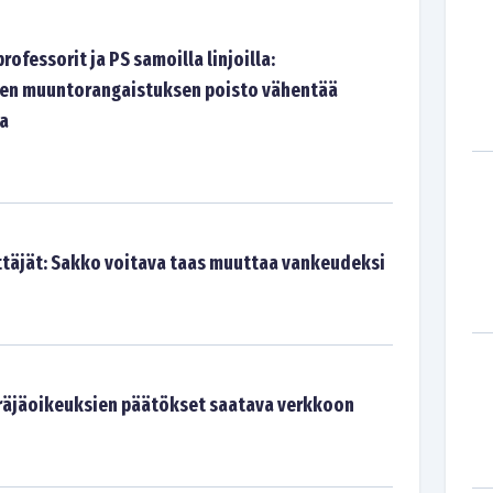
ofessorit ja PS samoilla linjoilla:
en muuntorangaistuksen poisto vähentää
ta
ittäjät: Sakko voitava taas muuttaa vankeudeksi
räjäoikeuksien päätökset saatava verkkoon