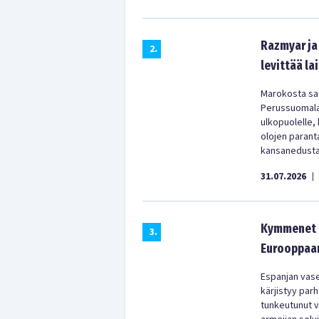
Razmyar ja 
2
.
levittää la
Marokosta saa
Perussuomala
ulkopuolelle,
olojen parant
kansanedustaj
31.07.2026
|
Kymmenet t
3
.
Eurooppaan
Espanjan vas
kärjistyy parh
tunkeutunut vä