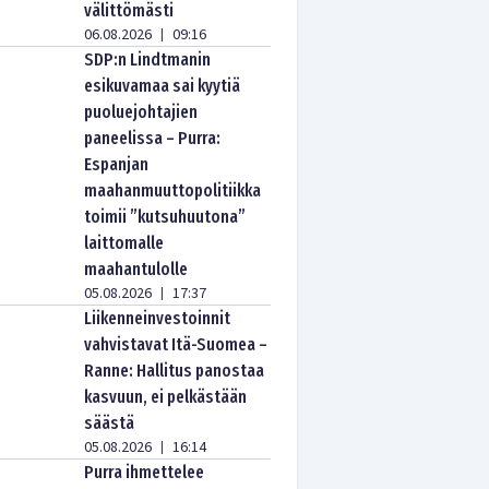
välittömästi
06.08.2026
09:16
|
SDP:n Lindtmanin
esikuvamaa sai kyytiä
puoluejohtajien
paneelissa – Purra:
Espanjan
maahanmuuttopolitiikka
toimii ”kutsuhuutona”
laittomalle
maahantulolle
05.08.2026
17:37
|
Liikenneinvestoinnit
vahvistavat Itä-Suomea –
Ranne: Hallitus panostaa
kasvuun, ei pelkästään
säästä
05.08.2026
16:14
|
Purra ihmettelee