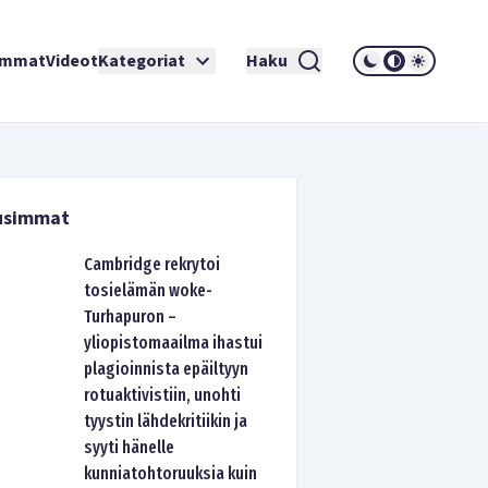
immat
Videot
Kategoriat
Haku
usimmat
Cambridge rekrytoi
tosielämän woke-
Turhapuron –
yliopistomaailma ihastui
plagioinnista epäiltyyn
rotuaktivistiin, unohti
tyystin lähdekritiikin ja
syyti hänelle
kunniatohtoruuksia kuin