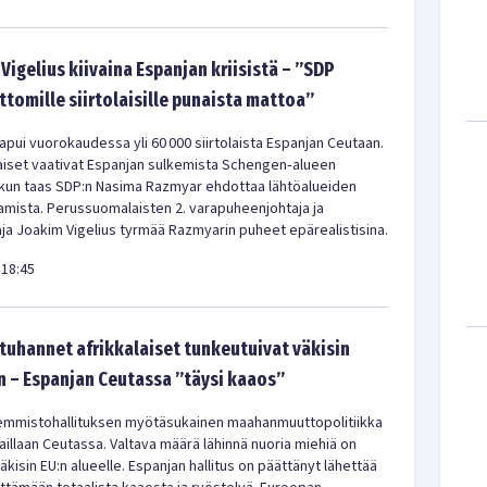
Vigelius kiivaina Espanjan kriisistä – ”SDP
ittomille siirtolaisille punaista mattoa”
pui vuorokaudessa yli 60 000 siirtolaista Espanjan Ceutaan.
iset vaativat Espanjan sulkemista Schengen‑alueen
 kun taas SDP:n Nasima Razmyar ehdottaa lähtöalueiden
amista. Perussuomalaisten 2. varapuheenjohtaja ja
a Joakim Vigelius tyrmää Razmyarin puheet epärealistisina.
18:45
uhannet afrikkalaiset tunkeutuivat väkisin
 – Espanjan Ceutassa ”täysi kaaos”
emmistohallituksen myötäsukainen maahanmuuttopolitiikka
aillaan Ceutassa. Valtava määrä lähinnä nuoria miehiä on
kisin EU:n alueelle. Espanjan hallitus on päättänyt lähettää