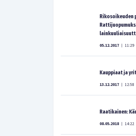
Rikosoikeuden pr
Rattijuopumuks
lainkuuliaisuut
05.12.2017
11:29
|
Kauppiaat ja yr
13.12.2017
12:58
|
Raatikainen: Kä
08.05.2018
14:22
|