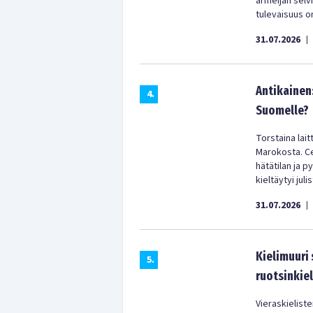
armeijan selv
tulevaisuus on
31.07.2026
|
Antikainen
4
.
Suomelle?
Torstaina lai
Marokosta. Ceu
hätätilan ja p
kieltäytyi jul
31.07.2026
|
Kielimuuri
5
.
ruotsinkiel
Vieraskielist