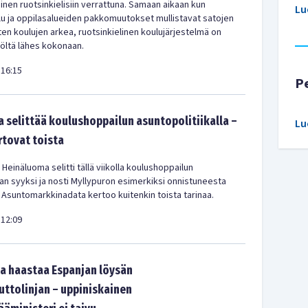
en ruotsinkielisiin verrattuna. Samaan aikaan kun
Lu
u ja oppilasalueiden pakkomuutokset mullistavat satojen
en koulujen arkea, ruotsinkielinen koulujärjestelmä on
iöltä lähes kokonaan.
16:15
P
 selittää koulushoppailun asuntopolitiikalla –
Lu
rtovat toista
 Heinäluoma selitti tällä viikolla koulushoppailun
kan syyksi ja nosti Myllypuron esimerkiksi onnistuneesta
 Asuntomarkkinadata kertoo kuitenkin toista tarinaa.
12:09
a haastaa Espanjan löysän
tolinjan – uppiniskainen