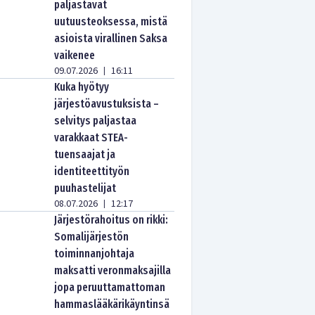
paljastavat
uutuusteoksessa, mistä
asioista virallinen Saksa
vaikenee
09.07.2026
16:11
|
Kuka hyötyy
järjestöavustuksista –
selvitys paljastaa
varakkaat STEA-
tuensaajat ja
identiteettityön
puuhastelijat
08.07.2026
12:17
|
Järjestörahoitus on rikki:
Somalijärjestön
toiminnanjohtaja
maksatti veronmaksajilla
jopa peruuttamattoman
hammaslääkärikäyntinsä