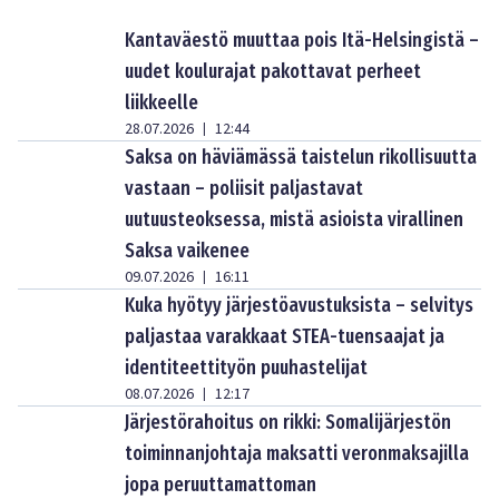
Kantaväestö muuttaa pois Itä-Helsingistä –
uudet koulurajat pakottavat perheet
liikkeelle
28.07.2026
12:44
|
Saksa on häviämässä taistelun rikollisuutta
vastaan – poliisit paljastavat
uutuusteoksessa, mistä asioista virallinen
Saksa vaikenee
09.07.2026
16:11
|
Kuka hyötyy järjestöavustuksista – selvitys
paljastaa varakkaat STEA-tuensaajat ja
identiteettityön puuhastelijat
08.07.2026
12:17
|
Järjestörahoitus on rikki: Somalijärjestön
toiminnanjohtaja maksatti veronmaksajilla
jopa peruuttamattoman