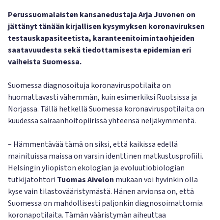
Perussuomalaisten kansanedustaja Arja Juvonen on
jättänyt tänään kirjallisen kysymyksen koronaviruksen
testauskapasiteetista, karanteenitoimintaohjeiden
saatavuudesta sekä tiedottamisesta epidemian eri
vaiheista Suomessa.
Suomessa diagnosoituja koronaviruspotilaita on
huomattavasti vähemmän, kuin esimerkiksi Ruotsissa ja
Norjassa. Tällä hetkellä Suomessa koronaviruspotilaita on
kuudessa sairaanhoitopiirissä yhteensä neljäkymmentä.
– Hämmentävää tämä on siksi, että kaikissa edellä
mainituissa maissa on varsin identtinen matkustusprofiili.
Helsingin yliopiston ekologian ja evoluutiobiologian
tutkijatohtori
Tuomas Aivelon
mukaan voi hyvinkin olla
kyse vain tilastovääristymästä. Hänen arvionsa on, että
Suomessa on mahdollisesti paljonkin diagnosoimattomia
koronapotilaita. Tämän vääristymän aiheuttaa