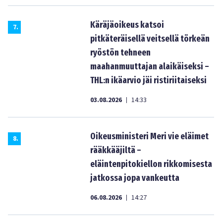
Käräjäoikeus katsoi
7
.
pitkäteräisellä veitsellä törkeän
ryöstön tehneen
maahanmuuttajan alaikäiseksi –
THL:n ikäarvio jäi ristiriitaiseksi
03.08.2026
14:33
|
Oikeusministeri Meri vie eläimet
8
.
rääkkääjiltä –
eläintenpitokiellon rikkomisesta
jatkossa jopa vankeutta
06.08.2026
14:27
|