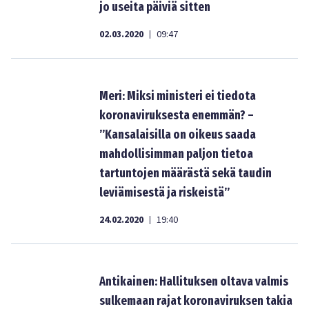
jo useita päiviä sitten
02.03.2020
09:47
|
Meri: Miksi ministeri ei tiedota
koronaviruksesta enemmän? –
”Kansalaisilla on oikeus saada
mahdollisimman paljon tietoa
tartuntojen määrästä sekä taudin
leviämisestä ja riskeistä”
24.02.2020
19:40
|
Antikainen: Hallituksen oltava valmis
sulkemaan rajat koronaviruksen takia