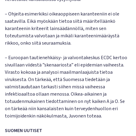
– Ohjeita esimerkiksi oikeaoppiseen karanteeniin ei ole
saatavilla. Eikä myöskään tietoa siitä määritelläänkö
karanteenin kriteerit lainsäädännöllä, miten sen
toteutumista valvotaan ja mikäli karanteenimääräystä
rikkoo, onko siitä seuraamuksia.
– Euroopan tautienehkäisy- ja valvontakeskus ECDC kertoo
sivuillaan viidestä ”skenaariosta” eli epidemian vaiheesta.
Virasto kokoaa ja analysoi maailmanlaajuista tietoa
viruksesta. On tärkeää, että Suomessa tiedetään ja
valmistaudutaan tarkasti siihen missä vaiheessa
infektioaaltoa ollaan menossa. Oikea-aikainen ja
totuudenmukainen tiedottaminen on nyt kaiken A ja O. Se
on tärkeää niin kansalaisten kuin terveydenhuollon eri
toimijoidenkin näkökulmasta, Juvonen toteaa.
SUOMEN UUTISET