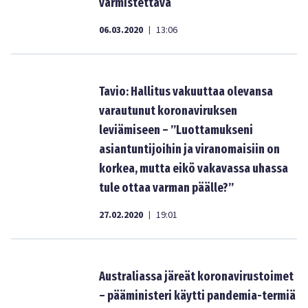
varmistettava
06.03.2020
13:06
|
Tavio: Hallitus vakuuttaa olevansa
varautunut koronaviruksen
leviämiseen – ”Luottamukseni
asiantuntijoihin ja viranomaisiin on
korkea, mutta eikö vakavassa uhassa
tule ottaa varman päälle?”
27.02.2020
19:01
|
Australiassa järeät koronavirustoimet
– pääministeri käytti pandemia-termiä