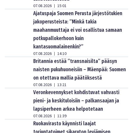
07.08.2026
15:01
|
Ajatuspaja Suomen Perusta järjestötukien
jakoperusteista: ”Minkä takia
maahanmuuttaja ei voi osallistua samaan
potkupallokerhoon kuin
kantasuomalainenkin?”
07.08.2026
14:10
|
Britannia estää ”transnaisilta” pääsyn
naisten pukuhuoneisiin – Mäenpää: Suomen
on otettava mallia päätöksestä
07.08.2026
13:21
|
Veronkevennykset kohdistuvat vahvasti
pieni- ja keskituloisiin – palkansaajan ja
lapsiperheen arkea helpotetaan
07.08.2026
11:39
|
Ruokavirasto käynnisti laajat
torjuntatoimet sikaruton leviämisen