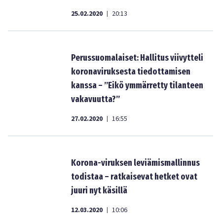
25.02.2020
20:13
|
Perussuomalaiset: Hallitus viivytteli
koronaviruksesta tiedottamisen
kanssa – ”Eikö ymmärretty tilanteen
vakavuutta?”
27.02.2020
16:55
|
Korona-viruksen leviämismallinnus
todistaa – ratkaisevat hetket ovat
juuri nyt käsillä
12.03.2020
10:06
|