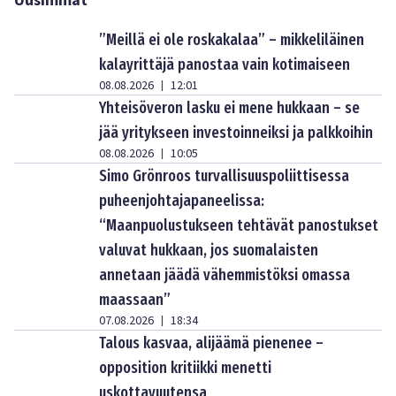
Uusimmat
”Meillä ei ole roskakalaa” – mikkeliläinen
kalayrittäjä panostaa vain kotimaiseen
08.08.2026
12:01
|
Yhteisöveron lasku ei mene hukkaan – se
jää yritykseen investoinneiksi ja palkkoihin
08.08.2026
10:05
|
Simo Grönroos turvallisuuspoliittisessa
puheenjohtajapaneelissa:
“Maanpuolustukseen tehtävät panostukset
valuvat hukkaan, jos suomalaisten
annetaan jäädä vähemmistöksi omassa
maassaan”
07.08.2026
18:34
|
Talous kasvaa, alijäämä pienenee –
opposition kritiikki menetti
uskottavuutensa