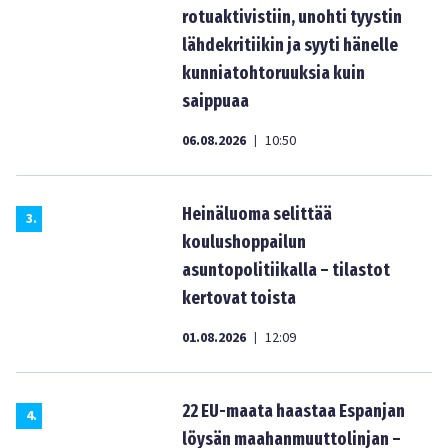
rotuaktivistiin, unohti tyystin
lähdekritiikin ja syyti hänelle
kunniatohtoruuksia kuin
saippuaa
06.08.2026
10:50
|
Heinäluoma selittää
3
.
koulushoppailun
asuntopolitiikalla – tilastot
kertovat toista
01.08.2026
12:09
|
22 EU-maata haastaa Espanjan
4
.
löysän maahanmuuttolinjan –