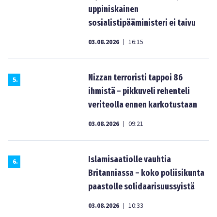
uppiniskainen
sosialistipääministeri ei taivu
03.08.2026
16:15
|
Nizzan terroristi tappoi 86
5
.
ihmistä – pikkuveli rehenteli
veriteolla ennen karkotustaan
03.08.2026
09:21
|
Islamisaatiolle vauhtia
6
.
Britanniassa – koko poliisikunta
paastolle solidaarisuussyistä
03.08.2026
10:33
|