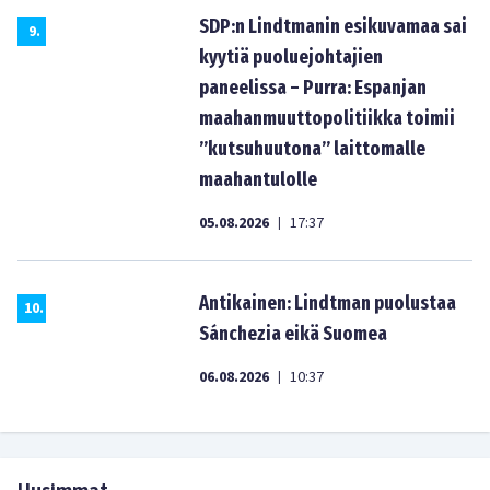
SDP:n Lindtmanin esikuvamaa sai
9
.
kyytiä puoluejohtajien
paneelissa – Purra: Espanjan
maahanmuuttopolitiikka toimii
”kutsuhuutona” laittomalle
maahantulolle
05.08.2026
17:37
|
Antikainen: Lindtman puolustaa
10
.
Sánchezia eikä Suomea
06.08.2026
10:37
|