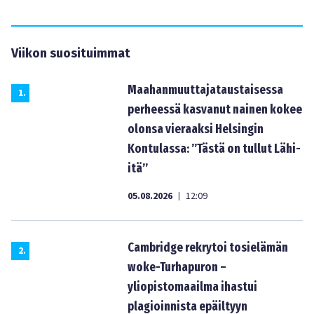
Viikon suosituimmat
Maahanmuuttajataustaisessa
1
.
perheessä kasvanut nainen kokee
olonsa vieraaksi Helsingin
Kontulassa: ”Tästä on tullut Lähi-
itä”
05.08.2026
12:09
|
Cambridge rekrytoi tosielämän
2
.
woke-Turhapuron –
yliopistomaailma ihastui
plagioinnista epäiltyyn