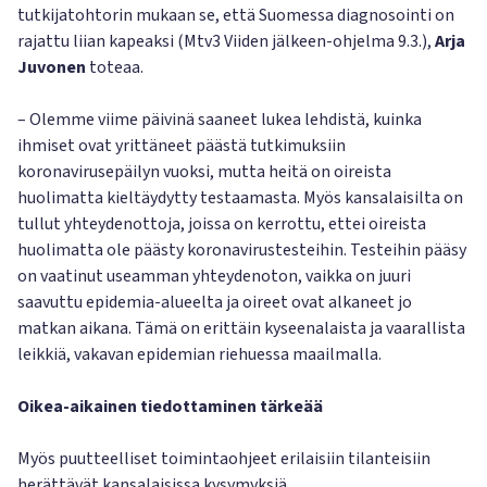
tutkijatohtorin mukaan se, että Suomessa diagnosointi on
rajattu liian kapeaksi (Mtv3 Viiden jälkeen-ohjelma 9.3.),
Arja
Juvonen
toteaa.
– Olemme viime päivinä saaneet lukea lehdistä, kuinka
ihmiset ovat yrittäneet päästä tutkimuksiin
koronavirusepäilyn vuoksi, mutta heitä on oireista
huolimatta kieltäydytty testaamasta. Myös kansalaisilta on
tullut yhteydenottoja, joissa on kerrottu, ettei oireista
huolimatta ole päästy koronavirustesteihin. Testeihin pääsy
on vaatinut useamman yhteydenoton, vaikka on juuri
saavuttu epidemia-alueelta ja oireet ovat alkaneet jo
matkan aikana. Tämä on erittäin kyseenalaista ja vaarallista
leikkiä, vakavan epidemian riehuessa maailmalla.
Oikea-aikainen tiedottaminen tärkeää
Myös puutteelliset toimintaohjeet erilaisiin tilanteisiin
herättävät kansalaisissa kysymyksiä.