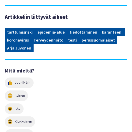
Artikkeliin liittyvät aiheet
tarttumisriski
epidemia-alue
tiedottaminen
karanteeni
koronavirus
Terveydenhoito
testi
perussuomalaiset
Arja Juvonen
Mitä mieltä?
Juuri Näin
Iloinen
Itku
Kiukkuinen