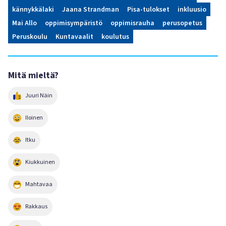
kännykkälaki
Jaana Strandman
Pisa-tulokset
inkluusio
Mai Allo
oppimisympäristö
oppimisrauha
perusopetus
Peruskoulu
Kuntavaalit
koulutus
Mitä mieltä?
Juuri Näin
Iloinen
Itku
Kiukkuinen
Mahtavaa
Rakkaus