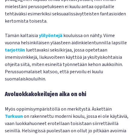
mielestäni perusopetukseen ei kuulu antaa oppilaille
tehtäväksi esimerkiksi seksuaalissävytteisten fantasioiden
kertomista toisesta.
Tämän kaltaisia
ylilyöntejä
kouluissa on nähty. Viime
vuonna helsinkiläisen yläasteen äidinkielentunnilla lapsille
tarjottiin
luettavaksi seksikirjaa, jossa opetetaan
imemisvinkkejä, liukuvoiteen käyttöä ja yksityiskohtaisia
ohjeita siitä, miten esineitä työnnetään kehon aukkoihin.
Perussuomalaiset katsoo, että pervoilu ei kuulu
suomalaiskouluihin.
Avoluokkakokeilujen aika on ohi
Myös oppimisympäristöllä on merkitystä. Äskettäin
Turkuun
on rakennettu moderni koulu, jossa ei ole käytäviä,
vaan luokkahuoneet erotellaan toisistaan siirrettävillä
seinillä. Helsingissä puolestaan on ollut jo pitkään avoimia