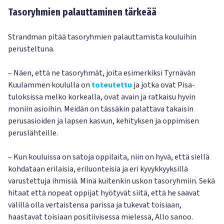
Tasoryhmien palauttaminen tärkeää
Strandman pitää tasoryhmien palauttamista kouluihin
perusteltuna.
– Näen, että ne tasoryhmät, joita esimerkiksi Tyrnävän
Kuulammen koululla on
toteutettu
ja jotka ovat Pisa-
tuloksissa melko korkealla, ovat avain ja ratkaisu hyvin
moniin asioihin. Meidän on tässäkin palattava takaisin
perusasioiden ja lapsen kasvun, kehityksen ja oppimisen
peruslähteille.
– Kun kouluissa on satoja oppilaita, niin on hyvä, että siellä
kohdataan erilaisia, eriluonteisia ja eri kyvykkyyksillä
varustettuja ihmisiä. Minä kuitenkin uskon tasoryhmiin. Sekä
hitaat että nopeat oppijat hyötyvät siitä, että he saavat
välillä olla vertaistensa parissa ja tukevat toisiaan,
haastavat toisiaan positiivisessa mielessä, Allo sanoo.