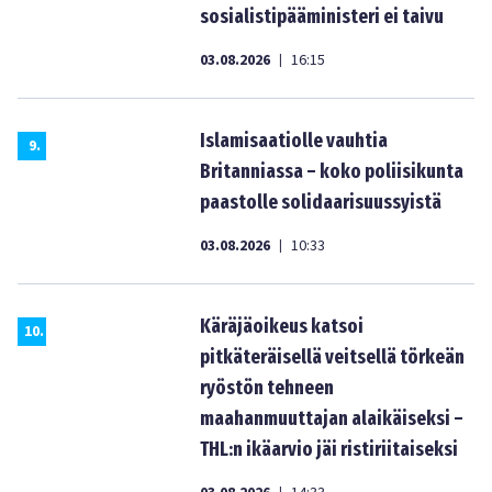
sosialistipääministeri ei taivu
03.08.2026
16:15
|
Islamisaatiolle vauhtia
9
.
Britanniassa – koko poliisikunta
paastolle solidaarisuussyistä
03.08.2026
10:33
|
Käräjäoikeus katsoi
10
.
pitkäteräisellä veitsellä törkeän
ryöstön tehneen
maahanmuuttajan alaikäiseksi –
THL:n ikäarvio jäi ristiriitaiseksi