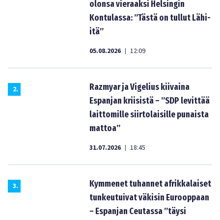
olonsa vieraaksi Helsingin
Kontulassa: ”Tästä on tullut Lähi-
itä”
05.08.2026
12:09
|
Razmyar ja Vigelius kiivaina
2
.
Espanjan kriisistä – ”SDP levittää
laittomille siirtolaisille punaista
mattoa”
31.07.2026
18:45
|
Kymmenet tuhannet afrikkalaiset
3
.
tunkeutuivat väkisin Eurooppaan
– Espanjan Ceutassa ”täysi