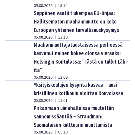
05.08.2026
15:14
|
Seppänen vaatii tiukempaa EU-linjaa:
Hallitsematon maahanmuutto on koko
Euroopan yhteinen turvallisuuskysymys
05.08.2026
13:19
|
Maahanmuuttajataustaisessa perheessä
kasvanut nainen kokee olonsa vieraaksi
Helsingin Kontulassa: ”Tästä on tullut Lähi-
itä”
05.08.2026
12:09
|
Yksityiskoulujen kysyntä kasvaa – uusi
kristillinen kotikoulu aloittaa Kouvolassa
05.08.2026
11:01
|
Pirkanmaan uimahalleissa muutettiin
saunomissääntöä – Strandman:
Suomalaisen kulttuurin muuttamista
05.08.2026
09:19
|