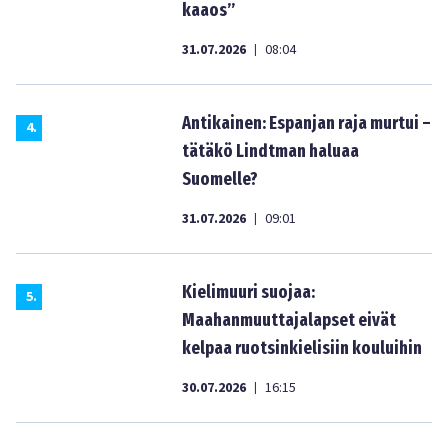
kaaos”
31.07.2026
08:04
|
Antikainen: Espanjan raja murtui –
4
.
tätäkö Lindtman haluaa
Suomelle?
31.07.2026
09:01
|
Kielimuuri suojaa:
5
.
Maahanmuuttajalapset eivät
kelpaa ruotsinkielisiin kouluihin
30.07.2026
16:15
|