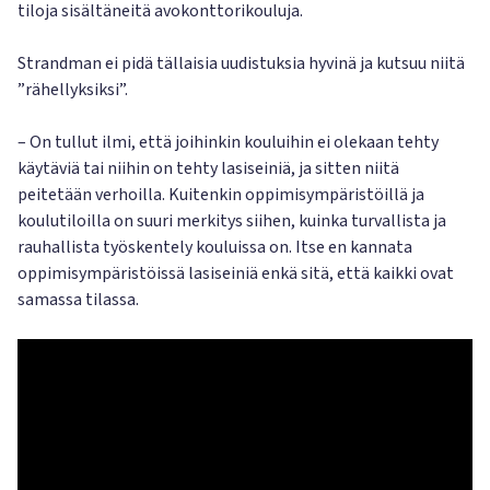
tiloja sisältäneitä avokonttorikouluja.
Strandman ei pidä tällaisia uudistuksia hyvinä ja kutsuu niitä
”rähellyksiksi”.
– On tullut ilmi, että joihinkin kouluihin ei olekaan tehty
käytäviä tai niihin on tehty lasiseiniä, ja sitten niitä
peitetään verhoilla. Kuitenkin oppimisympäristöillä ja
koulutiloilla on suuri merkitys siihen, kuinka turvallista ja
rauhallista työskentely kouluissa on. Itse en kannata
oppimisympäristöissä lasiseiniä enkä sitä, että kaikki ovat
samassa tilassa.