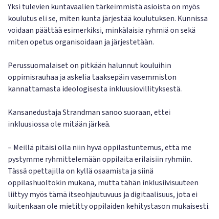
Yksi tulevien kuntavaalien tärkeimmistä asioista on myös
koulutus eli se, miten kunta järjestää koulutuksen. Kunnissa
voidaan päättää esimerkiksi, minkälaisia ryhmiä on sekä
miten opetus organisoidaan ja järjestetään.
Perussuomalaiset on pitkään halunnut kouluihin
oppimisrauhaa ja askelia taaksepäin vasemmiston
kannattamasta ideologisesta inkluusiovillityksestä.
Kansanedustaja Strandman sanoo suoraan, ettei
inkluusiossa ole mitään järkeä.
– Meillä pitäisi olla niin hyvä oppilastuntemus, että me
pystymme ryhmittelemään oppilaita erilaisiin ryhmiin.
Tässä opettajilla on kyllä osaamista ja siinä
oppilashuoltokin mukana, mutta tähän inklusiivisuuteen
liittyy myös tämä itseohjautuvuus ja digitaalisuus, jota ei
kuitenkaan ole mietitty oppilaiden kehitystason mukaisesti.