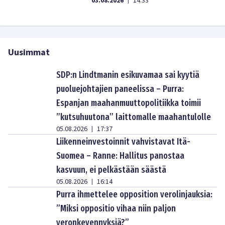
03.08.2026
14:33
|
Uusimmat
SDP:n Lindtmanin esikuvamaa sai kyytiä
puoluejohtajien paneelissa – Purra:
Espanjan maahanmuuttopolitiikka toimii
”kutsuhuutona” laittomalle maahantulolle
05.08.2026
17:37
|
Liikenneinvestoinnit vahvistavat Itä-
Suomea – Ranne: Hallitus panostaa
kasvuun, ei pelkästään säästä
05.08.2026
16:14
|
Purra ihmettelee opposition verolinjauksia:
”Miksi oppositio vihaa niin paljon
veronkevennyksiä?”