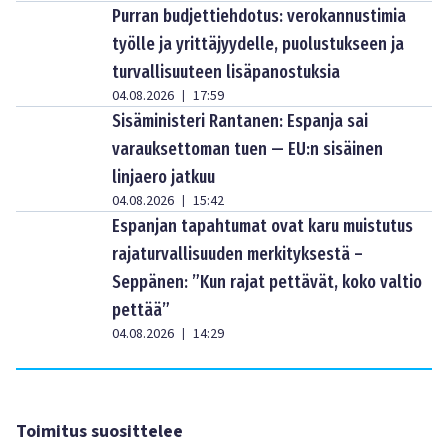
Purran budjettiehdotus: verokannustimia
työlle ja yrittäjyydelle, puolustukseen ja
turvallisuuteen lisäpanostuksia
04.08.2026
17:59
|
Sisäministeri Rantanen: Espanja sai
varauksettoman tuen — EU:n sisäinen
linjaero jatkuu
04.08.2026
15:42
|
Espanjan tapahtumat ovat karu muistutus
rajaturvallisuuden merkityksestä –
Seppänen: ”Kun rajat pettävät, koko valtio
pettää”
04.08.2026
14:29
|
Toimitus suosittelee