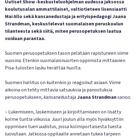
Uutiset Show -keskusteluohjelman uudessa jaksossa
koulutusalan ammattilaiset, valtiotieteen lisensiaatti
Mai Allo sekä kansanedustaja ja erityispedagogi Jaana
Strandman, keskustelevat suomalaisen peruskoulun
tilanteesta sekä siitä, miten perusopetuksen laatua
voidaan parantaa.
Suomen perusopetuksen tason pelätään rapistuneen viime
vuosina. Etenkin suomalaisnuorten oppimista mittaavien
Pisa-tulosten lasku herättää huolta.
Suomen hallitus on kuitenkin jo reagoinut asiaan. Viime
aikoina on tehty mittavia satsauksia ja panostuksia
perusopetukseen, kansanedustaja
Jaana Strandman
sanoo.
– Lukemiseen, laskemiseen ja kirjoittamiseen on lisätty
kolme tuntia viikossa. Juuri joulun alla myös hyväksyttiin
oppimisen tuen uudistus, jossa kolmiportaisesta tuesta
luovutaan. Jatkossa oppilaalle annetaan tukea tarpeen