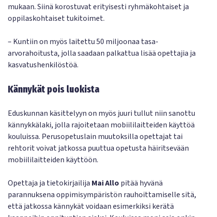
mukaan. Siinä korostuvat erityisesti ryhmäkohtaiset ja
oppilaskohtaiset tukitoimet.
– Kuntiin on myös laitettu 50 miljoonaa tasa-
arvorahoitusta, jolla saadaan palkattua lisää opettajia ja
kasvatushenkilöstöä.
Kännykät pois luokista
Eduskunnan käsittelyyn on myös juuri tullut niin sanottu
kännykkälaki, jolla rajoitetaan mobiililaitteiden käyttöä
kouluissa. Perusopetuslain muutoksilla opettajat tai
rehtorit voivat jatkossa puuttua opetusta häiritsevään
mobiililaitteiden käyttöön.
Opettaja ja tietokirjailija
Mai Allo
pitää hyvänä
parannuksena oppimisympäristön rauhoittamiselle sitä,
että jatkossa kännykät voidaan esimerkiksi kerätä