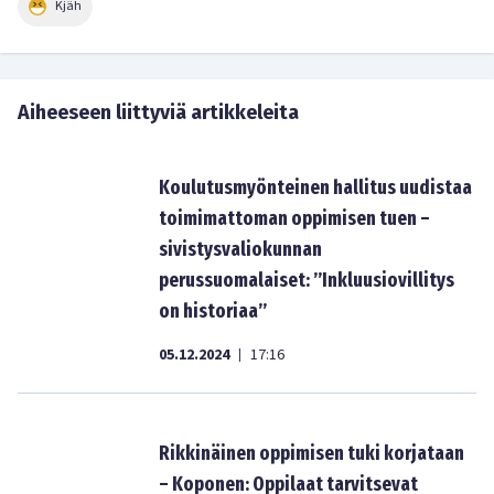
Kjäh
Aiheeseen liittyviä artikkeleita
Koulutusmyönteinen hallitus uudistaa
toimimattoman oppimisen tuen –
sivistysvaliokunnan
perussuomalaiset: ”Inkluusiovillitys
on historiaa”
05.12.2024
17:16
|
Rikkinäinen oppimisen tuki korjataan
– Koponen: Oppilaat tarvitsevat