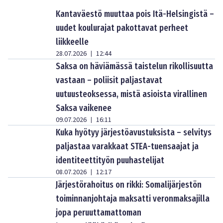
Kantaväestö muuttaa pois Itä-Helsingistä –
uudet koulurajat pakottavat perheet
liikkeelle
28.07.2026
12:44
|
Saksa on häviämässä taistelun rikollisuutta
vastaan – poliisit paljastavat
uutuusteoksessa, mistä asioista virallinen
Saksa vaikenee
09.07.2026
16:11
|
Kuka hyötyy järjestöavustuksista – selvitys
paljastaa varakkaat STEA-tuensaajat ja
identiteettityön puuhastelijat
08.07.2026
12:17
|
Järjestörahoitus on rikki: Somalijärjestön
toiminnanjohtaja maksatti veronmaksajilla
jopa peruuttamattoman