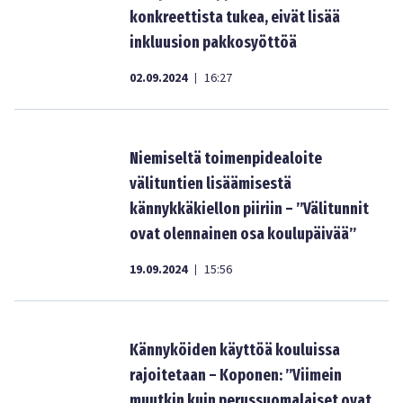
konkreettista tukea, eivät lisää
inkluusion pakkosyöttöä
02.09.2024
16:27
|
Niemiseltä toimenpidealoite
välituntien lisäämisestä
kännykkäkiellon piiriin – ”Välitunnit
ovat olennainen osa koulupäivää”
19.09.2024
15:56
|
Kännyköiden käyttöä kouluissa
rajoitetaan – Koponen: ”Viimein
muutkin kuin perussuomalaiset ovat