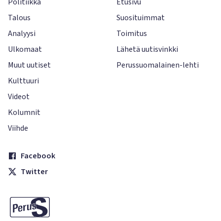
Politiikka
Etusivu
Talous
Suosituimmat
Analyysi
Toimitus
Ulkomaat
Lähetä uutisvinkki
Muut uutiset
Perussuomalainen-lehti
Kulttuuri
Videot
Kolumnit
Viihde
Facebook
Twitter