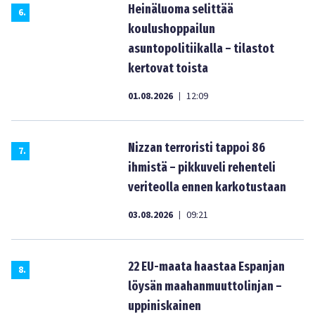
Heinäluoma selittää
6
.
koulushoppailun
asuntopolitiikalla – tilastot
kertovat toista
01.08.2026
12:09
|
Nizzan terroristi tappoi 86
7
.
ihmistä – pikkuveli rehenteli
veriteolla ennen karkotustaan
03.08.2026
09:21
|
22 EU-maata haastaa Espanjan
8
.
löysän maahanmuuttolinjan –
uppiniskainen