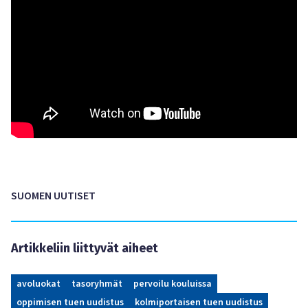
SUOMEN UUTISET
Artikkeliin liittyvät aiheet
avoluokat
tasoryhmät
pervoilu kouluissa
oppimisen tuen uudistus
kolmiportaisen tuen uudistus