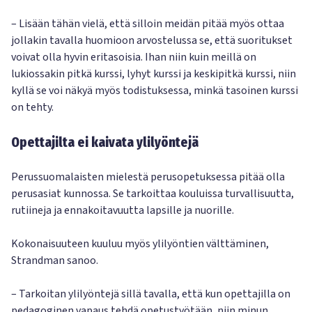
– Lisään tähän vielä, että silloin meidän pitää myös ottaa
jollakin tavalla huomioon arvostelussa se, että suoritukset
voivat olla hyvin eritasoisia. Ihan niin kuin meillä on
lukiossakin pitkä kurssi, lyhyt kurssi ja keskipitkä kurssi, niin
kyllä se voi näkyä myös todistuksessa, minkä tasoinen kurssi
on tehty.
Opettajilta ei kaivata ylilyöntejä
Perussuomalaisten mielestä perusopetuksessa pitää olla
perusasiat kunnossa. Se tarkoittaa kouluissa turvallisuutta,
rutiineja ja ennakoitavuutta lapsille ja nuorille.
Kokonaisuuteen kuuluu myös ylilyöntien välttäminen,
Strandman sanoo.
– Tarkoitan ylilyöntejä sillä tavalla, että kun opettajilla on
pedagoginen vapaus tehdä opetustyötään, niin minun