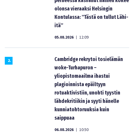
perheessä kasvanut nainen kokee
olonsa vieraaksi Helsingin
Kontulassa: ”Tästä on tullut Lähi-
itä”
05.08.2026
12:09
|
Cambridge rekrytoi tosielämän
2
.
woke-Turhapuron –
yliopistomaailma ihastui
plagioinnista epäiltyyn
rotuaktivistiin, unohti tyystin
lähdekritiikin ja syyti hänelle
kunniatohtoruuksia kuin
saippuaa
06.08.2026
10:50
|