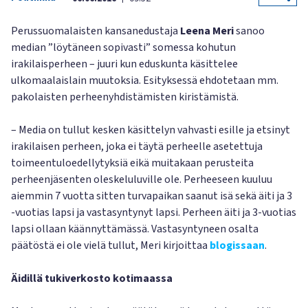
Perussuomalaisten kansanedustaja
Leena Meri
sanoo
median ”löytäneen sopivasti” somessa kohutun
irakilaisperheen – juuri kun eduskunta käsittelee
ulkomaalaislain muutoksia. Esityksessä ehdotetaan mm.
pakolaisten perheenyhdistämisten kiristämistä.
– Media on tullut kesken käsittelyn vahvasti esille ja etsinyt
irakilaisen perheen, joka ei täytä perheelle asetettuja
toimeentuloedellytyksiä eikä muitakaan perusteita
perheenjäsenten oleskeluluville ole. Perheeseen kuuluu
aiemmin 7 vuotta sitten turvapaikan saanut isä sekä äiti ja 3
-vuotias lapsi ja vastasyntynyt lapsi. Perheen äiti ja 3-vuotias
lapsi ollaan käännyttämässä. Vastasyntyneen osalta
päätöstä ei ole vielä tullut, Meri kirjoittaa
blogissaan
.
Äidillä tukiverkosto kotimaassa