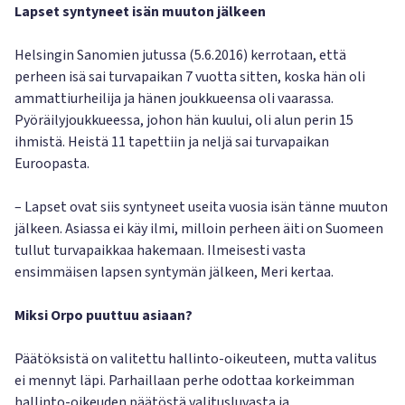
Lapset syntyneet isän muuton jälkeen
Helsingin Sanomien jutussa (5.6.2016) kerrotaan, että
perheen isä sai turvapaikan 7 vuotta sitten, koska hän oli
ammattiurheilija ja hänen joukkueensa oli vaarassa.
Pyöräilyjoukkueessa, johon hän kuului, oli alun perin 15
ihmistä. Heistä 11 tapettiin ja neljä sai turvapaikan
Euroopasta.
– Lapset ovat siis syntyneet useita vuosia isän tänne muuton
jälkeen. Asiassa ei käy ilmi, milloin perheen äiti on Suomeen
tullut turvapaikkaa hakemaan. Ilmeisesti vasta
ensimmäisen lapsen syntymän jälkeen, Meri kertaa.
Miksi Orpo puuttuu asiaan?
Päätöksistä on valitettu hallinto-oikeuteen, mutta valitus
ei mennyt läpi. Parhaillaan perhe odottaa korkeimman
hallinto-oikeuden päätöstä valitusluvasta ja