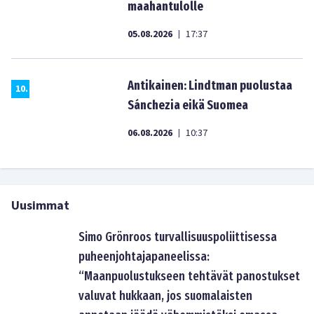
maahantulolle
05.08.2026
17:37
|
Antikainen: Lindtman puolustaa
10
.
Sánchezia eikä Suomea
06.08.2026
10:37
|
Uusimmat
Simo Grönroos turvallisuuspoliittisessa
puheenjohtajapaneelissa:
“Maanpuolustukseen tehtävät panostukset
valuvat hukkaan, jos suomalaisten