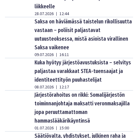
liikkeelle
28.07.2026
12:44
|
Saksa on häviämässä taistelun rikollisuutta
vastaan – poliisit paljastavat
uutuusteoksessa, mistä asioista virallinen
Saksa vaikenee
09.07.2026
16:11
|
Kuka hyötyy järjestöavustuksista – selvitys
paljastaa varakkaat STEA-tuensaajat ja
identiteettityön puuhastelijat
08.07.2026
12:17
|
Järjestörahoitus on rikki: Somalijärjestön
toiminnanjohtaja maksatti veronmaksajilla
jopa peruuttamattoman
hammaslääkärikäyntinsä
01.07.2026
15:00
|
Säätiövalta, yhdistykset, julkinen raha ja