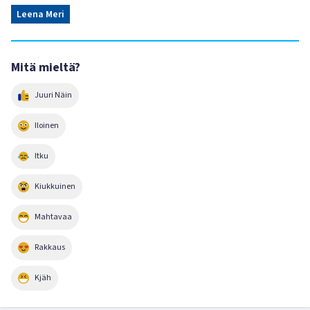
Leena Meri
Mitä mieltä?
Juuri Näin
Iloinen
Itku
Kiukkuinen
Mahtavaa
Rakkaus
Kjäh