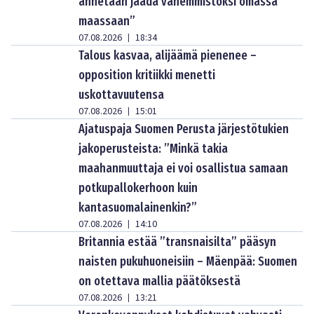
annetaan jäädä vähemmistöksi omassa
maassaan”
07.08.2026
18:34
|
Talous kasvaa, alijäämä pienenee –
opposition kritiikki menetti
uskottavuutensa
07.08.2026
15:01
|
Ajatuspaja Suomen Perusta järjestötukien
jakoperusteista: ”Minkä takia
maahanmuuttaja ei voi osallistua samaan
potkupallokerhoon kuin
kantasuomalainenkin?”
07.08.2026
14:10
|
Britannia estää ”transnaisilta” pääsyn
naisten pukuhuoneisiin – Mäenpää: Suomen
on otettava mallia päätöksestä
07.08.2026
13:21
|