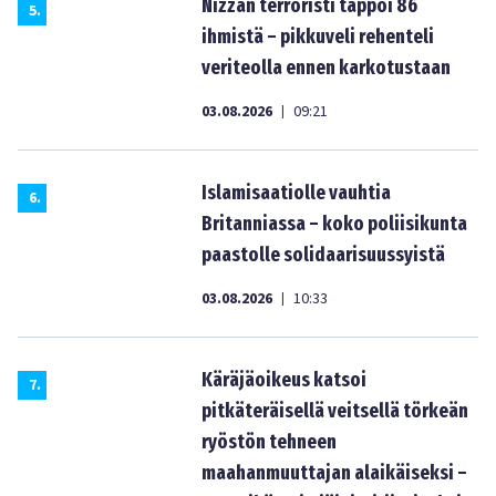
Nizzan terroristi tappoi 86
5
.
ihmistä – pikkuveli rehenteli
veriteolla ennen karkotustaan
03.08.2026
09:21
|
Islamisaatiolle vauhtia
6
.
Britanniassa – koko poliisikunta
paastolle solidaarisuussyistä
03.08.2026
10:33
|
Käräjäoikeus katsoi
7
.
pitkäteräisellä veitsellä törkeän
ryöstön tehneen
maahanmuuttajan alaikäiseksi –