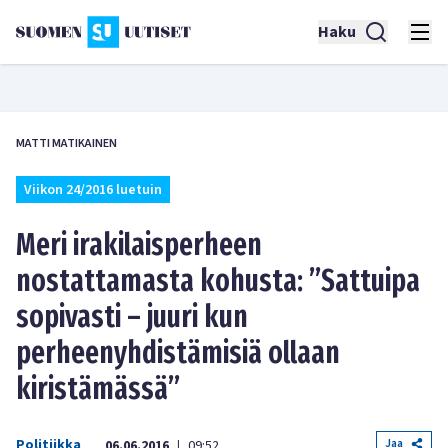
Haku
MATTI MATIKAINEN
Viikon 24/2016 luetuin
Meri irakilaisperheen
nostattamasta kohusta: ”Sattuipa
sopivasti – juuri kun
perheenyhdistämisiä ollaan
kiristämässä”
Politiikka
Jaa
06.06.2016
09:52
|