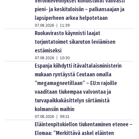
Veronkevennykset kohdistuvat vahvasti
pieni- ja keskituloisiin – palkansaajan ja
lapsiperheen arkea helpotetaan
07.08.2026
11:39
|
Ruokavirasto käynnisti laajat
torjuntatoimet sikaruton leviämisen
estämiseksi
07.08.2026
10:30
|
Espanja kiihdytti itävaltalaisministerin
mukaan ryntäystä Ceutaan omalla
”megamagneetillaan” – EU:n rajoille
vaaditaan tiukempaa valvontaa ja
turvapaikkakäsittelyn siirtämistä
kolmansiin maihin
07.08.2026
09:21
|
Eläintenpitokiellon tiukentaminen etenee –
Elomaa: ”Merkittävä askel eläinten