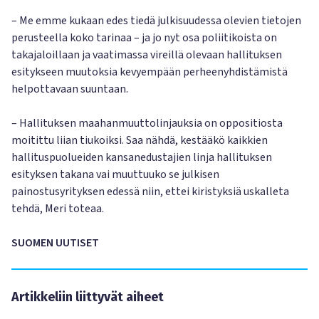
– Me emme kukaan edes tiedä julkisuudessa olevien tietojen
perusteella koko tarinaa – ja jo nyt osa poliitikoista on
takajaloillaan ja vaatimassa vireillä olevaan hallituksen
esitykseen muutoksia kevyempään perheenyhdistämistä
helpottavaan suuntaan.
– Hallituksen maahanmuuttolinjauksia on oppositiosta
moitittu liian tiukoiksi. Saa nähdä, kestääkö kaikkien
hallituspuolueiden kansanedustajien linja hallituksen
esityksen takana vai muuttuuko se julkisen
painostusyrityksen edessä niin, ettei kiristyksiä uskalleta
tehdä, Meri toteaa.
SUOMEN UUTISET
Artikkeliin liittyvät aiheet