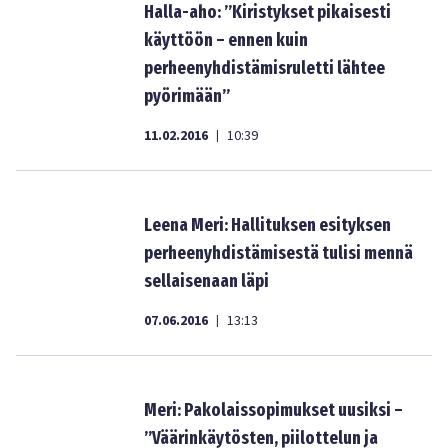
Halla-aho: ”Kiristykset pikaisesti
käyttöön – ennen kuin
perheenyhdistämisruletti lähtee
pyörimään”
11.02.2016
10:39
|
Leena Meri: Hallituksen esityksen
perheenyhdistämisestä tulisi mennä
sellaisenaan läpi
07.06.2016
13:13
|
Meri: Pakolaissopimukset uusiksi –
”Väärinkäytösten, piilottelun ja