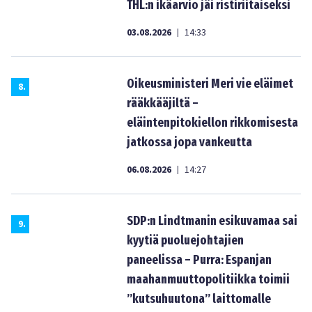
THL:n ikäarvio jäi ristiriitaiseksi
03.08.2026
14:33
|
Oikeusministeri Meri vie eläimet
8
.
rääkkääjiltä –
eläintenpitokiellon rikkomisesta
jatkossa jopa vankeutta
06.08.2026
14:27
|
SDP:n Lindtmanin esikuvamaa sai
9
.
kyytiä puoluejohtajien
paneelissa – Purra: Espanjan
maahanmuuttopolitiikka toimii
”kutsuhuutona” laittomalle