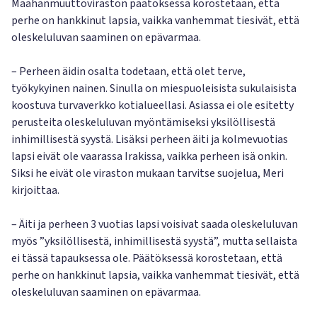
Maahanmuuttoviraston päätöksessä korostetaan, että
perhe on hankkinut lapsia, vaikka vanhemmat tiesivät, että
oleskeluluvan saaminen on epävarmaa.
– Perheen äidin osalta todetaan, että olet terve,
työkykyinen nainen. Sinulla on miespuoleisista sukulaisista
koostuva turvaverkko kotialueellasi. Asiassa ei ole esitetty
perusteita oleskeluluvan myöntämiseksi yksilöllisestä
inhimillisestä syystä. Lisäksi perheen äiti ja kolmevuotias
lapsi eivät ole vaarassa Irakissa, vaikka perheen isä onkin.
Siksi he eivät ole viraston mukaan tarvitse suojelua, Meri
kirjoittaa.
– Äiti ja perheen 3 vuotias lapsi voisivat saada oleskeluluvan
myös ”yksilöllisestä, inhimillisestä syystä”, mutta sellaista
ei tässä tapauksessa ole. Päätöksessä korostetaan, että
perhe on hankkinut lapsia, vaikka vanhemmat tiesivät, että
oleskeluluvan saaminen on epävarmaa.