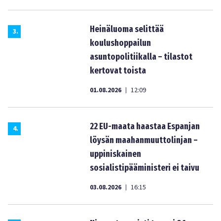
Heinäluoma selittää
3
.
koulushoppailun
asuntopolitiikalla – tilastot
kertovat toista
01.08.2026
12:09
|
22 EU-maata haastaa Espanjan
4
.
löysän maahanmuuttolinjan –
uppiniskainen
sosialistipääministeri ei taivu
03.08.2026
16:15
|