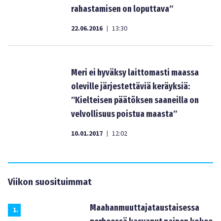
rahastamisen on loputtava”
22.06.2016
13:30
|
Meri ei hyväksy laittomasti maassa
oleville järjestettäviä keräyksiä:
”Kielteisen päätöksen saaneilla on
velvollisuus poistua maasta”
10.01.2017
12:02
|
Viikon suosituimmat
Maahanmuuttajataustaisessa
1
.