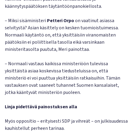
käännytyspäätöksen täytäntöönpanokiellosta.
– Miksi sisäministeri
Petteri Orpo
on vaatinut asiassa
selvitystä? Asian käsittely on kesken tuomioistuimessa.
Normaali käytäntö on, että yksittäisiin viranomaisten
päätöksiin ei poliittisella tasolla eikä varsinkaan
ministeritasolta puututa, Meri painottaa.
– Normaali vastaus kaikissa ministeriöön tulevissa
yksittäistä asiaa koskevissa tiedusteluissa on, että
ministeriö ei voi puuttua yksittäisiin ratkaisuihin. Tämän
vastauksen ovat saaneet tuhannet Suomen kansalaiset,
jotka kääntyvät ministeriön puoleen.
Linja pidettävä painostuksen alla
Myös oppositio – erityisesti SDP ja vihreät – on julkisuudessa
kauhistellut perheen tarinaa.