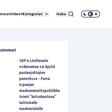
immat
Videot
Kategoriat
Haku
usimmat
SDP:n Lindtmanin
esikuvamaa sai kyytiä
puoluejohtajien
paneelissa – Purra:
Espanjan
maahanmuuttopolitiikka
toimii ”kutsuhuutona”
laittomalle
maahantulolle