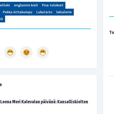
ielilaki
englannin kieli
Pisa-tulokset
Pekka Aittakumpu
Lukutaito
lakialoite
eli
To
a
 Leena Meri Kalevalan päivänä: Kansalliskielten