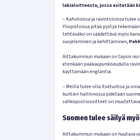
lakialoitteesta, jossa esitetään 
– Kahviloissa ja ravintoloissa tulee 
Yliopistoissa pitää pystyä tekemään t
tehtäväksi on säädettävä myös kans
suojeleminen ja kehittäminen,
Pekk
Aittakummun mukaan on täysin nurin
etenkään pääkaupunkiseudulla ravint
käyttämään englantia.
– Meillä tulee olla itsetuntoa ja om
kuntien hallinnossa pidetään suomen
sähköpostiosoitteet on muutettava t
Suomen tulee säilyä myö
Aittakummun mukaan on huutava vääry