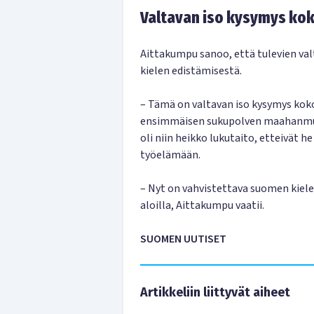
Valtavan iso kysymys ko
Aittakumpu sanoo, että tulevien va
kielen edistämisestä.
– Tämä on valtavan iso kysymys kok
ensimmäisen sukupolven maahanmuutt
oli niin heikko lukutaito, etteivät h
työelämään.
– Nyt on vahvistettava suomen kiele
aloilla, Aittakumpu vaatii.
SUOMEN UUTISET
Artikkeliin liittyvät aiheet