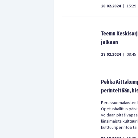
28.02.2024
15:29
|
Teemu Keskisarja
jalkaan
27.02.2024
09:45
|
Pekka Aittakumpu
perinteitään, hi
Perussuomalaisten k
Opetushallitus päivi
voidaan pitää vapaas
länsimaista kulttuuri
kulttuuriperintöä tai 