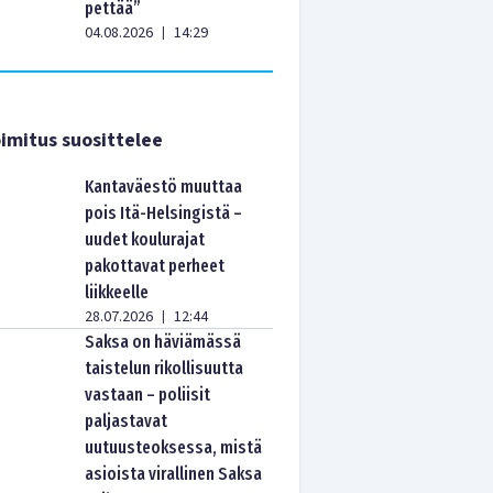
pettää”
04.08.2026
14:29
|
imitus suosittelee
Kantaväestö muuttaa
pois Itä-Helsingistä –
uudet koulurajat
pakottavat perheet
liikkeelle
28.07.2026
12:44
|
Saksa on häviämässä
taistelun rikollisuutta
vastaan – poliisit
paljastavat
uutuusteoksessa, mistä
asioista virallinen Saksa