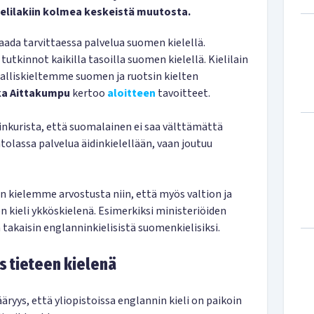
kielilakiin kolmea keskeistä muutosta.
saada tarvittaessa palvelua suomen kielellä.
utkinnot kaikilla tasoilla suomen kielellä. Kielilain
alliskieltemme suomen ja ruotsin kielten
a Aittakumpu
kertoo
aloitteen
tavoitteet.
kurista, että suomalainen ei saa välttämättä
olassa palvelua äidinkielellään, vaan joutuu
an kielemme arvostusta niin, että myös valtion ja
 kieli ykköskielenä. Esimerkiksi ministeriöiden
akaisin englanninkielisistä suomenkielisiksi.
s tieteen kielenä
ys, että yliopistoissa englannin kieli on paikoin