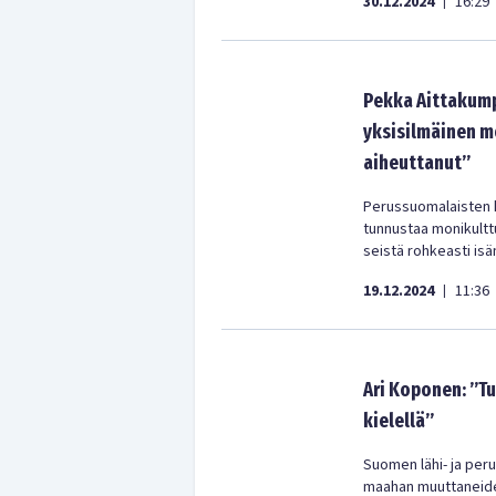
30.12.2024
16:29
|
Pekka Aittakump
yksisilmäinen m
aiheuttanut”
Perussuomalaisten 
tunnustaa monikulttu
seistä rohkeasti i
19.12.2024
11:36
|
Ari Koponen: ”T
kielellä”
Suomen lähi- ja peru
maahan muuttaneiden