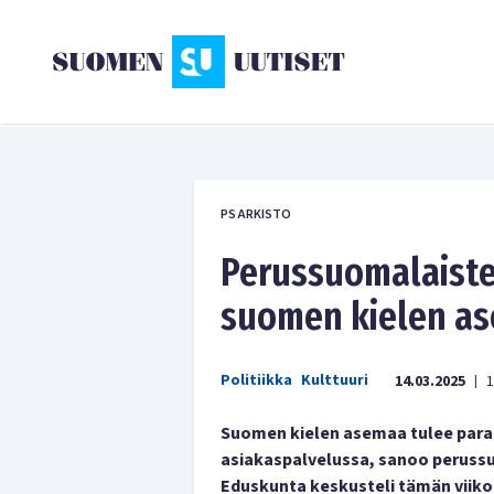
PS ARKISTO
Perussuomalaiste
suomen kielen as
Politiikka
Kulttuuri
14.03.2025
1
|
Suomen kielen asemaa tulee paran
asiakaspalvelussa, sanoo peruss
Eduskunta keskusteli tämän viik