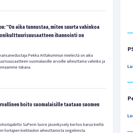
u: ”On aika tunnustaa, miten suurta vahinkoa
onikulttuurisuusaatteen ihannointi on
P
kansanedustaja Pekka Aittakummun mielestä on aika
urisuusaatteen suomalaisille arvoille aiheuttama vahinko ja
Lu
sänmaamme takana.
P
urvallinen hoito suomalaisille taataan suomen
Lu
shoitajaliitto SuPerin tuore jäsenkysely kertoo karua kieltä
 hoitajien kielitaidon aiheuttamista ongelmista.