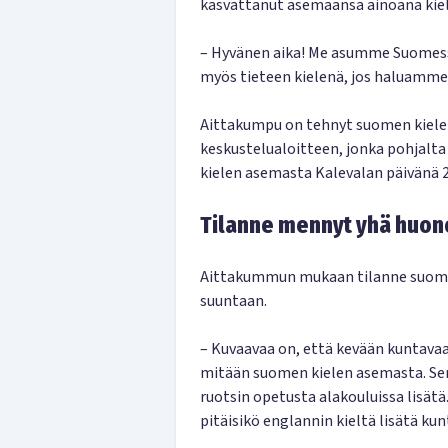
kasvattanut asemaansa ainoana kie
– Hyvänen aika! Me asumme Suomessa
myös tieteen kielenä, jos haluamme
Aittakumpu on tehnyt suomen kiele
keskustelualoitteen, jonka pohjalt
kielen asemasta Kalevalan päivänä 2
Tilanne mennyt yhä huo
Aittakummun mukaan tilanne suome
suuntaan.
– Kuvaavaa on, että kevään kuntavaa
mitään suomen kielen asemasta. Sen 
ruotsin opetusta alakouluissa lisät
pitäisikö englannin kieltä lisätä kun