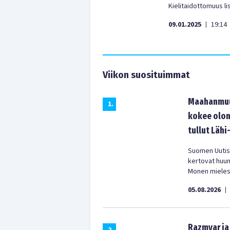
Kielitaidottomuus li
09.01.2025
19:14
|
Viikon suosituimmat
Maahanmuut
1
.
kokee olon
tullut Lähi
Suomen Uutist
kertovat huu
Monen mielest
05.08.2026
|
Razmyar ja 