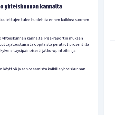
ko yhteiskunnan kannalta
ltuutettujen tulee huolehtia ennen kaikkea suomen
o yhteiskunnan kannalta. Pisa-raportin mukaan
ajataustaisista oppilaista peräti 61 prosentilla
e kykene täysipainoisesti jatko-opintoihin ja
n käyttöä ja sen osaamista kaikilla yhteiskunnan