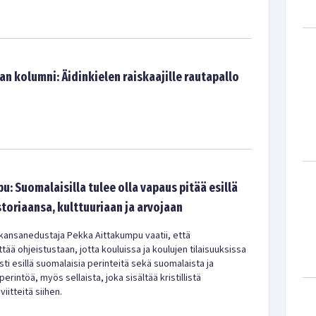
n kolumni: Äidinkielen raiskaajille rautapallo
: Suomalaisilla tulee olla vapaus pitää esillä
storiaansa, kulttuuriaan ja arvojaan
ansanedustaja Pekka Aittakumpu vaatii, että
ttää ohjeistustaan, jotta kouluissa ja koulujen tilaisuuksissa
ti esillä suomalaisia perinteitä sekä suomalaista ja
perintöä, myös sellaista, joka sisältää kristillistä
viitteitä siihen.