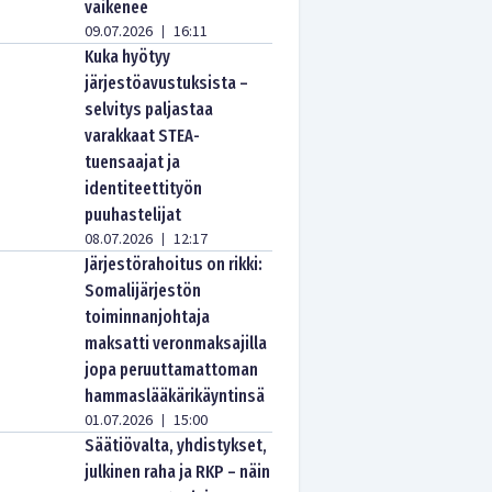
vaikenee
09.07.2026
16:11
|
Kuka hyötyy
järjestöavustuksista –
selvitys paljastaa
varakkaat STEA-
tuensaajat ja
identiteettityön
puuhastelijat
08.07.2026
12:17
|
Järjestörahoitus on rikki:
Somalijärjestön
toiminnanjohtaja
maksatti veronmaksajilla
jopa peruuttamattoman
hammaslääkärikäyntinsä
01.07.2026
15:00
|
Säätiövalta, yhdistykset,
julkinen raha ja RKP – näin