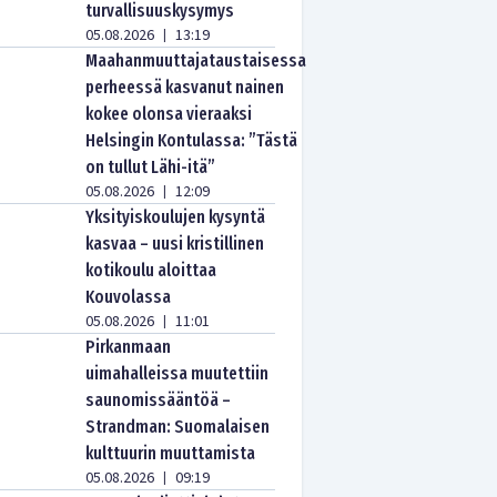
turvallisuuskysymys
05.08.2026
13:19
|
Maahanmuuttajataustaisessa
perheessä kasvanut nainen
kokee olonsa vieraaksi
Helsingin Kontulassa: ”Tästä
on tullut Lähi-itä”
05.08.2026
12:09
|
Yksityiskoulujen kysyntä
kasvaa – uusi kristillinen
kotikoulu aloittaa
Kouvolassa
05.08.2026
11:01
|
Pirkanmaan
uimahalleissa muutettiin
saunomissääntöä –
Strandman: Suomalaisen
kulttuurin muuttamista
05.08.2026
09:19
|