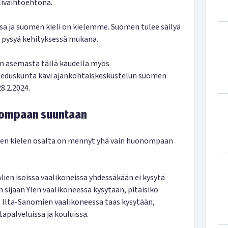
livaihtoehtona.
 ja suomen kieli on kielemme. Suomen tulee säilyä
 pysyä kehityksessä mukana.
n asemasta tällä kaudella myös
a eduskunta kävi ajankohtaiskeskustelun suomen
8.2.2024.
nompaan suuntaan
n kielen osalta on mennyt yhä vain huonompaan
lien isoissa vaalikoneissa yhdessäkään ei kysytä
sijaan Ylen vaalikoneessa kysytään, pitäisikö
ä. Ilta-Sanomien vaalikoneessa taas kysytään,
tapalveluissa ja kouluissa.