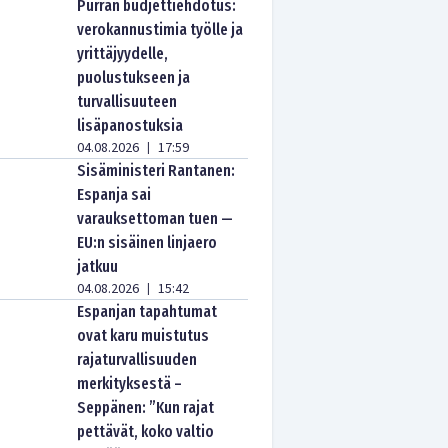
Purran budjettiehdotus:
verokannustimia työlle ja
yrittäjyydelle,
puolustukseen ja
turvallisuuteen
lisäpanostuksia
04.08.2026
17:59
|
Sisäministeri Rantanen:
Espanja sai
varauksettoman tuen —
EU:n sisäinen linjaero
jatkuu
04.08.2026
15:42
|
Espanjan tapahtumat
ovat karu muistutus
rajaturvallisuuden
merkityksestä –
Seppänen: ”Kun rajat
pettävät, koko valtio