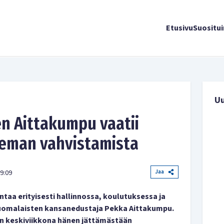
Etusivu
Suositu
U
n Aittakumpu vaatii
eman vahvistamista
Jaa
9:09
taa erityisesti hallinnossa, koulutuksessa ja
uomalaisten kansanedustaja Pekka Aittakumpu.
on keskiviikkona hänen jättämästään