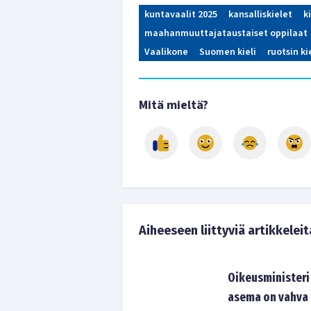
kuntavaalit 2025
kansalliskielet
k
maahanmuuttajataustaiset oppilaat
Vaalikone
Suomen kieli
ruotsin ki
Mitä mieltä?
Aiheeseen liittyviä artikkeleit
Oikeusministeri
asema on vahva