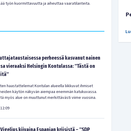
sää työn kuormittavuutta ja aiheuttaa vaaratilanteita.
P
Lu
tajataustaisessa perheessä kasvanut nainen
sa vieraaksi Helsingin Kontulassa: ”Tästä on
-itä”
en haastattelemat Kontulan alueella liikkuvat ihmiset
meiden käytön näkyvän aiempaa enemmän katukuvassa.
ä myös alue on muuttunut merkittävästi viime vuosina.
12:09
Vigelius kiivaina Espanjan kriisistä – ”SDP