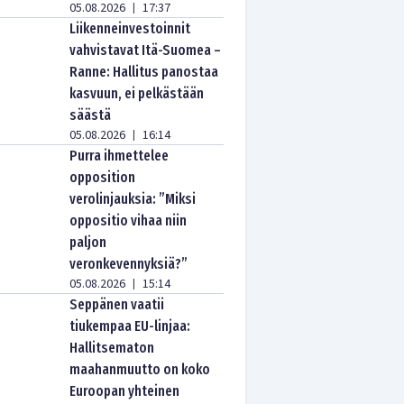
05.08.2026
17:37
|
Liikenneinvestoinnit
vahvistavat Itä-Suomea –
Ranne: Hallitus panostaa
kasvuun, ei pelkästään
säästä
05.08.2026
16:14
|
Purra ihmettelee
opposition
verolinjauksia: ”Miksi
oppositio vihaa niin
paljon
veronkevennyksiä?”
05.08.2026
15:14
|
Seppänen vaatii
tiukempaa EU-linjaa:
Hallitsematon
maahanmuutto on koko
Euroopan yhteinen