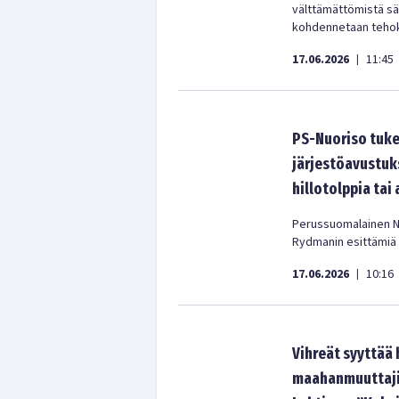
välttämättömistä sä
kohdennetaan tehok
17.06.2026
11:45
|
PS-Nuoriso tuke
järjestöavustuks
hillotolppia tai
Perussuomalainen Nuo
Rydmanin esittämiä 
17.06.2026
10:16
|
Vihreät syyttää 
maahanmuuttajii