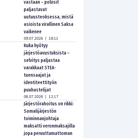
vastaan – poliisit
paljastavat
uutuusteoksessa, mistä
asioista virallinen Saksa
vaikenee
09.07.2026
16:11
|
Kuka hyötyy
järjestöavustuksista –
selvitys paljastaa
varakkaat STEA-
tuensaajat ja
identiteettityön
puuhastelijat
08.07.2026
12:17
|
Järjestörahoitus on rikki:
Somalijärjestön
toiminnanjohtaja
maksatti veronmaksajilla
jopa peruuttamattoman