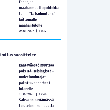
Espanjan
maahanmuuttopolitiikka
toimii ”kutsuhuutona”
laittomalle
maahantulolle
05.08.2026
17:37
|
imitus suosittelee
Kantaväestö muuttaa
pois Itä-Helsingistä –
uudet koulurajat
pakottavat perheet
liikkeelle
28.07.2026
12:44
|
Saksa on häviämässä
taistelun rikollisuutta