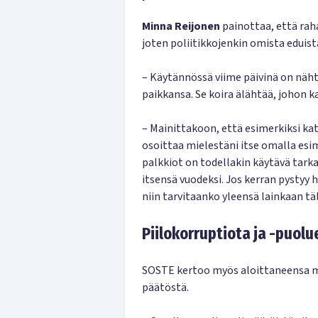
Minna Reijonen
painottaa, että rah
joten poliitikkojenkin omista eduist
– Käytännössä viime päivinä on näht
paikkansa. Se koira älähtää, johon k
– Mainittakoon, että esimerkiksi ka
osoittaa mielestäni itse omalla esi
palkkiot on todellakin käytävä tarka
itsensä vuodeksi. Jos kerran pystyy 
niin tarvitaanko yleensä lainkaan täl
Piilokorruptiota ja -puol
SOSTE kertoo myös aloittaneensa muu
päätöstä.