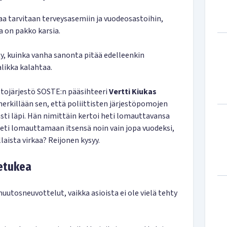
aa tarvitaan terveysasemiin ja vuodeosastoihin,
a on pakko karsia.
y, kuinka vanha sanonta pitää edelleenkin
alikka kalahtaa.
ttojärjestö SOSTE:n pääsihteeri
Vertti Kiukas
merkillään sen, että poliittisten järjestöpomojen
sti läpi. Hän nimittäin kertoi heti lomauttavansa
heti lomauttamaan itsensä noin vain jopa vuodeksi,
laista virkaa? Reijonen kysyy.
uetukea
tosneuvottelut, vaikka asioista ei ole vielä tehty