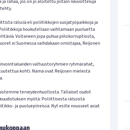
 ja rahaa, jos on jo aloitettu joitain neuvotteluja
tehty.
ttista rälssiä eli poliitikkojen suojatyöpaikkoja ja
. Poliitikkoja houkutellaan vaihtamaan puoluetta
ehtäviä. Voitaneen jopa puhua piilokorruptiosta,
ekuoret ei Suomessa vaihdakaan omistajaa, Reijonen
invointialueiden valtuustoryhmien ryhmärahat,
tuutettua kohti. Nämä ovat Reijosen mielestä
a.
aistemme terveydenhuollosta. Tällaiset oudot
euudistuksen myötä. Poliittisesta rälssistä
kko- ja puoluepiireissä. Nyt esille nousseet asiat
romukoppaan