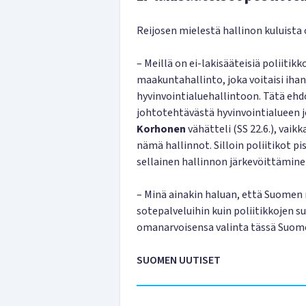
Reijosen mielestä hallinon kuluista
– Meillä on ei-lakisääteisiä poliitik
maakuntahallinto, joka voitaisi ihan
hyvinvointialuehallintoon. Tätä e
johtotehtävästä hyvinvointialueen j
Korhonen
vähätteli (SS 22.6.), vaik
nämä hallinnot. Silloin poliitikot pi
sellainen hallinnon järkevöittämine
– Minä ainakin haluan, että Suome
sotepalveluihin kuin poliitikkojen s
omanarvoisensa valinta tässä Suome
SUOMEN UUTISET