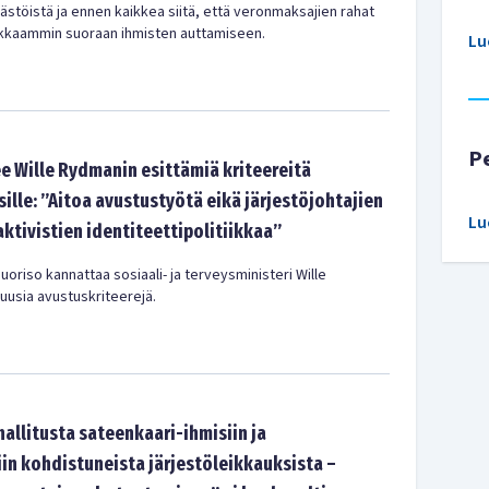
ästöistä ja ennen kaikkea siitä, että veronmaksajien rahat
kaammin suoraan ihmisten auttamiseen.
Lu
P
e Wille Rydmanin esittämiä kriteereitä
ille: ”Aitoa avustustyötä eikä järjestöjohtajien
Lu
 aktivistien identiteettipolitiikkaa”
riso kannattaa sosiaali- ja terveysministeri Wille
uusia avustuskriteerejä.
hallitusta sateenkaari-ihmisiin ja
n kohdistuneista järjestöleikkauksista –