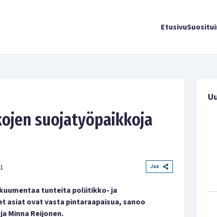
Etusivu
Suositu
U
kkojen suojatyöpaikkoja
Jaa
01
 kuumentaa tunteita poliitikko- ja
eet asiat ovat vasta pintaraapaisua, sanoo
a Minna Reijonen.