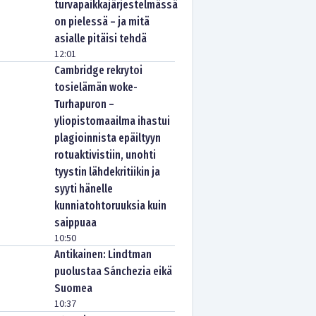
turvapaikkajärjestelmässä
on pielessä – ja mitä
asialle pitäisi tehdä
12:01
Cambridge rekrytoi
tosielämän woke-
Turhapuron –
yliopistomaailma ihastui
plagioinnista epäiltyyn
rotuaktivistiin, unohti
tyystin lähdekritiikin ja
syyti hänelle
kunniatohtoruuksia kuin
saippuaa
10:50
Antikainen: Lindtman
puolustaa Sánchezia eikä
Suomea
10:37