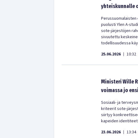
yhteiskunnalle 
Perussuomalaisten
puolusti Ylen A-stud
sote-järjestöjen ra
sivuutettu keskeine
todellisuudessa käy
25.06.2026
10:32
|
Ministeri Wille 
voimassa jo ensi
Sosiaali- ja terveys
kriteerit sote-järje
siirtyy konkreettis
kapeiden identiteett
23.06.2026
13:34
|