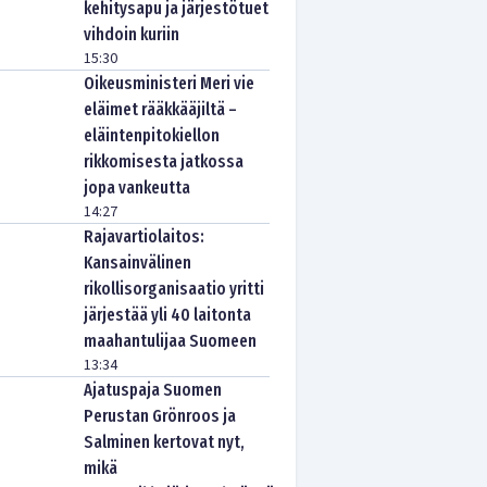
kehitysapu ja järjestötuet
vihdoin kuriin
15:30
Oikeusministeri Meri vie
eläimet rääkkääjiltä –
eläintenpitokiellon
rikkomisesta jatkossa
jopa vankeutta
14:27
Rajavartiolaitos:
Kansainvälinen
rikollisorganisaatio yritti
järjestää yli 40 laitonta
maahantulijaa Suomeen
13:34
Ajatuspaja Suomen
Perustan Grönroos ja
Salminen kertovat nyt,
mikä