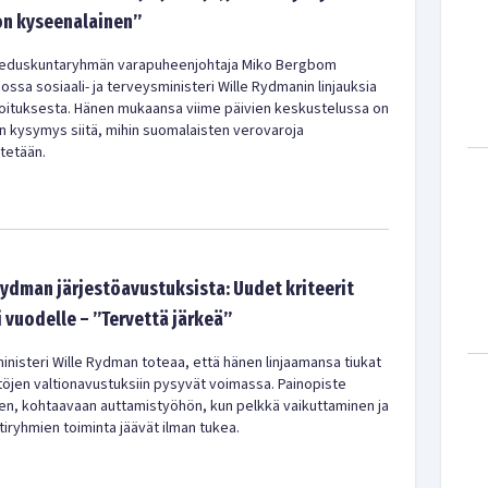
on kyseenalainen”
 eduskuntaryhmän varapuheenjohtaja Miko Bergbom
iossa sosiaali- ja terveysministeri Wille Rydmanin linjauksia
hoituksesta. Hänen mukaansa viime päivien keskustelussa on
n kysymys siitä, mihin suomalaisten verovaroja
tetään.
Rydman järjestöavustuksista: Uudet kriteerit
 vuodelle – ”Tervettä järkeä”
ministeri Wille Rydman toteaa, että hänen linjaamansa tiukat
stöjen valtionavustuksiin pysyvät voimassa. Painopiste
een, kohtaavaan auttamistyöhön, kun pelkkä vaikuttaminen ja
iryhmien toiminta jäävät ilman tukea.