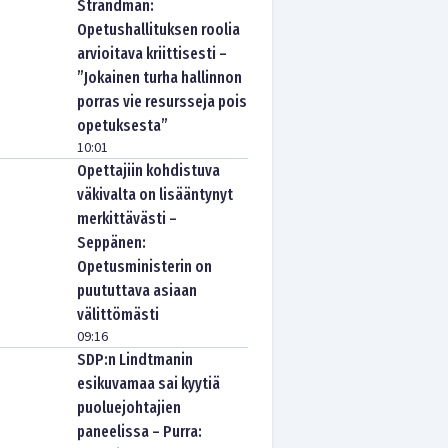
Strandman:
Opetushallituksen roolia
arvioitava kriittisesti –
”Jokainen turha hallinnon
porras vie resursseja pois
opetuksesta”
10:01
Opettajiin kohdistuva
väkivalta on lisääntynyt
merkittävästi –
Seppänen:
Opetusministerin on
puututtava asiaan
välittömästi
09:16
SDP:n Lindtmanin
esikuvamaa sai kyytiä
puoluejohtajien
paneelissa – Purra: