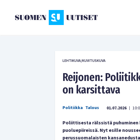
LEHTIKUVA/KUVITUSKUVA
Reijonen: Poliiti
on karsittava
Politiikka
Talous
01.07.2026
10:
|
Poliittisesta rälssistä puhuminen
puoluepiireissä. Nyt esille nouss
perussuomalaisten kansanedustaj