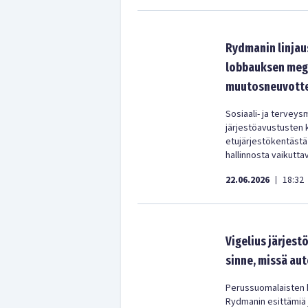
Rydmanin linjaus
lobbauksen meg
muutosneuvotte
Sosiaali- ja terveys
järjestöavustusten 
etujärjestökentästä
hallinnosta vaikutta
22.06.2026
18:32
|
Vigelius järjest
sinne, missä au
Perussuomalaisten k
Rydmanin esittämiä 