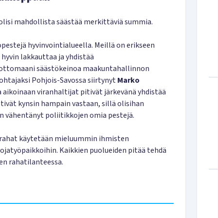
 olisi mahdollista säästää merkittäviä summia.
kopestejä hyvinvointialueella. Meillä on erikseen
 hyvin lakkauttaa ja yhdistää
hdottomaani säästökeinoa maakuntahallinnon
ohtajaksi Pohjois-Savossa siirtynyt
Marko
ka aikoinaan viranhaltijat pitivät järkevänä yhdistää
stivät kynsin hampain vastaan, sillä olisihan
n vähentänyt poliitikkojen omia pestejä.
n rahat käytetään mieluummin ihmisten
uojatyöpaikkoihin. Kaikkien puolueiden pitää tehdä
n rahatilanteessa.