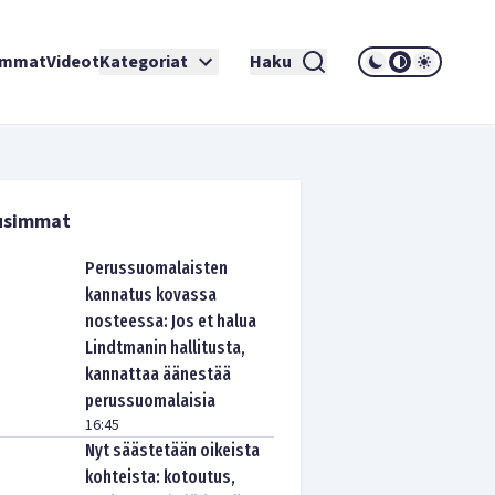
immat
Videot
Kategoriat
Haku
usimmat
Perussuomalaisten
kannatus kovassa
nosteessa: Jos et halua
Lindtmanin hallitusta,
kannattaa äänestää
perussuomalaisia
16:45
Nyt säästetään oikeista
kohteista: kotoutus,