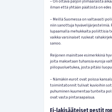
– On oltava paljon ylimääräistä aikaa
ilman että yhtään päätöstä on edes 
– Meillä Suomessa on valtavasti polii
niin sanottuja hyvävelijärjestelmiä
lupaamalla mehukkaita poliittisia t
vaikka varsinaiset ruskeat rahakirj
sanoo.
Reijonen mainitsee esimerkkinä hyv
joita maksetaan tuhansia euroja val
piilopuoluetukea, josta pitäisi luopu
– Nämäkin eurot ovat poissa kansal
toimintatonnit tulivat kuvioihin sot
puhuminen kuumentaa tunteita poliiti
ovat vasta pintaraapaisua.
Ei-lakisääteiset pestit 