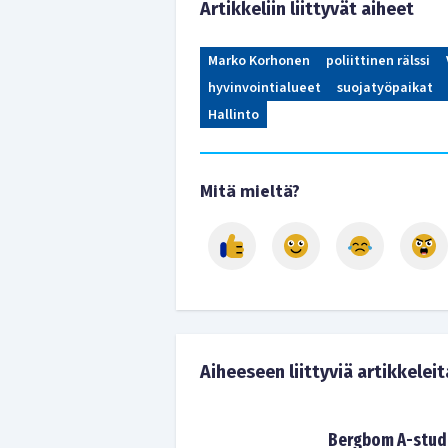
Artikkeliin liittyvät aiheet
Marko Korhonen
poliittinen rälssi
hyvinvointialueet
suojatyöpaikat
Hallinto
Mitä mieltä?
Aiheeseen liittyviä artikkeleit
Bergbom A-studi