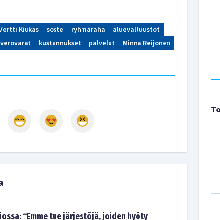
Vertti Kiukas
soste
ryhmäraha
aluevaltuustot
verovarat
kustannukset
palvelut
Minna Reijonen
To
a
ossa: “Emme tue järjestöjä, joiden hyöty