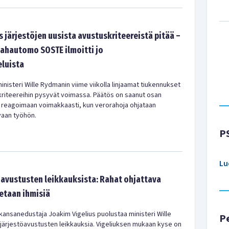
 järjestöjen uusista avustuskriteereistä pitää –
ahautomo SOSTE ilmoitti jo
luista
ministeri Wille Rydmanin viime viikolla linjaamat tiukennukset
kriteereihin pysyvät voimassa. Päätös on saanut osan
 reagoimaan voimakkaasti, kun verorahoja ohjataan
vaan työhön.
P
Lu
öavustusten leikkauksista: Rahat ohjattava
tetaan ihmisiä
ansanedustaja Joakim Vigelius puolustaa ministeri Wille
P
järjestöavustusten leikkauksia. Vigeliuksen mukaan kyse on