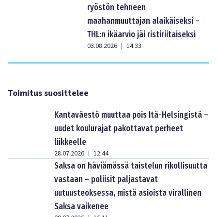
ryöstön tehneen
maahanmuuttajan alaikäiseksi –
THL:n ikäarvio jäi ristiriitaiseksi
03.08.2026
14:33
|
Toimitus suosittelee
Kantaväestö muuttaa pois Itä-Helsingistä –
uudet koulurajat pakottavat perheet
liikkeelle
28.07.2026
12:44
|
Saksa on häviämässä taistelun rikollisuutta
vastaan – poliisit paljastavat
uutuusteoksessa, mistä asioista virallinen
Saksa vaikenee