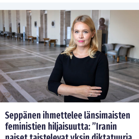
Seppänen ihmettelee länsimaisten
feministien hiljaisuutta: ”Iranin
naiset taistelevat yksin diktatuuria