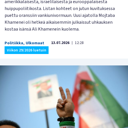
amerikkalaisesta, israelilaisesta ja eurooppalaisesta
huippupoliitikosta. Listan kohteet on jutun kuvituksessa
puettu oranssiin vankiunivormuun. Uusi ajatolla Mojtaba
Khamenei oli hetkeä aikaisemmin julkaissut uhkauksen
kostaa isänsä Ali Khamenein kuolema.
13.07.2026
12:28
Politiikka
,
Ulkomaat
|
Viikon 29/2026 luetuin