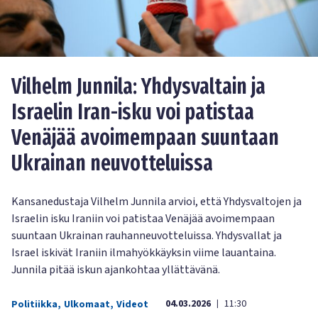
Vilhelm Junnila: Yhdysvaltain ja
Israelin Iran-isku voi patistaa
Venäjää avoimempaan suuntaan
Ukrainan neuvotteluissa
Kansanedustaja Vilhelm Junnila arvioi, että Yhdysvaltojen ja
Israelin isku Iraniin voi patistaa Venäjää avoimempaan
suuntaan Ukrainan rauhanneuvotteluissa. Yhdysvallat ja
Israel iskivät Iraniin ilmahyökkäyksin viime lauantaina.
Junnila pitää iskun ajankohtaa yllättävänä.
04.03.2026
11:30
Politiikka
,
Ulkomaat
,
Videot
|