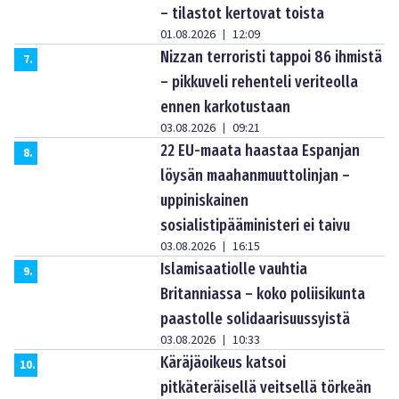
– tilastot kertovat toista
01.08.2026
12:09
|
Nizzan terroristi tappoi 86 ihmistä
7
.
– pikkuveli rehenteli veriteolla
ennen karkotustaan
03.08.2026
09:21
|
22 EU-maata haastaa Espanjan
8
.
löysän maahanmuuttolinjan –
uppiniskainen
sosialistipääministeri ei taivu
03.08.2026
16:15
|
Islamisaatiolle vauhtia
9
.
Britanniassa – koko poliisikunta
paastolle solidaarisuussyistä
03.08.2026
10:33
|
Käräjäoikeus katsoi
10
.
pitkäteräisellä veitsellä törkeän