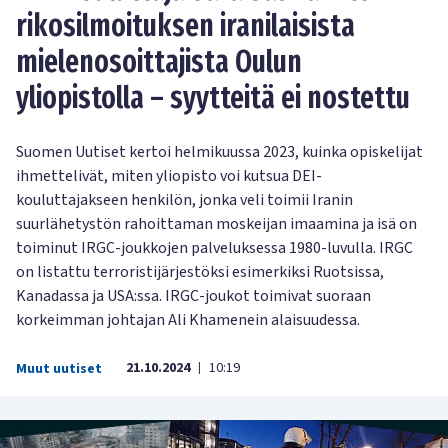
rikosilmoituksen iranilaisista
mielenosoittajista Oulun
yliopistolla – syytteitä ei nostettu
Suomen Uutiset kertoi helmikuussa 2023, kuinka opiskelijat
ihmettelivät, miten yliopisto voi kutsua DEI-
kouluttajakseen henkilön, jonka veli toimii Iranin
suurlähetystön rahoittaman moskeijan imaamina ja isä on
toiminut IRGC-joukkojen palveluksessa 1980-luvulla. IRGC
on listattu terroristijärjestöksi esimerkiksi Ruotsissa,
Kanadassa ja USA:ssa. IRGC-joukot toimivat suoraan
korkeimman johtajan Ali Khamenein alaisuudessa.
21.10.2024
10:19
Muut uutiset
|