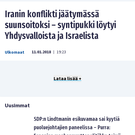
Iranin konflikti jäätymässä
suunsoitoksi – syntipukki löytyi
Yhdysvalloista ja Israelista
11.01.2018
19:23
Ulkomaat
|
Lataa lisää +
Uusimmat
SDP:n Lindtmanin esikuvamaa sai kyytiä
puoluejohtajien paneelissa – Purra: