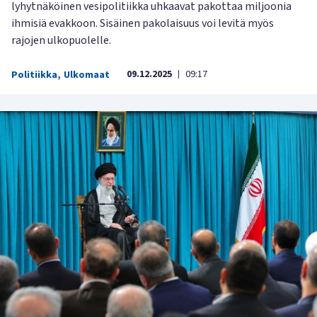
lyhytnäköinen vesipolitiikka uhkaavat pakottaa miljoonia
ihmisiä evakkoon. Sisäinen pakolaisuus voi levitä myös
rajojen ulkopuolelle.
09.12.2025
09:17
Politiikka
,
Ulkomaat
|