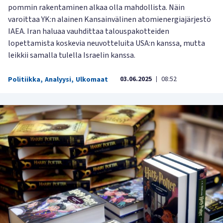
pommin rakentaminen alkaa olla mahdollista. Näin
varoittaa YK:n alainen Kansainvälinen atomienergiajärjestö
IAEA. Iran haluaa vauhdittaa talouspakotteiden
lopettamista koskevia neuvotteluita USA:n kanssa, mutta
leikkii samalla tulella Israelin kanssa.
03.06.2025
08:52
Politiikka
,
Analyysi
,
Ulkomaat
|