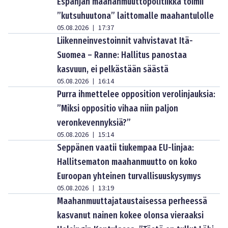
Espanjan maahanmuuttopolitiikka toimii
”kutsuhuutona” laittomalle maahantulolle
05.08.2026
17:37
|
Liikenneinvestoinnit vahvistavat Itä-
Suomea – Ranne: Hallitus panostaa
kasvuun, ei pelkästään säästä
05.08.2026
16:14
|
Purra ihmettelee opposition verolinjauksia:
”Miksi oppositio vihaa niin paljon
veronkevennyksiä?”
05.08.2026
15:14
|
Seppänen vaatii tiukempaa EU-linjaa:
Hallitsematon maahanmuutto on koko
Euroopan yhteinen turvallisuuskysymys
05.08.2026
13:19
|
Maahanmuuttajataustaisessa perheessä
kasvanut nainen kokee olonsa vieraaksi