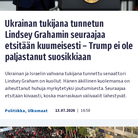
Ukrainan tukijana tunnetun
Lindsey Grahamin seuraajaa
etsitään kuumeisesti – Trump ei ole
paljastanut suosikkiaan
Ukrainan ja Israelin vahvana tukijana tunnettu senaattori
Lindsey Graham on kuollut. Hänen äkillinen kuolemansa on
aiheuttanut huhuja myrkytetyksi joutumisesta. Seuraajaa
etsitään kiivaasti, koska marraskuun välivaalit lähestyvät.
13.07.2026
16:58
Politiikka
,
Ulkomaat
|