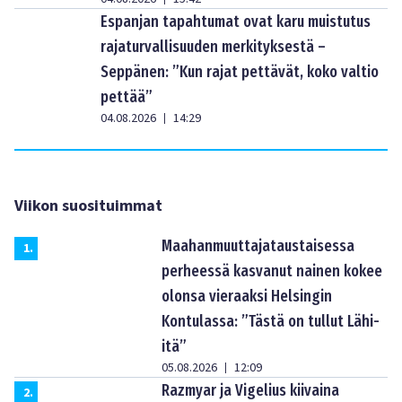
Espanjan tapahtumat ovat karu muistutus
rajaturvallisuuden merkityksestä –
Seppänen: ”Kun rajat pettävät, koko valtio
pettää”
04.08.2026
14:29
|
Viikon suosituimmat
Maahanmuuttajataustaisessa
1
.
perheessä kasvanut nainen kokee
olonsa vieraaksi Helsingin
Kontulassa: ”Tästä on tullut Lähi-
itä”
05.08.2026
12:09
|
Razmyar ja Vigelius kiivaina
2
.