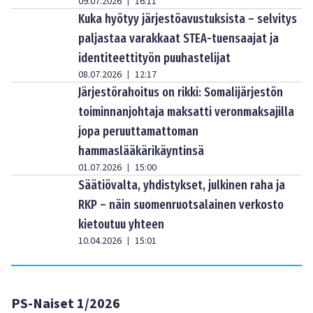
09.07.2026
16:11
|
Kuka hyötyy järjestöavustuksista – selvitys
paljastaa varakkaat STEA-tuensaajat ja
identiteettityön puuhastelijat
08.07.2026
12:17
|
Järjestörahoitus on rikki: Somalijärjestön
toiminnanjohtaja maksatti veronmaksajilla
jopa peruuttamattoman
hammaslääkärikäyntinsä
01.07.2026
15:00
|
Säätiövalta, yhdistykset, julkinen raha ja
RKP – näin suomenruotsalainen verkosto
kietoutuu yhteen
10.04.2026
15:01
|
PS-Naiset 1/2026