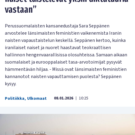
vastaan”
Perussuomalaisten kansanedustaja Sara Seppänen
arvostelee länsimaisten feministien vaikenemista Iranin
naisten vapaustaistelun keskellä. Seppänen kertoo, kuinka
iranilaiset naiset ja nuoret haastavat teokraattisen
hallinnon hengenvaarallisissa olosuhteissa. Samaan aikaan
suomalaiset ja eurooppalaiset tasa-arvotoimijat pysyvät
hämmentävän hiljaa. - Missä ovat länsimaisten feministien
kannanotot naisten vapauttamisen puolesta? Seppänen
kysyy.
08.01.2026
10:25
Politiikka
,
Ulkomaat
|