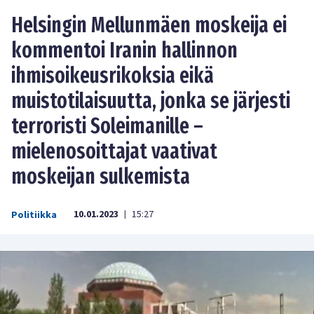
Helsingin Mellunmäen moskeija ei
kommentoi Iranin hallinnon
ihmisoikeusrikoksia eikä
muistotilaisuutta, jonka se järjesti
terroristi Soleimanille –
mielenosoittajat vaativat
moskeijan sulkemista
10.01.2023
15:27
Politiikka
|