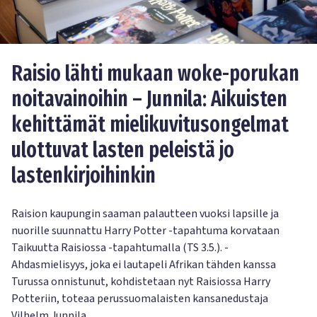
Raisio lähti mukaan woke-porukan
noitavainoihin – Junnila: Aikuisten
kehittämät mielikuvitusongelmat
ulottuvat lasten peleistä jo
lastenkirjoihinkin
Raision kaupungin saaman palautteen vuoksi lapsille ja
nuorille suunnattu Harry Potter -tapahtuma korvataan
Taikuutta Raisiossa -tapahtumalla (TS 3.5.). -
Ahdasmielisyys, joka ei lautapeli Afrikan tähden kanssa
Turussa onnistunut, kohdistetaan nyt Raisiossa Harry
Potteriin, toteaa perussuomalaisten kansanedustaja
Vilhelm Junnila.