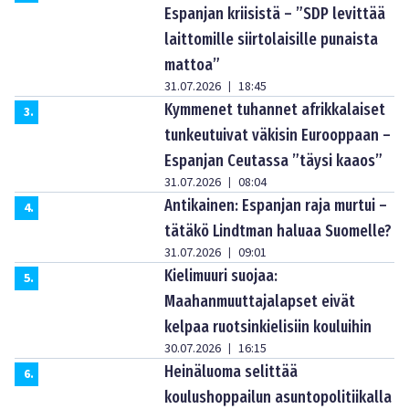
Espanjan kriisistä – ”SDP levittää
laittomille siirtolaisille punaista
mattoa”
31.07.2026
18:45
|
Kymmenet tuhannet afrikkalaiset
3
.
tunkeutuivat väkisin Eurooppaan –
Espanjan Ceutassa ”täysi kaaos”
31.07.2026
08:04
|
Antikainen: Espanjan raja murtui –
4
.
tätäkö Lindtman haluaa Suomelle?
31.07.2026
09:01
|
Kielimuuri suojaa:
5
.
Maahanmuuttajalapset eivät
kelpaa ruotsinkielisiin kouluihin
30.07.2026
16:15
|
Heinäluoma selittää
6
.
koulushoppailun asuntopolitiikalla