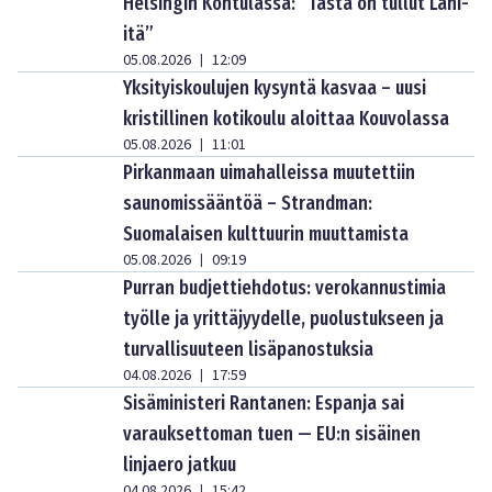
Helsingin Kontulassa: ”Tästä on tullut Lähi-
itä”
05.08.2026
12:09
|
Yksityiskoulujen kysyntä kasvaa – uusi
kristillinen kotikoulu aloittaa Kouvolassa
05.08.2026
11:01
|
Pirkanmaan uimahalleissa muutettiin
saunomissääntöä – Strandman:
Suomalaisen kulttuurin muuttamista
05.08.2026
09:19
|
Purran budjettiehdotus: verokannustimia
työlle ja yrittäjyydelle, puolustukseen ja
turvallisuuteen lisäpanostuksia
04.08.2026
17:59
|
Sisäministeri Rantanen: Espanja sai
varauksettoman tuen — EU:n sisäinen
linjaero jatkuu
04.08.2026
15:42
|