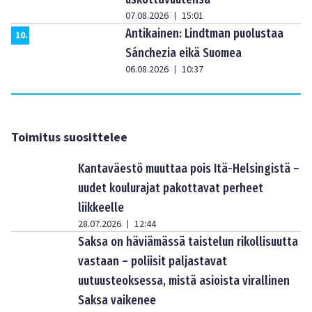
07.08.2026
15:01
|
Antikainen: Lindtman puolustaa
10
.
Sánchezia eikä Suomea
06.08.2026
10:37
|
Toimitus suosittelee
Kantaväestö muuttaa pois Itä-Helsingistä –
uudet koulurajat pakottavat perheet
liikkeelle
28.07.2026
12:44
|
Saksa on häviämässä taistelun rikollisuutta
vastaan – poliisit paljastavat
uutuusteoksessa, mistä asioista virallinen
Saksa vaikenee