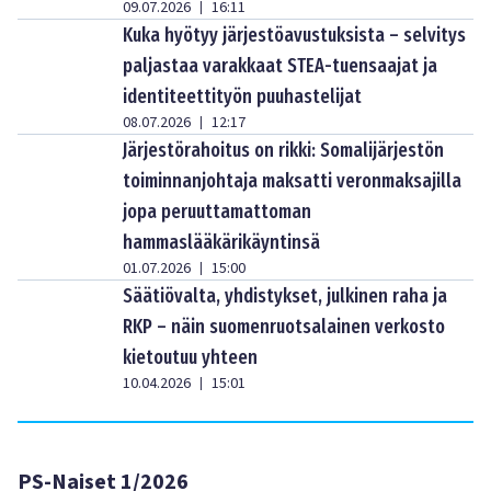
09.07.2026
16:11
|
Kuka hyötyy järjestöavustuksista – selvitys
paljastaa varakkaat STEA-tuensaajat ja
identiteettityön puuhastelijat
08.07.2026
12:17
|
Järjestörahoitus on rikki: Somalijärjestön
toiminnanjohtaja maksatti veronmaksajilla
jopa peruuttamattoman
hammaslääkärikäyntinsä
01.07.2026
15:00
|
Säätiövalta, yhdistykset, julkinen raha ja
RKP – näin suomenruotsalainen verkosto
kietoutuu yhteen
10.04.2026
15:01
|
PS-Naiset 1/2026