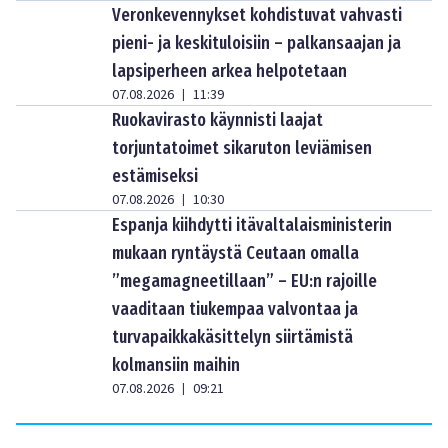
Veronkevennykset kohdistuvat vahvasti
pieni- ja keskituloisiin – palkansaajan ja
lapsiperheen arkea helpotetaan
07.08.2026
11:39
|
Ruokavirasto käynnisti laajat
torjuntatoimet sikaruton leviämisen
estämiseksi
07.08.2026
10:30
|
Espanja kiihdytti itävaltalaisministerin
mukaan ryntäystä Ceutaan omalla
”megamagneetillaan” – EU:n rajoille
vaaditaan tiukempaa valvontaa ja
turvapaikkakäsittelyn siirtämistä
kolmansiin maihin
07.08.2026
09:21
|