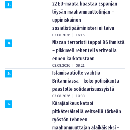
22 EU-maata haastaa Espanjan
3
.
löysän maahanmuuttolinjan –
uppiniskainen
sosialistipääministeri ei taivu
03.08.2026
16:15
|
Nizzan terroristi tappoi 86 ihmistä
4
.
– pikkuveli rehenteli veriteolla
ennen karkotustaan
03.08.2026
09:21
|
Islamisaatiolle vauhtia
5
.
Britanniassa – koko poliisikunta
paastolle solidaarisuussyistä
03.08.2026
10:33
|
Käräjäoikeus katsoi
6
.
pitkäteräisellä veitsellä törkeän
ryöstön tehneen
maahanmuuttajan alaikäiseksi –