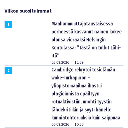
Viikon suosituimmat
Maahanmuuttajataustaisessa
1
.
perheessä kasvanut nainen kokee
olonsa vieraaksi Helsingin
Kontulassa: ”Tästä on tullut Lähi-
itä”
05.08.2026
12:09
|
Cambridge rekrytoi tosielämän
2
.
woke-Turhapuron –
yliopistomaailma ihastui
plagioinnista epäiltyyn
rotuaktivistiin, unohti tyystin
lähdekritiikin ja syyti hänelle
kunniatohtoruuksia kuin saippuaa
06.08.2026
10:50
|