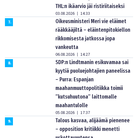
THL:n ikäarvio jäi ristiriitaiseksi
03.08.2026
14:33
|
Oikeusministeri Meri vie eläimet
7
.
rääkkääjiltä – eläintenpitokiellon
rikkomisesta jatkossa jopa
vankeutta
06.08.2026
14:27
|
SDP:n Lindtmanin esikuvamaa sai
8
.
kyytiä puoluejohtajien paneelissa
– Purra: Espanjan
maahanmuuttopolitiikka toimii
”kutsuhuutona” laittomalle
maahantulolle
05.08.2026
17:37
|
Talous kasvaa, alijäämä pienenee
9
.
– opposition kritiikki menetti
uskottavuutensa