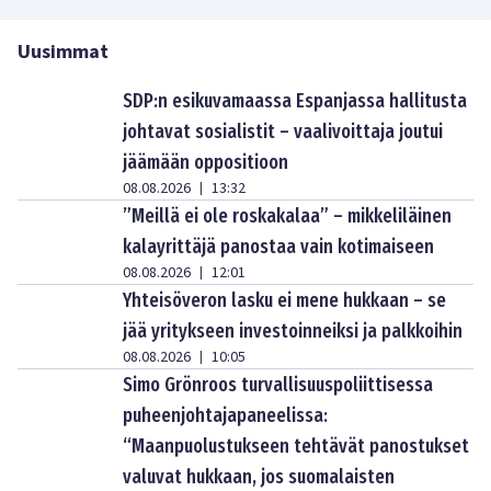
Uusimmat
SDP:n esikuvamaassa Espanjassa hallitusta
johtavat sosialistit – vaalivoittaja joutui
jäämään oppositioon
08.08.2026
13:32
|
”Meillä ei ole roskakalaa” – mikkeliläinen
kalayrittäjä panostaa vain kotimaiseen
08.08.2026
12:01
|
Yhteisöveron lasku ei mene hukkaan – se
jää yritykseen investoinneiksi ja palkkoihin
08.08.2026
10:05
|
Simo Grönroos turvallisuuspoliittisessa
puheenjohtajapaneelissa:
“Maanpuolustukseen tehtävät panostukset
valuvat hukkaan, jos suomalaisten