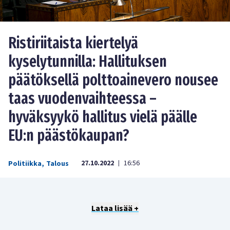
Ristiriitaista kiertelyä
kyselytunnilla: Hallituksen
päätöksellä polttoainevero nousee
taas vuodenvaihteessa –
hyväksyykö hallitus vielä päälle
EU:n päästökaupan?
27.10.2022
16:56
Politiikka
,
Talous
|
Lataa lisää +