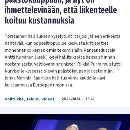
ihmettelevinään, että liikenteelle
koituu kustannuksia
Torstainen hallituksen kyselytunti tarjosi jälleen erikoista
nähtävää, kun oppositiopuolue keskusta kritisoi ties
monennenko kerran omia tekemisiään. Kansanedustaja
Antti Kurvinen (kesk.) kysyi hallitukselta bensan hinnan
nostamisesta. Valtiovarainministeri Riikka Purra muistutti
Kurviselle kyseessä olevan päästökaupan järjestelmän,
jonka Marinin-Saarikon hallitus viime kaudella kävi
kuittaamassa Euroopan unionissa.
28.11.2024
18:42
Politiikka
,
Talous
,
Videot
|