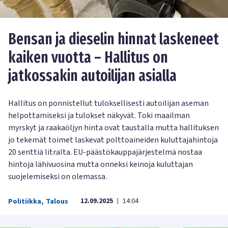
Bensan ja dieselin hinnat laskeneet
kaiken vuotta – Hallitus on
jatkossakin autoilijan asialla
Hallitus on ponnistellut tuloksellisesti autoilijan aseman
helpottamiseksi ja tulokset näkyvät. Toki maailman
myrskyt ja raakaöljyn hinta ovat taustalla mutta hallituksen
jo tekemät toimet laskevat polttoaineiden kuluttajahintoja
20 senttiä litralta. EU-päästökauppajärjestelmä nostaa
hintoja lähivuosina mutta onneksi keinoja kuluttajan
suojelemiseksi on olemassa.
12.09.2025
14:04
Politiikka
,
Talous
|