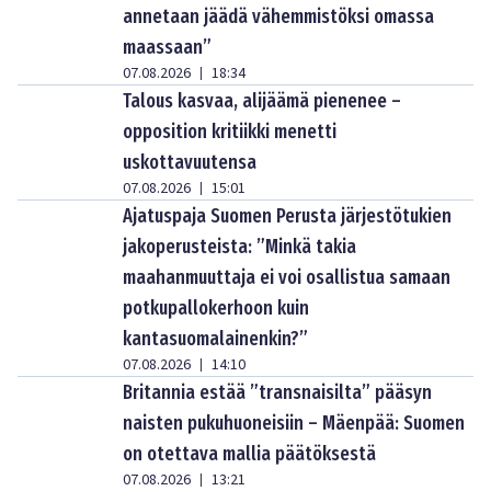
annetaan jäädä vähemmistöksi omassa
maassaan”
07.08.2026
18:34
|
Talous kasvaa, alijäämä pienenee –
opposition kritiikki menetti
uskottavuutensa
07.08.2026
15:01
|
Ajatuspaja Suomen Perusta järjestötukien
jakoperusteista: ”Minkä takia
maahanmuuttaja ei voi osallistua samaan
potkupallokerhoon kuin
kantasuomalainenkin?”
07.08.2026
14:10
|
Britannia estää ”transnaisilta” pääsyn
naisten pukuhuoneisiin – Mäenpää: Suomen
on otettava mallia päätöksestä
07.08.2026
13:21
|