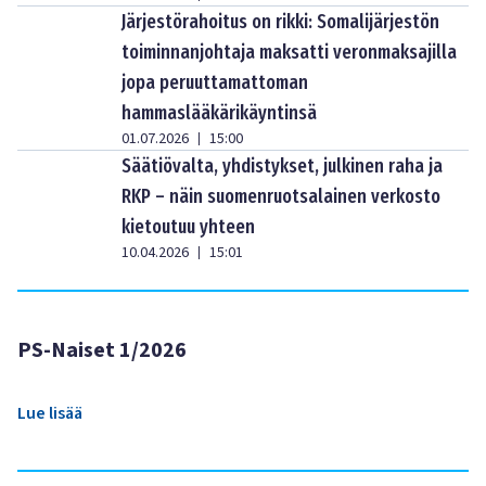
Järjestörahoitus on rikki: Somalijärjestön
toiminnanjohtaja maksatti veronmaksajilla
jopa peruuttamattoman
hammaslääkärikäyntinsä
01.07.2026
15:00
|
Säätiövalta, yhdistykset, julkinen raha ja
RKP – näin suomenruotsalainen verkosto
kietoutuu yhteen
10.04.2026
15:01
|
PS-Naiset 1/2026
Lue lisää