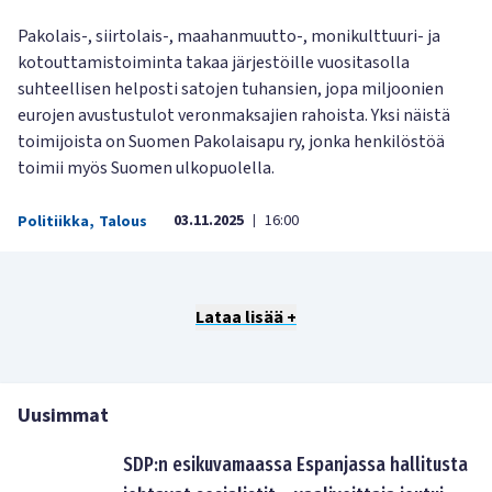
Pakolais-, siirtolais-, maahanmuutto-, monikulttuuri- ja
kotouttamistoiminta takaa järjestöille vuositasolla
suhteellisen helposti satojen tuhansien, jopa miljoonien
eurojen avustustulot veronmaksajien rahoista. Yksi näistä
toimijoista on Suomen Pakolaisapu ry, jonka henkilöstöä
toimii myös Suomen ulkopuolella.
03.11.2025
16:00
Politiikka
,
Talous
|
Lataa lisää +
Uusimmat
SDP:n esikuvamaassa Espanjassa hallitusta