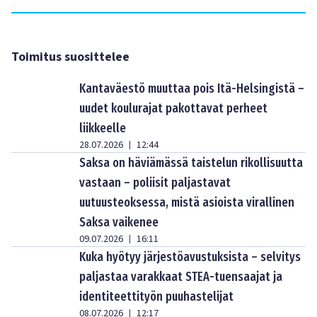
Toimitus suosittelee
Kantaväestö muuttaa pois Itä-Helsingistä –
uudet koulurajat pakottavat perheet
liikkeelle
28.07.2026
12:44
|
Saksa on häviämässä taistelun rikollisuutta
vastaan – poliisit paljastavat
uutuusteoksessa, mistä asioista virallinen
Saksa vaikenee
09.07.2026
16:11
|
Kuka hyötyy järjestöavustuksista – selvitys
paljastaa varakkaat STEA-tuensaajat ja
identiteettityön puuhastelijat
08.07.2026
12:17
|