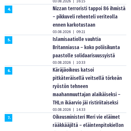
03.08.2026
16:15
|
Nizzan terroristi tappoi 86 ihmistä
4
.
– pikkuveli rehenteli veriteolla
ennen karkotustaan
03.08.2026
09:21
|
Islamisaatiolle vauhtia
5
.
Britanniassa – koko poliisikunta
paastolle solidaarisuussyistä
03.08.2026
10:33
|
Käräjäoikeus katsoi
6
.
pitkäteräisellä veitsellä törkeän
ryöstön tehneen
maahanmuuttajan alaikäiseksi –
THL:n ikäarvio jäi ristiriitaiseksi
03.08.2026
14:33
|
Oikeusministeri Meri vie eläimet
7
.
rääkkääjiltä – eläintenpitokiellon