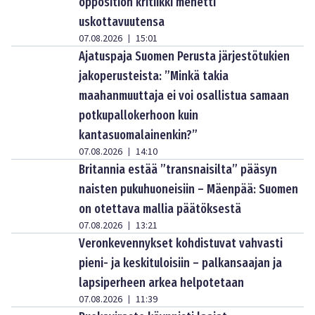
opposition kritiikki menetti
uskottavuutensa
07.08.2026
15:01
|
Ajatuspaja Suomen Perusta järjestötukien
jakoperusteista: ”Minkä takia
maahanmuuttaja ei voi osallistua samaan
potkupallokerhoon kuin
kantasuomalainenkin?”
07.08.2026
14:10
|
Britannia estää ”transnaisilta” pääsyn
naisten pukuhuoneisiin – Mäenpää: Suomen
on otettava mallia päätöksestä
07.08.2026
13:21
|
Veronkevennykset kohdistuvat vahvasti
pieni- ja keskituloisiin – palkansaajan ja
lapsiperheen arkea helpotetaan
07.08.2026
11:39
|