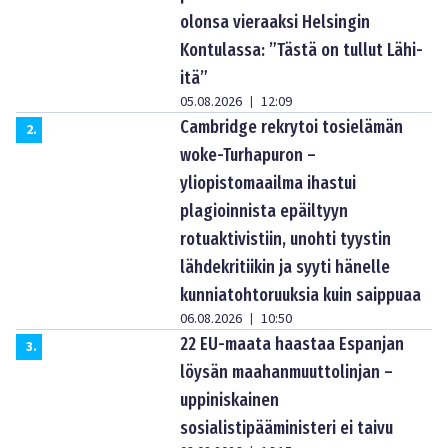
olonsa vieraaksi Helsingin
Kontulassa: ”Tästä on tullut Lähi-
itä”
05.08.2026
12:09
|
Cambridge rekrytoi tosielämän
2
.
woke-Turhapuron –
yliopistomaailma ihastui
plagioinnista epäiltyyn
rotuaktivistiin, unohti tyystin
lähdekritiikin ja syyti hänelle
kunniatohtoruuksia kuin saippuaa
06.08.2026
10:50
|
22 EU-maata haastaa Espanjan
3
.
löysän maahanmuuttolinjan –
uppiniskainen
sosialistipääministeri ei taivu