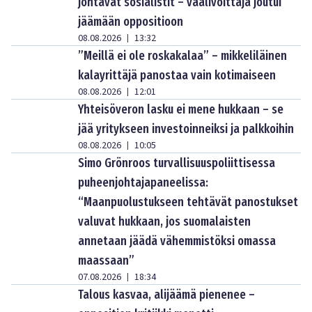
johtavat sosialistit – vaalivoittaja joutui
jäämään oppositioon
08.08.2026
13:32
|
”Meillä ei ole roskakalaa” – mikkeliläinen
kalayrittäjä panostaa vain kotimaiseen
08.08.2026
12:01
|
Yhteisöveron lasku ei mene hukkaan – se
jää yritykseen investoinneiksi ja palkkoihin
08.08.2026
10:05
|
Simo Grönroos turvallisuuspoliittisessa
puheenjohtajapaneelissa:
“Maanpuolustukseen tehtävät panostukset
valuvat hukkaan, jos suomalaisten
annetaan jäädä vähemmistöksi omassa
maassaan”
07.08.2026
18:34
|
Talous kasvaa, alijäämä pienenee –