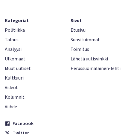
Kategoriat
Sivut
Politiikka
Etusivu
Talous
Suosituimmat
Analyysi
Toimitus
Ulkomaat
Lähetä uutisvinkki
Muut uutiset
Perussuomalainen-lehti
Kulttuuri
Videot
Kolumnit
Viihde
Facebook
Twitter