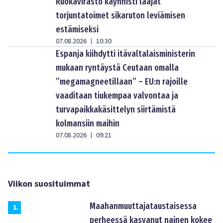
Ruokavirasto käynnisti laajat
torjuntatoimet sikaruton leviämisen
estämiseksi
07.08.2026
10:30
|
Espanja kiihdytti itävaltalaisministerin
mukaan ryntäystä Ceutaan omalla
”megamagneetillaan” – EU:n rajoille
vaaditaan tiukempaa valvontaa ja
turvapaikkakäsittelyn siirtämistä
kolmansiin maihin
07.08.2026
09:21
|
Viikon suosituimmat
Maahanmuuttajataustaisessa
1
.
perheessä kasvanut nainen kokee