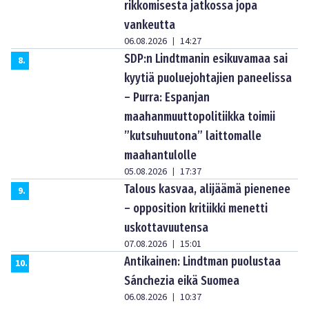
rikkomisesta jatkossa jopa
vankeutta
06.08.2026
14:27
|
SDP:n Lindtmanin esikuvamaa sai
8
.
kyytiä puoluejohtajien paneelissa
– Purra: Espanjan
maahanmuuttopolitiikka toimii
”kutsuhuutona” laittomalle
maahantulolle
05.08.2026
17:37
|
Talous kasvaa, alijäämä pienenee
9
.
– opposition kritiikki menetti
uskottavuutensa
07.08.2026
15:01
|
Antikainen: Lindtman puolustaa
10
.
Sánchezia eikä Suomea
06.08.2026
10:37
|