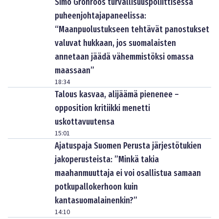
Simo Grönroos turvallisuuspoliittisessa
puheenjohtajapaneelissa:
“Maanpuolustukseen tehtävät panostukset
valuvat hukkaan, jos suomalaisten
annetaan jäädä vähemmistöksi omassa
maassaan”
18:34
Talous kasvaa, alijäämä pienenee –
opposition kritiikki menetti
uskottavuutensa
15:01
Ajatuspaja Suomen Perusta järjestötukien
jakoperusteista: ”Minkä takia
maahanmuuttaja ei voi osallistua samaan
potkupallokerhoon kuin
kantasuomalainenkin?”
14:10