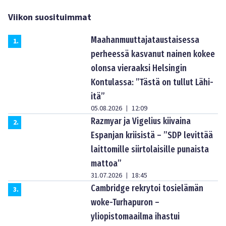
Viikon suosituimmat
Maahanmuuttajataustaisessa
1
.
perheessä kasvanut nainen kokee
olonsa vieraaksi Helsingin
Kontulassa: ”Tästä on tullut Lähi-
itä”
05.08.2026
12:09
|
Razmyar ja Vigelius kiivaina
2
.
Espanjan kriisistä – ”SDP levittää
laittomille siirtolaisille punaista
mattoa”
31.07.2026
18:45
|
Cambridge rekrytoi tosielämän
3
.
woke-Turhapuron –
yliopistomaailma ihastui