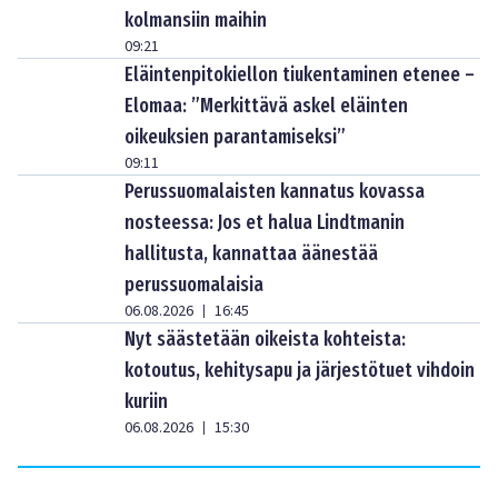
kolmansiin maihin
09:21
Eläintenpitokiellon tiukentaminen etenee –
Elomaa: ”Merkittävä askel eläinten
oikeuksien parantamiseksi”
09:11
Perussuomalaisten kannatus kovassa
nosteessa: Jos et halua Lindtmanin
hallitusta, kannattaa äänestää
perussuomalaisia
06.08.2026
16:45
|
Nyt säästetään oikeista kohteista:
kotoutus, kehitysapu ja järjestötuet vihdoin
kuriin
06.08.2026
15:30
|