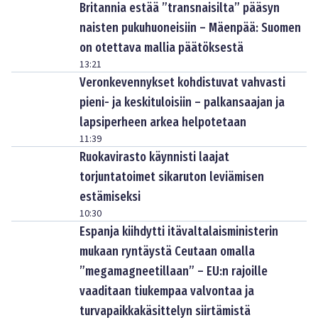
Britannia estää ”transnaisilta” pääsyn
naisten pukuhuoneisiin – Mäenpää: Suomen
on otettava mallia päätöksestä
13:21
Veronkevennykset kohdistuvat vahvasti
pieni- ja keskituloisiin – palkansaajan ja
lapsiperheen arkea helpotetaan
11:39
Ruokavirasto käynnisti laajat
torjuntatoimet sikaruton leviämisen
estämiseksi
10:30
Espanja kiihdytti itävaltalaisministerin
mukaan ryntäystä Ceutaan omalla
”megamagneetillaan” – EU:n rajoille
vaaditaan tiukempaa valvontaa ja
turvapaikkakäsittelyn siirtämistä