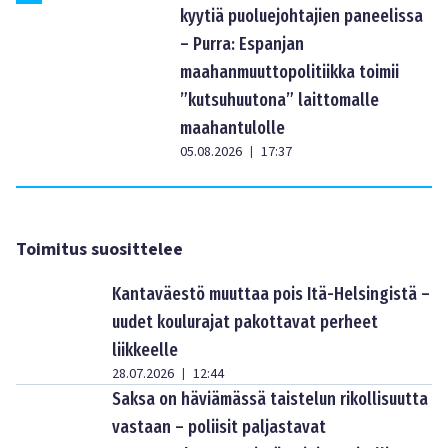
kyytiä puoluejohtajien paneelissa
– Purra: Espanjan
maahanmuuttopolitiikka toimii
”kutsuhuutona” laittomalle
maahantulolle
05.08.2026
17:37
|
Toimitus suosittelee
Kantaväestö muuttaa pois Itä-Helsingistä –
uudet koulurajat pakottavat perheet
liikkeelle
28.07.2026
12:44
|
Saksa on häviämässä taistelun rikollisuutta
vastaan – poliisit paljastavat