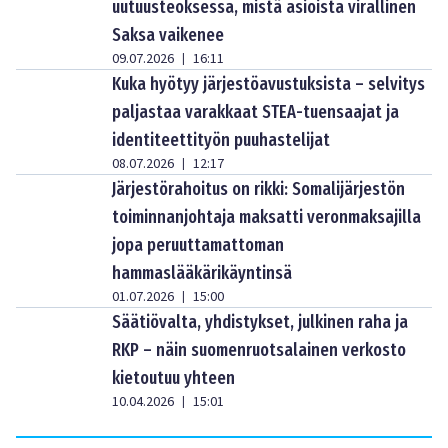
uutuusteoksessa, mistä asioista virallinen
Saksa vaikenee
09.07.2026
16:11
|
Kuka hyötyy järjestöavustuksista – selvitys
paljastaa varakkaat STEA-tuensaajat ja
identiteettityön puuhastelijat
08.07.2026
12:17
|
Järjestörahoitus on rikki: Somalijärjestön
toiminnanjohtaja maksatti veronmaksajilla
jopa peruuttamattoman
hammaslääkärikäyntinsä
01.07.2026
15:00
|
Säätiövalta, yhdistykset, julkinen raha ja
RKP – näin suomenruotsalainen verkosto
kietoutuu yhteen
10.04.2026
15:01
|