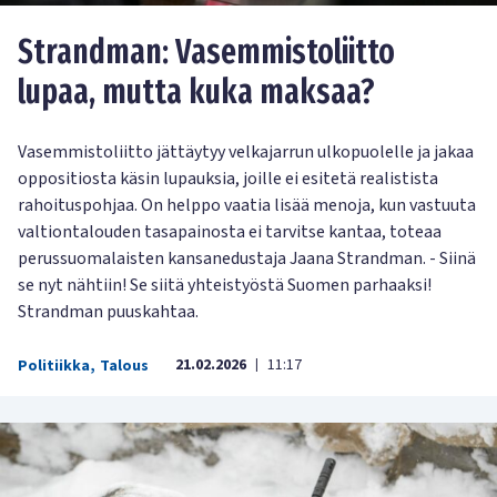
Strandman: Vasemmistoliitto
lupaa, mutta kuka maksaa?
Vasemmistoliitto jättäytyy velkajarrun ulkopuolelle ja jakaa
oppositiosta käsin lupauksia, joille ei esitetä realistista
rahoituspohjaa. On helppo vaatia lisää menoja, kun vastuuta
valtiontalouden tasapainosta ei tarvitse kantaa, toteaa
perussuomalaisten kansanedustaja Jaana Strandman. - Siinä
se nyt nähtiin! Se siitä yhteistyöstä Suomen parhaaksi!
Strandman puuskahtaa.
21.02.2026
11:17
Politiikka
,
Talous
|