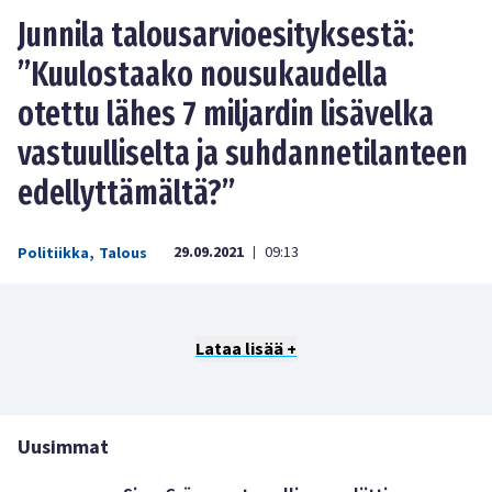
Junnila talousarvioesityksestä:
”Kuulostaako nousukaudella
otettu lähes 7 miljardin lisävelka
vastuulliselta ja suhdannetilanteen
edellyttämältä?”
29.09.2021
09:13
Politiikka
,
Talous
|
Lataa lisää +
Uusimmat