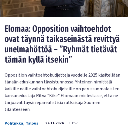
Elomaa: Opposition vaihtoehdot
ovat täynnä taikaseinästä revittyä
unelmahöttöä – ”Ryhmät tietävät
tämän kyllä itsekin”
Opposition vaihtoehtobudjetteja vuodelle 2025 käsitellään
tänään eduskunnan täysistunnossa. Yhteinen nimittäjä
kaikille näille vaihtoehtobudjeteille on perussuomalaisten
kansanedustaja Ritva "Kike" Elomaan mielestä se, että ne
tarjoavat täysin epärealistisia ratkaisuja Suomen
tilanteeseen.
27.11.2024
13:57
Politiikka
,
Talous
|