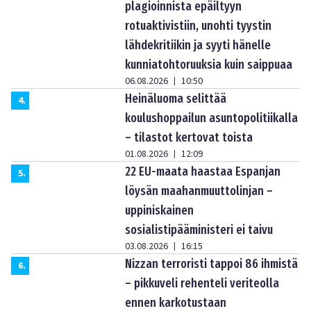
plagioinnista epäiltyyn
rotuaktivistiin, unohti tyystin
lähdekritiikin ja syyti hänelle
kunniatohtoruuksia kuin saippuaa
06.08.2026
10:50
|
Heinäluoma selittää
4
.
koulushoppailun asuntopolitiikalla
– tilastot kertovat toista
01.08.2026
12:09
|
22 EU-maata haastaa Espanjan
5
.
löysän maahanmuuttolinjan –
uppiniskainen
sosialistipääministeri ei taivu
03.08.2026
16:15
|
Nizzan terroristi tappoi 86 ihmistä
6
.
– pikkuveli rehenteli veriteolla
ennen karkotustaan