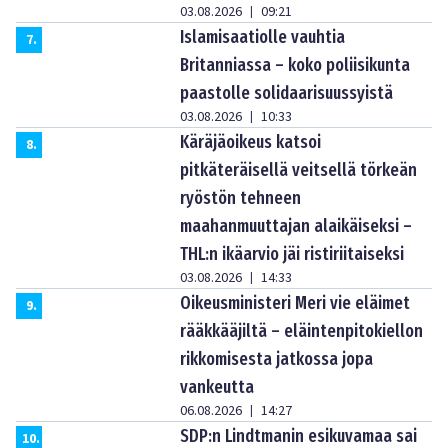
03.08.2026
09:21
|
Islamisaatiolle vauhtia
7
.
Britanniassa – koko poliisikunta
paastolle solidaarisuussyistä
03.08.2026
10:33
|
Käräjäoikeus katsoi
8
.
pitkäteräisellä veitsellä törkeän
ryöstön tehneen
maahanmuuttajan alaikäiseksi –
THL:n ikäarvio jäi ristiriitaiseksi
03.08.2026
14:33
|
Oikeusministeri Meri vie eläimet
9
.
rääkkääjiltä – eläintenpitokiellon
rikkomisesta jatkossa jopa
vankeutta
06.08.2026
14:27
|
SDP:n Lindtmanin esikuvamaa sai
10
.