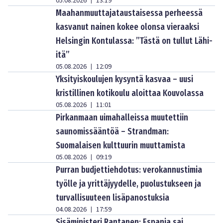
05.08.2026
13:19
|
Maahanmuuttajataustaisessa perheessä
kasvanut nainen kokee olonsa vieraaksi
Helsingin Kontulassa: ”Tästä on tullut Lähi-
itä”
05.08.2026
12:09
|
Yksityiskoulujen kysyntä kasvaa – uusi
kristillinen kotikoulu aloittaa Kouvolassa
05.08.2026
11:01
|
Pirkanmaan uimahalleissa muutettiin
saunomissääntöä – Strandman:
Suomalaisen kulttuurin muuttamista
05.08.2026
09:19
|
Purran budjettiehdotus: verokannustimia
työlle ja yrittäjyydelle, puolustukseen ja
turvallisuuteen lisäpanostuksia
04.08.2026
17:59
|
Sisäministeri Rantanen: Espanja sai