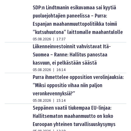
SDP:n Lindtmanin esikuvamaa sai kyytiä
puoluejohtajien paneelissa – Purra:
Espanjan maahanmuuttopolitiikka toimii
”kutsuhuutona” laittomalle maahantulolle
05.08.2026
17:37
|
Liikenneinvestoinnit vahvistavat Itä-
Suomea – Ranne: Hallitus panostaa
kasvuun, ei pelkästään säästä
05.08.2026
16:14
|
Purra ihmettelee opposition verolinjauksia:
”Miksi oppositio vihaa niin paljon
veronkevennyksiä?”
05.08.2026
15:14
|
Seppänen vaatii tiukempaa EU-linjaa:
Hallitsematon maahanmuutto on koko
Euroopan yhteinen turvallisuuskysymys