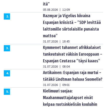
itä”
05.08.2026
12:09
|
Razmyar ja Vigelius kiivaina
2
.
Espanjan kriisistä – ”SDP levittää
laittomille siirtolaisille punaista
mattoa”
31.07.2026
18:45
|
Kymmenet tuhannet afrikkalaiset
3
.
tunkeutuivat väkisin Eurooppaan –
Espanjan Ceutassa ”täysi kaaos”
31.07.2026
08:04
|
Antikainen: Espanjan raja murtui –
4
.
tätäkö Lindtman haluaa Suomelle?
31.07.2026
09:01
|
Kielimuuri suojaa:
5
.
Maahanmuuttajalapset eivät
kelpaa ruotsinkielisiin kouluihin