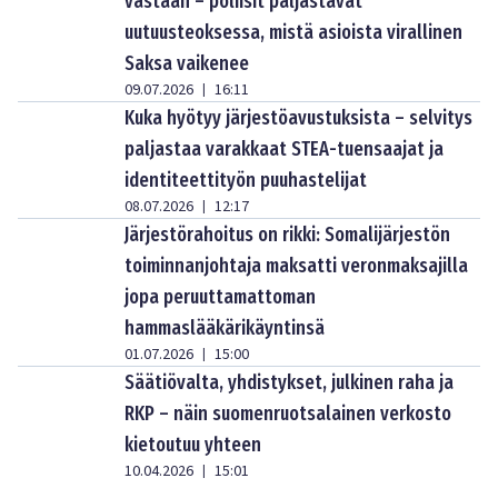
vastaan – poliisit paljastavat
uutuusteoksessa, mistä asioista virallinen
Saksa vaikenee
09.07.2026
16:11
|
Kuka hyötyy järjestöavustuksista – selvitys
paljastaa varakkaat STEA-tuensaajat ja
identiteettityön puuhastelijat
08.07.2026
12:17
|
Järjestörahoitus on rikki: Somalijärjestön
toiminnanjohtaja maksatti veronmaksajilla
jopa peruuttamattoman
hammaslääkärikäyntinsä
01.07.2026
15:00
|
Säätiövalta, yhdistykset, julkinen raha ja
RKP – näin suomenruotsalainen verkosto
kietoutuu yhteen
10.04.2026
15:01
|