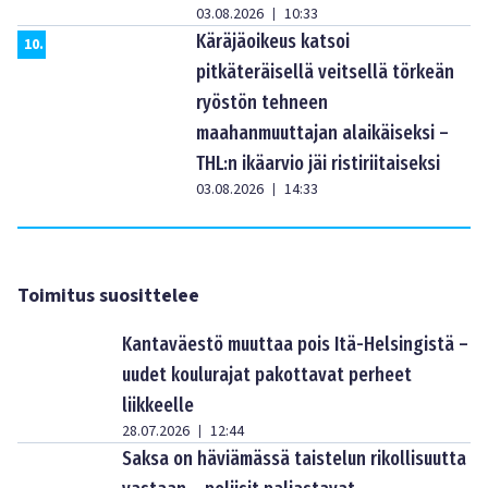
03.08.2026
10:33
|
Käräjäoikeus katsoi
10
.
pitkäteräisellä veitsellä törkeän
ryöstön tehneen
maahanmuuttajan alaikäiseksi –
THL:n ikäarvio jäi ristiriitaiseksi
03.08.2026
14:33
|
Toimitus suosittelee
Kantaväestö muuttaa pois Itä-Helsingistä –
uudet koulurajat pakottavat perheet
liikkeelle
28.07.2026
12:44
|
Saksa on häviämässä taistelun rikollisuutta