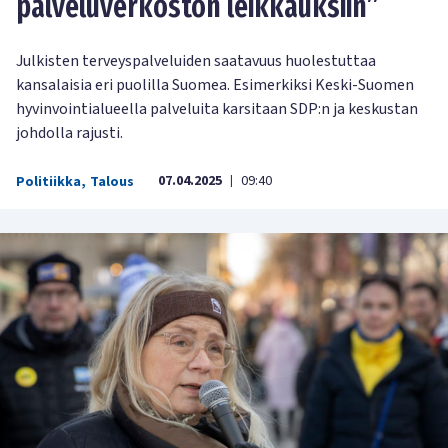
palveluverkoston leikkauksiin”
Julkisten terveyspalveluiden saatavuus huolestuttaa
kansalaisia eri puolilla Suomea. Esimerkiksi Keski-Suomen
hyvinvointialueella palveluita karsitaan SDP:n ja keskustan
johdolla rajusti.
07.04.2025
09:40
Politiikka
,
Talous
|