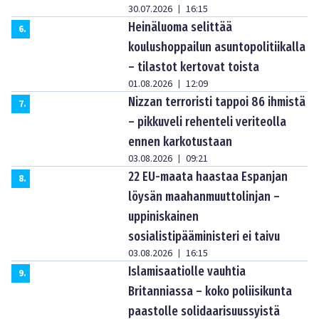
30.07.2026
16:15
|
Heinäluoma selittää
6
.
koulushoppailun asuntopolitiikalla
– tilastot kertovat toista
01.08.2026
12:09
|
Nizzan terroristi tappoi 86 ihmistä
7
.
– pikkuveli rehenteli veriteolla
ennen karkotustaan
03.08.2026
09:21
|
22 EU-maata haastaa Espanjan
8
.
löysän maahanmuuttolinjan –
uppiniskainen
sosialistipääministeri ei taivu
03.08.2026
16:15
|
Islamisaatiolle vauhtia
9
.
Britanniassa – koko poliisikunta
paastolle solidaarisuussyistä