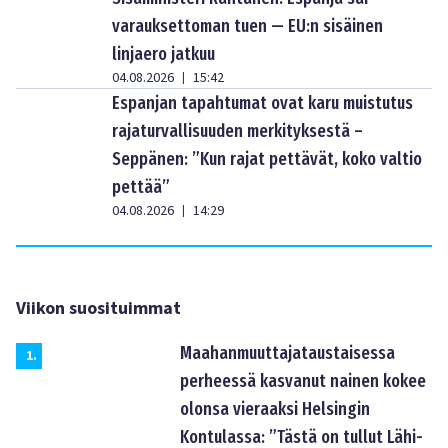
varauksettoman tuen — EU:n sisäinen
linjaero jatkuu
04.08.2026
15:42
|
Espanjan tapahtumat ovat karu muistutus
rajaturvallisuuden merkityksestä –
Seppänen: ”Kun rajat pettävät, koko valtio
pettää”
04.08.2026
14:29
|
Viikon suosituimmat
Maahanmuuttajataustaisessa
1
.
perheessä kasvanut nainen kokee
olonsa vieraaksi Helsingin
Kontulassa: ”Tästä on tullut Lähi-