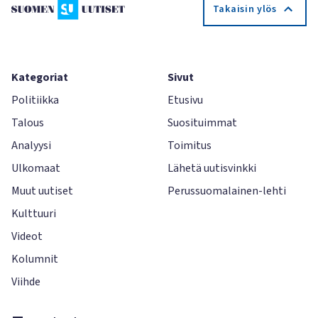
Takaisin ylös
Kategoriat
Sivut
Politiikka
Etusivu
Talous
Suosituimmat
Analyysi
Toimitus
Ulkomaat
Lähetä uutisvinkki
Muut uutiset
Perussuomalainen-lehti
Kulttuuri
Videot
Kolumnit
Viihde