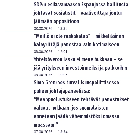
SDP:n esikuvamaassa Espanjassa hallitusta
johtavat sosialistit – vaalivoittaja joutui
jäämään oppositioon
08.08.2026
13:32
|
”Meillä ei ole roskakalaa” – mikkeliläinen
kalayrittäjä panostaa vain kotimaiseen
08.08.2026
12:01
|
Yhteisöveron lasku ei mene hukkaan – se
jää yritykseen investoinneiksi ja palkkoihin
08.08.2026
10:05
|
Simo Grönroos turvallisuuspoliittisessa
puheenjohtajapaneelissa:
“Maanpuolustukseen tehtävät panostukset
valuvat hukkaan, jos suomalaisten
annetaan jäädä vähemmistöksi omassa
maassaan”
07.08.2026
18:34
|