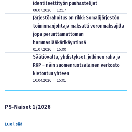
identiteettityön puuhastelijat
08.07.2026
12:17
|
Järjestörahoitus on rikki: Somalijärjestön
toiminnanjohtaja maksatti veronmaksajilla
jopa peruuttamattoman
hammaslääkärikäyntinsä
01.07.2026
15:00
|
Säätiövalta, yhdistykset, julkinen raha ja
RKP – näin suomenruotsalainen verkosto
kietoutuu yhteen
10.04.2026
15:01
|
PS-Naiset 1/2026
Lue lisää