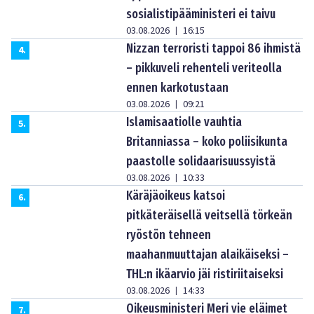
sosialistipääministeri ei taivu
03.08.2026
16:15
|
Nizzan terroristi tappoi 86 ihmistä
4
.
– pikkuveli rehenteli veriteolla
ennen karkotustaan
03.08.2026
09:21
|
Islamisaatiolle vauhtia
5
.
Britanniassa – koko poliisikunta
paastolle solidaarisuussyistä
03.08.2026
10:33
|
Käräjäoikeus katsoi
6
.
pitkäteräisellä veitsellä törkeän
ryöstön tehneen
maahanmuuttajan alaikäiseksi –
THL:n ikäarvio jäi ristiriitaiseksi
03.08.2026
14:33
|
Oikeusministeri Meri vie eläimet
7
.