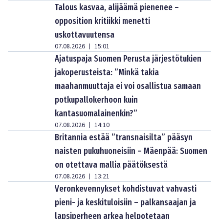
Talous kasvaa, alijäämä pienenee –
opposition kritiikki menetti
uskottavuutensa
07.08.2026
15:01
|
Ajatuspaja Suomen Perusta järjestötukien
jakoperusteista: ”Minkä takia
maahanmuuttaja ei voi osallistua samaan
potkupallokerhoon kuin
kantasuomalainenkin?”
07.08.2026
14:10
|
Britannia estää ”transnaisilta” pääsyn
naisten pukuhuoneisiin – Mäenpää: Suomen
on otettava mallia päätöksestä
07.08.2026
13:21
|
Veronkevennykset kohdistuvat vahvasti
pieni- ja keskituloisiin – palkansaajan ja
lapsiperheen arkea helpotetaan