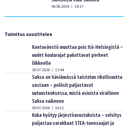
06.08.2026
10:37
|
Toimitus suosittelee
Kantaväestö muuttaa pois Itä-Helsingistä –
uudet koulurajat pakottavat perheet
liikkeelle
28.07.2026
12:44
|
Saksa on häviämässä taistelun rikollisuutta
vastaan – poliisit paljastavat
uutuusteoksessa, mistä asioista virallinen
Saksa vaikenee
09.07.2026
16:11
|
Kuka hyötyy järjestöavustuksista – selvitys
paljastaa varakkaat STEA-tuensaajat ja