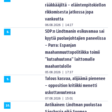
rääkkääjiltä – eläintenpitokiellon
rikkomisesta jatkossa jopa
vankeutta
06.08.2026
14:27
|
SDP:n Lindtmanin esikuvamaa sai
8
.
kyytiä puoluejohtajien paneelissa
– Purra: Espanjan
maahanmuuttopolitiikka toimii
”kutsuhuutona” laittomalle
maahantulolle
05.08.2026
17:37
|
Talous kasvaa, alijäämä pienenee
9
.
– opposition kritiikki menetti
uskottavuutensa
07.08.2026
15:01
|
Antikainen: Lindtman puolustaa
10
.
Sánchezia eikä Suomea