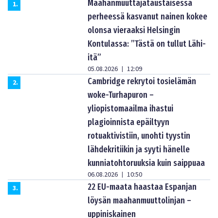
Maahanmuuttajataustaisessa
1
.
perheessä kasvanut nainen kokee
olonsa vieraaksi Helsingin
Kontulassa: ”Tästä on tullut Lähi-
itä”
05.08.2026
12:09
|
Cambridge rekrytoi tosielämän
2
.
woke-Turhapuron –
yliopistomaailma ihastui
plagioinnista epäiltyyn
rotuaktivistiin, unohti tyystin
lähdekritiikin ja syyti hänelle
kunniatohtoruuksia kuin saippuaa
06.08.2026
10:50
|
22 EU-maata haastaa Espanjan
3
.
löysän maahanmuuttolinjan –
uppiniskainen