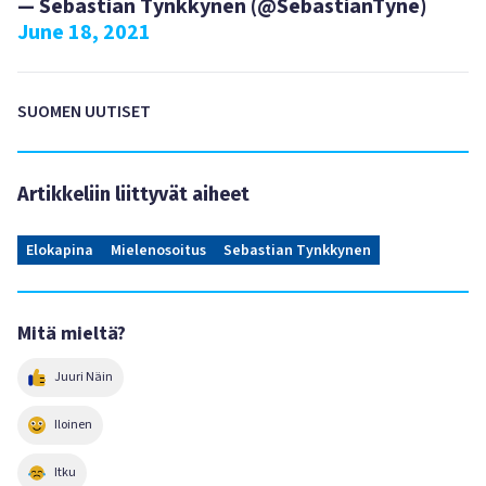
— Sebastian Tynkkynen (@SebastianTyne)
June 18, 2021
SUOMEN UUTISET
Artikkeliin liittyvät aiheet
Elokapina
Mielenosoitus
Sebastian Tynkkynen
Mitä mieltä?
Juuri Näin
Iloinen
Itku