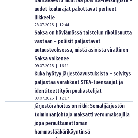
Kantaväestö muuttaa pois Itä-Helsingistä –
uudet koulurajat pakottavat perheet
liikkeelle
28.07.2026
12:44
|
Saksa on häviämässä taistelun rikollisuutta
vastaan – poliisit paljastavat
uutuusteoksessa, mistä asioista virallinen
Saksa vaikenee
09.07.2026
16:11
|
Kuka hyötyy järjestöavustuksista – selvitys
paljastaa varakkaat STEA-tuensaajat ja
identiteettityön puuhastelijat
08.07.2026
12:17
|
Järjestörahoitus on rikki: Somalijärjestön
toiminnanjohtaja maksatti veronmaksajilla
jopa peruuttamattoman
hammaslääkärikäyntinsä