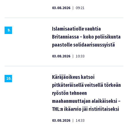
03.08.2026
09:21
|
Islamisaatiolle vauhtia
9
.
Britanniassa – koko poliisikunta
paastolle solidaarisuussyistä
03.08.2026
10:33
|
Käräjäoikeus katsoi
10
.
pitkäteräisellä veitsellä törkeän
ryöstön tehneen
maahanmuuttajan alaikäiseksi –
THL:n ikäarvio jäi ristiriitaiseksi
03.08.2026
14:33
|