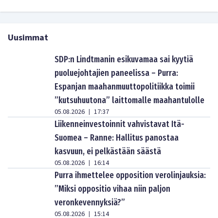
Uusimmat
SDP:n Lindtmanin esikuvamaa sai kyytiä
puoluejohtajien paneelissa – Purra:
Espanjan maahanmuuttopolitiikka toimii
”kutsuhuutona” laittomalle maahantulolle
05.08.2026
17:37
|
Liikenneinvestoinnit vahvistavat Itä-
Suomea – Ranne: Hallitus panostaa
kasvuun, ei pelkästään säästä
05.08.2026
16:14
|
Purra ihmettelee opposition verolinjauksia:
”Miksi oppositio vihaa niin paljon
veronkevennyksiä?”
05.08.2026
15:14
|