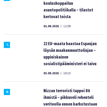
koulushoppailun
asuntopolitiikalla – tilastot
kertovat toista
01.08.2026
12:09
|
22 EU-maata haastaa Espanjan
7
.
löysän maahanmuuttolinjan –
uppiniskainen
sosialistipääministeri ei taivu
03.08.2026
16:15
|
Nizzan terroristi tappoi 86
8
.
ihmistä – pikkuveli rehenteli
veriteolla ennen karkotustaan