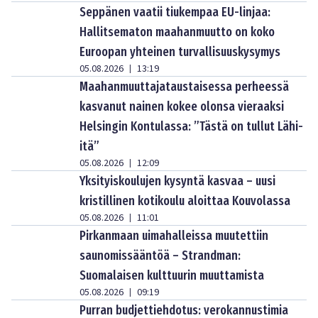
Seppänen vaatii tiukempaa EU-linjaa:
Hallitsematon maahanmuutto on koko
Euroopan yhteinen turvallisuuskysymys
05.08.2026
13:19
|
Maahanmuuttajataustaisessa perheessä
kasvanut nainen kokee olonsa vieraaksi
Helsingin Kontulassa: ”Tästä on tullut Lähi-
itä”
05.08.2026
12:09
|
Yksityiskoulujen kysyntä kasvaa – uusi
kristillinen kotikoulu aloittaa Kouvolassa
05.08.2026
11:01
|
Pirkanmaan uimahalleissa muutettiin
saunomissääntöä – Strandman:
Suomalaisen kulttuurin muuttamista
05.08.2026
09:19
|
Purran budjettiehdotus: verokannustimia