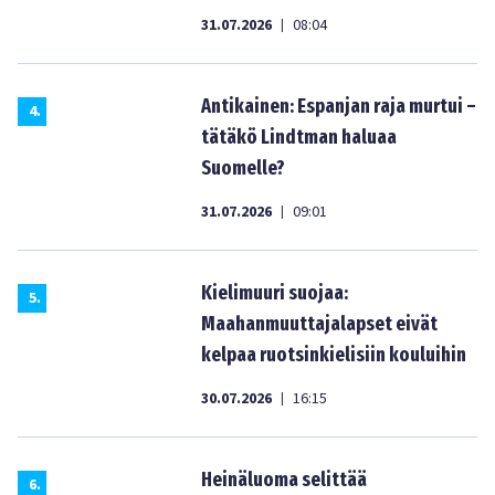
31.07.2026
08:04
|
Antikainen: Espanjan raja murtui –
4
.
tätäkö Lindtman haluaa
Suomelle?
31.07.2026
09:01
|
Kielimuuri suojaa:
5
.
Maahanmuuttajalapset eivät
kelpaa ruotsinkielisiin kouluihin
30.07.2026
16:15
|
Heinäluoma selittää
6
.