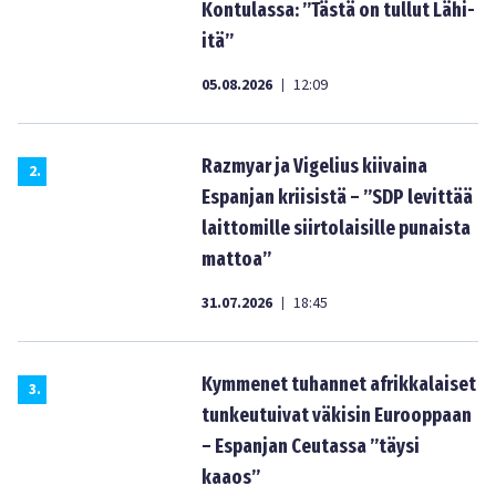
Kontulassa: ”Tästä on tullut Lähi-
itä”
05.08.2026
12:09
|
Razmyar ja Vigelius kiivaina
2
.
Espanjan kriisistä – ”SDP levittää
laittomille siirtolaisille punaista
mattoa”
31.07.2026
18:45
|
Kymmenet tuhannet afrikkalaiset
3
.
tunkeutuivat väkisin Eurooppaan
– Espanjan Ceutassa ”täysi
kaaos”