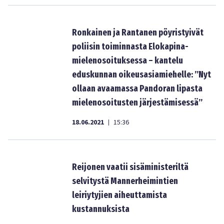
Ronkainen ja Rantanen pöyristyivät
poliisin toiminnasta Elokapina-
mielenosoituksessa – kantelu
eduskunnan oikeusasiamiehelle: ”Nyt
ollaan avaamassa Pandoran lipasta
mielenosoitusten järjestämisessä”
18.06.2021
15:36
|
Reijonen vaatii sisäministeriltä
selvitystä Mannerheimintien
leiriytyjien aiheuttamista
kustannuksista