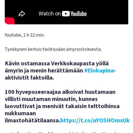
Youtube, 1 h 22 min.
Tynkkynen kertoo twiitissään ämyriostoksesta.
Kävin ostamassa Verkkokaupasta yöllä
ämyrin ja menin herättämään
#Elokapina
-
aktivistit faktoilla.
100 hyveposeeraajaa alkoivat huutamaan
villisti muutaman minuutin, kunnes
luovuttivat ja menivät takaisin telttoihinsa
nukkumaan
ilmastohätätilaansa.
https://t.co/uYOSHOmxUk