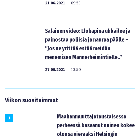
21.06.2021
09:58
|
Salainen video: Elokapina uhkailee ja
painostaa poliisia ja nauraa päälle –
”Jos ne yrittää estää meidän
menemisen Mannerheimintielle..”
27.09.2021
13:50
|
Viikon suosituimmat
Maahanmuuttajataustaisessa
1
.
perheessä kasvanut nainen kokee
olonsa vieraaksi Helsingin