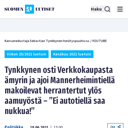
Haku
Kansanedustaja Sebastian Tynkkynen herätyspuuhissa.
/
YOUTUBE
Viikon 25/2021 luetuin
Kesäkuu
2021 luetuin
Tynkkynen osti Verkkokaupasta
ämyrin ja ajoi Mannerheimintiellä
makoilevat herrantertut ylös
aamuyöstä – ”Ei autotiellä saa
nukkua!”
Politiikka
Jaa
18.06.2021
15:00
|