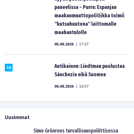
paneelissa – Purra: Espanjan
maahanmuuttopolitiikka toimii
”kutsuhuutona” laittomalle
maahantulolle
05.08.2026
17:37
|
Antikainen: Lindtman puolustaa
10
.
Sánchezia eikä Suomea
06.08.2026
10:37
|
Uusimmat
Simo Grönroos turvallisuuspoliittisessa