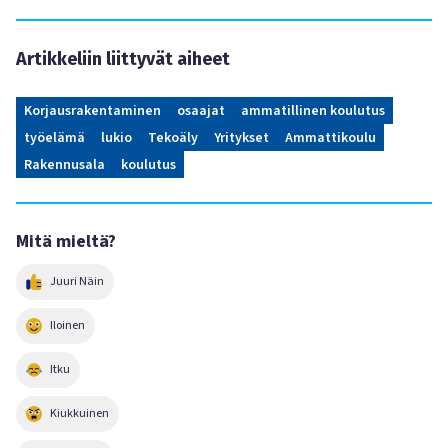
Artikkeliin liittyvät aiheet
Korjausrakentaminen
osaajat
ammatillinen koulutus
työelämä
lukio
Tekoäly
Yritykset
Ammattikoulu
Rakennusala
koulutus
Mitä mieltä?
Juuri Näin
Iloinen
Itku
Kiukkuinen