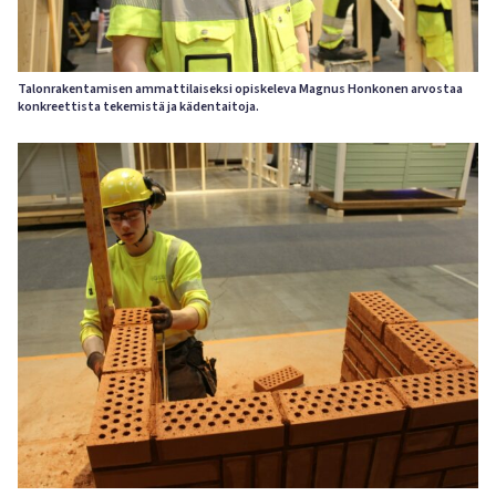
Talonrakentamisen ammattilaiseksi opiskeleva Magnus Honkonen arvostaa
konkreettista tekemistä ja kädentaitoja.