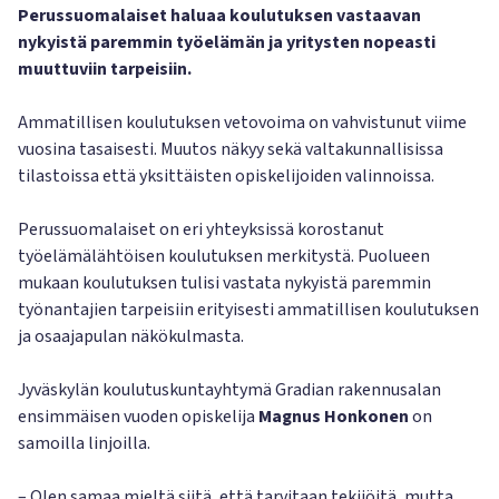
Perussuomalaiset haluaa koulutuksen vastaavan
nykyistä paremmin työelämän ja yritysten nopeasti
muuttuviin tarpeisiin.
Ammatillisen koulutuksen vetovoima on vahvistunut viime
vuosina tasaisesti. Muutos näkyy sekä valtakunnallisissa
tilastoissa että yksittäisten opiskelijoiden valinnoissa.
Perussuomalaiset on eri yhteyksissä korostanut
työelämälähtöisen koulutuksen merkitystä. Puolueen
mukaan koulutuksen tulisi vastata nykyistä paremmin
työnantajien tarpeisiin erityisesti ammatillisen koulutuksen
ja osaajapulan näkökulmasta.
Jyväskylän koulutuskuntayhtymä Gradian rakennusalan
ensimmäisen vuoden opiskelija
Magnus Honkonen
on
samoilla linjoilla.
– Olen samaa mieltä siitä, että tarvitaan tekijöitä, mutta