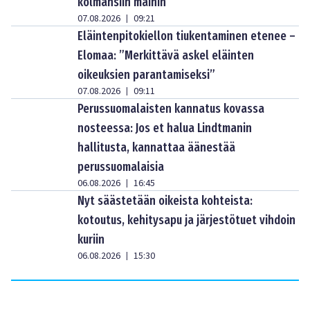
kolmansiin maihin
07.08.2026
09:21
|
Eläintenpitokiellon tiukentaminen etenee –
Elomaa: ”Merkittävä askel eläinten
oikeuksien parantamiseksi”
07.08.2026
09:11
|
Perussuomalaisten kannatus kovassa
nosteessa: Jos et halua Lindtmanin
hallitusta, kannattaa äänestää
perussuomalaisia
06.08.2026
16:45
|
Nyt säästetään oikeista kohteista:
kotoutus, kehitysapu ja järjestötuet vihdoin
kuriin
06.08.2026
15:30
|