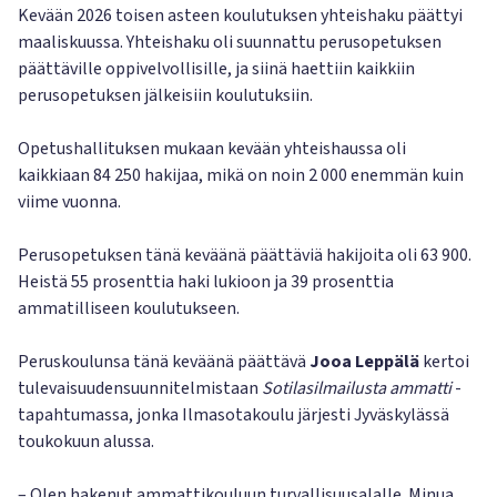
Kevään 2026 toisen asteen koulutuksen yhteishaku päättyi
maaliskuussa. Yhteishaku oli suunnattu perusopetuksen
päättäville oppivelvollisille, ja siinä haettiin kaikkiin
perusopetuksen jälkeisiin koulutuksiin.
Opetushallituksen mukaan kevään yhteishaussa oli
kaikkiaan 84 250 hakijaa, mikä on noin 2 000 enemmän kuin
viime vuonna.
Perusopetuksen tänä keväänä päättäviä hakijoita oli 63 900.
Heistä 55 prosenttia haki lukioon ja 39 prosenttia
ammatilliseen koulutukseen.
Peruskoulunsa tänä keväänä päättävä
Jooa Leppälä
kertoi
tulevaisuudensuunnitelmistaan
Sotilasilmailusta ammatti
-
tapahtumassa, jonka Ilmasotakoulu järjesti Jyväskylässä
toukokuun alussa.
– Olen hakenut ammattikouluun turvallisuusalalle. Minua