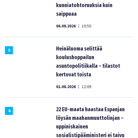
kunniatohtoruuksia kuin
saippuaa
06.08.2026
10:50
|
Heinäluoma selittää
3
.
koulushoppailun
asuntopolitiikalla – tilastot
kertovat toista
01.08.2026
12:09
|
22 EU-maata haastaa Espanjan
4
.
löysän maahanmuuttolinjan –
uppiniskainen
sosialistipääministeri ei taivu