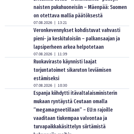
naisten pukuhuoneisiin – Mäenpää: Suomen
on otettava mallia päätöksestä
07.08.2026
13:21
|
Veronkevennykset kohdistuvat vahvasti
pieni- ja keskituloisiin – palkansaajan ja
lapsiperheen arkea helpotetaan
07.08.2026
11:39
|
Ruokavirasto käynnisti laajat
torjuntatoimet sikaruton leviämisen
estämiseksi
07.08.2026
10:30
|
Espanja kiihdytti itävaltalaisministerin
mukaan ryntäystä Ceutaan omalla
”megamagneetillaan” – EU:n rajoille
vaaditaan tiukempaa valvontaa ja
turvapaikkakäsittelyn siirtämistä