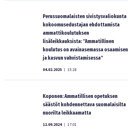
Perussuomalaisten sivistysvaliokunta
kokoomusedustajan ehdottamista
ammattikoulutuksen
lisäleikkauksista: ”Ammatillinen
koulutus on avainasemassa osaamisen
ja kasvun vahvistamisessa”
04.02.2025
15:28
|
Koponen: Ammatillisen opetuksen
säästöt kohdennettava suomalaisilta
nuorilta leikkaamatta
12.09.2024
17:01
|