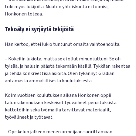
toki myös lukijoita. Muuten yhteiskunta ei toimisi,
Honkonen toteaa.
Tekoäly ei syrjäytä tekijöitä
Hän kertoo, ettei lukio tuntunut omalta vaihtoehdolta.
– Kokeilin lukiota, mutta se ei ollut minun juttuni. Se oli
tylsää, ja halusin päästä tekemään käsillä. Tykkään rakentaa
ja tehdä konkreettisia asioita. Olen tykännyt Gradian
antamasta ammatillisesta koulutuksesta.
Kolmivuotisen koulutuksen aikana Honkonen oppii
talonrakennuksen keskeiset työvaiheet perustuksista
kattotöihin sekä työmailla tarvittavat materiaalit,
työvälineet ja työtavat.
– Opiskelun jälkeen menen armeijaan suorittamaan