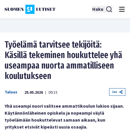
Haku
Työelämä tarvitsee tekijöitä:
Käsillä tekeminen houkuttelee yhä
useampaa nuorta ammatilliseen
koulutukseen
Talous
Jaa
25.05.2026
09:15
|
Yhä useampi nuori valitsee ammattikoulun lukion sijaan.
Käytännönläheinen opiskelu ja nopeampi väylä
työelämään houkuttelevat samaan aikaan, kun
yritykset etsivät kipeästi uusia osaajia.