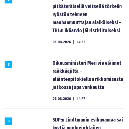
pitkäteräisellä veitsellä törkeän
ryöstön tehneen
maahanmuuttajan alaikäiseksi –
THL:n ikäarvio jäi ristiriitaiseksi
03.08.2026
14:33
|
Oikeusministeri Meri vie eläimet
8
.
rääkkääjiltä –
eläintenpitokiellon rikkomisesta
jatkossa jopa vankeutta
06.08.2026
14:27
|
SDP:n Lindtmanin esikuvamaa sai
9
.
kyytiä puoluejohtajien