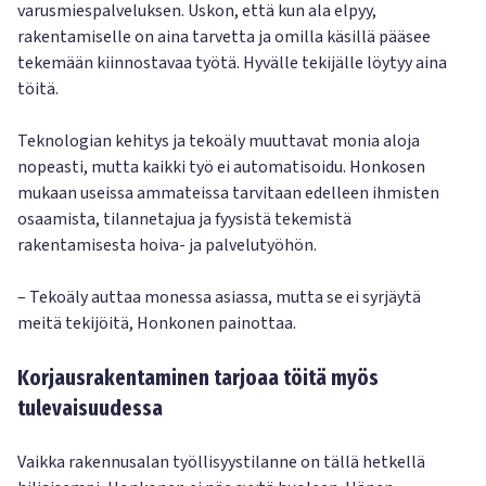
varusmiespalveluksen. Uskon, että kun ala elpyy,
rakentamiselle on aina tarvetta ja omilla käsillä pääsee
tekemään kiinnostavaa työtä. Hyvälle tekijälle löytyy aina
töitä.
Teknologian kehitys ja tekoäly muuttavat monia aloja
nopeasti, mutta kaikki työ ei automatisoidu. Honkosen
mukaan useissa ammateissa tarvitaan edelleen ihmisten
osaamista, tilannetajua ja fyysistä tekemistä
rakentamisesta hoiva- ja palvelutyöhön.
– Tekoäly auttaa monessa asiassa, mutta se ei syrjäytä
meitä tekijöitä, Honkonen painottaa.
Korjausrakentaminen tarjoaa töitä myös
tulevaisuudessa
Vaikka rakennusalan työllisyystilanne on tällä hetkellä