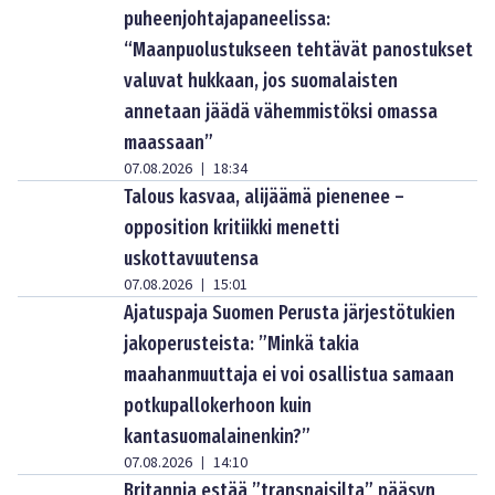
puheenjohtajapaneelissa:
“Maanpuolustukseen tehtävät panostukset
valuvat hukkaan, jos suomalaisten
annetaan jäädä vähemmistöksi omassa
maassaan”
07.08.2026
18:34
|
Talous kasvaa, alijäämä pienenee –
opposition kritiikki menetti
uskottavuutensa
07.08.2026
15:01
|
Ajatuspaja Suomen Perusta järjestötukien
jakoperusteista: ”Minkä takia
maahanmuuttaja ei voi osallistua samaan
potkupallokerhoon kuin
kantasuomalainenkin?”
07.08.2026
14:10
|
Britannia estää ”transnaisilta” pääsyn