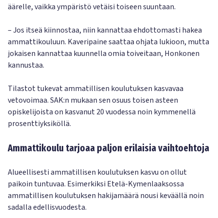
äärelle, vaikka ympäristö vetäisi toiseen suuntaan.
– Jos itseä kiinnostaa, niin kannattaa ehdottomasti hakea
ammattikouluun. Kaveripaine saattaa ohjata lukioon, mutta
jokaisen kannattaa kuunnella omia toiveitaan, Honkonen
kannustaa.
Tilastot tukevat ammatillisen koulutuksen kasvavaa
vetovoimaa. SAK:n mukaan sen osuus toisen asteen
opiskelijoista on kasvanut 20 vuodessa noin kymmenellä
prosenttiyksiköllä.
Ammattikoulu tarjoaa paljon erilaisia vaihtoehtoja
Alueellisesti ammatillisen koulutuksen kasvu on ollut
paikoin tuntuvaa. Esimerkiksi Etelä-Kymenlaaksossa
ammatillisen koulutuksen hakijamäärä nousi keväällä noin
sadalla edellisvuodesta.