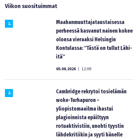
Viikon suosituimmat
Maahanmuuttajataustaisessa
1
.
perheessä kasvanut nainen kokee
olonsa vieraaksi Helsingin
Kontulassa: ”Tästä on tullut Lähi-
itä”
05.08.2026
12:09
|
Cambridge rekrytoi tosielämän
2
.
woke-Turhapuron –
yliopistomaailma ihastui
plagioinnista epäiltyyn
rotuaktivistiin, unohti tyystin
lähdekritiikin ja syyti hänelle