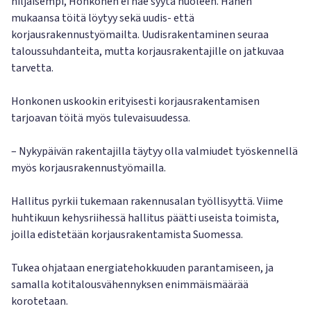
hiljaisempi, Honkonen ei näe syytä huoleen. Hänen
mukaansa töitä löytyy sekä uudis- että
korjausrakennustyömailta. Uudisrakentaminen seuraa
taloussuhdanteita, mutta korjausrakentajille on jatkuvaa
tarvetta.
Honkonen uskookin erityisesti korjausrakentamisen
tarjoavan töitä myös tulevaisuudessa.
– Nykypäivän rakentajilla täytyy olla valmiudet työskennellä
myös korjausrakennustyömailla.
Hallitus pyrkii tukemaan rakennusalan työllisyyttä. Viime
huhtikuun kehysriihessä hallitus päätti useista toimista,
joilla edistetään korjausrakentamista Suomessa.
Tukea ohjataan energiatehokkuuden parantamiseen, ja
samalla kotitalousvähennyksen enimmäismäärää
korotetaan.