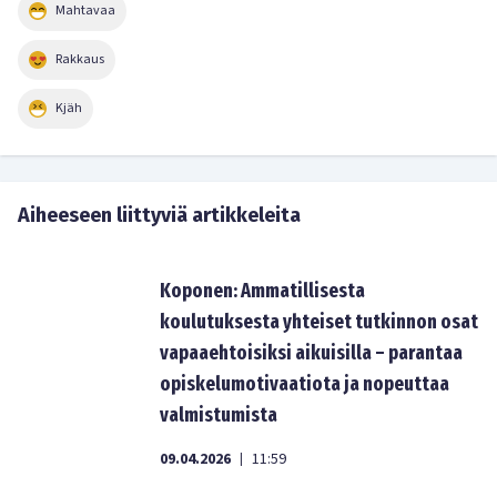
Mahtavaa
Rakkaus
Kjäh
Aiheeseen liittyviä artikkeleita
Koponen: Ammatillisesta
koulutuksesta yhteiset tutkinnon osat
vapaaehtoisiksi aikuisilla – parantaa
opiskelumotivaatiota ja nopeuttaa
valmistumista
09.04.2026
11:59
|