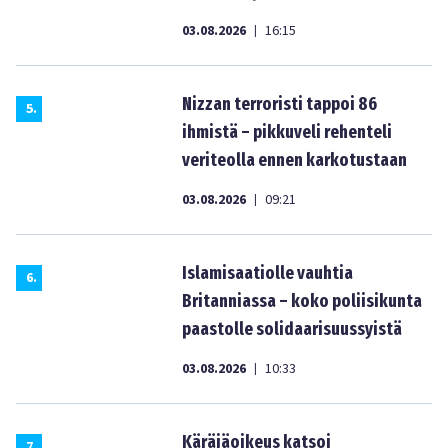
03.08.2026
16:15
|
Nizzan terroristi tappoi 86
5
.
ihmistä – pikkuveli rehenteli
veriteolla ennen karkotustaan
03.08.2026
09:21
|
Islamisaatiolle vauhtia
6
.
Britanniassa – koko poliisikunta
paastolle solidaarisuussyistä
03.08.2026
10:33
|
Käräjäoikeus katsoi
7
.