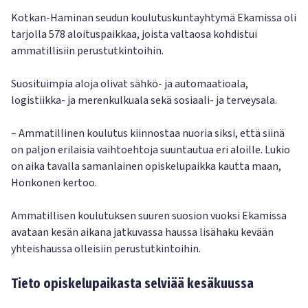
Kotkan-Haminan seudun koulutuskuntayhtymä Ekamissa oli
tarjolla 578 aloituspaikkaa, joista valtaosa kohdistui
ammatillisiin perustutkintoihin.
Suosituimpia aloja olivat sähkö- ja automaatioala,
logistiikka- ja merenkulkuala sekä sosiaali- ja terveysala.
– Ammatillinen koulutus kiinnostaa nuoria siksi, että siinä
on paljon erilaisia vaihtoehtoja suuntautua eri aloille. Lukio
on aika tavalla samanlainen opiskelupaikka kautta maan,
Honkonen kertoo.
Ammatillisen koulutuksen suuren suosion vuoksi Ekamissa
avataan kesän aikana jatkuvassa haussa lisähaku kevään
yhteishaussa olleisiin perustutkintoihin.
Tieto opiskelupaikasta selviää kesäkuussa