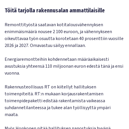
Töitä tarjolla rakennusalan ammattilaisille
Remonttityöstä saatavan kotitalousvähennyksen
enimmäismäärä nousee 2 100 euroon, ja vähennykseen
oikeuttavaa työn osuutta korotetaan 40 prosenttiin vuosille
2026 ja 2027. Omavastuu säilyy ennallaan.
Energiaremontteihin kohdennetaan määräaikaisesti
avustuksia yhteensä 110 miljoonan euron edestä tänä ja ensi
vuonna.
Rakennusteollisuus RT on kiitellyt hallituksen
toimenpiteitä. RT:n mukaan korjausrakentamisen
toimenpidepaketti edistää rakentamista vaikeassa
suhdannetilanteessa ja tukee alan työllisyyttä ympäri
maata.
Myös Honkonen pitää hallituksen panostuksia hyvänä