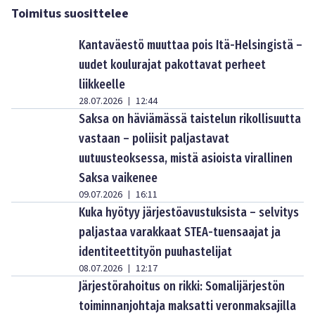
Toimitus suosittelee
Kantaväestö muuttaa pois Itä-Helsingistä –
uudet koulurajat pakottavat perheet
liikkeelle
28.07.2026
12:44
|
Saksa on häviämässä taistelun rikollisuutta
vastaan – poliisit paljastavat
uutuusteoksessa, mistä asioista virallinen
Saksa vaikenee
09.07.2026
16:11
|
Kuka hyötyy järjestöavustuksista – selvitys
paljastaa varakkaat STEA-tuensaajat ja
identiteettityön puuhastelijat
08.07.2026
12:17
|
Järjestörahoitus on rikki: Somalijärjestön
toiminnanjohtaja maksatti veronmaksajilla