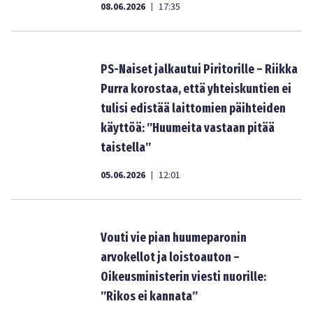
08.06.2026
17:35
|
PS-Naiset jalkautui Piritorille – Riikka
Purra korostaa, että yhteiskuntien ei
tulisi edistää laittomien päihteiden
käyttöä: ”Huumeita vastaan pitää
taistella”
05.06.2026
12:01
|
Vouti vie pian huumeparonin
arvokellot ja loistoauton –
Oikeusministerin viesti nuorille:
”Rikos ei kannata”