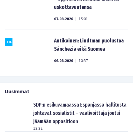
uskottavuutensa
07.08.2026
15:01
|
Antikainen: Lindtman puolustaa
10
.
Sánchezia eikä Suomea
06.08.2026
10:37
|
Uusimmat
SDP:n esikuvamaassa Espanjassa hallitusta
johtavat sosialistit – vaalivoittaja joutui
jäämään oppositioon
13:32