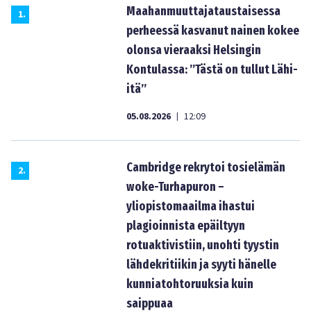
Maahanmuuttajataustaisessa
1
.
perheessä kasvanut nainen kokee
olonsa vieraaksi Helsingin
Kontulassa: ”Tästä on tullut Lähi-
itä”
05.08.2026
12:09
|
Cambridge rekrytoi tosielämän
2
.
woke-Turhapuron –
yliopistomaailma ihastui
plagioinnista epäiltyyn
rotuaktivistiin, unohti tyystin
lähdekritiikin ja syyti hänelle
kunniatohtoruuksia kuin
saippuaa