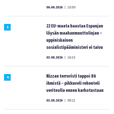
06.08.2026
10:50
|
22 EU-maata haastaa Espanjan
3
.
löysän maahanmuuttolinjan –
uppiniskainen
sosialistipääministeri ei taivu
03.08.2026
16:15
|
Nizzan terroristi tappoi 86
4
.
ihmistä – pikkuveli rehenteli
veriteolla ennen karkotustaan
03.08.2026
09:21
|