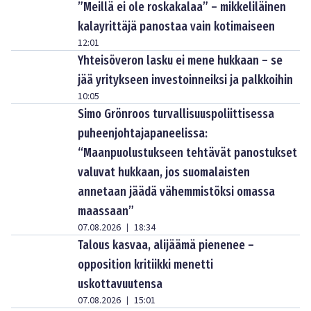
”Meillä ei ole roskakalaa” – mikkeliläinen
kalayrittäjä panostaa vain kotimaiseen
12:01
Yhteisöveron lasku ei mene hukkaan – se
jää yritykseen investoinneiksi ja palkkoihin
10:05
Simo Grönroos turvallisuuspoliittisessa
puheenjohtajapaneelissa:
“Maanpuolustukseen tehtävät panostukset
valuvat hukkaan, jos suomalaisten
annetaan jäädä vähemmistöksi omassa
maassaan”
07.08.2026
18:34
|
Talous kasvaa, alijäämä pienenee –
opposition kritiikki menetti
uskottavuutensa
07.08.2026
15:01
|