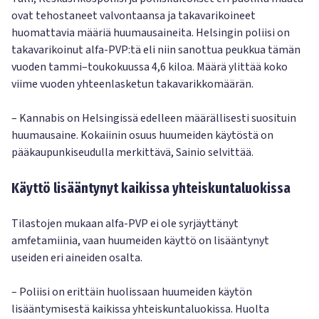
ovat tehostaneet valvontaansa ja takavarikoineet
huomattavia määriä huumausaineita. Helsingin poliisi on
takavarikoinut alfa-PVP:tä eli niin sanottua peukkua tämän
vuoden tammi–toukokuussa 4,6 kiloa. Määrä ylittää koko
viime vuoden yhteenlasketun takavarikkomäärän.
– Kannabis on Helsingissä edelleen määrällisesti suosituin
huumausaine. Kokaiinin osuus huumeiden käytöstä on
pääkaupunkiseudulla merkittävä, Sainio selvittää.
Käyttö lisääntynyt kaikissa yhteiskuntaluokissa
Tilastojen mukaan alfa-PVP ei ole syrjäyttänyt
amfetamiinia, vaan huumeiden käyttö on lisääntynyt
useiden eri aineiden osalta.
– Poliisi on erittäin huolissaan huumeiden käytön
lisääntymisestä kaikissa yhteiskuntaluokissa. Huolta