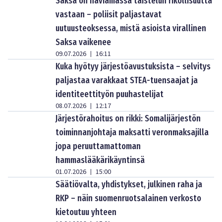
Saksa on häviämässä taistelun rikollisuutta
vastaan – poliisit paljastavat
uutuusteoksessa, mistä asioista virallinen
Saksa vaikenee
09.07.2026
16:11
|
Kuka hyötyy järjestöavustuksista – selvitys
paljastaa varakkaat STEA-tuensaajat ja
identiteettityön puuhastelijat
08.07.2026
12:17
|
Järjestörahoitus on rikki: Somalijärjestön
toiminnanjohtaja maksatti veronmaksajilla
jopa peruuttamattoman
hammaslääkärikäyntinsä
01.07.2026
15:00
|
Säätiövalta, yhdistykset, julkinen raha ja
RKP – näin suomenruotsalainen verkosto
kietoutuu yhteen