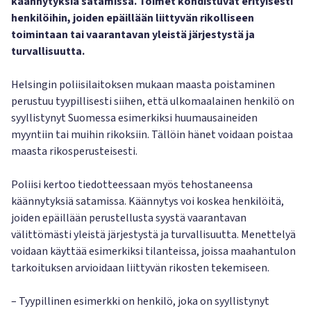
käännytyksiä satamissa. Toimet kohdistuvat erityisesti
henkilöihin, joiden epäillään liittyvän rikolliseen
toimintaan tai vaarantavan yleistä järjestystä ja
turvallisuutta.
Helsingin poliisilaitoksen mukaan maasta poistaminen
perustuu tyypillisesti siihen, että ulkomaalainen henkilö on
syyllistynyt Suomessa esimerkiksi huumausaineiden
myyntiin tai muihin rikoksiin. Tällöin hänet voidaan poistaa
maasta rikosperusteisesti.
Poliisi kertoo tiedotteessaan myös tehostaneensa
käännytyksiä satamissa. Käännytys voi koskea henkilöitä,
joiden epäillään perustellusta syystä vaarantavan
välittömästi yleistä järjestystä ja turvallisuutta. Menettelyä
voidaan käyttää esimerkiksi tilanteissa, joissa maahantulon
tarkoituksen arvioidaan liittyvän rikosten tekemiseen.
– Tyypillinen esimerkki on henkilö, joka on syyllistynyt