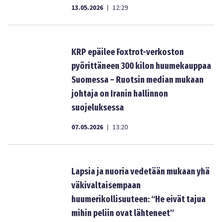
13.05.2026
12:29
|
KRP epäilee Foxtrot-verkoston
pyörittäneen 300 kilon huumekauppaa
Suomessa – Ruotsin median mukaan
johtaja on Iranin hallinnon
suojeluksessa
07.05.2026
13:20
|
Lapsia ja nuoria vedetään mukaan yhä
väkivaltaisempaan
huumerikollisuuteen: “He eivät tajua
mihin peliin ovat lähteneet”