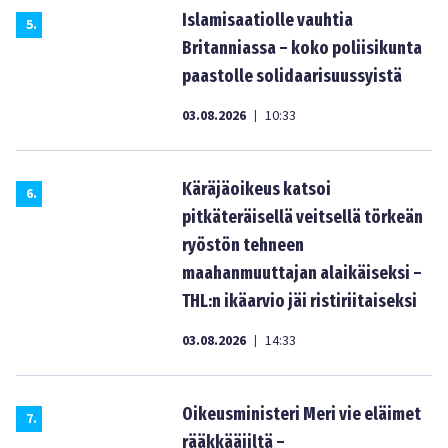
Islamisaatiolle vauhtia
5
.
Britanniassa – koko poliisikunta
paastolle solidaarisuussyistä
03.08.2026
10:33
|
Käräjäoikeus katsoi
6
.
pitkäteräisellä veitsellä törkeän
ryöstön tehneen
maahanmuuttajan alaikäiseksi –
THL:n ikäarvio jäi ristiriitaiseksi
03.08.2026
14:33
|
Oikeusministeri Meri vie eläimet
7
.
rääkkääjiltä –