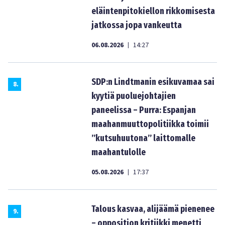
eläintenpitokiellon rikkomisesta
jatkossa jopa vankeutta
06.08.2026
14:27
|
SDP:n Lindtmanin esikuvamaa sai
8
.
kyytiä puoluejohtajien
paneelissa – Purra: Espanjan
maahanmuuttopolitiikka toimii
”kutsuhuutona” laittomalle
maahantulolle
05.08.2026
17:37
|
Talous kasvaa, alijäämä pienenee
9
.
– opposition kritiikki menetti