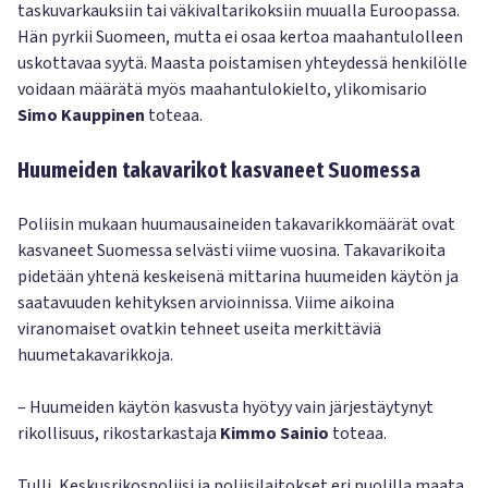
taskuvarkauksiin tai väkivaltarikoksiin muualla Euroopassa.
Hän pyrkii Suomeen, mutta ei osaa kertoa maahantulolleen
uskottavaa syytä. Maasta poistamisen yhteydessä henkilölle
voidaan määrätä myös maahantulokielto, ylikomisario
Simo Kauppinen
toteaa.
Huumeiden takavarikot kasvaneet Suomessa
Poliisin mukaan huumausaineiden takavarikkomäärät ovat
kasvaneet Suomessa selvästi viime vuosina. Takavarikoita
pidetään yhtenä keskeisenä mittarina huumeiden käytön ja
saatavuuden kehityksen arvioinnissa. Viime aikoina
viranomaiset ovatkin tehneet useita merkittäviä
huumetakavarikkoja.
– Huumeiden käytön kasvusta hyötyy vain järjestäytynyt
rikollisuus, rikostarkastaja
Kimmo Sainio
toteaa.
Tulli, Keskusrikospoliisi ja poliisilaitokset eri puolilla maata