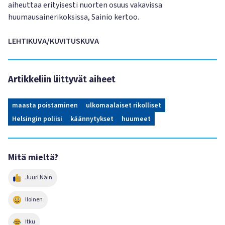
aiheuttaa erityisesti nuorten osuus vakavissa
huumausainerikoksissa, Sainio kertoo.
LEHTIKUVA/KUVITUSKUVA
Artikkeliin liittyvät aiheet
maasta poistaminen
ulkomaalaiset rikolliset
Helsingin poliisi
käännytykset
huumeet
Mitä mieltä?
Juuri Näin
Iloinen
Itku