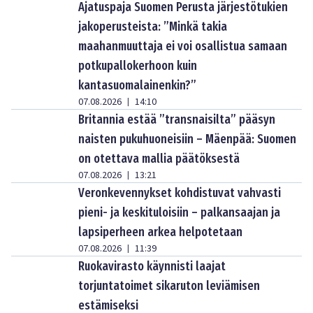
Ajatuspaja Suomen Perusta järjestötukien
jakoperusteista: ”Minkä takia
maahanmuuttaja ei voi osallistua samaan
potkupallokerhoon kuin
kantasuomalainenkin?”
07.08.2026
14:10
|
Britannia estää ”transnaisilta” pääsyn
naisten pukuhuoneisiin – Mäenpää: Suomen
on otettava mallia päätöksestä
07.08.2026
13:21
|
Veronkevennykset kohdistuvat vahvasti
pieni- ja keskituloisiin – palkansaajan ja
lapsiperheen arkea helpotetaan
07.08.2026
11:39
|
Ruokavirasto käynnisti laajat
torjuntatoimet sikaruton leviämisen
estämiseksi