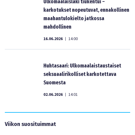
Ulkomaalaislaki tiukentui –
karkotukset nopeutuvat, ennakollinen
maahantulokielto jatkossa
mahdollinen
16.06.2026
14:00
|
Huhtasaari: Ulkomaalaistaustaiset
seksuaalirikolliset karkotettava
Suomesta
02.06.2026
14:01
|
Viikon suosituimmat