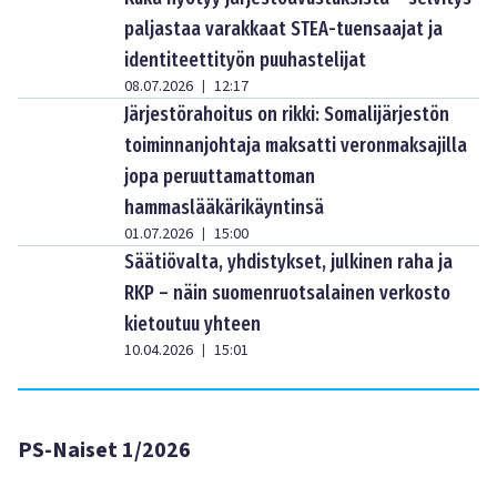
paljastaa varakkaat STEA-tuensaajat ja
identiteettityön puuhastelijat
08.07.2026
12:17
|
Järjestörahoitus on rikki: Somalijärjestön
toiminnanjohtaja maksatti veronmaksajilla
jopa peruuttamattoman
hammaslääkärikäyntinsä
01.07.2026
15:00
|
Säätiövalta, yhdistykset, julkinen raha ja
RKP – näin suomenruotsalainen verkosto
kietoutuu yhteen
10.04.2026
15:01
|
PS-Naiset 1/2026