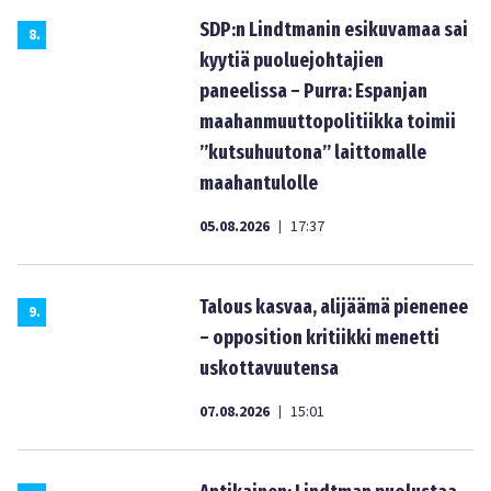
SDP:n Lindtmanin esikuvamaa sai
8
.
kyytiä puoluejohtajien
paneelissa – Purra: Espanjan
maahanmuuttopolitiikka toimii
”kutsuhuutona” laittomalle
maahantulolle
05.08.2026
17:37
|
Talous kasvaa, alijäämä pienenee
9
.
– opposition kritiikki menetti
uskottavuutensa
07.08.2026
15:01
|