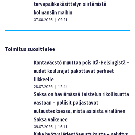
turvapaikkakäsittelyn siirtämistä
kolmansiin maihin
07.08.2026
09:21
|
Toimitus suosittelee
Kantaväestö muuttaa pois Itä-Helsingistä –
uudet koulurajat pakottavat perheet
liikkeelle
28.07.2026
12:44
|
Saksa on häviämässä taistelun rikollisuutta
vastaan – poliisit paljastavat
uutuusteoksessa, mistä asioista virallinen
Saksa vaikenee
09.07.2026
16:11
|
Kuka hyötyy järjestöavustuksista – selvitys