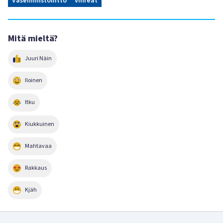
Vasemmistoliitto
vihreät
Mitä mieltä?
Juuri Näin
Iloinen
Itku
Kiukkuinen
Mahtavaa
Rakkaus
Kjäh