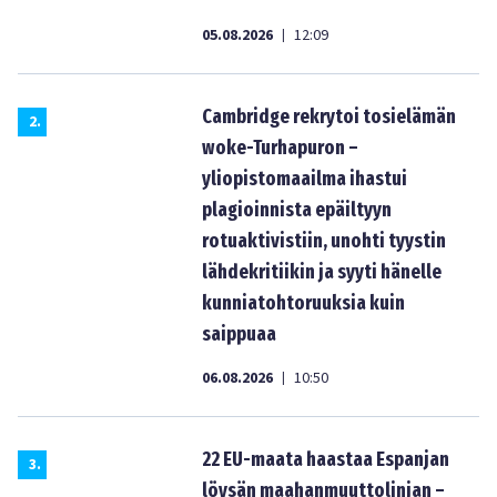
05.08.2026
12:09
|
Cambridge rekrytoi tosielämän
2
.
woke-Turhapuron –
yliopistomaailma ihastui
plagioinnista epäiltyyn
rotuaktivistiin, unohti tyystin
lähdekritiikin ja syyti hänelle
kunniatohtoruuksia kuin
saippuaa
06.08.2026
10:50
|
22 EU-maata haastaa Espanjan
3
.
löysän maahanmuuttolinjan –