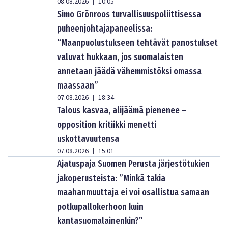
08.08.2026
10:05
|
Simo Grönroos turvallisuuspoliittisessa
puheenjohtajapaneelissa:
“Maanpuolustukseen tehtävät panostukset
valuvat hukkaan, jos suomalaisten
annetaan jäädä vähemmistöksi omassa
maassaan”
07.08.2026
18:34
|
Talous kasvaa, alijäämä pienenee –
opposition kritiikki menetti
uskottavuutensa
07.08.2026
15:01
|
Ajatuspaja Suomen Perusta järjestötukien
jakoperusteista: ”Minkä takia
maahanmuuttaja ei voi osallistua samaan
potkupallokerhoon kuin
kantasuomalainenkin?”