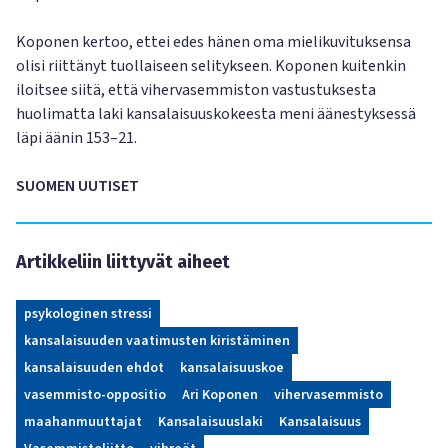
Koponen kertoo, ettei edes hänen oma mielikuvituksensa
olisi riittänyt tuollaiseen selitykseen. Koponen kuitenkin
iloitsee siitä, että vihervasemmiston vastustuksesta
huolimatta laki kansalaisuuskokeesta meni äänestyksessä
läpi äänin 153–21.
SUOMEN UUTISET
Artikkeliin liittyvät aiheet
psykologinen stressi
kansalaisuuden vaatimusten kiristäminen
kansalaisuuden ehdot
kansalaisuuskoe
vasemmisto-oppositio
Ari Koponen
vihervasemmisto
maahanmuuttajat
Kansalaisuuslaki
Kansalaisuus