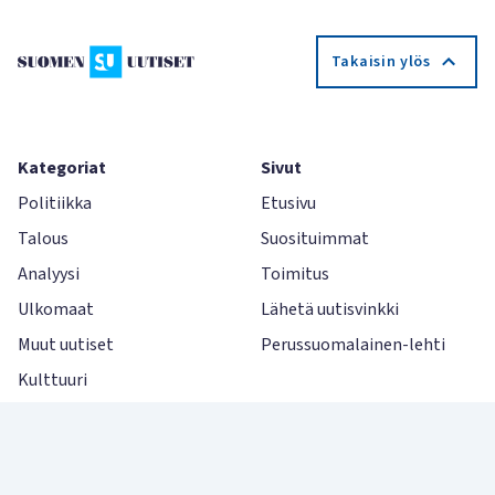
Takaisin ylös
Kategoriat
Sivut
Politiikka
Etusivu
Talous
Suosituimmat
Analyysi
Toimitus
Ulkomaat
Lähetä uutisvinkki
Muut uutiset
Perussuomalainen-lehti
Kulttuuri
Videot
Kolumnit
Viihde