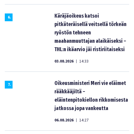
Käräjäoikeus katsoi
6
.
pitkäteräisellä veitsellä törkeän
ryöstön tehneen
maahanmuuttajan alaikäiseksi –
THL:n ikäarvio jäi ristiriitaiseksi
03.08.2026
14:33
|
Oikeusministeri Meri vie eläimet
7
.
rääkkääjiltä –
eläintenpitokiellon rikkomisesta
jatkossa jopa vankeutta
06.08.2026
14:27
|