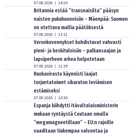
07.08.2026
14:10
|
Britannia estää ”transnaisilta” pääsyn
naisten pukuhuoneisiin – Mäenpää: Suomen
on otettava mallia päätöksestä
07.08.2026
13:21
|
Veronkevennykset kohdistuvat vahvasti
pieni- ja keskituloisiin – palkansaajan ja
lapsiperheen arkea helpotetaan
07.08.2026
11:39
|
Ruokavirasto käynnisti laajat
torjuntatoimet sikaruton leviämisen
estämiseksi
07.08.2026
10:30
|
Espanja kiihdytti itävaltalaisministerin
mukaan ryntäystä Ceutaan omalla
”megamagneetillaan” – EU:n rajoille
vaaditaan tiukempaa valvontaa ja