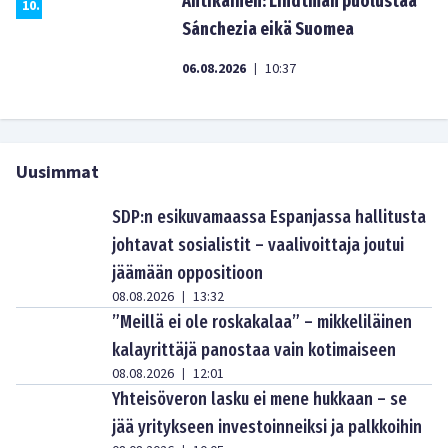
Antikainen: Lindtman puolustaa
10
.
Sánchezia eikä Suomea
06.08.2026
10:37
|
Uusimmat
SDP:n esikuvamaassa Espanjassa hallitusta
johtavat sosialistit – vaalivoittaja joutui
jäämään oppositioon
08.08.2026
13:32
|
”Meillä ei ole roskakalaa” – mikkeliläinen
kalayrittäjä panostaa vain kotimaiseen
08.08.2026
12:01
|
Yhteisöveron lasku ei mene hukkaan – se
jää yritykseen investoinneiksi ja palkkoihin