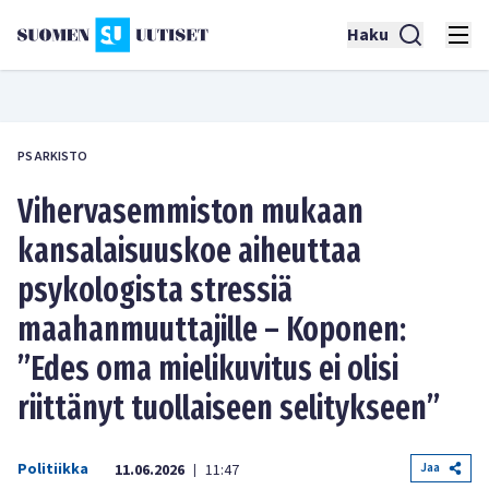
Haku
PS ARKISTO
Vihervasemmiston mukaan
kansalaisuuskoe aiheuttaa
psykologista stressiä
maahanmuuttajille – Koponen:
”Edes oma mielikuvitus ei olisi
riittänyt tuollaiseen selitykseen”
Politiikka
Jaa
11.06.2026
11:47
|