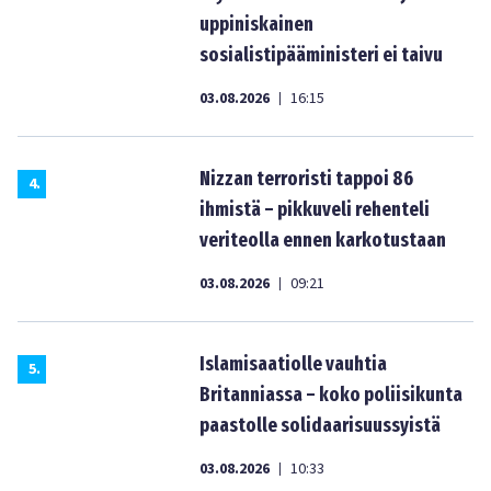
uppiniskainen
sosialistipääministeri ei taivu
03.08.2026
16:15
|
Nizzan terroristi tappoi 86
4
.
ihmistä – pikkuveli rehenteli
veriteolla ennen karkotustaan
03.08.2026
09:21
|
Islamisaatiolle vauhtia
5
.
Britanniassa – koko poliisikunta
paastolle solidaarisuussyistä
03.08.2026
10:33
|