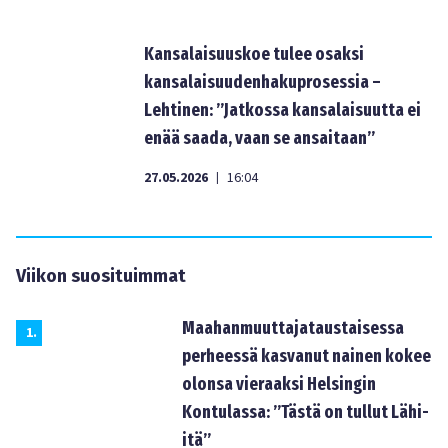
Kansalaisuuskoe tulee osaksi
kansalaisuudenhakuprosessia –
Lehtinen: ”Jatkossa kansalaisuutta ei
enää saada, vaan se ansaitaan”
27.05.2026
16:04
|
Viikon suosituimmat
Maahanmuuttajataustaisessa
1
.
perheessä kasvanut nainen kokee
olonsa vieraaksi Helsingin
Kontulassa: ”Tästä on tullut Lähi-
itä”