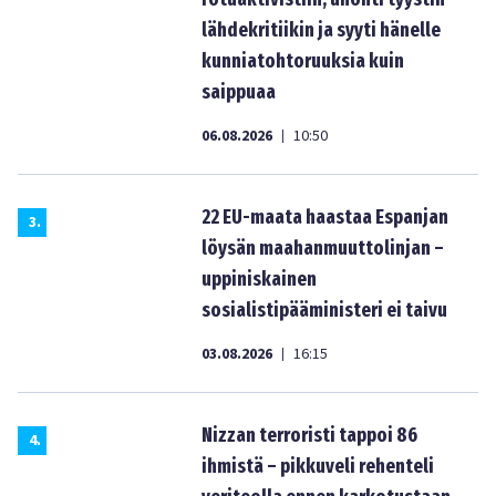
lähdekritiikin ja syyti hänelle
kunniatohtoruuksia kuin
saippuaa
06.08.2026
10:50
|
22 EU-maata haastaa Espanjan
3
.
löysän maahanmuuttolinjan –
uppiniskainen
sosialistipääministeri ei taivu
03.08.2026
16:15
|
Nizzan terroristi tappoi 86
4
.
ihmistä – pikkuveli rehenteli