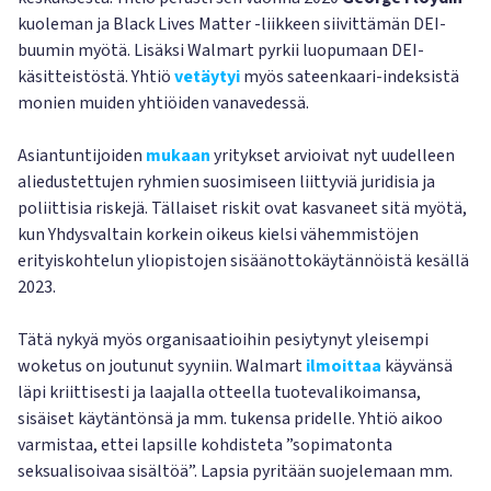
kuoleman ja Black Lives Matter -liikkeen siivittämän DEI-
buumin myötä. Lisäksi Walmart pyrkii luopumaan DEI-
käsitteistöstä. Yhtiö
vetäytyi
myös sateenkaari-indeksistä
monien muiden yhtiöiden vanavedessä.
Asiantuntijoiden
mukaan
yritykset arvioivat nyt uudelleen
aliedustettujen ryhmien suosimiseen liittyviä juridisia ja
poliittisia riskejä. Tällaiset riskit ovat kasvaneet sitä myötä,
kun Yhdysvaltain korkein oikeus kielsi vähemmistöjen
erityiskohtelun yliopistojen sisäänottokäytännöistä kesällä
2023.
Tätä nykyä myös organisaatioihin pesiytynyt yleisempi
woketus on joutunut syyniin. Walmart
ilmoittaa
käyvänsä
läpi kriittisesti ja laajalla otteella tuotevalikoimansa,
sisäiset käytäntönsä ja mm. tukensa pridelle. Yhtiö aikoo
varmistaa, ettei lapsille kohdisteta ”sopimatonta
seksualisoivaa sisältöä”. Lapsia pyritään suojelemaan mm.