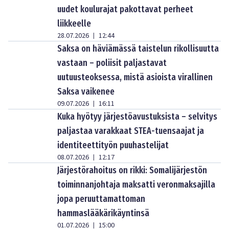
uudet koulurajat pakottavat perheet
liikkeelle
28.07.2026
12:44
|
Saksa on häviämässä taistelun rikollisuutta
vastaan – poliisit paljastavat
uutuusteoksessa, mistä asioista virallinen
Saksa vaikenee
09.07.2026
16:11
|
Kuka hyötyy järjestöavustuksista – selvitys
paljastaa varakkaat STEA-tuensaajat ja
identiteettityön puuhastelijat
08.07.2026
12:17
|
Järjestörahoitus on rikki: Somalijärjestön
toiminnanjohtaja maksatti veronmaksajilla
jopa peruuttamattoman
hammaslääkärikäyntinsä
01.07.2026
15:00
|