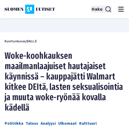
Haku
Kuvituskuvaa/DALL-E
Woke-koohkauksen
maailmanlaajuiset hautajaiset
käynnissä – kauppajätti Walmart
kitkee DEItä, lasten seksualisointia
ja muuta woke-ryönää kovalla
kädellä
Politiikka
Talous
Analyysi
Ulkomaat
Kulttuuri