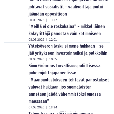
johtavat sosialistit – vaalivoittaja joutui
jäämään oppositioon
08.08.2026
13:32
|
”Meillä ei ole roskakalaa” – mikkeliläinen
kalayrittäjä panostaa vain kotimaiseen
08.08.2026
12:01
|
Yhteisöveron lasku ei mene hukkaan – se
jää yritykseen investoinneiksi ja palkkoihin
08.08.2026
10:05
|
Simo Grönroos turvallisuuspoliittisessa
puheenjohtajapaneelissa:
“Maanpuolustukseen tehtävät panostukset
valuvat hukkaan, jos suomalaisten
annetaan jäädä vähemmistöksi omassa
maassaan”
07.08.2026
18:34
|
Talous kasvaa, alijäämä pienenee –