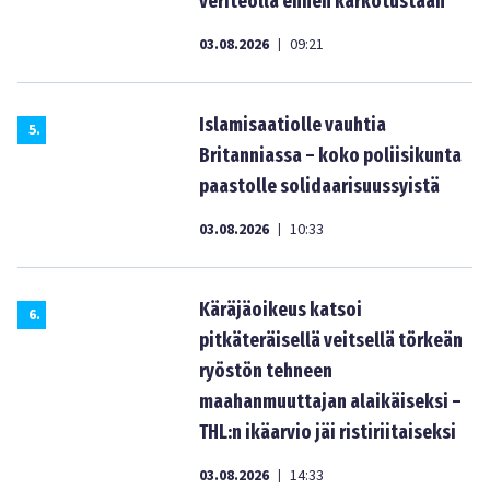
veriteolla ennen karkotustaan
03.08.2026
09:21
|
Islamisaatiolle vauhtia
5
.
Britanniassa – koko poliisikunta
paastolle solidaarisuussyistä
03.08.2026
10:33
|
Käräjäoikeus katsoi
6
.
pitkäteräisellä veitsellä törkeän
ryöstön tehneen
maahanmuuttajan alaikäiseksi –
THL:n ikäarvio jäi ristiriitaiseksi
03.08.2026
14:33
|