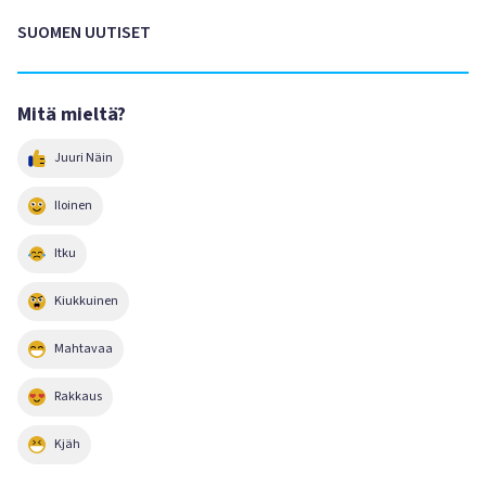
SUOMEN UUTISET
Mitä mieltä?
Juuri Näin
Iloinen
Itku
Kiukkuinen
Mahtavaa
Rakkaus
Kjäh