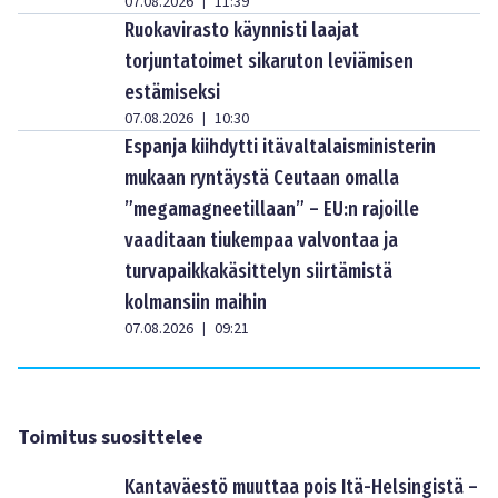
07.08.2026
11:39
|
Ruokavirasto käynnisti laajat
torjuntatoimet sikaruton leviämisen
estämiseksi
07.08.2026
10:30
|
Espanja kiihdytti itävaltalaisministerin
mukaan ryntäystä Ceutaan omalla
”megamagneetillaan” – EU:n rajoille
vaaditaan tiukempaa valvontaa ja
turvapaikkakäsittelyn siirtämistä
kolmansiin maihin
07.08.2026
09:21
|
Toimitus suosittelee
Kantaväestö muuttaa pois Itä-Helsingistä –