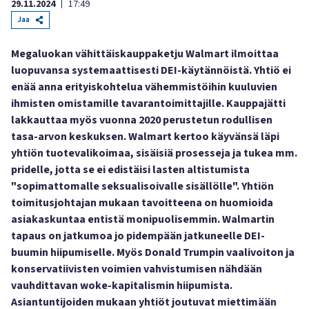
29.11.2024
17:49
|
Jaa
Megaluokan vähittäiskauppaketju Walmart ilmoittaa
luopuvansa systemaattisesti DEI-käytännöistä. Yhtiö ei
enää anna erityiskohtelua vähemmistöihin kuuluvien
ihmisten omistamille tavarantoimittajille. Kauppajätti
lakkauttaa myös vuonna 2020 perustetun rodullisen
tasa-arvon keskuksen. Walmart kertoo käyvänsä läpi
yhtiön tuotevalikoimaa, sisäisiä prosesseja ja tukea mm.
pridelle, jotta se ei edistäisi lasten altistumista
"sopimattomalle seksualisoivalle sisällölle". Yhtiön
toimitusjohtajan mukaan tavoitteena on huomioida
asiakaskuntaa entistä monipuolisemmin. Walmartin
tapaus on jatkumoa jo pidempään jatkuneelle DEI-
buumin hiipumiselle. Myös Donald Trumpin vaalivoiton ja
konservatiivisten voimien vahvistumisen nähdään
vauhdittavan woke-kapitalismin hiipumista.
Asiantuntijoiden mukaan yhtiöt joutuvat miettimään