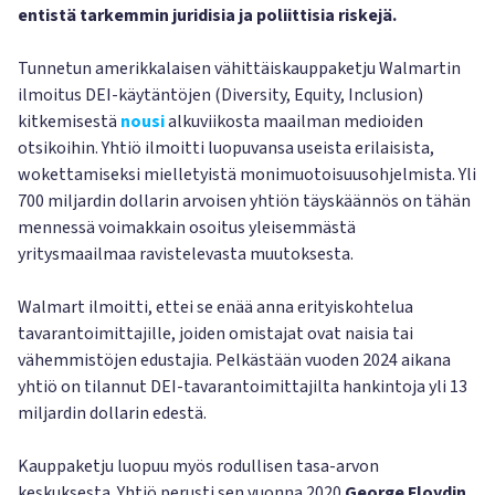
entistä tarkemmin juridisia ja poliittisia riskejä.
Tunnetun amerikkalaisen vähittäiskauppaketju Walmartin
ilmoitus DEI-käytäntöjen (Diversity, Equity, Inclusion)
kitkemisestä
nousi
alkuviikosta maailman medioiden
otsikoihin. Yhtiö ilmoitti luopuvansa useista erilaisista,
wokettamiseksi mielletyistä monimuotoisuusohjelmista. Yli
700 miljardin dollarin arvoisen yhtiön täyskäännös on tähän
mennessä voimakkain osoitus yleisemmästä
yritysmaailmaa ravistelevasta muutoksesta.
Walmart ilmoitti, ettei se enää anna erityiskohtelua
tavarantoimittajille, joiden omistajat ovat naisia tai
vähemmistöjen edustajia. Pelkästään vuoden 2024 aikana
yhtiö on tilannut DEI-tavarantoimittajilta hankintoja yli 13
miljardin dollarin edestä.
Kauppaketju luopuu myös rodullisen tasa-arvon
keskuksesta. Yhtiö perusti sen vuonna 2020
George Floydin