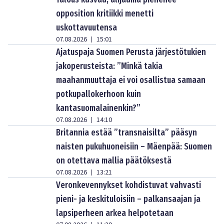
opposition kritiikki menetti
uskottavuutensa
07.08.2026
15:01
|
Ajatuspaja Suomen Perusta järjestötukien
jakoperusteista: ”Minkä takia
maahanmuuttaja ei voi osallistua samaan
potkupallokerhoon kuin
kantasuomalainenkin?”
07.08.2026
14:10
|
Britannia estää ”transnaisilta” pääsyn
naisten pukuhuoneisiin – Mäenpää: Suomen
on otettava mallia päätöksestä
07.08.2026
13:21
|
Veronkevennykset kohdistuvat vahvasti
pieni- ja keskituloisiin – palkansaajan ja
lapsiperheen arkea helpotetaan