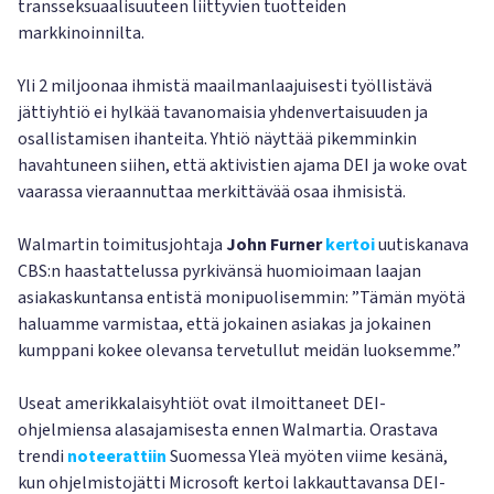
transseksuaalisuuteen liittyvien tuotteiden
markkinoinnilta.
Yli 2 miljoonaa ihmistä maailmanlaajuisesti työllistävä
jättiyhtiö ei hylkää tavanomaisia yhdenvertaisuuden ja
osallistamisen ihanteita. Yhtiö näyttää pikemminkin
havahtuneen siihen, että aktivistien ajama DEI ja woke ovat
vaarassa vieraannuttaa merkittävää osaa ihmisistä.
Walmartin toimitusjohtaja
John Furner
kertoi
uutiskanava
CBS:n haastattelussa pyrkivänsä huomioimaan laajan
asiakaskuntansa entistä monipuolisemmin: ”Tämän myötä
haluamme varmistaa, että jokainen asiakas ja jokainen
kumppani kokee olevansa tervetullut meidän luoksemme.”
Useat amerikkalaisyhtiöt ovat ilmoittaneet DEI-
ohjelmiensa alasajamisesta ennen Walmartia. Orastava
trendi
noteerattiin
Suomessa Yleä myöten viime kesänä,
kun ohjelmistojätti Microsoft kertoi lakkauttavansa DEI-