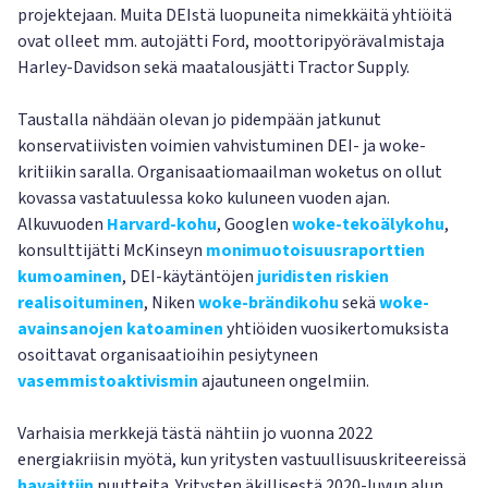
projektejaan. Muita DEIstä luopuneita nimekkäitä yhtiöitä
ovat olleet mm. autojätti Ford, moottoripyörävalmistaja
Harley-Davidson sekä maatalousjätti Tractor Supply.
Taustalla nähdään olevan jo pidempään jatkunut
konservatiivisten voimien vahvistuminen DEI- ja woke-
kritiikin saralla. Organisaatiomaailman woketus on ollut
kovassa vastatuulessa koko kuluneen vuoden ajan.
Alkuvuoden
Harvard-kohu
, Googlen
woke-tekoälykohu
,
konsulttijätti McKinseyn
monimuotoisuusraporttien
kumoaminen
, DEI-käytäntöjen
juridisten riskien
realisoituminen
, Niken
woke-brändikohu
sekä
woke-
avainsanojen katoaminen
yhtiöiden vuosikertomuksista
osoittavat organisaatioihin pesiytyneen
vasemmistoaktivismin
ajautuneen ongelmiin.
Varhaisia merkkejä tästä nähtiin jo vuonna 2022
energiakriisin myötä, kun yritysten vastuullisuuskriteereissä
havaittiin
puutteita. Yritysten äkillisestä 2020-luvun alun