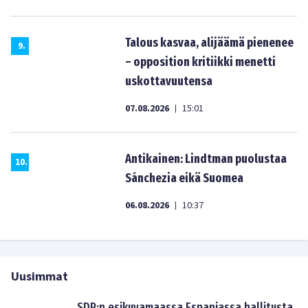
Talous kasvaa, alijäämä pienenee
9
.
– opposition kritiikki menetti
uskottavuutensa
07.08.2026
15:01
|
Antikainen: Lindtman puolustaa
10
.
Sánchezia eikä Suomea
06.08.2026
10:37
|
Uusimmat
SDP:n esikuvamaassa Espanjassa hallitusta