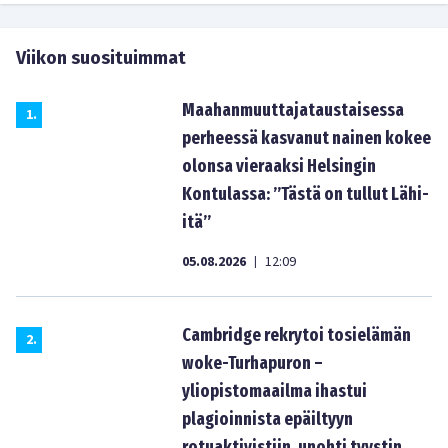
Viikon suosituimmat
Maahanmuuttajataustaisessa
1
.
perheessä kasvanut nainen kokee
olonsa vieraaksi Helsingin
Kontulassa: ”Tästä on tullut Lähi-
itä”
05.08.2026
12:09
|
Cambridge rekrytoi tosielämän
2
.
woke-Turhapuron –
yliopistomaailma ihastui
plagioinnista epäiltyyn
rotuaktivistiin, unohti tyystin