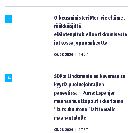
Oikeusministeri Meri vie eläimet
7
.
rääkkääjiltä –
eläintenpitokiellon rikkomisesta
jatkossa jopa vankeutta
06.08.2026
14:27
|
SDP:n Lindtmanin esikuvamaa sai
8
.
kyytiä puoluejohtajien
paneelissa – Purra: Espanjan
maahanmuuttopolitiikka toimii
”kutsuhuutona” laittomalle
maahantulolle
05.08.2026
17:37
|