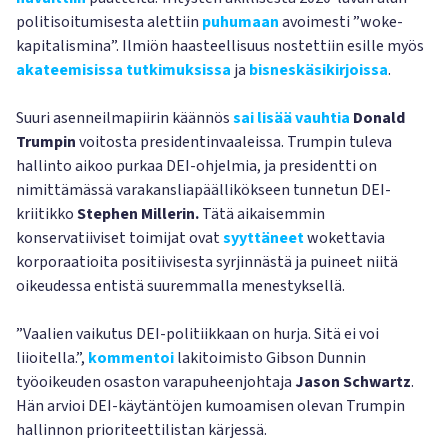
politisoitumisesta alettiin
puhumaan
avoimesti ”woke-
kapitalismina”. Ilmiön haasteellisuus nostettiin esille myös
akateemisissa tutkimuksissa
ja
bisneskäsikirjoissa
.
Suuri asenneilmapiirin käännös
sai lisää vauhtia
Donald
Trumpin
voitosta presidentinvaaleissa. Trumpin tuleva
hallinto aikoo purkaa DEI-ohjelmia, ja presidentti on
nimittämässä varakansliapäällikökseen tunnetun DEI-
kriitikko
Stephen Millerin.
Tätä aikaisemmin
konservatiiviset toimijat ovat
syyttäneet
wokettavia
korporaatioita positiivisesta syrjinnästä ja puineet niitä
oikeudessa entistä suuremmalla menestyksellä.
”Vaalien vaikutus DEI-politiikkaan on hurja. Sitä ei voi
liioitella.”,
kommentoi
lakitoimisto Gibson Dunnin
työoikeuden osaston varapuheenjohtaja
Jason Schwartz
.
Hän arvioi DEI-käytäntöjen kumoamisen olevan Trumpin
hallinnon prioriteettilistan kärjessä.