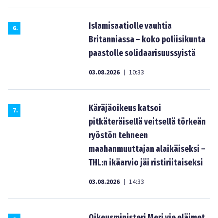
Islamisaatiolle vauhtia
6
.
Britanniassa – koko poliisikunta
paastolle solidaarisuussyistä
03.08.2026
10:33
|
Käräjäoikeus katsoi
7
.
pitkäteräisellä veitsellä törkeän
ryöstön tehneen
maahanmuuttajan alaikäiseksi –
THL:n ikäarvio jäi ristiriitaiseksi
03.08.2026
14:33
|
Oikeusministeri Meri vie eläimet