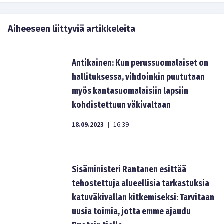
Aiheeseen liittyviä artikkeleita
Antikainen: Kun perussuomalaiset on
hallituksessa, vihdoinkin puututaan
myös kantasuomalaisiin lapsiin
kohdistettuun väkivaltaan
18.09.2023
16:39
|
Sisäministeri Rantanen esittää
tehostettuja alueellisia tarkastuksia
katuväkivallan kitkemiseksi: Tarvitaan
uusia toimia, jotta emme ajaudu