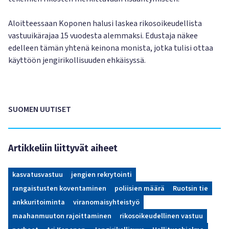
Aloitteessaan Koponen halusi laskea rikosoikeudellista
vastuuikärajaa 15 vuodesta alemmaksi. Edustaja näkee
edelleen tämän yhtenä keinona monista, jotka tulisi ottaa
käyttöön jengirikollisuuden ehkäisyssä.
SUOMEN UUTISET
Artikkeliin liittyvät aiheet
kasvatusvastuu
jengien rekrytointi
rangaistusten koventaminen
poliisien määrä
Ruotsin tie
ankkuritoiminta
viranomaisyhteistyö
maahanmuuton rajoittaminen
rikosoikeudellinen vastuu