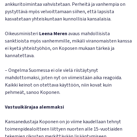
ankkuritoimintaa vahvistetaan. Perheitä ja vanhempia on
pystyttävä myös velvoittamaan siihen, että lapsista
kasvatetaan yhteiskuntaan kunnollisia kansalaisia.
Oikeusministeri
Leena Meren
avaus mahdollisista
sanktioista myös vanhemmille, mikäli viranomaisten kanssa
ei kyetä yhteistyöhön, on Koposen mukaan tärkeä ja
kannatettava.
– Ongelma Suomessa ei ole vielä riistäytynyt
mahdottomaksi, joten nyt on viimeistään aika reagoida.
Kaikki keinot on otettava käyttöön, niin kovat kuin
pehmeät, sanoo Koponen.
Vastuuikärajaa alemmaksi
Kansanedustaja Koponen on jo viime kaudellaan tehnyt
toimenpidealoitteen liittyen nuorten alle 15-vuotiaiden
tekemien rikosten merkittävään lisääntymiseen.