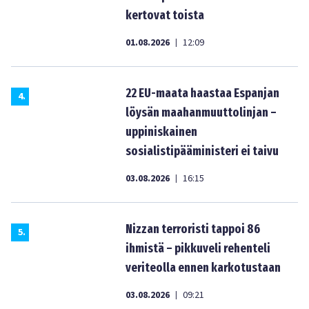
kertovat toista
01.08.2026
12:09
|
22 EU-maata haastaa Espanjan
4
.
löysän maahanmuuttolinjan –
uppiniskainen
sosialistipääministeri ei taivu
03.08.2026
16:15
|
Nizzan terroristi tappoi 86
5
.
ihmistä – pikkuveli rehenteli
veriteolla ennen karkotustaan
03.08.2026
09:21
|