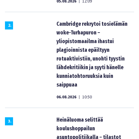
05.08.2026
12:09
|
Cambridge rekrytoi tosielämän
2
.
woke-Turhapuron –
yliopistomaailma ihastui
plagioinnista epäiltyyn
rotuaktivistiin, unohti tyystin
lähdekritiikin ja syyti hänelle
kunniatohtoruuksia kuin
saippuaa
06.08.2026
10:50
|
Heinäluoma selittää
3
.
koulushoppailun
asuntopolitiikalla – tilastot