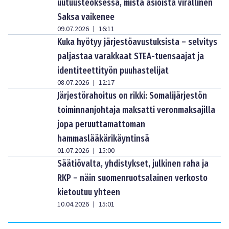
uutuusteoksessa, mistä asioista virallinen
Saksa vaikenee
09.07.2026
16:11
|
Kuka hyötyy järjestöavustuksista – selvitys
paljastaa varakkaat STEA-tuensaajat ja
identiteettityön puuhastelijat
08.07.2026
12:17
|
Järjestörahoitus on rikki: Somalijärjestön
toiminnanjohtaja maksatti veronmaksajilla
jopa peruuttamattoman
hammaslääkärikäyntinsä
01.07.2026
15:00
|
Säätiövalta, yhdistykset, julkinen raha ja
RKP – näin suomenruotsalainen verkosto
kietoutuu yhteen
10.04.2026
15:01
|