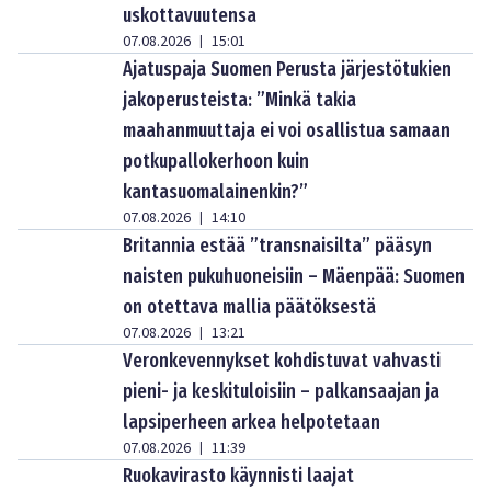
uskottavuutensa
07.08.2026
15:01
|
Ajatuspaja Suomen Perusta järjestötukien
jakoperusteista: ”Minkä takia
maahanmuuttaja ei voi osallistua samaan
potkupallokerhoon kuin
kantasuomalainenkin?”
07.08.2026
14:10
|
Britannia estää ”transnaisilta” pääsyn
naisten pukuhuoneisiin – Mäenpää: Suomen
on otettava mallia päätöksestä
07.08.2026
13:21
|
Veronkevennykset kohdistuvat vahvasti
pieni- ja keskituloisiin – palkansaajan ja
lapsiperheen arkea helpotetaan
07.08.2026
11:39
|
Ruokavirasto käynnisti laajat