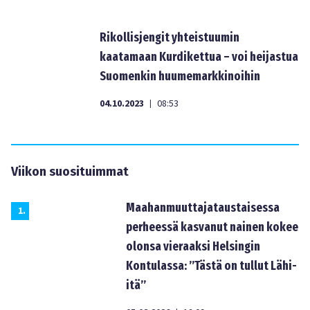
Rikollisjengit yhteistuumin
kaatamaan Kurdikettua – voi heijastua
Suomenkin huumemarkkinoihin
04.10.2023
08:53
|
Viikon suosituimmat
Maahanmuuttajataustaisessa
1
.
perheessä kasvanut nainen kokee
olonsa vieraaksi Helsingin
Kontulassa: ”Tästä on tullut Lähi-
itä”