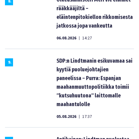
8
.
rääkkääjiltä –
eläintenpitokiellon rikkomisesta
jatkossa jopa vankeutta
06.08.2026
14:27
|
SDP:n Lindtmanin esikuvamaa sai
9
.
kyytiä puoluejohtajien
paneelissa – Purra: Espanjan
maahanmuuttopolitiikka toimii
”kutsuhuutona” laittomalle
maahantulolle
05.08.2026
17:37
|