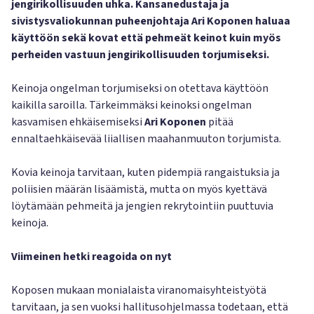
jengirikollisuuden uhka. Kansanedustaja ja
sivistysvaliokunnan puheenjohtaja Ari Koponen haluaa
käyttöön sekä kovat että pehmeät keinot kuin myös
perheiden vastuun jengirikollisuuden torjumiseksi.
Keinoja ongelman torjumiseksi on otettava käyttöön
kaikilla saroilla. Tärkeimmäksi keinoksi ongelman
kasvamisen ehkäisemiseksi
Ari Koponen
pitää
ennaltaehkäisevää liiallisen maahanmuuton torjumista.
Kovia keinoja tarvitaan, kuten pidempiä rangaistuksia ja
poliisien määrän lisäämistä, mutta on myös kyettävä
löytämään pehmeitä ja jengien rekrytointiin puuttuvia
keinoja.
Viimeinen hetki reagoida on nyt
Koposen mukaan monialaista viranomaisyhteistyötä
tarvitaan, ja sen vuoksi hallitusohjelmassa todetaan, että