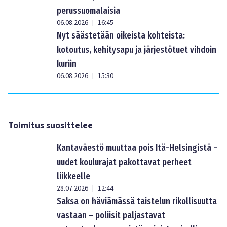
perussuomalaisia
06.08.2026
16:45
|
Nyt säästetään oikeista kohteista:
kotoutus, kehitysapu ja järjestötuet vihdoin
kuriin
06.08.2026
15:30
|
Toimitus suosittelee
Kantaväestö muuttaa pois Itä-Helsingistä –
uudet koulurajat pakottavat perheet
liikkeelle
28.07.2026
12:44
|
Saksa on häviämässä taistelun rikollisuutta
vastaan – poliisit paljastavat