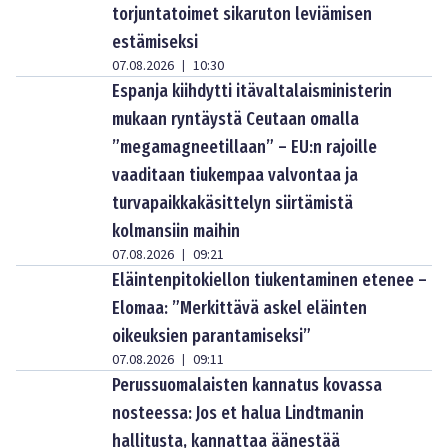
torjuntatoimet sikaruton leviämisen
estämiseksi
07.08.2026
10:30
|
Espanja kiihdytti itävaltalaisministerin
mukaan ryntäystä Ceutaan omalla
”megamagneetillaan” – EU:n rajoille
vaaditaan tiukempaa valvontaa ja
turvapaikkakäsittelyn siirtämistä
kolmansiin maihin
07.08.2026
09:21
|
Eläintenpitokiellon tiukentaminen etenee –
Elomaa: ”Merkittävä askel eläinten
oikeuksien parantamiseksi”
07.08.2026
09:11
|
Perussuomalaisten kannatus kovassa
nosteessa: Jos et halua Lindtmanin
hallitusta, kannattaa äänestää