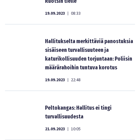
Ruotsin tielle
19.09.2023
08:33
|
Hallitukselta merkittäviä panostuksia
sisäiseen turvallisuuteen ja
katurikollisuuden torjuntaan: Poliisin
määrärahoihin tuntuva korotus
19.09.2023
22:48
|
Peltokangas: Hallitus ei tingi
turvallisuudesta
21.09.2023
10:05
|