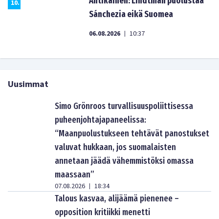
Antikainen: Lindtman puolustaa
10
.
Sánchezia eikä Suomea
06.08.2026
10:37
|
Uusimmat
Simo Grönroos turvallisuuspoliittisessa
puheenjohtajapaneelissa:
“Maanpuolustukseen tehtävät panostukset
valuvat hukkaan, jos suomalaisten
annetaan jäädä vähemmistöksi omassa
maassaan”
07.08.2026
18:34
|
Talous kasvaa, alijäämä pienenee –
opposition kritiikki menetti