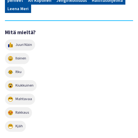
perheet
Ari Koponen
Jengirikollisuus
Hallitusohjelma
Leena Meri
Mitä mieltä?
Juuri Näin
Iloinen
Itku
Kiukkuinen
Mahtavaa
Rakkaus
Kjäh