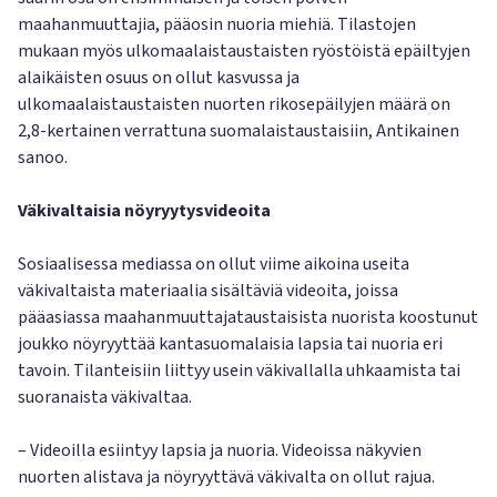
maahanmuuttajia, pääosin nuoria miehiä. Tilastojen
mukaan myös ulkomaalaistaustaisten ryöstöistä epäiltyjen
alaikäisten osuus on ollut kasvussa ja
ulkomaalaistaustaisten nuorten rikosepäilyjen määrä on
2,8-kertainen verrattuna suomalaistaustaisiin, Antikainen
sanoo.
Väkivaltaisia nöyryytysvideoita
Sosiaalisessa mediassa on ollut viime aikoina useita
väkivaltaista materiaalia sisältäviä videoita, joissa
pääasiassa maahanmuuttajataustaisista nuorista koostunut
joukko nöyryyttää kantasuomalaisia lapsia tai nuoria eri
tavoin. Tilanteisiin liittyy usein väkivallalla uhkaamista tai
suoranaista väkivaltaa.
– Videoilla esiintyy lapsia ja nuoria. Videoissa näkyvien
nuorten alistava ja nöyryyttävä väkivalta on ollut rajua.