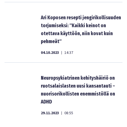
Ari Koposen resepti jengirikollisuuden
torjumiseksi: ”Kaikki keinot on
otettava käyttöön, niin kovat kuin
pehmeät”
04.10.2023
14:37
|
Neuropsykiatrinen kehityshäiriö on
ruotsalaislasten uusi kansantauti –
nuorisorikollisten enemmistöllä on
ADHD
29.11.2023
08:55
|