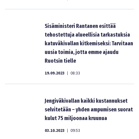
Sisäministeri Rantanen esittää
tehostettuja alueellisia tarkastuksia
katuväkivallan kitkemiseksi: Tarvitaan
uusia toimia, jotta emme ajaudu
Ruotsin tielle
19.09.2023
08:33
|
Jengiväkivallan kaikki kustannukset
selvitetään – yhden ampumisen suorat
kulut 75 miljoonaa kruunua
03.10.2023
09:53
|