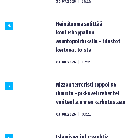
30.07.2026
16:15
|
Heinäluoma selittää
6
.
koulushoppailun
asuntopolitiikalla – tilastot
kertovat toista
01.08.2026
12:09
|
Nizzan terroristi tappoi 86
7
.
ihmistä – pikkuveli rehenteli
veriteolla ennen karkotustaan
03.08.2026
09:21
|
Islamisaatiolle vauhtia