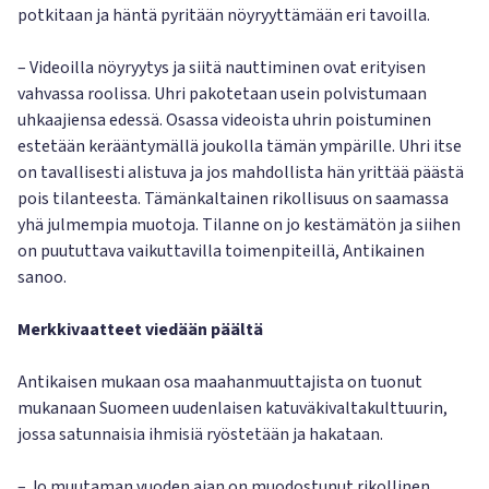
potkitaan ja häntä pyritään nöyryyttämään eri tavoilla.
– Videoilla nöyryytys ja siitä nauttiminen ovat erityisen
vahvassa roolissa. Uhri pakotetaan usein polvistumaan
uhkaajiensa edessä. Osassa videoista uhrin poistuminen
estetään kerääntymällä joukolla tämän ympärille. Uhri itse
on tavallisesti alistuva ja jos mahdollista hän yrittää päästä
pois tilanteesta. Tämänkaltainen rikollisuus on saamassa
yhä julmempia muotoja. Tilanne on jo kestämätön ja siihen
on puututtava vaikuttavilla toimenpiteillä, Antikainen
sanoo.
Merkkivaatteet viedään päältä
Antikaisen mukaan osa maahanmuuttajista on tuonut
mukanaan Suomeen uudenlaisen katuväkivaltakulttuurin,
jossa satunnaisia ihmisiä ryöstetään ja hakataan.
– Jo muutaman vuoden ajan on muodostunut rikollinen