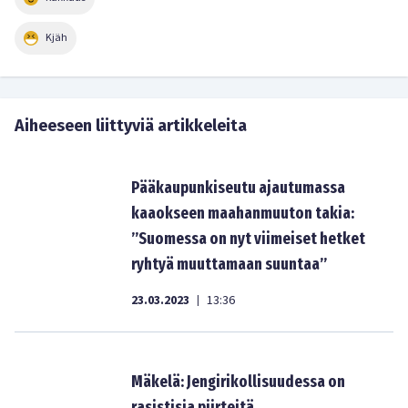
Kjäh
Aiheeseen liittyviä artikkeleita
Pääkaupunkiseutu ajautumassa
kaaokseen maahanmuuton takia:
”Suomessa on nyt viimeiset hetket
ryhtyä muuttamaan suuntaa”
23.03.2023
13:36
|
Mäkelä: Jengirikollisuudessa on
rasistisia piirteitä