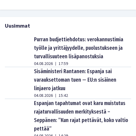
Uusimmat
Purran budjettiehdotus: verokannustimia
työlle ja yrittäjyydelle, puolustukseen ja
turvallisuuteen lisäpanostuksia
04.08.2026
17:59
|
Sisäministeri Rantanen: Espanja sai
varauksettoman tuen — EU:n sisäinen
linjaero jatkuu
04.08.2026
15:42
|
Espanjan tapahtumat ovat karu muistutus
rajaturvallisuuden merkityksestä –
Seppänen: ”Kun rajat pettävät, koko valtio
pettää”
|