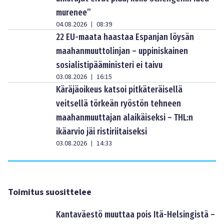
murenee”
04.08.2026
08:39
|
22 EU-maata haastaa Espanjan löysän
maahanmuuttolinjan – uppiniskainen
sosialistipääministeri ei taivu
03.08.2026
16:15
|
Käräjäoikeus katsoi pitkäteräisellä
veitsellä törkeän ryöstön tehneen
maahanmuuttajan alaikäiseksi – THL:n
ikäarvio jäi ristiriitaiseksi
03.08.2026
14:33
|
Toimitus suosittelee
Kantaväestö muuttaa pois Itä-Helsingistä –