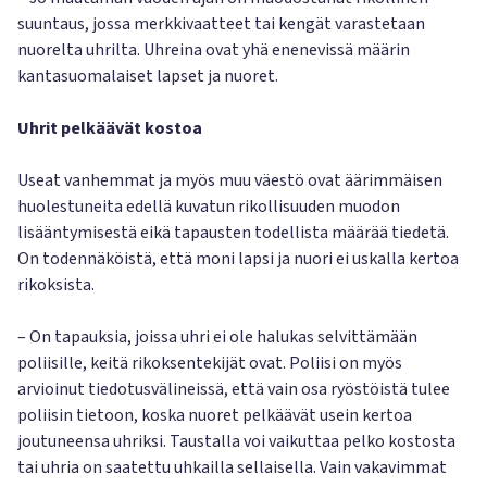
suuntaus, jossa merkkivaatteet tai kengät varastetaan
nuorelta uhrilta. Uhreina ovat yhä enenevissä määrin
kantasuomalaiset lapset ja nuoret.
Uhrit pelkäävät kostoa
Useat vanhemmat ja myös muu väestö ovat äärimmäisen
huolestuneita edellä kuvatun rikollisuuden muodon
lisääntymisestä eikä tapausten todellista määrää tiedetä.
On todennäköistä, että moni lapsi ja nuori ei uskalla kertoa
rikoksista.
– On tapauksia, joissa uhri ei ole halukas selvittämään
poliisille, keitä rikoksentekijät ovat. Poliisi on myös
arvioinut tiedotusvälineissä, että vain osa ryöstöistä tulee
poliisin tietoon, koska nuoret pelkäävät usein kertoa
joutuneensa uhriksi. Taustalla voi vaikuttaa pelko kostosta
tai uhria on saatettu uhkailla sellaisella. Vain vakavimmat