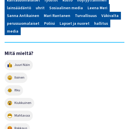
kantasuomalaiset
ryöstöt
kosto
nöyryyttäminen
lainsäädäntö
uhrit
Sosiaalinen media
Leena Meri
Sanna Antikainen
Mari Rantanen
Turvallisuus
Väkivalta
perussuomalaiset
Poliisi
Lapset ja nuoret
hallitus
media
Mitä mieltä?
Juuri Näin
Iloinen
Itku
Kiukkuinen
Mahtavaa
Rakkaus