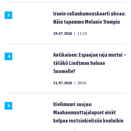
Iranin vallankumouskaarti uhoaa:
3
.
Näin tapamme Melanie Trumpin
29.07.2026
11:19
|
Antikainen: Espanjan raja murtui –
4
.
tätäkö Lindtman haluaa
Suomelle?
31.07.2026
09:01
|
Kielimuuri suojaa:
5
.
Maahanmuuttajalapset eivät
kelpaa ruotsinkielisiin kouluihin