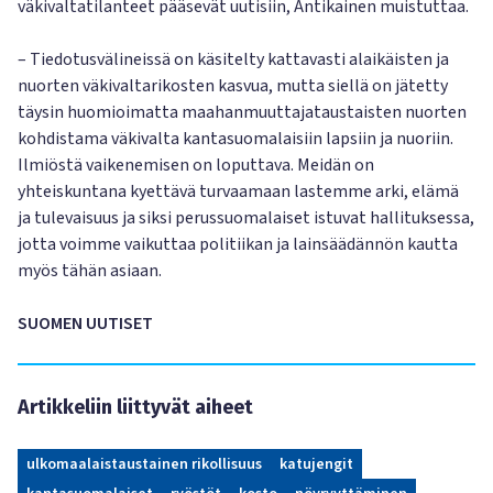
väkivaltatilanteet pääsevät uutisiin, Antikainen muistuttaa.
– Tiedotusvälineissä on käsitelty kattavasti alaikäisten ja
nuorten väkivaltarikosten kasvua, mutta siellä on jätetty
täysin huomioimatta maahanmuuttajataustaisten nuorten
kohdistama väkivalta kantasuomalaisiin lapsiin ja nuoriin.
Ilmiöstä vaikenemisen on loputtava. Meidän on
yhteiskuntana kyettävä turvaamaan lastemme arki, elämä
ja tulevaisuus ja siksi perussuomalaiset istuvat hallituksessa,
jotta voimme vaikuttaa politiikan ja lainsäädännön kautta
myös tähän asiaan.
SUOMEN UUTISET
Artikkeliin liittyvät aiheet
ulkomaalaistaustainen rikollisuus
katujengit