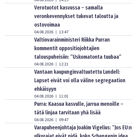
04.08.2026
14:29
Verotuotot kasvussa – samalla
veronkevennykset tukevat taloutta ja
ostovoimaa
04.08.2026
13:47
|
Valtiovarainministeri Riikka Purran
kommentit oppositiojohtajien
talouspuheisiin: ”Uskomatonta tuubaa”
04.08.2026
12:21
|
Vantaan kaupunginvaltuutettu Lundell:
Lapset eivät voi olla väline segregaation
ehkäisyyn
04.08.2026
11:01
|
Purra: Kaasua kasvulle, jarrua menoille –
tätä linjaa tarvitaan yhä lisää
04.08.2026
09:47
|
Varapuheenjohtaja Joakim Vigelius: ”Jos EU:n
ulkorajat eivät pidä, koko Schengenin idea