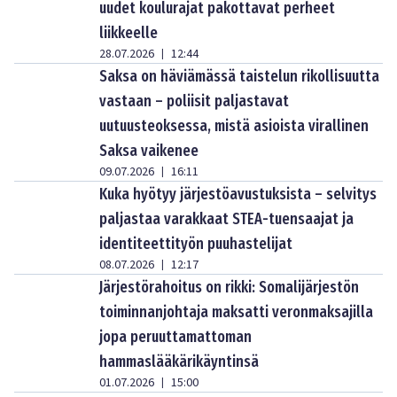
uudet koulurajat pakottavat perheet
liikkeelle
28.07.2026
12:44
|
Saksa on häviämässä taistelun rikollisuutta
vastaan – poliisit paljastavat
uutuusteoksessa, mistä asioista virallinen
Saksa vaikenee
09.07.2026
16:11
|
Kuka hyötyy järjestöavustuksista – selvitys
paljastaa varakkaat STEA-tuensaajat ja
identiteettityön puuhastelijat
08.07.2026
12:17
|
Järjestörahoitus on rikki: Somalijärjestön
toiminnanjohtaja maksatti veronmaksajilla
jopa peruuttamattoman
hammaslääkärikäyntinsä
01.07.2026
15:00
|