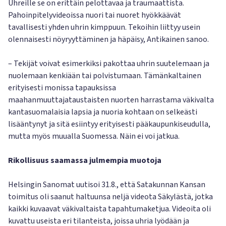
Uhreille se on erittäin pelottavaa ja traumaattista.
Pahoinpitelyvideoissa nuori tai nuoret hyökkäävät
tavallisesti yhden uhrin kimppuun. Tekoihin liittyy usein
olennaisesti nöyryyttäminen ja häpäisy, Antikainen sanoo.
– Tekijät voivat esimerkiksi pakottaa uhrin suutelemaan ja
nuolemaan kenkiään tai polvistumaan. Tämänkaltainen
erityisesti monissa tapauksissa
maahanmuuttajataustaisten nuorten harrastama väkivalta
kantasuomalaisia lapsia ja nuoria kohtaan on selkeästi
lisääntynyt ja sitä esiintyy erityisesti pääkaupunkiseudulla,
mutta myös muualla Suomessa. Näin ei voi jatkua.
Rikollisuus saamassa julmempia muotoja
Helsingin Sanomat uutisoi 31.8., että Satakunnan Kansan
toimitus oli saanut haltuunsa neljä videota Säkylästä, jotka
kaikki kuvaavat väkivaltaista tapahtumaketjua. Videoita oli
kuvattu useista eri tilanteista, joissa uhria lyödään ja