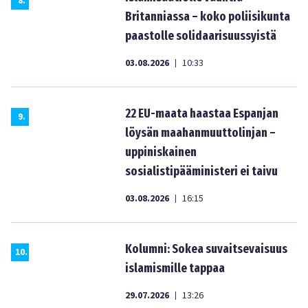
8
.
Britanniassa – koko poliisikunta
paastolle solidaarisuussyistä
03.08.2026
10:33
|
22 EU-maata haastaa Espanjan
9
.
löysän maahanmuuttolinjan –
uppiniskainen
sosialistipääministeri ei taivu
03.08.2026
16:15
|
Kolumni: Sokea suvaitsevaisuus
10
.
islamismille tappaa
29.07.2026
13:26
|