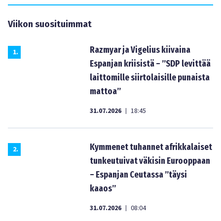
Viikon suosituimmat
Razmyar ja Vigelius kiivaina
1
.
Espanjan kriisistä – ”SDP levittää
laittomille siirtolaisille punaista
mattoa”
31.07.2026
18:45
|
Kymmenet tuhannet afrikkalaiset
2
.
tunkeutuivat väkisin Eurooppaan
– Espanjan Ceutassa ”täysi
kaaos”
31.07.2026
08:04
|