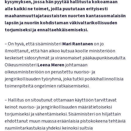
kysymyksen, jossa hän pyytää hallitusta kokoamaan
alle kaikki ne toimet, joilla puututaan erityisesti
maahanmuuttajataustaisten nuorten kantasuomalaisiin
lapsiin ja nuoriin kohdistaman väkivaltarikollisuuden
torjumiseksi ja ennaltaehkäisemiseksi.
– On hyvä, että sisäministeri
Mari Rantanen
on jo
ilmoittanut, että hän aikoo kutsua koolle ministeriöön
keskeiset sidosryhmät ja viranomaiset pääkaupunkiseudulta.
Oikeusministeri
Leena Meren
johtamaan
oikeusministeriöön on perustettu nuoriso- ja
jengirikollisuuden työryhmä, joka tutkii poikkihallinnollisia
toimenpiteitä ongelmien ratkaisemiseksi.
– Hallitus on sitoutunut ottamaan käyttöön tarvittavat
keinot nuoriso- ja jengirikollisuuden määrätietoiseksi
torjumiseksi ja vähentämiseksi. Sisäministeri on hiljattain
ehdottanut muun muassa eräänlaisia pistokokeena tehtäviä
ruumiintarkastuksia yhdeksi keinoksi suitsia