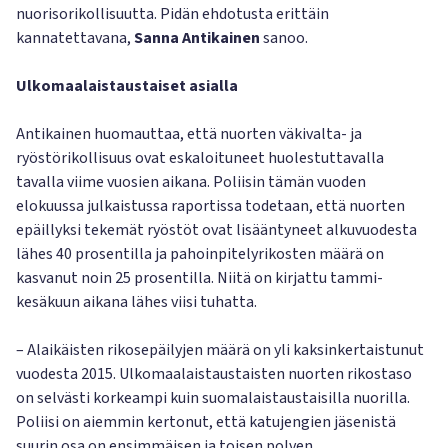
nuorisorikollisuutta. Pidän ehdotusta erittäin
kannatettavana,
Sanna Antikainen
sanoo.
Ulkomaalaistaustaiset asialla
Antikainen huomauttaa, että nuorten väkivalta- ja
ryöstörikollisuus ovat eskaloituneet huolestuttavalla
tavalla viime vuosien aikana. Poliisin tämän vuoden
elokuussa julkaistussa raportissa todetaan, että nuorten
epäillyksi tekemät ryöstöt ovat lisääntyneet alkuvuodesta
lähes 40 prosentilla ja pahoinpitelyrikosten määrä on
kasvanut noin 25 prosentilla. Niitä on kirjattu tammi-
kesäkuun aikana lähes viisi tuhatta.
– Alaikäisten rikosepäilyjen määrä on yli kaksinkertaistunut
vuodesta 2015. Ulkomaalaistaustaisten nuorten rikostaso
on selvästi korkeampi kuin suomalaistaustaisilla nuorilla.
Poliisi on aiemmin kertonut, että katujengien jäsenistä
suurin osa on ensimmäisen ja toisen polven