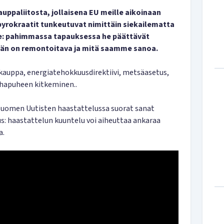
uppaliitosta, jollaisena EU meille aikoinaan
 byrokraatit tunkeutuvat nimittäin siekailematta
e: pahimmassa tapauksessa he päättävät
än on remontoitava ja mitä saamme sanoa.
kauppa, energiatehokkuusdirektiivi, metsäasetus,
vihapuheen kitkeminen..
Suomen Uutisten haastattelussa suorat sanat
us: haastattelun kuuntelu voi aiheuttaa ankaraa
a.