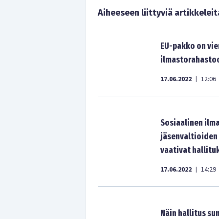
Aiheeseen liittyviä artikkeleit
EU-pakko on vi
ilmastorahasto
17.06.2022
12:06
|
Sosiaalinen ilm
jäsenvaltioiden
vaativat hallitu
17.06.2022
14:29
|
Näin hallitus su