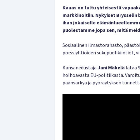
Kauas on tultu yhteisestä vapaaka
markkinoitiin. Nykyiset Brysselin
ihan jokaiselle elämänlueellemm
puolestamme jopa sen, mitä meid
Sosiaalinen ilmastorahasto, päästö
pörssiyhtiöiden sukupuolikiintiöt, 
Kansanedustaja
Jani Mäkelä
lataa 
holhoavasta EU-politiikasta. Varoit
päänsärkyä ja pyöräytyksen tunnett