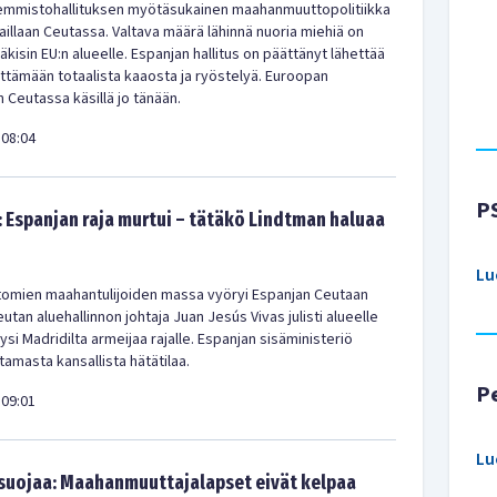
emmistohallituksen myötäsukainen maahanmuuttopolitiikka
aillaan Ceutassa. Valtava määrä lähinnä nuoria miehiä on
kisin EU:n alueelle. Espanjan hallitus on päättänyt lähettää
ittämään totaalista kaaosta ja ryöstelyä. Euroopan
 Ceutassa käsillä jo tänään.
08:04
P
: Espanjan raja murtui – tätäkö Lindtman haluaa
Lu
ttomien maahantulijoiden massa vyöryi Espanjan Ceutaan
tan aluehallinnon johtaja Juan Jesús Vivas julisti alueelle
yysi Madridilta armeijaa rajalle. Espanjan sisäministeriö
istamasta kansallista hätätilaa.
P
09:01
Lu
 suojaa: Maahanmuuttajalapset eivät kelpaa