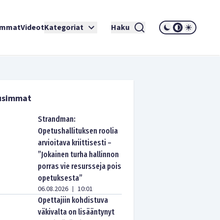
immat
Videot
Kategoriat
Haku
usimmat
Strandman:
Opetushallituksen roolia
arvioitava kriittisesti –
”Jokainen turha hallinnon
porras vie resursseja pois
opetuksesta”
06.08.2026
10:01
|
Opettajiin kohdistuva
väkivalta on lisääntynyt