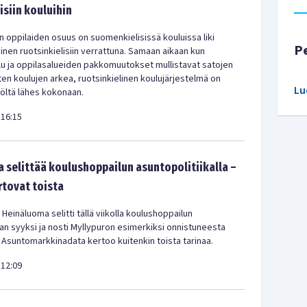
isiin kouluihin
en oppilaiden osuus on suomenkielisissä kouluissa liki
P
en ruotsinkielisiin verrattuna. Samaan aikaan kun
u ja oppilasalueiden pakkomuutokset mullistavat satojen
en koulujen arkea, ruotsinkielinen koulujärjestelmä on
Lu
iöltä lähes kokonaan.
16:15
 selittää koulushoppailun asuntopolitiikalla –
rtovat toista
 Heinäluoma selitti tällä viikolla koulushoppailun
kan syyksi ja nosti Myllypuron esimerkiksi onnistuneesta
 Asuntomarkkinadata kertoo kuitenkin toista tarinaa.
12:09