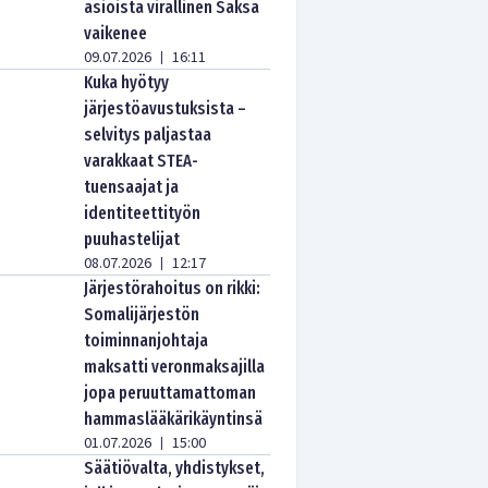
asioista virallinen Saksa
vaikenee
09.07.2026
16:11
|
Kuka hyötyy
järjestöavustuksista –
selvitys paljastaa
varakkaat STEA-
tuensaajat ja
identiteettityön
puuhastelijat
08.07.2026
12:17
|
Järjestörahoitus on rikki:
Somalijärjestön
toiminnanjohtaja
maksatti veronmaksajilla
jopa peruuttamattoman
hammaslääkärikäyntinsä
01.07.2026
15:00
|
Säätiövalta, yhdistykset,