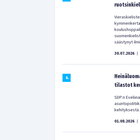
ruotsinkiel
Vieraskielist
kymmenkertain
koulushoppail
suomenkielist
säästynyt ilm
30.07.2026
|
Heinäluoma
6
.
tilastot ke
SDP:n Eveliina
asuntopolitii
kehityksestä.
01.08.2026
|