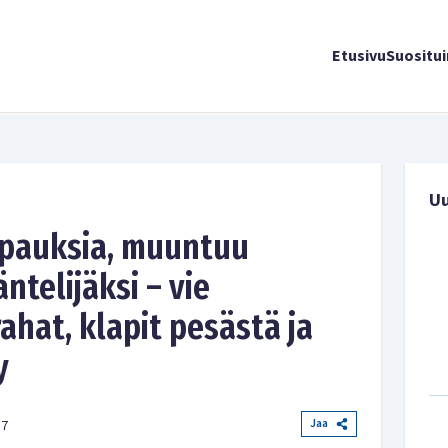
Etusivu
Suositu
U
vapauksia, muuntuu
ntelijäksi – vie
hat, klapit pesästä ja
y
Jaa
17