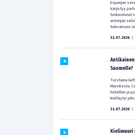
Espanjan vas
kärjistyy parh
tunkeutunut vä
armeijan selv
tulevaisuus on
31.07.2026
|
Antikainen
4
.
Suomelle?
Torstaina lai
Marokosta. Ceu
hätätilan ja p
kieltäytyi jul
31.07.2026
|
Kielimuuri
5
.