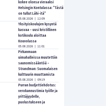
kokee olonsa vieraaksi
Helsingin Kontulassa: ”Tästä
on tullut Lähi-itä”
05.08.2026
12:09
|
Yksityiskoulujen kysyntä
kasvaa – uusi kristillinen
kotikoulu aloittaa
Kouvolassa
05.08.2026
11:01
|
Pirkanmaan
uimahalleissa muutettiin
saunomissääntöä –
Strandman: Suomalaisen
kulttuurin muuttamista
05.08.2026
09:19
|
Purran budjettiehdotus:
verokannustimia työlle ja
yrittäjyydelle,
puolustukseen ja