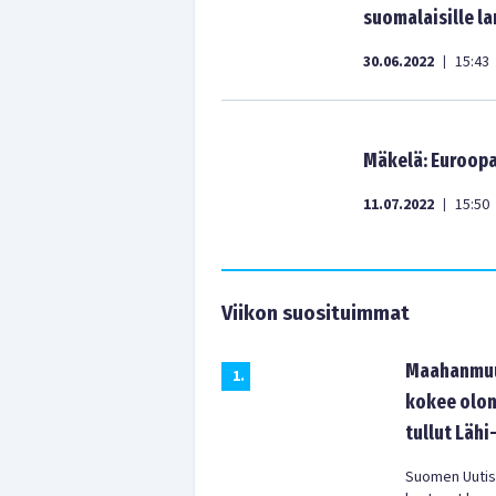
suomalaisille l
30.06.2022
15:43
|
Mäkelä: Euroopa
11.07.2022
15:50
|
Viikon suosituimmat
Maahanmuut
1
.
kokee olon
tullut Lähi
Suomen Uutist