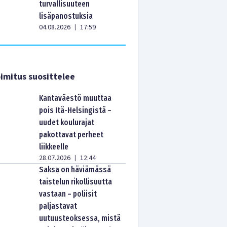
turvallisuuteen
lisäpanostuksia
04.08.2026
17:59
|
imitus suosittelee
Kantaväestö muuttaa
pois Itä-Helsingistä –
uudet koulurajat
pakottavat perheet
liikkeelle
28.07.2026
12:44
|
Saksa on häviämässä
taistelun rikollisuutta
vastaan – poliisit
paljastavat
uutuusteoksessa, mistä