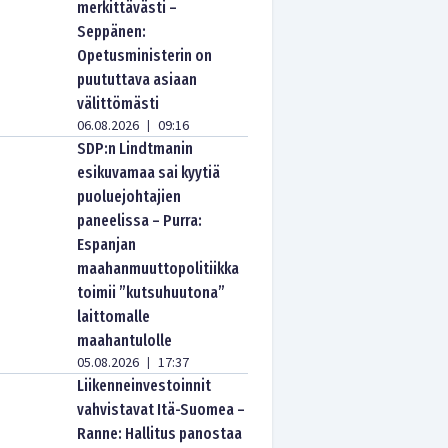
merkittävästi –
Seppänen:
Opetusministerin on
puututtava asiaan
välittömästi
06.08.2026
09:16
|
SDP:n Lindtmanin
esikuvamaa sai kyytiä
puoluejohtajien
paneelissa – Purra:
Espanjan
maahanmuuttopolitiikka
toimii ”kutsuhuutona”
laittomalle
maahantulolle
05.08.2026
17:37
|
Liikenneinvestoinnit
vahvistavat Itä-Suomea –
Ranne: Hallitus panostaa