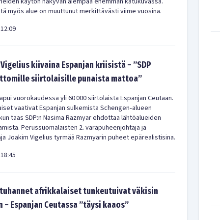
meiden käytön näkyvän aiempaa enemmän katukuvassa.
ä myös alue on muuttunut merkittävästi viime vuosina.
12:09
Vigelius kiivaina Espanjan kriisistä – ”SDP
ittomille siirtolaisille punaista mattoa”
pui vuorokaudessa yli 60 000 siirtolaista Espanjan Ceutaan.
iset vaativat Espanjan sulkemista Schengen‑alueen
 kun taas SDP:n Nasima Razmyar ehdottaa lähtöalueiden
amista. Perussuomalaisten 2. varapuheenjohtaja ja
a Joakim Vigelius tyrmää Razmyarin puheet epärealistisina.
18:45
uhannet afrikkalaiset tunkeutuivat väkisin
 – Espanjan Ceutassa ”täysi kaaos”