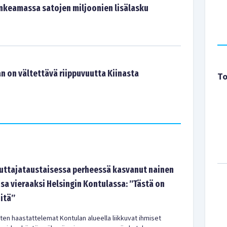
ankeamassa satojen miljoonien lisälasku
n on vältettävä riippuvuutta Kiinasta
To
tajataustaisessa perheessä kasvanut nainen
sa vieraaksi Helsingin Kontulassa: ”Tästä on
-itä”
en haastattelemat Kontulan alueella liikkuvat ihmiset