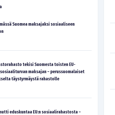
a
emässä Suomea maksajaksi sosiaaliseen
on
astorahasto tekisi Suomesta toisten EU-
 sosiaaliturvan maksajan – perussuomalaiset
kselta täystyrmäystä rahastolle
mutti eduskuntaa EU:n sosiaalirahastosta –