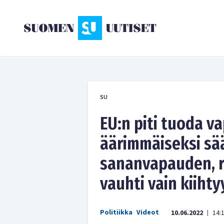
SU
EU:n piti tuoda 
äärimmäiseksi sää
sananvapauden, ra
vauhti vain kiihty
Politiikka
Videot
10.06.2022
14:
|