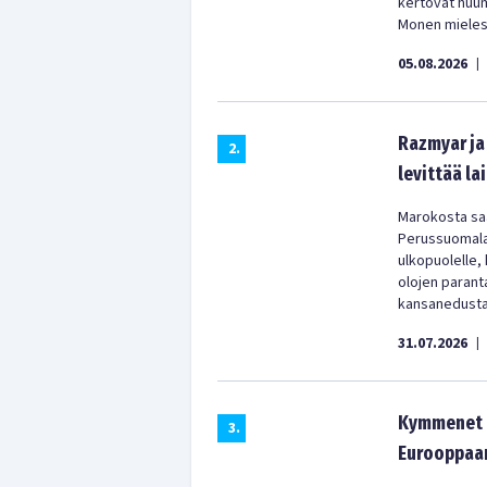
kertovat huu
Monen mielest
05.08.2026
|
Razmyar ja 
2
.
levittää la
Marokosta saa
Perussuomala
ulkopuolelle,
olojen parant
kansanedustaj
31.07.2026
|
Kymmenet t
3
.
Eurooppaan