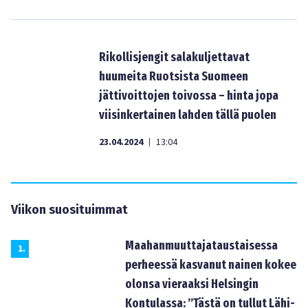
Rikollisjengit salakuljettavat
huumeita Ruotsista Suomeen
jättivoittojen toivossa – hinta jopa
viisinkertainen lahden tällä puolen
23.04.2024
13:04
|
Viikon suosituimmat
Maahanmuuttajataustaisessa
1
.
perheessä kasvanut nainen kokee
olonsa vieraaksi Helsingin
Kontulassa: ”Tästä on tullut Lähi-