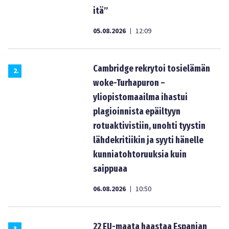
itä”
05.08.2026
12:09
|
Cambridge rekrytoi tosielämän
2
.
woke-Turhapuron –
yliopistomaailma ihastui
plagioinnista epäiltyyn
rotuaktivistiin, unohti tyystin
lähdekritiikin ja syyti hänelle
kunniatohtoruuksia kuin
saippuaa
06.08.2026
10:50
|
22 EU-maata haastaa Espanjan