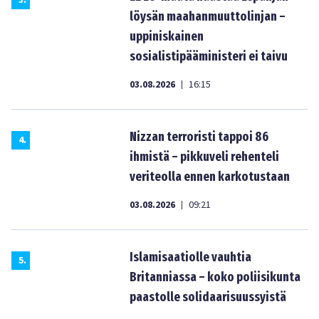
3
.
löysän maahanmuuttolinjan –
uppiniskainen
sosialistipääministeri ei taivu
03.08.2026
16:15
|
Nizzan terroristi tappoi 86
4
.
ihmistä – pikkuveli rehenteli
veriteolla ennen karkotustaan
03.08.2026
09:21
|
Islamisaatiolle vauhtia
5
.
Britanniassa – koko poliisikunta
paastolle solidaarisuussyistä