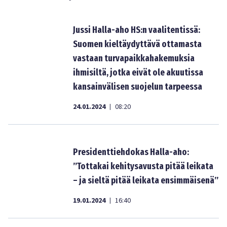
Jussi Halla-aho HS:n vaalitentissä:
Suomen kieltäydyttävä ottamasta
vastaan turvapaikkahakemuksia
ihmisiltä, jotka eivät ole akuutissa
kansainvälisen suojelun tarpeessa
24.01.2024
08:20
|
Presidenttiehdokas Halla-aho:
”Tottakai kehitysavusta pitää leikata
– ja sieltä pitää leikata ensimmäisenä”
19.01.2024
16:40
|