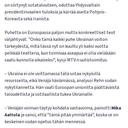
on siirtynyt sotatalouteen, odottaa Yhdysvaltain
presidentinvaalien tuloksia ja kärrää aseita Pohjois-
Koreasta sekä Iranista.
Puhetta on Euroopassa paljon mutta konkreettiset teot
väljähtyvät. ”Onko tämä kaikki puhe Ukrainan voiton
tärkeydestä, mitä tässä nyt on kuultu yli kaksi vuotta
pelkkää teatteria, kun toimivaa aseapua ei olla vieläkään
saatu kunnolla aikaiseksi”, kysyi MTV:n uutistoimitus.
– Ukraina ei ole voittamassa tätä sotaa nykyisillä
resursseilla, eikä Venäjä häviämässä, analysoi Rehn sodan
nykytilannetta. Hän vaati Euroopan unionilta päättäväistä
taloudellista ja sotilaallista tukea Ukrainalle.
– Venäjän voiman täytyy kohdata vastavoima, painotti
Mika
Aaltola
ja sanoi, että ”tämä pitää ymmärtää”, koska se on
keskeinen sodan opetus tähän mennessä.