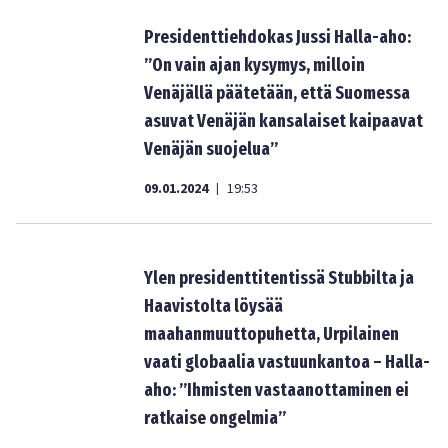
Presidenttiehdokas Jussi Halla-aho:
”On vain ajan kysymys, milloin
Venäjällä päätetään, että Suomessa
asuvat Venäjän kansalaiset kaipaavat
Venäjän suojelua”
09.01.2024
19:53
|
Ylen presidenttitentissä Stubbilta ja
Haavistolta löysää
maahanmuuttopuhetta, Urpilainen
vaati globaalia vastuunkantoa – Halla-
aho: ”Ihmisten vastaanottaminen ei
ratkaise ongelmia”