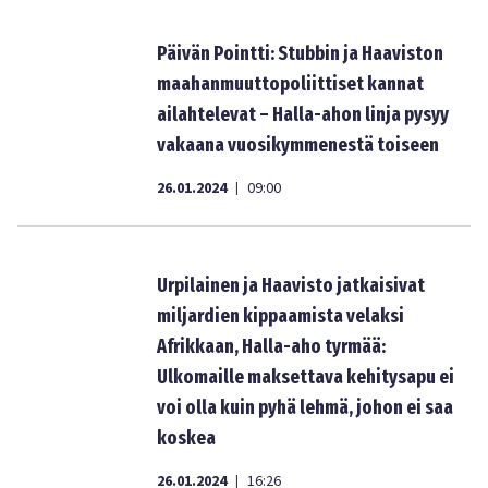
Päivän Pointti: Stubbin ja Haaviston
maahanmuuttopoliittiset kannat
ailahtelevat – Halla-ahon linja pysyy
vakaana vuosikymmenestä toiseen
26.01.2024
09:00
|
Urpilainen ja Haavisto jatkaisivat
miljardien kippaamista velaksi
Afrikkaan, Halla-aho tyrmää:
Ulkomaille maksettava kehitysapu ei
voi olla kuin pyhä lehmä, johon ei saa
koskea
26.01.2024
16:26
|