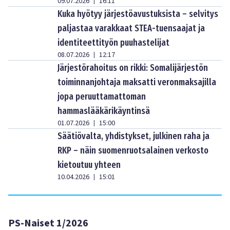
09.07.2026
16:11
|
Kuka hyötyy järjestöavustuksista – selvitys
paljastaa varakkaat STEA-tuensaajat ja
identiteettityön puuhastelijat
08.07.2026
12:17
|
Järjestörahoitus on rikki: Somalijärjestön
toiminnanjohtaja maksatti veronmaksajilla
jopa peruuttamattoman
hammaslääkärikäyntinsä
01.07.2026
15:00
|
Säätiövalta, yhdistykset, julkinen raha ja
RKP – näin suomenruotsalainen verkosto
kietoutuu yhteen
10.04.2026
15:01
|
PS-Naiset 1/2026