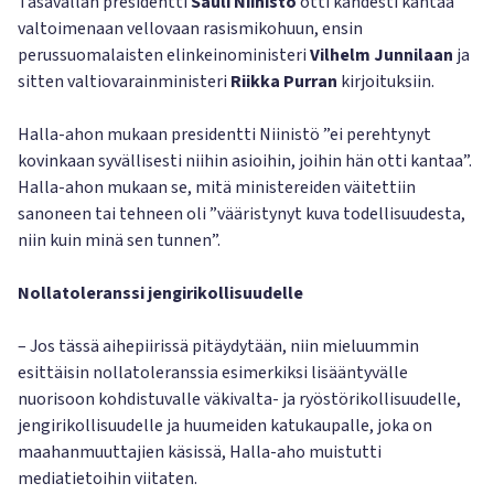
Tasavallan presidentti
Sauli
Niinistö
otti kahdesti kantaa
valtoimenaan vellovaan rasismikohuun, ensin
perussuomalaisten elinkeinoministeri
Vilhelm Junnilaan
ja
sitten valtiovarainministeri
Riikka Purran
kirjoituksiin.
Halla-ahon mukaan presidentti Niinistö ”ei perehtynyt
kovinkaan syvällisesti niihin asioihin, joihin hän otti kantaa”.
Halla-ahon mukaan se, mitä ministereiden väitettiin
sanoneen tai tehneen oli ”vääristynyt kuva todellisuudesta,
niin kuin minä sen tunnen”.
Nollatoleranssi jengirikollisuudelle
– Jos tässä aihepiirissä pitäydytään, niin mieluummin
esittäisin nollatoleranssia esimerkiksi lisääntyvälle
nuorisoon kohdistuvalle väkivalta- ja ryöstörikollisuudelle,
jengirikollisuudelle ja huumeiden katukaupalle, joka on
maahanmuuttajien käsissä, Halla-aho muistutti
mediatietoihin viitaten.