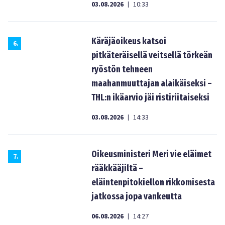
03.08.2026
10:33
|
Käräjäoikeus katsoi
6
.
pitkäteräisellä veitsellä törkeän
ryöstön tehneen
maahanmuuttajan alaikäiseksi –
THL:n ikäarvio jäi ristiriitaiseksi
03.08.2026
14:33
|
Oikeusministeri Meri vie eläimet
7
.
rääkkääjiltä –
eläintenpitokiellon rikkomisesta
jatkossa jopa vankeutta
06.08.2026
14:27
|