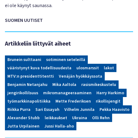
ei ole käynyt saunassa.
SUOMEN UUTISET
Artikkeliin liittyvät aiheet
Brunein sulttaani
sotiminen seteleillä
vääristynyt kuva todellisuudesta
ulosmarssit
lakot
MTV:n presidenttitentti
Venäjän hyökkäyssota
Benjamin Netanjahu
Mika Aaltola
rasismikeskustelu
jengirikollilsuus
mikromanageeraaminen
Harry Harkimo
työmarkkinapolitiikka
Mette Frederiksen
rikollisjengit
Riikka Purra
Sari Essayah
Vilhelm Junnila
Pekka Haavisto
Alexander Stubb
leikkaukset
Ukraina
Olli Rehn
Jutta Urpilainen
Jussi Halla-aho