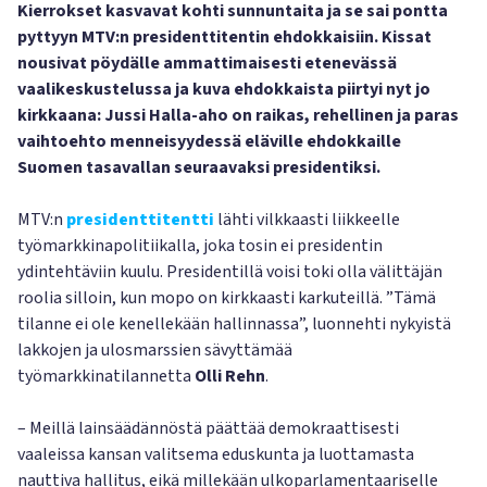
Kierrokset kasvavat kohti sunnuntaita ja se sai pontta
pyttyyn MTV:n presidenttitentin ehdokkaisiin. Kissat
nousivat pöydälle ammattimaisesti etenevässä
vaalikeskustelussa ja kuva ehdokkaista piirtyi nyt jo
kirkkaana: Jussi Halla-aho on raikas, rehellinen ja paras
vaihtoehto menneisyydessä eläville ehdokkaille
Suomen tasavallan seuraavaksi presidentiksi.
MTV:n
presidenttitentti
lähti vilkkaasti liikkeelle
työmarkkinapolitiikalla, joka tosin ei presidentin
ydintehtäviin kuulu. Presidentillä voisi toki olla välittäjän
roolia silloin, kun mopo on kirkkaasti karkuteillä. ”Tämä
tilanne ei ole kenellekään hallinnassa”, luonnehti nykyistä
lakkojen ja ulosmarssien sävyttämää
työmarkkinatilannetta
Olli Rehn
.
– Meillä lainsäädännöstä päättää demokraattisesti
vaaleissa kansan valitsema eduskunta ja luottamasta
nauttiva hallitus, eikä millekään ulkoparlamentaariselle