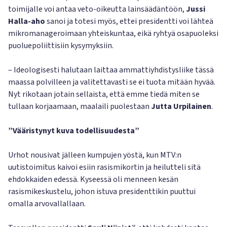
toimijalle voi antaa veto-oikeutta lainsäädäntöön,
Jussi
Halla-aho
sanoi ja totesi myös, ettei presidentti voi lähteä
mikromanageroimaan yhteiskuntaa, eikä ryhtyä osapuoleksi
puoluepoliittisiin kysymyksiin.
– Ideologisesti halutaan laittaa ammattiyhdistysliike tässä
maassa polvilleen ja valitettavasti se ei tuota mitään hyvää.
Nyt rikotaan jotain sellaista, että emme tiedä miten se
tullaan korjaamaan, maalaili puolestaan
Jutta Urpilainen
.
”Vääristynyt kuva todellisuudesta”
Urhot nousivat jälleen kumpujen yöstä, kun MTV:n
uutistoimitus kaivoi esiin rasismikortin ja heilutteli sitä
ehdokkaiden edessä. Kyseessä oli menneen kesän
rasismikeskustelu, johon istuva presidenttikin puuttui
omalla arvovallallaan.