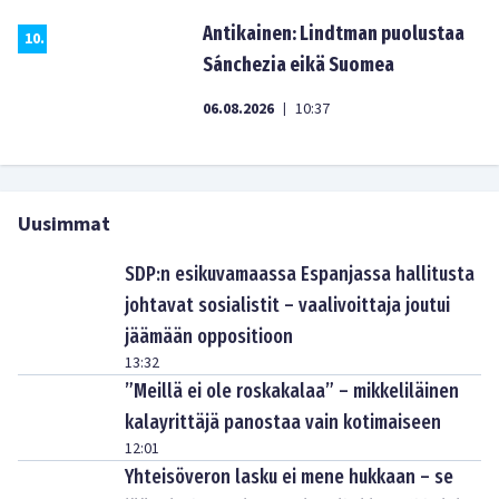
Antikainen: Lindtman puolustaa
10
.
Sánchezia eikä Suomea
06.08.2026
10:37
|
Uusimmat
SDP:n esikuvamaassa Espanjassa hallitusta
johtavat sosialistit – vaalivoittaja joutui
jäämään oppositioon
13:32
”Meillä ei ole roskakalaa” – mikkeliläinen
kalayrittäjä panostaa vain kotimaiseen
12:01
Yhteisöveron lasku ei mene hukkaan – se