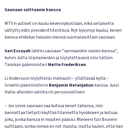
Saunaan sulttaanin kanssa
MTV:n uutiset on kuulu kevennyksistään, eikä sellaiselta
vältytty edes presidenttitentissä. Nyt kysymys kuului, kenen
kanssa ehdokas haluaisi mennä suomalaisittain saunaan.
Sari Essayah
lähtisi saunaan ”varmaankin naisen kanssa”,
kuten Jutta Urpilainenkin ja löylytettävänä olisi tällöin
Tanskan pääministeri
Mette Frederiksen
.
Li Andersson löylyttelisi mieluusti – yllättävää kyllä –
Israelin pääministerin
Benjamin Netanjahun
kanssa. Jussi
Halla-ahonkin valinta oli persoonallinen:
– Jos sinne saunaan saa kutsua kenet tahansa, niin
kannattaa tietysti käyttää tilannetta hyväkseen ja kutsua
joku, jonka kanssa ei muuten pääsisi. Mieleeni tuli Brunein
sulttaani, jonka nimeä en nyt muista, mutta luulen, että hän