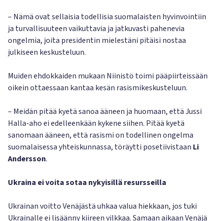
– Nämä ovat sellaisia todellisia suomalaisten hyvinvointiin
ja turvallisuuteen vaikuttavia ja jatkuvasti pahenevia
ongelmia, joita presidentin mielestäni pitäisi nostaa
julkiseen keskusteluun.
Muiden ehdokkaiden mukaan Niinistö toimi pääpiirteissään
oikein ottaessaan kantaa kesän rasismikeskusteluun.
– Meidän pitää kyetä sanoa ääneen ja huomaan, että Jussi
Halla-aho ei edelleenkään kykene siihen. Pitää kyetä
sanomaan ääneen, että rasismi on todellinen ongelma
suomalaisessa yhteiskunnassa, töräytti posetiivistaan
Li
Andersson
.
Ukraina ei voita sotaa nykyisillä resursseilla
Ukrainan voitto Venäjästä uhkaa valua hiekkaan, jos tuki
Ukrainalle ei lisäänny kiireen vilkkaa. Samaan aikaan Venäjä