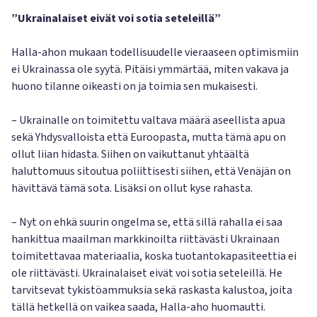
”Ukrainalaiset eivät voi sotia seteleillä”
Halla-ahon mukaan todellisuudelle vieraaseen optimismiin
ei Ukrainassa ole syytä. Pitäisi ymmärtää, miten vakava ja
huono tilanne oikeasti on ja toimia sen mukaisesti.
– Ukrainalle on toimitettu valtava määrä aseellista apua
sekä Yhdysvalloista että Euroopasta, mutta tämä apu on
ollut liian hidasta. Siihen on vaikuttanut yhtäältä
haluttomuus sitoutua poliittisesti siihen, että Venäjän on
hävittävä tämä sota. Lisäksi on ollut kyse rahasta.
– Nyt on ehkä suurin ongelma se, että sillä rahalla ei saa
hankittua maailman markkinoilta riittävästi Ukrainaan
toimitettavaa materiaalia, koska tuotantokapasiteettia ei
ole riittävästi. Ukrainalaiset eivät voi sotia seteleillä. He
tarvitsevat tykistöammuksia sekä raskasta kalustoa, joita
tällä hetkellä on vaikea saada, Halla-aho huomautti.