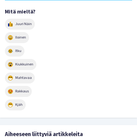
Mitä mieltä?
Juuri Näin
Iloinen
Itku
Kiukkuinen
Mahtavaa
Rakkaus
Kjäh
Aiheeseen liittyviä artikkeleita