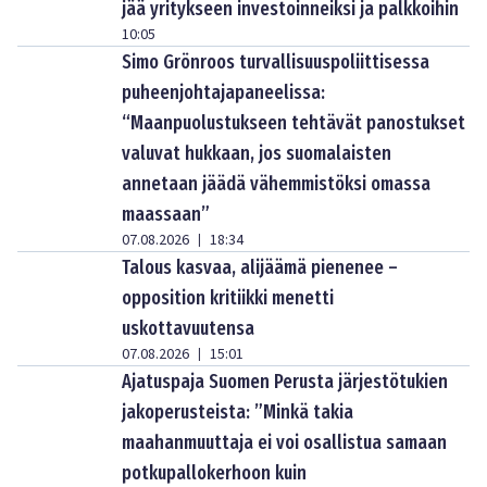
jää yritykseen investoinneiksi ja palkkoihin
10:05
Simo Grönroos turvallisuuspoliittisessa
puheenjohtajapaneelissa:
“Maanpuolustukseen tehtävät panostukset
valuvat hukkaan, jos suomalaisten
annetaan jäädä vähemmistöksi omassa
maassaan”
07.08.2026
18:34
|
Talous kasvaa, alijäämä pienenee –
opposition kritiikki menetti
uskottavuutensa
07.08.2026
15:01
|
Ajatuspaja Suomen Perusta järjestötukien
jakoperusteista: ”Minkä takia
maahanmuuttaja ei voi osallistua samaan
potkupallokerhoon kuin