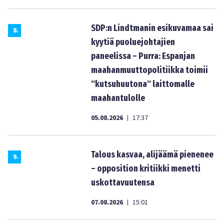
SDP:n Lindtmanin esikuvamaa sai
8
.
kyytiä puoluejohtajien
paneelissa – Purra: Espanjan
maahanmuuttopolitiikka toimii
”kutsuhuutona” laittomalle
maahantulolle
05.08.2026
17:37
|
Talous kasvaa, alijäämä pienenee
9
.
– opposition kritiikki menetti
uskottavuutensa
07.08.2026
15:01
|