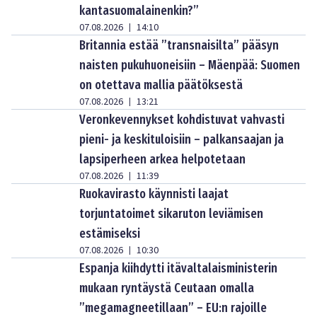
kantasuomalainenkin?”
07.08.2026
14:10
|
Britannia estää ”transnaisilta” pääsyn
naisten pukuhuoneisiin – Mäenpää: Suomen
on otettava mallia päätöksestä
07.08.2026
13:21
|
Veronkevennykset kohdistuvat vahvasti
pieni- ja keskituloisiin – palkansaajan ja
lapsiperheen arkea helpotetaan
07.08.2026
11:39
|
Ruokavirasto käynnisti laajat
torjuntatoimet sikaruton leviämisen
estämiseksi
07.08.2026
10:30
|
Espanja kiihdytti itävaltalaisministerin
mukaan ryntäystä Ceutaan omalla
”megamagneetillaan” – EU:n rajoille