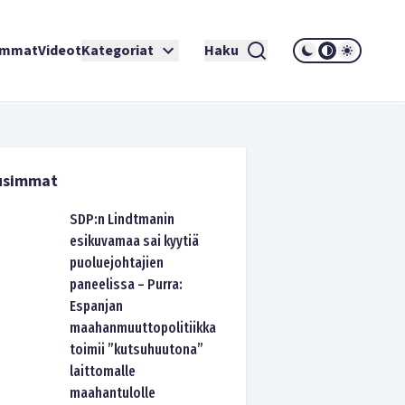
immat
Videot
Kategoriat
Haku
usimmat
SDP:n Lindtmanin
esikuvamaa sai kyytiä
puoluejohtajien
paneelissa – Purra:
Espanjan
maahanmuuttopolitiikka
toimii ”kutsuhuutona”
laittomalle
maahantulolle