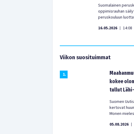
Suomalainen perusko
oppimisrauhan säily
peruskouluun luott
16.05.2026
14:08
|
Viikon suosituimmat
Maahanmuut
1
.
kokee olon
tullut Lähi
Suomen Uutist
kertovat huu
Monen mielest
05.08.2026
|