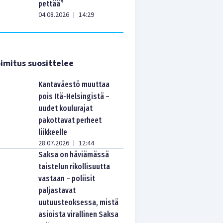
pettää”
04.08.2026
14:29
|
imitus suosittelee
Kantaväestö muuttaa
pois Itä-Helsingistä –
uudet koulurajat
pakottavat perheet
liikkeelle
28.07.2026
12:44
|
Saksa on häviämässä
taistelun rikollisuutta
vastaan – poliisit
paljastavat
uutuusteoksessa, mistä
asioista virallinen Saksa