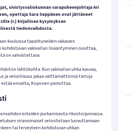
t, sivistysvaliokunnan varapuheenjohtaja Ari
äsen, opettaja Sara Seppänen ovat jättäneet
ille (r.) kirjallisen kysymyksen
älisestä tiedonvaihdosta.
an kouluissa tapahtuneiden vakavien
 kohdistuvan väkivallan lisääntyminen osoittaa,
ötä on vahvistettava.
 ehdoton lähtökohta. Kun väkivallan uhka kasvaa,
s ja velvollisuus jakaa välttämättömiä tietoja
n estää ennalta, Koponen painottaa.
sti
jenvaihdon esteiden purkamisesta rikostorjunnassa.
etuksen viranomaiset velvoitetaan luovuttamaan
enkeen tai terveyteen kohdistuvan uhkan