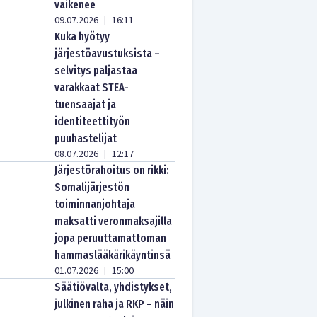
vaikenee
09.07.2026
16:11
|
Kuka hyötyy
järjestöavustuksista –
selvitys paljastaa
varakkaat STEA-
tuensaajat ja
identiteettityön
puuhastelijat
08.07.2026
12:17
|
Järjestörahoitus on rikki:
Somalijärjestön
toiminnanjohtaja
maksatti veronmaksajilla
jopa peruuttamattoman
hammaslääkärikäyntinsä
01.07.2026
15:00
|
Säätiövalta, yhdistykset,
julkinen raha ja RKP – näin