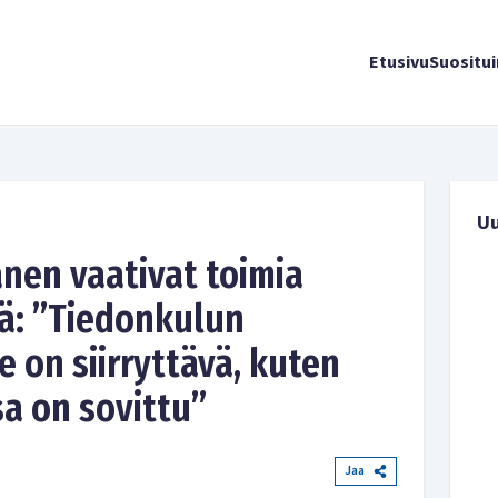
Etusivu
Suositu
U
nen vaativat toimia
tä: ”Tiedonkulun
le on siirryttävä, kuten
a on sovittu”
Jaa