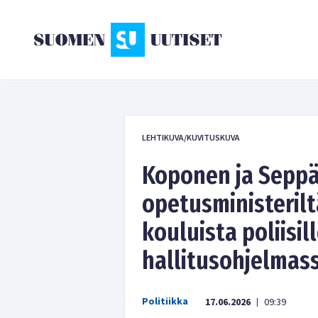
LEHTIKUVA/KUVITUSKUVA
Koponen ja Seppä
opetusministeril
kouluista poliisil
hallitusohjelmass
Politiikka
17.06.2026
09:39
|