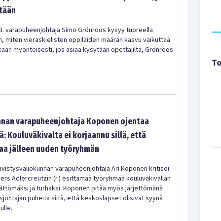
ytään
3. varapuheenjohtaja Simo Grönroos kysyy tuoreella
, miten vieraskielisten oppilaiden määrän kasvu vaikuttaa
kaan myönteisesti, jos asiaa kysytään opettajilta, Grönroos
To
nnan varapuheenjohtaja Koponen ojentaa
: Kouluväkivalta ei korjaannu sillä, että
taa jälleen uuden työryhmän
vistysvaliokunnan varapuheenjohtaja Ari Koponen kritisoi
ers Adlercreutzin (r.) esittämää työryhmää kouluväkivallan
mättömäksi ja turhaksi. Koponen pitää myös järjettömänä
ohtajan puheita siitä, että keskoslapset olisivat syynä
ulle.