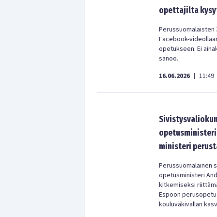
opettajilta kys
Perussuomalaisten 
Facebook-videollaan
opetukseen. Ei aina
sanoo.
16.06.2026
11:49
|
Sivistysvalioku
opetusministeriä
ministeri perus
Perussuomalainen si
opetusministeri And
kitkemiseksi riittä
Espoon perusopetusj
kouluväkivallan kasv