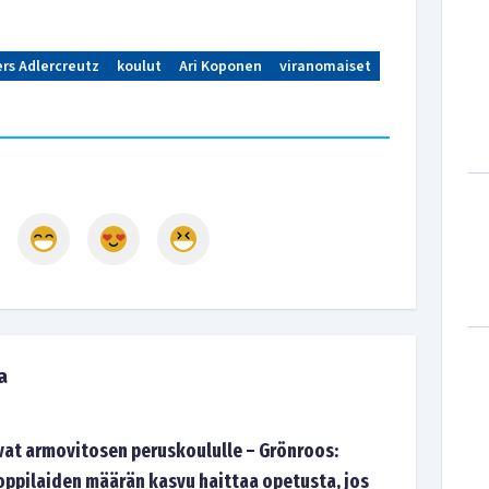
rs Adlercreutz
koulut
Ari Koponen
viranomaiset
a
vat armovitosen peruskoululle – Grönroos:
 oppilaiden määrän kasvu haittaa opetusta, jos