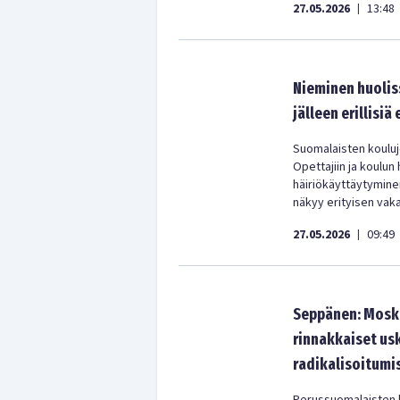
27.05.2026
13:48
|
Nieminen huolis
jälleen erillisiä
Suomalaisten kouluje
Opettajiin ja koulun
häiriökäyttäytymine
näkyy erityisen va
27.05.2026
09:49
|
Seppänen: Moske
rinnakkaiset us
radikalisoitumis