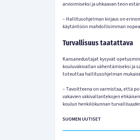
arvioimiseksi ja uhkaavan teon estä
– Hallitusohjelman kirjaus on erinom
käytäntöön mahdollisimman nopeas
Turvallisuus taatattava
Kansanedustajat kysyvät opetusmini
kouluväkivallan vähentämiseksi ja s
toteuttaa hallitusohjelman mukais
– Tavoitteena on varmistaa, että poli
vakavien väkivallantekojen ehkäisem
koulun henkilökunnan turvallisuude
SUOMEN UUTISET