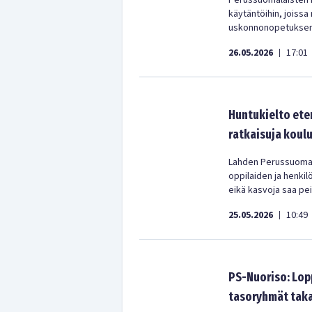
Perussuomalaisten k
käytäntöihin, joissa
uskonnonopetuksen 
26.05.2026
17:01
|
Huntukielto ete
ratkaisuja koul
Lahden Perussuomala
oppilaiden ja henkil
eikä kasvoja saa pei
25.05.2026
10:49
|
PS-Nuoriso: Lopp
tasoryhmät taka