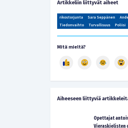
Artikkeliin liittyvät aiheet
rikostorjunta
Sara Seppänen
Ande
Tiedonvaihto
Turvallisuus
Poliisi
Mitä mieltä?
Aiheeseen liittyviä artikkeleit
Opettajat antoi
Vieraskielisten