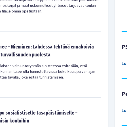
ansanedustaja Sara Seppänen vaatii välitöntä puuttumista
 moskeijat ja muut uskonnolliset yhteisöt tarjoavat koulun
tilalle omaa opetustaan.
P
nee – Nieminen: Lahdessa tehtävä ennakoivia
uturvallisuuden puolesta
Lu
isten valtuustoryhmän aloitteessa esitetään, että
ökunnan tulee olla tunnistettavissa koko koulupäivän ajan
ttää tavalla, joka estää tunnistamisen.
P
Lu
u sosialistiselle tasapäistämiselle –
isin kouluihin