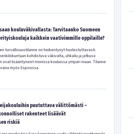
saan kouluväkivallasta: Tarvitaanko Suomeen
 erityiskouluja kaikkein vaativimmille oppilaille?
n turvallisuustilanne on heikentynyt huolestuttavasti.
 henkilökuntaan kohdistuva väkivalta, uhkailu ja jatkuva
n ovat lisääntyneet monissa kouluissa ympäri maan. Tilanne
kavana myös Espoossa.
ijakouluihin puututtava välittömästi –
konnolliset rakenteet lisäävät
en riskiä