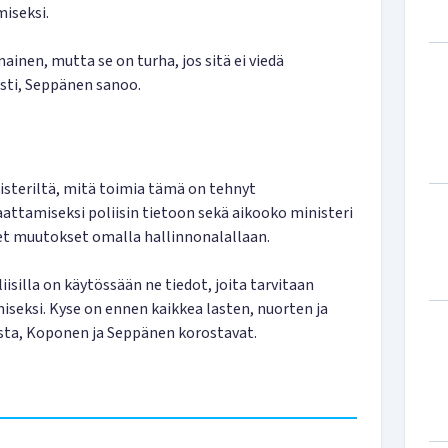
miseksi.
ainen, mutta se on turha, jos sitä ei viedä
ti, Seppänen sanoo.
steriltä, mitä toimia tämä on tehnyt
aattamiseksi poliisin tietoon sekä aikooko ministeri
et muutokset omalla hallinnonalallaan.
isilla on käytössään ne tiedot, joita tarvitaan
iseksi. Kyse on ennen kaikkea lasten, nuorten ja
sta, Koponen ja Seppänen korostavat.