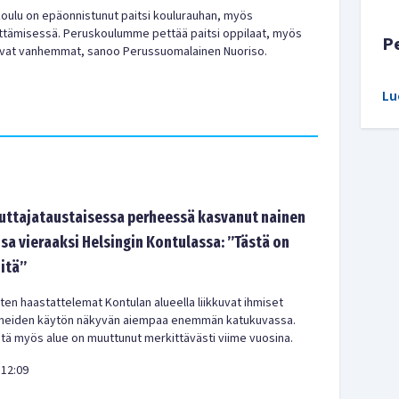
ulu on epäonnistunut paitsi koulurauhan, myös
ttämisessä. Peruskoulumme pettää paitsi oppilaat, myös
P
avat vanhemmat, sanoo Perussuomalainen Nuoriso.
Lu
tajataustaisessa perheessä kasvanut nainen
sa vieraaksi Helsingin Kontulassa: ”Tästä on
-itä”
en haastattelemat Kontulan alueella liikkuvat ihmiset
meiden käytön näkyvän aiempaa enemmän katukuvassa.
ä myös alue on muuttunut merkittävästi viime vuosina.
12:09