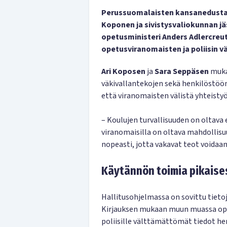
Perussuomalaisten kansanedustaja
Koponen ja sivistysvaliokunnan j
opetusministeri Anders Adlercreutz
opetusviranomaisten ja poliisin v
Ari Koposen
ja
Sara Seppäsen
muka
väkivallantekojen sekä henkilöstöön
että viranomaisten välistä yhteisty
– Koulujen turvallisuuden on oltava
viranomaisilla on oltava mahdollisuu
nopeasti, jotta vakavat teot voidaa
Käytännön toimia pikaise
Hallitusohjelmassa on sovittu tieto
Kirjauksen mukaan muun muassa op
poliisille välttämättömät tiedot h