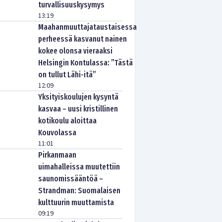
turvallisuuskysymys
13:19
Maahanmuuttajataustaisessa
perheessä kasvanut nainen
kokee olonsa vieraaksi
Helsingin Kontulassa: ”Tästä
on tullut Lähi-itä”
12:09
Yksityiskoulujen kysyntä
kasvaa – uusi kristillinen
kotikoulu aloittaa
Kouvolassa
11:01
Pirkanmaan
uimahalleissa muutettiin
saunomissääntöä –
Strandman: Suomalaisen
kulttuurin muuttamista
09:19