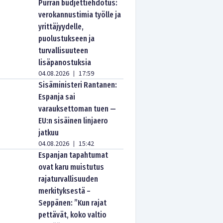
Purran budjettiehdotus:
verokannustimia työlle ja
yrittäjyydelle,
puolustukseen ja
turvallisuuteen
lisäpanostuksia
04.08.2026
17:59
|
Sisäministeri Rantanen:
Espanja sai
varauksettoman tuen —
EU:n sisäinen linjaero
jatkuu
04.08.2026
15:42
|
Espanjan tapahtumat
ovat karu muistutus
rajaturvallisuuden
merkityksestä –
Seppänen: ”Kun rajat
pettävät, koko valtio