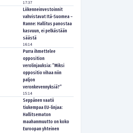
17:37
Liikenneinvestoinnit
vahvistavat Itä-Suomea –
Ranne: Hallitus panostaa
kasvuun, ei pelkästään
säästä
16:14
Purra ihmettelee
opposition
verolinjauksia: ”Miksi
oppositio vihaa niin
paljon
veronkevennyksiä?”
15:14
Seppänen vaatii
tiukempaa EU-linjaa:
Hallitsematon
maahanmuutto on koko
Euroopan yhteinen