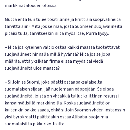
markkinatalouden oloissa.
Mutta entä kun tulee tositilanne ja kriittisiä suojavälineitä
tarvittaisiin? Mitä jos se maa, josta Suomeen suojavälineitä
pitäisi tulla, tarvitseekin niitä myös itse, Purra kysyy.
– Mitä jos kyseinen valtio ostaa kaikki maassa tuotettavat
suojavälineet hinnalla millä hyvänsä? Mitä jos se jopa
määrää, että yksikään firma ei saa myydä tai viedä
suojavälineitä ulos maasta?
– Silloin se Suomi, joka päätti ostaa saksalaiselta
suomalaisen sijaan, jää nuolemaan näppejään. Se ei saa
suojavälineitä, joista on yhtäkkiä tullut kriittinen resurssi
kansainvälisillä markkinoilla. Koska suojavälineitä on
kuitenkin pakko saada, ehkä silloin Suomen yhden instanssin
yksi byrokraatti päättääkin ostaa Alibaba-suojaimia
suomalaisilta pikkurikollisilta.