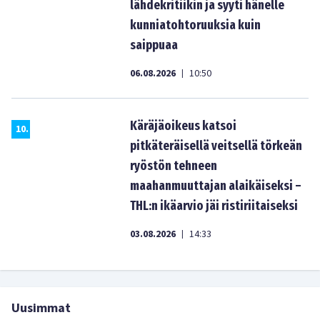
lähdekritiikin ja syyti hänelle
kunniatohtoruuksia kuin
saippuaa
06.08.2026
10:50
|
Käräjäoikeus katsoi
10
.
pitkäteräisellä veitsellä törkeän
ryöstön tehneen
maahanmuuttajan alaikäiseksi –
THL:n ikäarvio jäi ristiriitaiseksi
03.08.2026
14:33
|
Uusimmat