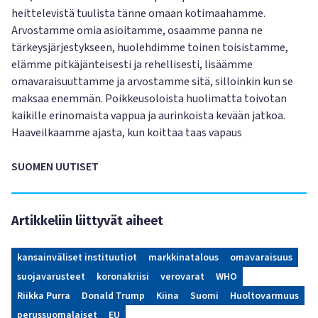
heittelevistä tuulista tänne omaan kotimaahamme.
Arvostamme omia asioitamme, osaamme panna ne
tärkeysjärjestykseen, huolehdimme toinen toisistamme,
elämme pitkäjänteisesti ja rehellisesti, lisäämme
omavaraisuuttamme ja arvostamme sitä, silloinkin kun se
maksaa enemmän. Poikkeusoloista huolimatta toivotan
kaikille erinomaista vappua ja aurinkoista kevään jatkoa.
Haaveilkaamme ajasta, kun koittaa taas vapaus
SUOMEN UUTISET
Artikkeliin liittyvät aiheet
kansainväliset instituutiot
markkinatalous
omavaraisuus
suojavarusteet
koronakriisi
verovarat
WHO
Riikka Purra
Donald Trump
Kiina
Suomi
Huoltovarmuus
perussuomalaiset
EU