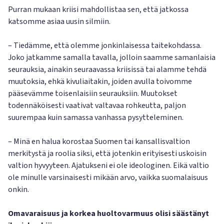
Purran mukaan kriisi mahdollistaa sen, että jatkossa
katsomme asiaa uusin silmiin.
– Tiedämme, että olemme jonkinlaisessa taitekohdassa.
Joko jatkamme samalla tavalla, jolloin saamme samanlaisia
seurauksia, ainakin seuraavassa kriisissä tai alamme tehdä
muutoksia, ehkä kivuliaitakin, joiden avulla toivomme
pääsevämme toisenlaisiin seurauksiin. Muutokset
todennäköisesti vaativat valtavaa rohkeutta, paljon
suurempaa kuin samassa vanhassa pysytteleminen.
– Minä en halua korostaa Suomen tai kansallisvaltion
merkitystä ja roolia siksi, että jotenkin erityisesti uskoisin
valtion hyvyyteen. Ajatukseni ei ole ideologinen. Eikä valtio
ole minulle varsinaisesti mikään arvo, vaikka suomalaisuus
onkin.
Omavaraisuus ja korkea huoltovarmuus olisi säästänyt