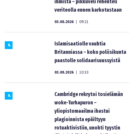
ihmistä – pikkuveli rehenteli
veriteolla ennen karkotustaan
03.08.2026
09:21
|
Islamisaatiolle vauhtia
8
.
Britanniassa – koko poliisikunta
paastolle solidaarisuussyistä
03.08.2026
10:33
|
Cambridge rekrytoi tosielämän
9
.
woke-Turhapuron –
yliopistomaailma ihastui
plagioinnista epäiltyyn
rotuaktivistiin, unohti tyystin