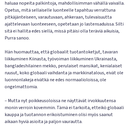
haluaa nopeita palkintoja, mahdollisimman vähällä vaivalla.
Opetus, mitä sellaiselle luonteelle tapahtuu verrattuna
pitkäjänteiseen, varautuvaan, ahkeraan, tulevaisuutta
ajattelevaan luonteeseen, opetetaan jo lastensaduissa. Silti
sitä ei hallita edes siellä, missä pitäisi olla teräviä aikuisia,
Purra sanoo.
Hän huomauttaa, että globaalit tuotantoketjut, tavaran
liikkuminen Kiinasta, työvoiman liikkuminen Ukrainasta,
bangladeshilainen mekko, perulaiset mansikat, kenialaiset
ruusut, koko globaali vaihdanta ja markkinatalous, eivät ole
luonnonlakeja eivätkä ne edes normaalioloissa, ole
ongelmattomia.
– Mutta nyt poikkeusoloissa ne näyttävät irvokkuutensa
monin verroin kovemmin. Tämä ei tarkoita, etteikö globaali
kauppa ja tuotannon erikoistuminen olisi myös saanut
aikaan hyviä asioita ja paljon vaurautta.