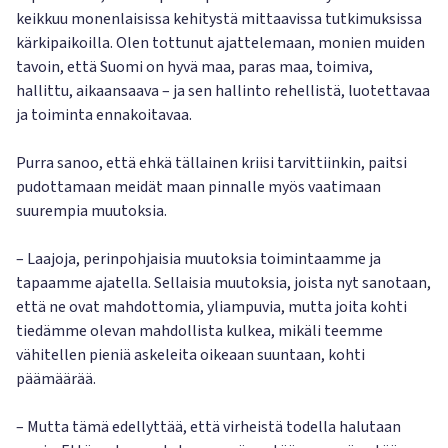
keikkuu monenlaisissa kehitystä mittaavissa tutkimuksissa
kärkipaikoilla. Olen tottunut ajattelemaan, monien muiden
tavoin, että Suomi on hyvä maa, paras maa, toimiva,
hallittu, aikaansaava – ja sen hallinto rehellistä, luotettavaa
ja toiminta ennakoitavaa.
Purra sanoo, että ehkä tällainen kriisi tarvittiinkin, paitsi
pudottamaan meidät maan pinnalle myös vaatimaan
suurempia muutoksia.
– Laajoja, perinpohjaisia muutoksia toimintaamme ja
tapaamme ajatella. Sellaisia muutoksia, joista nyt sanotaan,
että ne ovat mahdottomia, yliampuvia, mutta joita kohti
tiedämme olevan mahdollista kulkea, mikäli teemme
vähitellen pieniä askeleita oikeaan suuntaan, kohti
päämäärää.
– Mutta tämä edellyttää, että virheistä todella halutaan