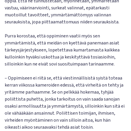
oppia. Että ne tunnustetaan, myönnetään, ymmärretään
vastuu, väärinarviointi, surkeat valinnat, epätarkasti
muotoillut tavoitteet, ymmärtämättömyys valinnan
seurauksista, jopa piittaamattomuus niiden seurauksista.
Purra korostaa, että oppiminen vaatii myös sen
ymmärtämistä, että meidän on kyettävä panemaan asiat
tärkeysjärjestykseen, lopetettava kumartamasta kaikkea
kulloinkin hyväksi uskottua ja keskityttävä tosiasioihin,
silloinkin kun ne eivät sovi suosituimpaan tarinaamme.
– Oppimiseen ei riitä se, että viestinnällisistä syistä toteaa
kerran viikossa kameroiden edessä, että virheitä on tehty ja
yritämme parhaamme. Se on pelkkää hokemaa, tyhjää
poliittista puhetta, jonka tarkoitus on vain saada sanojan
osaksi armollisuutta ja ymmärtämystä, silloinkin kun sitä ei
ole vähääkään ansainnut. Poliittisen toimijan, ihmisen,
virheiden myöntäminen on vain silloin aitoa, kun hän
oikeasti aikoo seuraavaksi tehdä asiat toisin.