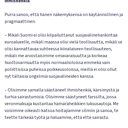
ihmishenkiä
Purra sanoo, että hänen näkemyksensä on käytännöllinen ja
pragmaattinen.
– Mikäli Suomi ei olisi kilpailuttanut suojavälinehankintaa
euroalueelle, mikäli maassa olisi vielä teollisuutta, mikäli se
olisi kannattavaa suhteessa kiinalaiseen teollisuuteen,
mikäli me arvostaisimme omavaraisuutta ja korkeaa
huoltovarmuutta myös normaalioloissa emmekä vain
poliittisissa puheissa poikkeusoloissa, meillä ei olisi ollut
nyt tällaisia ongelmia suojavälineiden kanssa.
– Olisimme samalla säästäneet ihmishenkiä, kärsimystä ja
turhia sairastumisia. Olisimme säästyneet farssilta, jossa
veronmaksaja kustantaa hämäräheikkien luksusautoja. Me
voisimme oikeasti katsoa hoitajiamme silmiin ja sanoa, te
teette tärkeää työtä ja haluamme, että ette sairastu.