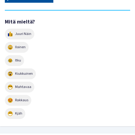
Mitä mieltä?
Juuri Näin
Iloinen
Itku
Kiukkuinen
Mahtavaa
Rakkaus
Kjäh