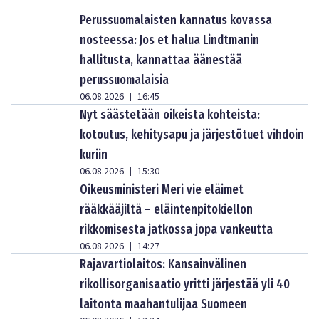
Perussuomalaisten kannatus kovassa
nosteessa: Jos et halua Lindtmanin
hallitusta, kannattaa äänestää
perussuomalaisia
06.08.2026
16:45
|
Nyt säästetään oikeista kohteista:
kotoutus, kehitysapu ja järjestötuet vihdoin
kuriin
06.08.2026
15:30
|
Oikeusministeri Meri vie eläimet
rääkkääjiltä – eläintenpitokiellon
rikkomisesta jatkossa jopa vankeutta
06.08.2026
14:27
|
Rajavartiolaitos: Kansainvälinen
rikollisorganisaatio yritti järjestää yli 40
laitonta maahantulijaa Suomeen