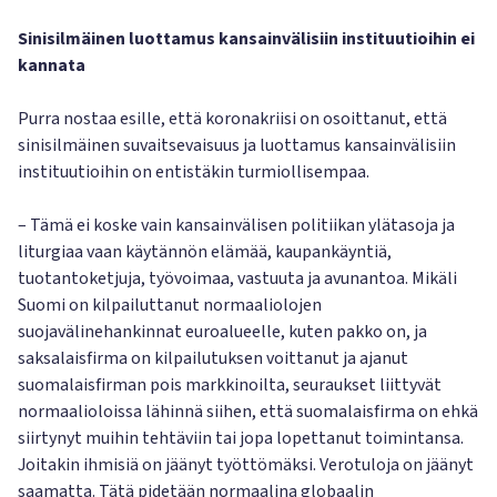
Sinisilmäinen luottamus kansainvälisiin instituutioihin ei
kannata
Purra nostaa esille, että koronakriisi on osoittanut, että
sinisilmäinen suvaitsevaisuus ja luottamus kansainvälisiin
instituutioihin on entistäkin turmiollisempaa.
– Tämä ei koske vain kansainvälisen politiikan ylätasoja ja
liturgiaa vaan käytännön elämää, kaupankäyntiä,
tuotantoketjuja, työvoimaa, vastuuta ja avunantoa. Mikäli
Suomi on kilpailuttanut normaaliolojen
suojavälinehankinnat euroalueelle, kuten pakko on, ja
saksalaisfirma on kilpailutuksen voittanut ja ajanut
suomalaisfirman pois markkinoilta, seuraukset liittyvät
normaalioloissa lähinnä siihen, että suomalaisfirma on ehkä
siirtynyt muihin tehtäviin tai jopa lopettanut toimintansa.
Joitakin ihmisiä on jäänyt työttömäksi. Verotuloja on jäänyt
saamatta. Tätä pidetään normaalina globaalin