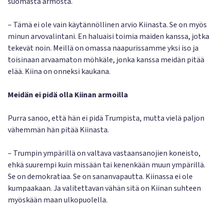
suomasta armosta.
– Tämä ei ole vain käytännöllinen arvio Kiinasta. Se on myös
minun arvovalintani. En haluaisi toimia maiden kanssa, jotka
tekevät noin. Meillä on omassa naapurissamme yksi iso ja
toisinaan arvaamaton möhkäle, jonka kanssa meidän pitää
elää. Kiina on onneksi kaukana.
Meidän ei pidä olla Kiinan armoilla
Purra sanoo, että hän ei pidä Trumpista, mutta vielä paljon
vähemmän hän pitää Kiinasta.
– Trumpin ympärillä on valtava vastaansanojien koneisto,
ehkä suurempi kuin missään tai kenenkään muun ympärillä.
Se on demokratiaa. Se on sananvapautta. Kiinassa ei ole
kumpaakaan. Ja valitettavan vähän sitä on Kiinan suhteen
myöskään maan ulkopuolella.