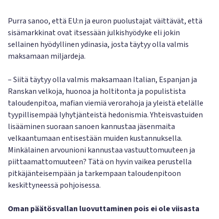
Purra sanoo, että EU:n ja euron puolustajat väittävät, että
sisämarkkinat ovat itsessään julkishyödyke eli jokin
sellainen hyödyllinen ydinasia, josta täytyy olla valmis
maksamaan miljardeja.
– Siitä täytyy olla valmis maksamaan Italian, Espanjan ja
Ranskan velkoja, huonoa ja holtitonta ja populistista
taloudenpitoa, mafian viemiä verorahoja ja yleistä etelälle
tyypillisempää lyhytjänteistä hedonismia. Yhteisvastuiden
lisääminen suoraan sanoen kannustaa jäsenmaita
velkaantumaan entisestään muiden kustannuksella.
Minkälainen arvounioni kannustaa vastuuttomuuteen ja
piittaamattomuuteen? Tätä on hyvin vaikea perustella
pitkäjänteisempään ja tarkempaan taloudenpitoon
keskittyneessä pohjoisessa.
Oman päätösvallan luovuttaminen pois ei ole viisasta