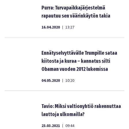
Purra: Turvapaikkajärjestelmä
rapautuu sen väärinkäytön takia
16.04.2020
13:27
|
Ennätyselvyttävälle Trumpille sataa
kiitosta ja kuraa – kannatus silti
Obaman vuoden 2012 lukemissa
04.05.2020
10:20
|
Tavio: Miksi valtionyhtiö rakennuttaa
lauttoja ulkomailla?
23.03.2021
09:44
|