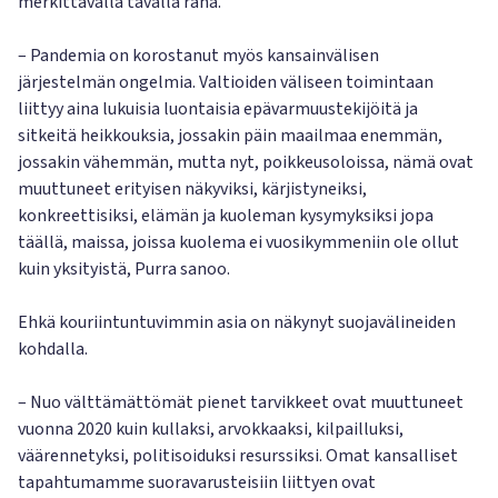
merkittävällä tavalla raha.
– Pandemia on korostanut myös kansainvälisen
järjestelmän ongelmia. Valtioiden väliseen toimintaan
liittyy aina lukuisia luontaisia epävarmuustekijöitä ja
sitkeitä heikkouksia, jossakin päin maailmaa enemmän,
jossakin vähemmän, mutta nyt, poikkeusoloissa, nämä ovat
muuttuneet erityisen näkyviksi, kärjistyneiksi,
konkreettisiksi, elämän ja kuoleman kysymyksiksi jopa
täällä, maissa, joissa kuolema ei vuosikymmeniin ole ollut
kuin yksityistä, Purra sanoo.
Ehkä kouriintuntuvimmin asia on näkynyt suojavälineiden
kohdalla.
– Nuo välttämättömät pienet tarvikkeet ovat muuttuneet
vuonna 2020 kuin kullaksi, arvokkaaksi, kilpailluksi,
väärennetyksi, politisoiduksi resurssiksi. Omat kansalliset
tapahtumamme suoravarusteisiin liittyen ovat