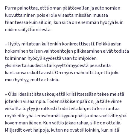
Purra painottaa, että oman päätösvallan ja autonomian
luovuttaminen pois ei ole viisasta missään muussa
tilanteessa kuin silloin, kun siitä on enemmän hyötyä kuin
niiden säilyttämisestä.
– Hyöty mitataan kuitenkin konkreettisesti. Pelkkä asian
hokeminen tai sen vaihtoehtojen pilkkaaminen eivät todista
toiminnan hyödyllisyydestä vaan toimijoiden
yksinkertaisuudesta tai kyvyttömyydestä perustella
kantaansa uskottavasti. On myös mahdollista, että joku
muu hyötyy, mutta et sinä.
– Olisi idealistista uskoa, että kriisi itsessään tekee meistä
jotenkin viisaampia. Todennäköisempää on, ja tälle viime
viikoilta löytyy jo rutkasti todisteitakin, että kriisi antaa
röyhkeille yhä terävämmät kyynärpäät ja aina vaativille yhä
kovemman äänen. Kun valtio jakaa rahaa, sille on ottajia.
Miljardit ovat halpoja, kuten ne ovat silloinkin, kun niitä