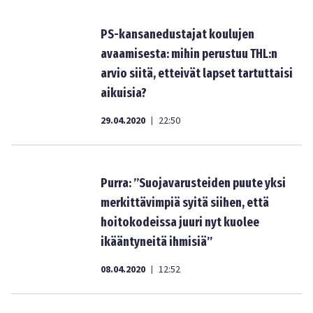
PS-kansanedustajat koulujen
avaamisesta: mihin perustuu THL:n
arvio siitä, etteivät lapset tartuttaisi
aikuisia?
29.04.2020
22:50
|
Purra: ”Suojavarusteiden puute yksi
merkittävimpiä syitä siihen, että
hoitokodeissa juuri nyt kuolee
ikääntyneitä ihmisiä”
08.04.2020
12:52
|