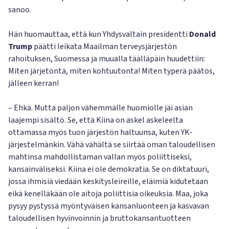
sanoo.
Hän huomauttaa, että kun Yhdysvaltain presidentti
Donald
Trump
päätti leikata Maailman terveysjärjestön
rahoituksen, Suomessa ja muualla täälläpäin huudettiin:
Miten järjetöntä, miten kohtuutonta! Miten typerä päätös,
jälleen kerran!
– Ehkä. Mutta paljon vähemmälle huomiolle jäi asian
laajempi sisältö. Se, että Kiina on askel askeleelta
ottamassa myös tuon järjestön haltuunsa, kuten YK-
järjestelmänkin. Vähä vähältä se siirtää oman taloudellisen
mahtinsa mahdollistaman vallan myös poliittiseksi,
kansainväliseksi. Kiina ei ole demokratia. Se on diktatuuri,
jossa ihmisiä viedään keskitysleireille, eläimiä kidutetaan
eikä kenelläkään ole aitoja poliittisia oikeuksia. Maa, joka
pysyy pystyssä myöntyväisen kansanluonteen ja kasvavan
taloudellisen hyvinvoinnin ja bruttokansantuotteen