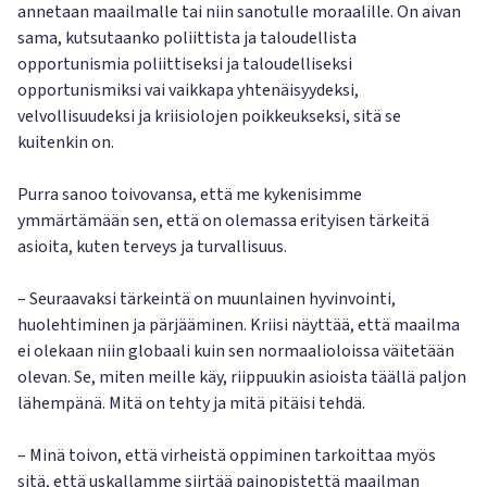
annetaan maailmalle tai niin sanotulle moraalille. On aivan
sama, kutsutaanko poliittista ja taloudellista
opportunismia poliittiseksi ja taloudelliseksi
opportunismiksi vai vaikkapa yhtenäisyydeksi,
velvollisuudeksi ja kriisiolojen poikkeukseksi, sitä se
kuitenkin on.
Purra sanoo toivovansa, että me kykenisimme
ymmärtämään sen, että on olemassa erityisen tärkeitä
asioita, kuten terveys ja turvallisuus.
– Seuraavaksi tärkeintä on muunlainen hyvinvointi,
huolehtiminen ja pärjääminen. Kriisi näyttää, että maailma
ei olekaan niin globaali kuin sen normaalioloissa väitetään
olevan. Se, miten meille käy, riippuukin asioista täällä paljon
lähempänä. Mitä on tehty ja mitä pitäisi tehdä.
– Minä toivon, että virheistä oppiminen tarkoittaa myös
sitä, että uskallamme siirtää painopistettä maailman