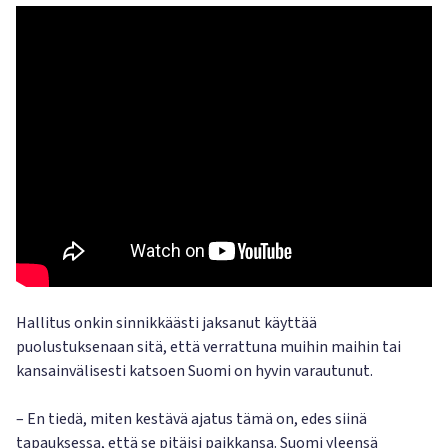
Hallitus onkin sinnikkäästi jaksanut käyttää
puolustuksenaan sitä, että verrattuna muihin maihin tai
kansainvälisesti katsoen Suomi on hyvin varautunut.
– En tiedä, miten kestävä ajatus tämä on, edes siinä
tapauksessa, että se pitäisi paikkansa. Suomi yleensä