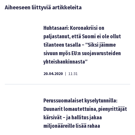
Aiheeseen liittyviä artikkeleita
Huhtasaari: Koronakriisi on
paljastanut, että Suomi ei ole ollut
tilanteen tasalla – ”Siksi jäimme
sivuun myös EU:n suojavarusteiden
yhteishankinnasta”
20.04.2020
11:31
|
Perussuomalaiset kyselytunnilla:
Duunarit lomautettuina, pienyrittäjät
kärsivät – ja hallitus jakaa
miljonääreille lisää rahaa