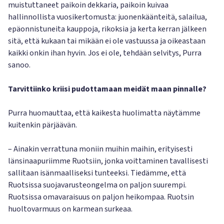
muistuttaneet paikoin dekkaria, paikoin kuivaa
hallinnollista vuosikertomusta: juonenkäänteitä, salailua,
epäonnistuneita kauppoja, rikoksia ja kerta kerran jälkeen
sitä, että kukaan tai mikään ei ole vastuussa ja oikeastaan
kaikki onkin ihan hyvin. Jos ei ole, tehdään selvitys, Purra
sanoo.
Tarvittiinko kriisi pudottamaan meidät maan pinnalle?
Purra huomauttaa, että kaikesta huolimatta näytämme
kuitenkin pärjäävän.
– Ainakin verrattuna moniin muihin maihin, erityisesti
länsinaapuriimme Ruotsiin, jonka voittaminen tavallisesti
sallitaan isänmaalliseksi tunteeksi. Tiedämme, että
Ruotsissa suojavarusteongelma on paljon suurempi.
Ruotsissa omavaraisuus on paljon heikompaa. Ruotsin
huoltovarmuus on karmean surkeaa.