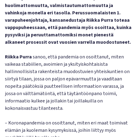
huolimattomuutta, valmistautumattomuutta ja
vahinkoja monella eri tasolla. Perussuomalaisten 1.
varapuheenjohtaja, kansanedustaja Riikka Purra toteaa
vappupuheessaan, että pandemia myös osoittaa, kuinka
pysyviksi ja peruuttamattomiksi monet pienestä
alkaneet prosessit ovat vuosien varrella muodostuneet.
Riikka Purra
sanoo, että pandemia on osoittanut, miten
vaikeaa stabiilien, avoimien ja yksityiskohtaisista
hallinnollisista rakenteista muodostuvien yhteiskuntien on
siirtyä tilaan, jossa on paljon epävarmuutta ja vaaditaan
nopeita päätöksiä puutteellisen informaation varassa, ja
jossa on välttämätöntä, että täytäntöönpano toimii,
informaatio kulkee ja jollakin tai joillakuilla on
kokonaisvastuu tilanteesta.
– Koronapandemia on osoittanut, miten eri maat toimivat
elämän ja kuoleman kysymyksissä, joihin liittyy myös