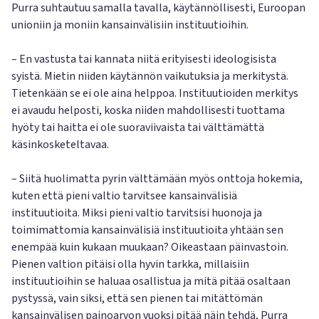
Purra suhtautuu samalla tavalla, käytännöllisesti, Euroopan
unioniin ja moniin kansainvälisiin instituutioihin.
– En vastusta tai kannata niitä erityisesti ideologisista
syistä. Mietin niiden käytännön vaikutuksia ja merkitystä.
Tietenkään se ei ole aina helppoa. Instituutioiden merkitys
ei avaudu helposti, koska niiden mahdollisesti tuottama
hyöty tai haitta ei ole suoraviivaista tai välttämättä
käsinkosketeltavaa.
– Siitä huolimatta pyrin välttämään myös onttoja hokemia,
kuten että pieni valtio tarvitsee kansainvälisiä
instituutioita. Miksi pieni valtio tarvitsisi huonoja ja
toimimattomia kansainvälisiä instituutioita yhtään sen
enempää kuin kukaan muukaan? Oikeastaan päinvastoin.
Pienen valtion pitäisi olla hyvin tarkka, millaisiin
instituutioihin se haluaa osallistua ja mitä pitää osaltaan
pystyssä, vain siksi, että sen pienen tai mitättömän
kansainvälisen painoarvon vuoksi pitää näin tehdä, Purra