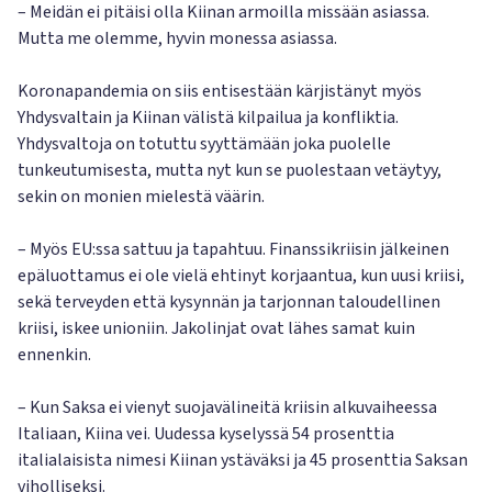
– Meidän ei pitäisi olla Kiinan armoilla missään asiassa.
Mutta me olemme, hyvin monessa asiassa.
Koronapandemia on siis entisestään kärjistänyt myös
Yhdysvaltain ja Kiinan välistä kilpailua ja konfliktia.
Yhdysvaltoja on totuttu syyttämään joka puolelle
tunkeutumisesta, mutta nyt kun se puolestaan vetäytyy,
sekin on monien mielestä väärin.
– Myös EU:ssa sattuu ja tapahtuu. Finanssikriisin jälkeinen
epäluottamus ei ole vielä ehtinyt korjaantua, kun uusi kriisi,
sekä terveyden että kysynnän ja tarjonnan taloudellinen
kriisi, iskee unioniin. Jakolinjat ovat lähes samat kuin
ennenkin.
– Kun Saksa ei vienyt suojavälineitä kriisin alkuvaiheessa
Italiaan, Kiina vei. Uudessa kyselyssä 54 prosenttia
italialaisista nimesi Kiinan ystäväksi ja 45 prosenttia Saksan
viholliseksi.