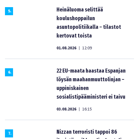
Heinäluoma selittää
5
.
koulushoppailun
asuntopolitiikalla – tilastot
kertovat toista
01.08.2026
12:09
|
22 EU-maata haastaa Espanjan
6
.
löysän maahanmuuttolinjan –
uppiniskainen
sosialistipääministeri ei taivu
03.08.2026
16:15
|
Nizzan terroristi tappoi 86
7
.