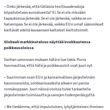
– Onko järkevää, että tällaisia teollisuudenaloja
kilpailutetaan euroalueella? Ei. Se ei ole missään
tapauksessa järkevää. Se ei ole järkevää, vaikka se on
halvempaa. Se ei ole järkevää, vaikka EU:n omat säännökset
kieltävät edellä kuvaamani kaltaiset kieltotoimet.
Globaali markkinatalous näyttää irvokkuutensa
poikkeusoloissa
Vanhan sanonnan mukaan hätä ei lue lakia. Purra
huomauttaa, että hätä ja poikkeusolot ovat juuri nyt.
– Suurimman osan EU:n ja kansainvälisen järjestelmän
kaunosanoista, solidaarisuudesta alkaen voi panna
romukoppaan. Juuri näissä oloissa tulee tarkastella
järjestelmän toimivuutta ja sanojen todenperäisyyttä.
– Me tiedämme, että impulsiivinen, lyhytjänteinen ihminen