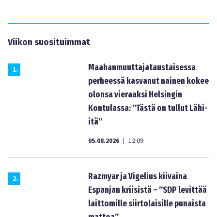
Viikon suosituimmat
Maahanmuuttajataustaisessa
1
.
perheessä kasvanut nainen kokee
olonsa vieraaksi Helsingin
Kontulassa: ”Tästä on tullut Lähi-
itä”
05.08.2026
12:09
|
Razmyar ja Vigelius kiivaina
2
.
Espanjan kriisistä – ”SDP levittää
laittomille siirtolaisille punaista