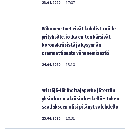
23.04.2020
17:07
|
Wihonen: Tuet eivät kohdistu niille
yrityksille, jotka eniten kärsivät
koronakriisistä ja kysynnän
dramaattisesta vähenemisestä
24.04.2020
13:10
|
Yrittäjä-lähihoitajaperhe jätettiin
yksin koronakriisin keskellä – tukea
saadakseen olisi pitänyt valehdella
25.04.2020
10:31
|