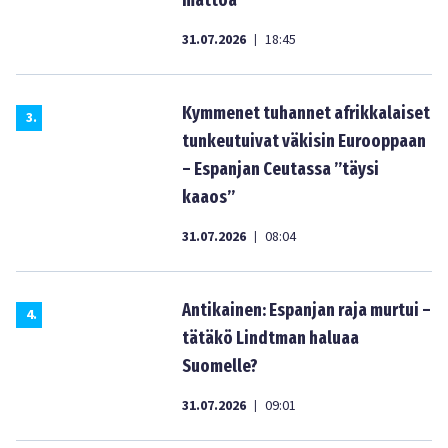
mattoa”
31.07.2026
18:45
|
Kymmenet tuhannet afrikkalaiset
3
.
tunkeutuivat väkisin Eurooppaan
– Espanjan Ceutassa ”täysi
kaaos”
31.07.2026
08:04
|
Antikainen: Espanjan raja murtui –
4
.
tätäkö Lindtman haluaa
Suomelle?
31.07.2026
09:01
|