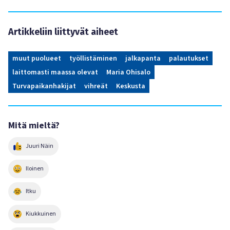
Artikkeliin liittyvät aiheet
muut puolueet
työllistäminen
jalkapanta
palautukset
laittomasti maassa olevat
Maria Ohisalo
Turvapaikanhakijat
vihreät
Keskusta
Mitä mieltä?
Juuri Näin
Iloinen
Itku
Kiukkuinen