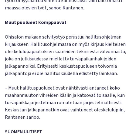
työttömyysaaltoa vihreitä kiinnostavat vain laittomasti
maassa olevien työt, sanoo Rantanen.
Muut puolueet komppaavat
Ohisalon mukaan selvitystyö perustuu hallitusohjelman
kirjaukseen. Hallitusohjelmassa on myös kirjaus kielteisen
oleskelulupapäätöksen saaneiden teknisestä valvonnasta,
joka on julkisuudessa mielletty turvapaikanhakijoiden
jalkapannoiksi. Erityisesti keskustapuolueen toivomia
jalkapantoja ei ole hallituskaudella edistetty lainkaan.
– Muut hallituspuolueet ovat nähtävästi antaneet koko
maahanmuuton vihreiden käsiin ja katsovat toisaalle, kun
turvapaikkajärjestelmää romutetaan järjestelmällisesti.
Keskustan jalkapannatkin ovat vaihtuneet oleskelulupiin,
Rantanen sanoo.
SUOMEN UUTISET