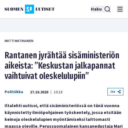
Haku
MATTI MATIKAINEN
Rantanen jyrähtää sisäministeriön
aikeista: ”Keskustan jalkapannat
vaihtuivat oleskelulupiin”
Politiikka
Jaa
27.10.2020
10:18
|
Iltalehti uutisoi, että sisäministeriössä on tänä vuonna
käynnistetty ilmiöpohjainen työskentely, jossa etsitään
keinoja oleskelulupien myöntämiseksi laittomasti
maassa oleville. Perussuomalainen kansanedustaja Mari