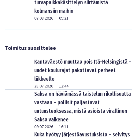
turvapaikkakäsittelyn siirtämistä
kolmansiin maihin
07.08.2026
09:21
|
Toimitus suosittelee
Kantaväestö muuttaa pois Itä-Helsingistä –
uudet koulurajat pakottavat perheet
liikkeelle
28.07.2026
12:44
|
Saksa on häviämässä taistelun rikollisuutta
vastaan – poliisit paljastavat
uutuusteoksessa, mistä asioista virallinen
Saksa vaikenee
09.07.2026
16:11
|
Kuka hyötyy järjestöavustuksista – selvitys