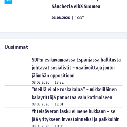
10
.
Sánchezia eikä Suomea
06.08.2026
10:37
|
Uusimmat
SDP:n esikuvamaassa Espanjassa hallitusta
johtavat sosialistit – vaalivoittaja joutui
jäämään oppositioon
08.08.2026
13:32
|
”Meillä ei ole roskakalaa” – mikkeliläinen
kalayrittäjä panostaa vain kotimaiseen
08.08.2026
12:01
|
Yhteisöveron lasku ei mene hukkaan – se
jää yritykseen investoinneiksi ja palkkoihin
08.08.2026
10:05
|