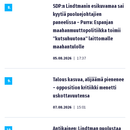
SDP:n Lindtmanin esikuvamaa sai
8
.
kyytiä puoluejohtajien
paneelissa – Purra: Espanjan
maahanmuuttopolitiikka toimii
”kutsuhuutona” laittomalle
maahantulolle
05.08.2026
17:37
|
Talous kasvaa, alijäämä pienenee
9
.
– opposition kritiikki menetti
uskottavuutensa
07.08.2026
15:01
|
Antikainen: Lindtman puolustaa