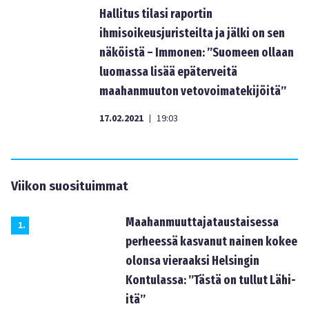
Hallitus tilasi raportin
ihmisoikeusjuristeilta ja jälki on sen
näköistä – Immonen: ”Suomeen ollaan
luomassa lisää epäterveitä
maahanmuuton vetovoimatekijöitä”
17.02.2021
19:03
|
Viikon suosituimmat
Maahanmuuttajataustaisessa
1
.
perheessä kasvanut nainen kokee
olonsa vieraaksi Helsingin
Kontulassa: ”Tästä on tullut Lähi-
itä”