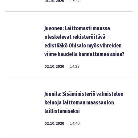
01.10.2020
17:12
|
Juvonen: Laittomasti maassa
oleskelevat rekisteröitävä –
edistääkö Ohisalo myös vihreiden
viime kaudella kannattamaa asiaa?
02.10.2020
14:37
|
Junnila: Sisäministeriö valmistelee
keinoja laittoman maassaolon
laillistamiseksi
02.10.2020
14:40
|