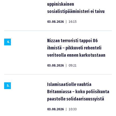
uppiniskainen
sosialistipääministeri ei taivu
03.08.2026
16:15
|
Nizzan terroristi tappoi 86
4
.
ihmistä – pikkuveli rehenteli
veriteolla ennen karkotustaan
03.08.2026
09:21
|
Islamisaatiolle vauhtia
5
.
Britanniassa – koko poliisikunta
paastolle solidaarisuussyistä
03.08.2026
10:33
|