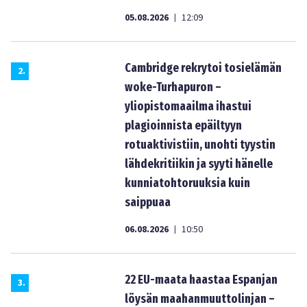
05.08.2026
12:09
|
Cambridge rekrytoi tosielämän
2
.
woke-Turhapuron –
yliopistomaailma ihastui
plagioinnista epäiltyyn
rotuaktivistiin, unohti tyystin
lähdekritiikin ja syyti hänelle
kunniatohtoruuksia kuin
saippuaa
06.08.2026
10:50
|
22 EU-maata haastaa Espanjan
3
.
löysän maahanmuuttolinjan –