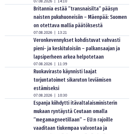
07.08.2026
14:10
|
Britannia estää ”transnaisilta” pääsyn
naisten pukuhuoneisiin – Mäenpää: Suomen
on otettava mallia päätöksestä
07.08.2026
13:21
|
Veronkevennykset kohdistuvat vahvasti
pieni- ja keskituloisiin – palkansaajan ja
lapsiperheen arkea helpotetaan
07.08.2026
11:39
|
Ruokavirasto käynnisti laajat
torjuntatoimet sikaruton leviämisen
estämiseksi
07.08.2026
10:30
|
Espanja kiihdytti itävaltalaisministerin
mukaan ryntäystä Ceutaan omalla
”megamagneetillaan” – EU:n rajoille
vaaditaan tiukempaa valvontaa ja