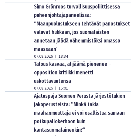
Simo Grönroos turvallisuuspoliittisessa
puheenjohtajapaneelissa:
“Maanpuolustukseen tehtävät panostukset
valuvat hukkaan, jos suomalaisten
annetaan jäädä vähemmistöksi omassa
maassaan”
07.08.2026
18:34
|
Talous kasvaa, alijäämä pienenee –
opposition kritiikki menetti
uskottavuutensa
07.08.2026
15:01
|
Ajatuspaja Suomen Perusta järjestötukien
jakoperusteista: ”Minkä takia
maahanmuuttaja ei voi osallistua samaan
potkupallokerhoon kuin
kantasuomalainenkin?”