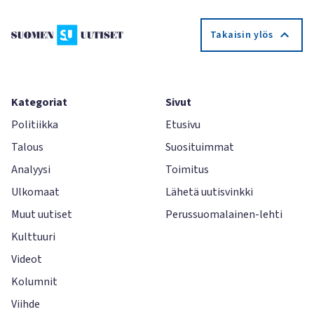
Takaisin ylös
Kategoriat
Sivut
Politiikka
Etusivu
Talous
Suosituimmat
Analyysi
Toimitus
Ulkomaat
Lähetä uutisvinkki
Muut uutiset
Perussuomalainen-lehti
Kulttuuri
Videot
Kolumnit
Viihde