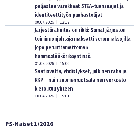
paljastaa varakkaat STEA-tuensaajat ja
identiteettityön puuhastelijat
08.07.2026
12:17
|
Järjestörahoitus on rikki: Somalijärjestön
toiminnanjohtaja maksatti veronmaksajilla
jopa peruuttamattoman
hammaslääkärikäyntinsä
01.07.2026
15:00
|
Säätiövalta, yhdistykset, julkinen raha ja
RKP – näin suomenruotsalainen verkosto
kietoutuu yhteen
10.04.2026
15:01
|
PS-Naiset 1/2026