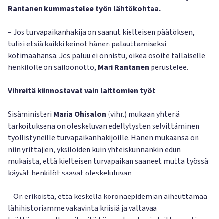
Rantanen kummastelee työn lähtökohtaa.
– Jos turvapaikanhakija on saanut kielteisen päätöksen,
tulisi etsiä kaikki keinot hänen palauttamiseksi
kotimaahansa. Jos paluu ei onnistu, oikea osoite tällaiselle
henkilölle on säilöönotto,
Mari Rantanen
perustelee.
Vihreitä kiinnostavat vain laittomien työt
Sisäministeri
Maria Ohisalon
(vihr.) mukaan yhtenä
tarkoituksena on oleskeluvan edellytysten selvittäminen
työllistyneille turvapaikanhakijoille. Hänen mukaansa on
niin yrittäjien, yksilöiden kuin yhteiskunnankin edun
mukaista, että kielteisen turvapaikan saaneet mutta työssä
käyvät henkilöt saavat oleskeluluvan.
– On erikoista, että keskellä koronaepidemian aiheuttamaa
lähihistoriamme vakavinta kriisiä ja valtavaa