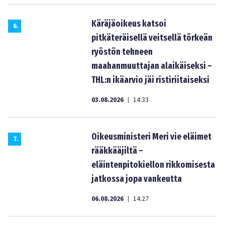
Käräjäoikeus katsoi
6
.
pitkäteräisellä veitsellä törkeän
ryöstön tehneen
maahanmuuttajan alaikäiseksi –
THL:n ikäarvio jäi ristiriitaiseksi
03.08.2026
14:33
|
Oikeusministeri Meri vie eläimet
7
.
rääkkääjiltä –
eläintenpitokiellon rikkomisesta
jatkossa jopa vankeutta
06.08.2026
14:27
|