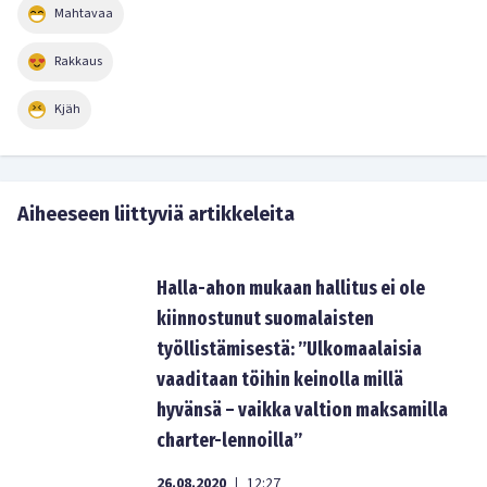
Mahtavaa
Rakkaus
Kjäh
Aiheeseen liittyviä artikkeleita
Halla-ahon mukaan hallitus ei ole
kiinnostunut suomalaisten
työllistämisestä: ”Ulkomaalaisia
vaaditaan töihin keinolla millä
hyvänsä – vaikka valtion maksamilla
charter-lennoilla”
26.08.2020
12:27
|