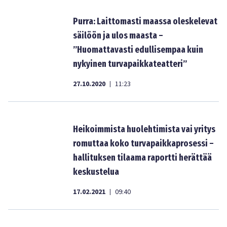
Purra: Laittomasti maassa oleskelevat
säilöön ja ulos maasta –
”Huomattavasti edullisempaa kuin
nykyinen turvapaikkateatteri”
27.10.2020
11:23
|
Heikoimmista huolehtimista vai yritys
romuttaa koko turvapaikkaprosessi –
hallituksen tilaama raportti herättää
keskustelua
17.02.2021
09:40
|