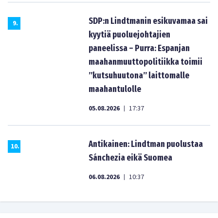
SDP:n Lindtmanin esikuvamaa sai
9
.
kyytiä puoluejohtajien
paneelissa – Purra: Espanjan
maahanmuuttopolitiikka toimii
”kutsuhuutona” laittomalle
maahantulolle
05.08.2026
17:37
|
Antikainen: Lindtman puolustaa
10
.
Sánchezia eikä Suomea
06.08.2026
10:37
|