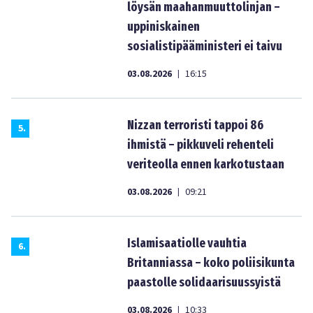
löysän maahanmuuttolinjan –
uppiniskainen
sosialistipääministeri ei taivu
03.08.2026
16:15
|
Nizzan terroristi tappoi 86
5
.
ihmistä – pikkuveli rehenteli
veriteolla ennen karkotustaan
03.08.2026
09:21
|
Islamisaatiolle vauhtia
6
.
Britanniassa – koko poliisikunta
paastolle solidaarisuussyistä
03.08.2026
10:33
|