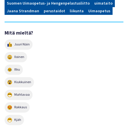
Suomen Uimaopetus- ja Hengenpelastusliitto
uimataito
Jaana Strandman
perustaidot
liikunta
Uimaopetus
Mitä mieltä?
Juuri Näin
Iloinen
Itku
Kiukkuinen
Mahtavaa
Rakkaus
Kjäh