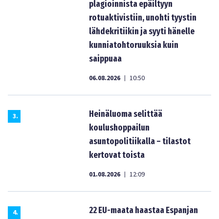
plagioinnista epäiltyyn
rotuaktivistiin, unohti tyystin
lähdekritiikin ja syyti hänelle
kunniatohtoruuksia kuin
saippuaa
06.08.2026
10:50
|
Heinäluoma selittää
3
.
koulushoppailun
asuntopolitiikalla – tilastot
kertovat toista
01.08.2026
12:09
|
22 EU-maata haastaa Espanjan
4
.