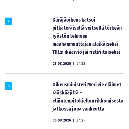
Käräjäoikeus katsoi
7
.
pitkäteräisellä veitsellä törkeän
ryöstön tehneen
maahanmuuttajan alaikäiseksi –
THL:n ikäarvio jäi ristiriitaiseksi
03.08.2026
14:33
|
Oikeusministeri Meri vie eläimet
8
.
rääkkääjiltä –
eläintenpitokiellon rikkomisesta
jatkossa jopa vankeutta
06.08.2026
14:27
|