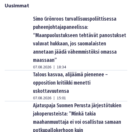
Uusimmat
Simo Grönroos turvallisuuspoliittisessa
puheenjohtajapaneelissa:
“Maanpuolustukseen tehtävät panostukset
valuvat hukkaan, jos suomalaisten
annetaan jäädä vähemmistöksi omassa
maassaan”
07.08.2026
18:34
|
Talous kasvaa, alijäämä pienenee –
opposition kritiikki menetti
uskottavuutensa
07.08.2026
15:01
|
Ajatuspaja Suomen Perusta järjestötukien
jakoperusteista: ”Minkä takia
maahanmuuttaja ei voi osallistua samaan
potkupallokerhoon kuin