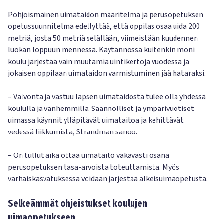
Pohjoismainen uimataidon määritelmä ja perusopetuksen
opetussuunnitelma edellyttää, että oppilas osaa uida 200
metriä, josta 50 metriä selällään, viimeistään kuudennen
luokan loppuun mennessä. Käytännössä kuitenkin moni
koulu järjestää vain muutamia uintikertoja vuodessa ja
jokaisen oppilaan uimataidon varmistuminen jää hataraksi.
– Valvonta ja vastuu lapsen uimataidosta tulee olla yhdessä
koululla ja vanhemmilla. Säännölliset ja ympärivuotiset
uimassa käynnit ylläpitävät uimataitoa ja kehittävät
vedessä liikkumista, Strandman sanoo.
– On tullut aika ottaa uimataito vakavasti osana
perusopetuksen tasa-arvoista toteuttamista. Myös
varhaiskasvatuksessa voidaan järjestää alkeisuimaopetusta.
Selkeämmät ohjeistukset koulujen
uimaopetukseen