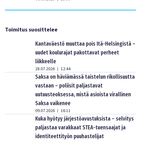
Toimitus suosittelee
Kantaväestö muuttaa pois Itä-Helsingistä –
uudet koulurajat pakottavat perheet
liikkeelle
28.07.2026
12:44
|
Saksa on häviämässä taistelun rikollisuutta
vastaan – poliisit paljastavat
uutuusteoksessa, mistä asioista virallinen
Saksa vaikenee
09.07.2026
16:11
|
Kuka hyötyy järjestöavustuksista – selvitys
paljastaa varakkaat STEA-tuensaajat ja
identiteettityön puuhastelijat