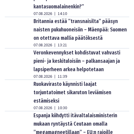
kantasuomalainenkin?”
07.08.2026
14:10
|
Britannia estää ”transnaisilta” pääsyn
naisten pukuhuoneisiin – Mäenpää: Suomen
on otettava mallia päätöksestä
07.08.2026
13:21
|
Veronkevennykset kohdistuvat vahvasti
pieni- ja keskituloisiin – palkansaajan ja
lapsiperheen arkea helpotetaan
07.08.2026
11:39
|
Ruokavirasto käynnisti laajat
torjuntatoimet sikaruton leviämisen
estämiseksi
07.08.2026
10:30
|
Espanja kiihdytti itävaltalaisministerin
mukaan ryntäystä Ceutaan omalla
”megamagneetillaan” – EU:n rajoille