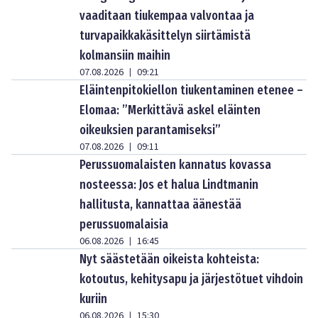
vaaditaan tiukempaa valvontaa ja
turvapaikkakäsittelyn siirtämistä
kolmansiin maihin
07.08.2026
09:21
|
Eläintenpitokiellon tiukentaminen etenee –
Elomaa: ”Merkittävä askel eläinten
oikeuksien parantamiseksi”
07.08.2026
09:11
|
Perussuomalaisten kannatus kovassa
nosteessa: Jos et halua Lindtmanin
hallitusta, kannattaa äänestää
perussuomalaisia
06.08.2026
16:45
|
Nyt säästetään oikeista kohteista:
kotoutus, kehitysapu ja järjestötuet vihdoin
kuriin
06.08.2026
15:30
|