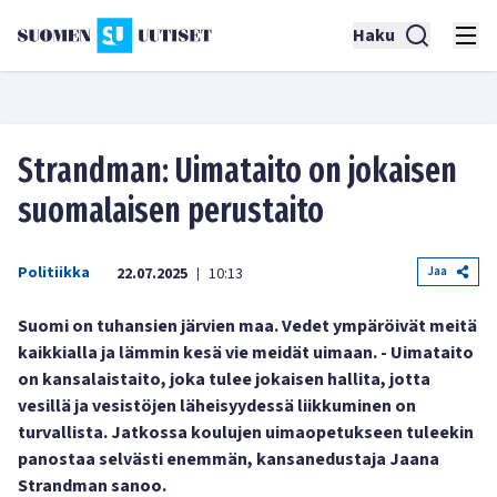
Haku
Strandman: Uimataito on jokaisen
suomalaisen perustaito
Politiikka
Jaa
22.07.2025
10:13
|
Suomi on tuhansien järvien maa. Vedet ympäröivät meitä
kaikkialla ja lämmin kesä vie meidät uimaan. - Uimataito
on kansalaistaito, joka tulee jokaisen hallita, jotta
vesillä ja vesistöjen läheisyydessä liikkuminen on
turvallista. Jatkossa koulujen uimaopetukseen tuleekin
panostaa selvästi enemmän, kansanedustaja Jaana
Strandman sanoo.