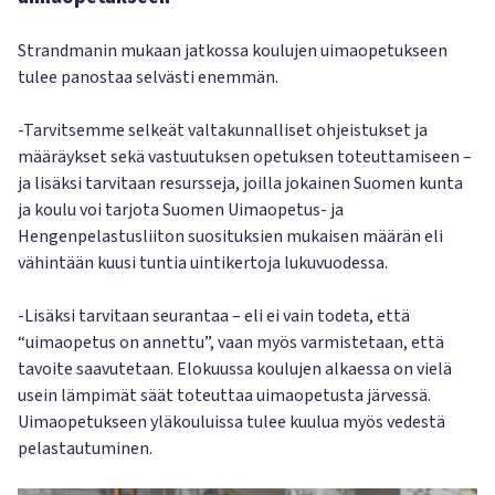
Strandmanin mukaan jatkossa koulujen uimaopetukseen
tulee panostaa selvästi enemmän.
-Tarvitsemme selkeät valtakunnalliset ohjeistukset ja
määräykset sekä vastuutuksen opetuksen toteuttamiseen –
ja lisäksi tarvitaan resursseja, joilla jokainen Suomen kunta
ja koulu voi tarjota Suomen Uimaopetus- ja
Hengenpelastusliiton suosituksien mukaisen määrän eli
vähintään kuusi tuntia uintikertoja lukuvuodessa.
-Lisäksi tarvitaan seurantaa – eli ei vain todeta, että
“uimaopetus on annettu”, vaan myös varmistetaan, että
tavoite saavutetaan. Elokuussa koulujen alkaessa on vielä
usein lämpimät säät toteuttaa uimaopetusta järvessä.
Uimaopetukseen yläkouluissa tulee kuulua myös vedestä
pelastautuminen.