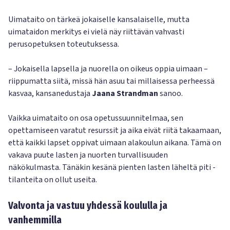
Uimataito on tärkeä jokaiselle kansalaiselle, mutta
uimataidon merkitys ei vielä näy riittävän vahvasti
perusopetuksen toteutuksessa.
– Jokaisella lapsella ja nuorella on oikeus oppia uimaan –
riippumatta siitä, missä hän asuu tai millaisessa perheessä
kasvaa, kansanedustaja
Jaana Strandman
sanoo.
Vaikka uimataito on osa opetussuunnitelmaa, sen
opettamiseen varatut resurssit ja aika eivät riitä takaamaan,
että kaikki lapset oppivat uimaan alakoulun aikana. Tämä on
vakava puute lasten ja nuorten turvallisuuden
näkökulmasta. Tänäkin kesänä pienten lasten läheltä piti -
tilanteita on ollut useita.
Valvonta ja vastuu yhdessä koululla ja
vanhemmilla