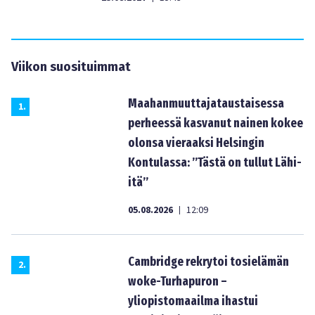
Viikon suosituimmat
Maahanmuuttajataustaisessa
1
.
perheessä kasvanut nainen kokee
olonsa vieraaksi Helsingin
Kontulassa: ”Tästä on tullut Lähi-
itä”
05.08.2026
12:09
|
Cambridge rekrytoi tosielämän
2
.
woke-Turhapuron –
yliopistomaailma ihastui