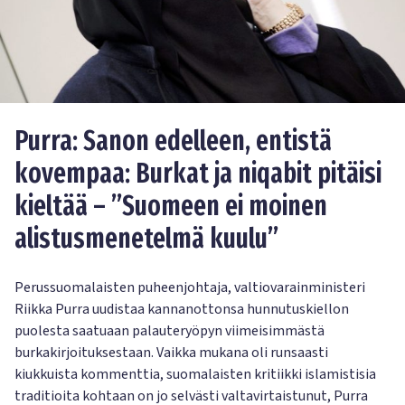
Purra: Sanon edelleen, entistä
kovempaa: Burkat ja niqabit pitäisi
kieltää – ”Suomeen ei moinen
alistusmenetelmä kuulu”
Perussuomalaisten puheenjohtaja, valtiovarainministeri
Riikka Purra uudistaa kannanottonsa hunnutuskiellon
puolesta saatuaan palauteryöpyn viimeisimmästä
burkakirjoituksestaan. Vaikka mukana oli runsaasti
kiukkuista kommenttia, suomalaisten kritiikki islamistisia
traditioita kohtaan on jo selvästi valtavirtaistunut, Purra