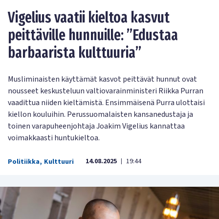
Vigelius vaatii kieltoa kasvut
peittäville hunnuille: ”Edustaa
barbaarista kulttuuria”
Musliminaisten käyttämät kasvot peittävät hunnut ovat
nousseet keskusteluun valtiovarainministeri Riikka Purran
vaadittua niiden kieltämistä. Ensimmäisenä Purra ulottaisi
kiellon kouluihin. Perussuomalaisten kansanedustaja ja
toinen varapuheenjohtaja Joakim Vigelius kannattaa
voimakkaasti huntukieltoa.
14.08.2025
19:44
Politiikka
,
Kulttuuri
|