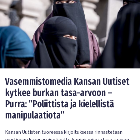
Vasemmistomedia Kansan Uutiset
kytkee burkan tasa-arvoon –
Purra: ”Poliittista ja kielellistä
manipulaatiota”
Kansan Uutisten tuoreessa kirjoituksessa rinnastetaan
muslimien kaapuasujen käyttö feminismiin ja tasa-arvoon.