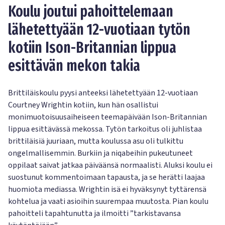
Koulu joutui pahoittelemaan
lähetettyään 12-vuotiaan tytön
kotiin Ison-Britannian lippua
esittävän mekon takia
Brittiläiskoulu pyysi anteeksi lähetettyään 12-vuotiaan
Courtney Wrightin kotiin, kun hän osallistui
monimuotoisuusaiheiseen teemapäivään Ison-Britannian
lippua esittävässä mekossa. Tytön tarkoitus oli juhlistaa
brittiläisiä juuriaan, mutta koulussa asu oli tulkittu
ongelmallisemmin. Burkiin ja niqabeihin pukeutuneet
oppilaat saivat jatkaa päiväänsä normaalisti. Aluksi koulu ei
suostunut kommentoimaan tapausta, ja se herätti laajaa
huomiota mediassa. Wrightin isä ei hyväksynyt tyttärensä
kohtelua ja vaati asioihin suurempaa muutosta. Pian koulu
pahoitteli tapahtunutta ja ilmoitti ”tarkistavansa