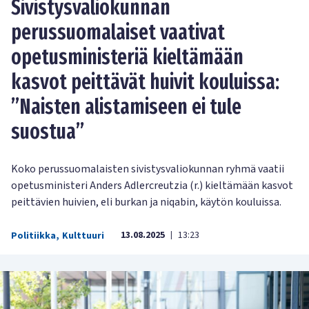
Sivistysvaliokunnan
perussuomalaiset vaativat
opetusministeriä kieltämään
kasvot peittävät huivit kouluissa:
”Naisten alistamiseen ei tule
suostua”
Koko perussuomalaisten sivistysvaliokunnan ryhmä vaatii
opetusministeri Anders Adlercreutzia (r.) kieltämään kasvot
peittävien huivien, eli burkan ja niqabin, käytön kouluissa.
13.08.2025
13:23
Politiikka
,
Kulttuuri
|