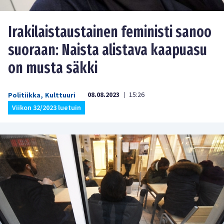
Irakilaistaustainen feministi sanoo
suoraan: Naista alistava kaapuasu
on musta säkki
08.08.2023
15:26
Politiikka
,
Kulttuuri
|
Viikon 32/2023 luetuin