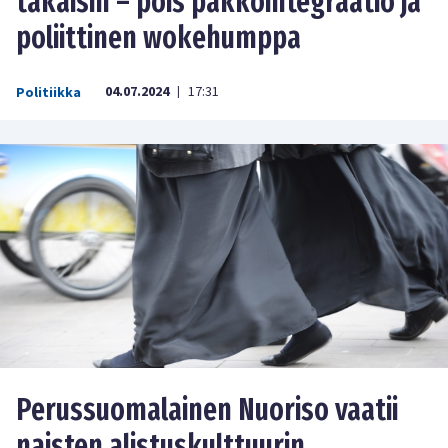
takaisin – pois pakkointegraatio ja
poliittinen wokehumppa
04.07.2024
17:31
Politiikka
|
Perussuomalainen Nuoriso vaatii
naisten alistuskulttuurin