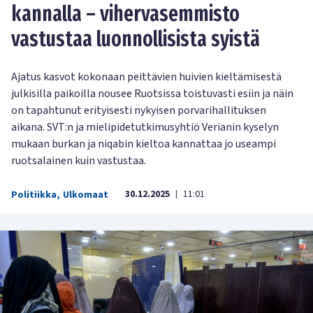
kannalla – vihervasemmisto
vastustaa luonnollisista syistä
Ajatus kasvot kokonaan peittävien huivien kieltämisestä
julkisilla paikoilla nousee Ruotsissa toistuvasti esiin ja näin
on tapahtunut erityisesti nykyisen porvarihallituksen
aikana. SVT:n ja mielipidetutkimusyhtiö Verianin kyselyn
mukaan burkan ja niqabin kieltoa kannattaa jo useampi
ruotsalainen kuin vastustaa.
30.12.2025
11:01
Politiikka
,
Ulkomaat
|