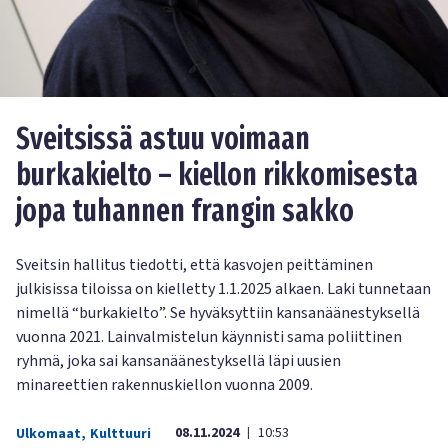
Sveitsissä astuu voimaan
burkakielto – kiellon rikkomisesta
jopa tuhannen frangin sakko
Sveitsin hallitus tiedotti, että kasvojen peittäminen
julkisissa tiloissa on kielletty 1.1.2025 alkaen. Laki tunnetaan
nimellä “burkakielto”. Se hyväksyttiin kansanäänestyksellä
vuonna 2021. Lainvalmistelun käynnisti sama poliittinen
ryhmä, joka sai kansanäänestyksellä läpi uusien
minareettien rakennuskiellon vuonna 2009.
08.11.2024
10:53
Ulkomaat
,
Kulttuuri
|