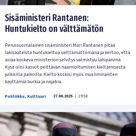
Sisäministeri Rantanen:
Huntukielto on välttämätön
Perussuomalainen sisäministeri Mari Rantanen pitää
lakisääteistä huntukieltoa välttämättömänä ja kertoo, että
asiaa koskeva ministeriön selvitys valmistuu lähipäivinä.
Kyse olisi kasvot peittävän naamioitumisen kieltämisestä
julkisilla paikoilla. Kielto koskisi myös musliminaisten
käyttämiä burkia ja niqabia.
27.08.2025
19:58
Politiikka
,
Kulttuuri
|