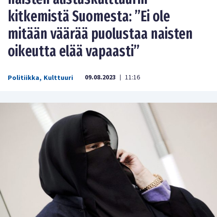
kitkemistä Suomesta: ”Ei ole
mitään väärää puolustaa naisten
oikeutta elää vapaasti”
09.08.2023
11:16
Politiikka
,
Kulttuuri
|