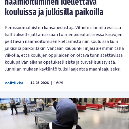
naamioituminen kiellettävä
kouluissa ja julkisilla paikoilla
Perussuomalaisten kansanedustaja Vilhelm Junnila esittää
hallitukselle jättämässään toimenpidealoitteessa kasvojen
peittävän naamioitumisen kieltämistä niin kouluissa kuin
julkisilla paikoillakin. Vantaan kaupunki linjasi aiemmin tällä
viikolla, että koulujen oppilaiden on oltava tunnistettavissa
koulupäivän aikana opetuksellisista ja turvallisuussyistä.
Junnilan mukaan käytäntö tulisi laajentaa maanlaajuiseksi.
12.03.2026
16:29
Politiikka
|