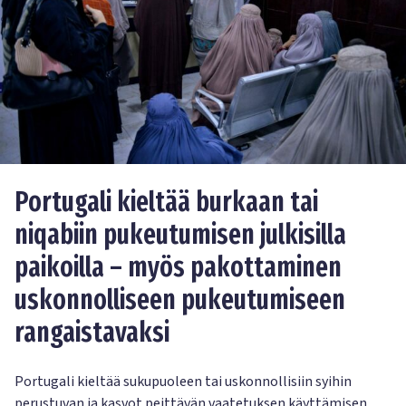
Portugali kieltää burkaan tai
niqabiin pukeutumisen julkisilla
paikoilla – myös pakottaminen
uskonnolliseen pukeutumiseen
rangaistavaksi
Portugali kieltää sukupuoleen tai uskonnollisiin syihin
perustuvan ja kasvot peittävän vaatetuksen käyttämisen