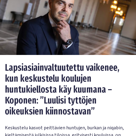
Lapsiasiainvaltuutettu vaikenee,
kun keskustelu koulujen
huntukiellosta käy kuumana –
Koponen: ”Luulisi tyttöjen
oikeuksien kiinnostavan”
Keskustelu kasvot peittävien huntujen, burkan ja niqabin,
kieltämisestä julkisissa tiloissa, erityisesti kouluissa, on