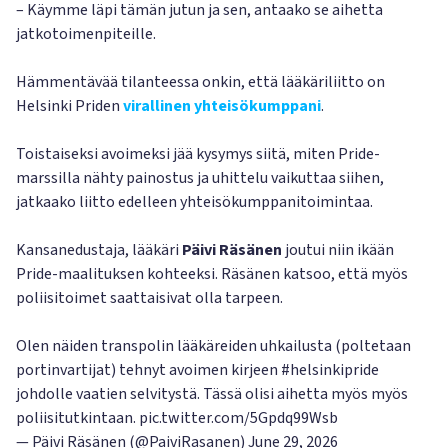
– Käymme läpi tämän jutun ja sen, antaako se aihetta
jatkotoimenpiteille.
Hämmentävää tilanteessa onkin, että lääkäriliitto on
Helsinki Priden
virallinen yhteisökumppani
.
Toistaiseksi avoimeksi jää kysymys siitä, miten Pride-
marssilla nähty painostus ja uhittelu vaikuttaa siihen,
jatkaako liitto edelleen yhteisökumppanitoimintaa.
Kansanedustaja, lääkäri
Päivi Räsänen
joutui niin ikään
Pride-maalituksen kohteeksi. Räsänen katsoo, että myös
poliisitoimet saattaisivat olla tarpeen.
Olen näiden transpolin lääkäreiden uhkailusta (poltetaan
portinvartijat) tehnyt avoimen kirjeen
#helsinkipride
johdolle vaatien selvitystä. Tässä olisi aihetta myös myös
poliisitutkintaan.
pic.twitter.com/5Gpdq99Wsb
— Päivi Räsänen (@PaiviRasanen)
June 29, 2026