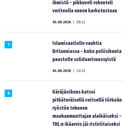
ihmistä – pikkuveli rehenteli
veriteolla ennen karkotustaan
03.08.2026
09:21
|
Islamisaatiolle vauhtia
7
.
Britanniassa – koko poliisikunta
paastolle solidaarisuussyistä
03.08.2026
10:33
|
Käräjäoikeus katsoi
8
.
pitkäteräisellä veitsellä törkeän
ryöstön tehneen
maahanmuuttajan alaikäiseksi –
THL:n ikäarvio jäi ristiriitaiseksi