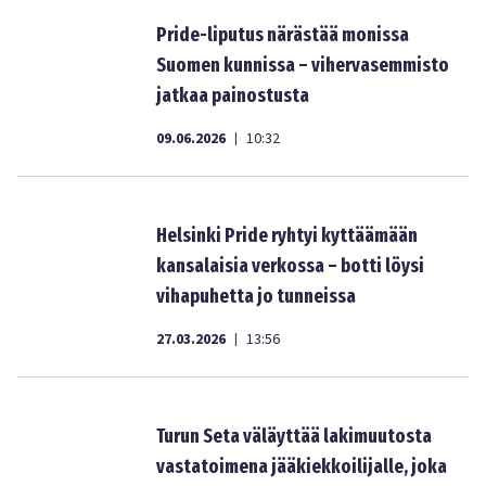
Pride-liputus närästää monissa
Suomen kunnissa – vihervasemmisto
jatkaa painostusta
09.06.2026
10:32
|
Helsinki Pride ryhtyi kyttäämään
kansalaisia verkossa – botti löysi
vihapuhetta jo tunneissa
27.03.2026
13:56
|
Turun Seta väläyttää lakimuutosta
vastatoimena jääkiekkoilijalle, joka