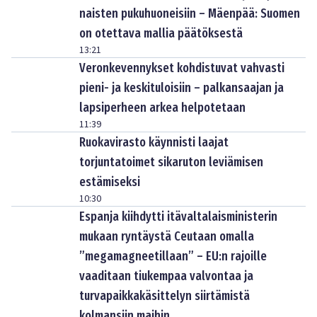
naisten pukuhuoneisiin – Mäenpää: Suomen
on otettava mallia päätöksestä
13:21
Veronkevennykset kohdistuvat vahvasti
pieni- ja keskituloisiin – palkansaajan ja
lapsiperheen arkea helpotetaan
11:39
Ruokavirasto käynnisti laajat
torjuntatoimet sikaruton leviämisen
estämiseksi
10:30
Espanja kiihdytti itävaltalaisministerin
mukaan ryntäystä Ceutaan omalla
”megamagneetillaan” – EU:n rajoille
vaaditaan tiukempaa valvontaa ja
turvapaikkakäsittelyn siirtämistä
kolmansiin maihin