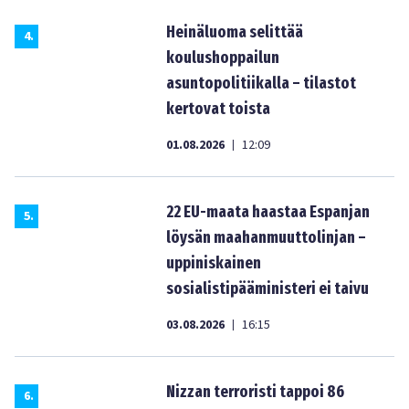
Heinäluoma selittää
4
.
koulushoppailun
asuntopolitiikalla – tilastot
kertovat toista
01.08.2026
12:09
|
22 EU-maata haastaa Espanjan
5
.
löysän maahanmuuttolinjan –
uppiniskainen
sosialistipääministeri ei taivu
03.08.2026
16:15
|
Nizzan terroristi tappoi 86
6
.