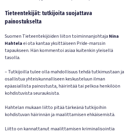
Tieteentekijät: tutkijoita suojattava
painostukselta
Suomen Tieteentekijöiden liiton toiminnanjohtaja
Nina
Hahtela
ei ota kantaa yksittäiseen Pride-marssin
tapaukseen. Hän kommentoi asiaa kuitenkin yleisellä
tasolla.
– Tutkijoilla tulee olla mahdollisuus tehdä tutkimustaan ja
osallistua yhteiskunnalliseen keskusteluun ilman
epäasiallista painostusta, häirintää tai pelkoa henkilöön
kohdistuvista seurauksista.
Hahtelan mukaan liitto pitää tärkeänä tutkijoihin
kohdistuvan häirinnän ja maalittamisen ehkäisemistä.
Liitto on kannattanut maalittamisen kriminalisointia