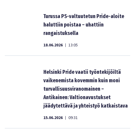
Turussa PS-valtuutetun Pride-aloite
haluttiin poistaa – uhattiin
rangaistuksella
18.06.2026
13:05
|
Helsinki Pride vaatii työntekijöiltä
vaikenemista kovemmin kuin moni
turvallisuusviranomainen –
Antikainen: Valtionavustukset
jäädytettävä ja yhteistyö katkaistava
15.06.2026
09:31
|