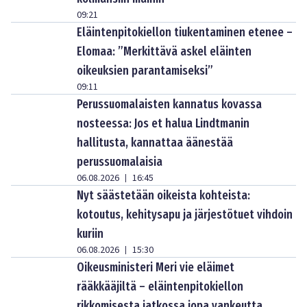
09:21
Eläintenpitokiellon tiukentaminen etenee –
Elomaa: ”Merkittävä askel eläinten
oikeuksien parantamiseksi”
09:11
Perussuomalaisten kannatus kovassa
nosteessa: Jos et halua Lindtmanin
hallitusta, kannattaa äänestää
perussuomalaisia
06.08.2026
16:45
|
Nyt säästetään oikeista kohteista:
kotoutus, kehitysapu ja järjestötuet vihdoin
kuriin
06.08.2026
15:30
|
Oikeusministeri Meri vie eläimet
rääkkääjiltä – eläintenpitokiellon
rikkomisesta jatkossa jopa vankeutta