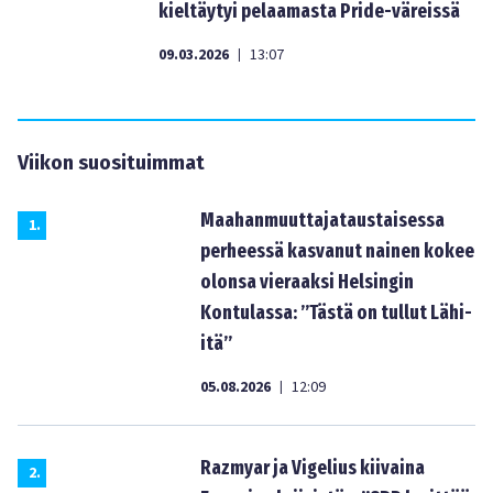
kieltäytyi pelaamasta Pride-väreissä
09.03.2026
13:07
|
Viikon suosituimmat
Maahanmuuttajataustaisessa
1
.
perheessä kasvanut nainen kokee
olonsa vieraaksi Helsingin
Kontulassa: ”Tästä on tullut Lähi-
itä”
05.08.2026
12:09
|
Razmyar ja Vigelius kiivaina
2
.