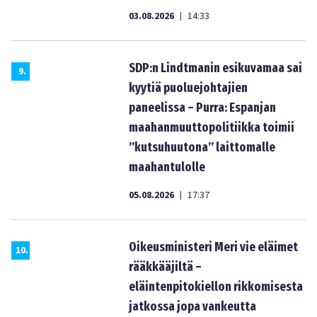
03.08.2026
14:33
|
SDP:n Lindtmanin esikuvamaa sai
9
.
kyytiä puoluejohtajien
paneelissa – Purra: Espanjan
maahanmuuttopolitiikka toimii
”kutsuhuutona” laittomalle
maahantulolle
05.08.2026
17:37
|
Oikeusministeri Meri vie eläimet
10
.
rääkkääjiltä –
eläintenpitokiellon rikkomisesta
jatkossa jopa vankeutta