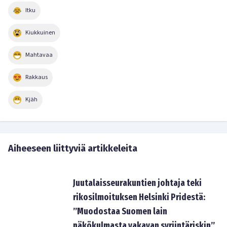
Itku
Kiukkuinen
Mahtavaa
Rakkaus
Kjäh
Aiheeseen liittyviä artikkeleita
Juutalaisseurakuntien johtaja teki
rikosilmoituksen Helsinki Pridestä:
”Muodostaa Suomen lain
näkökulmasta vakavan syrjintäriskin”