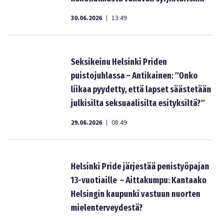
30.06.2026
13:49
|
Seksikeinu Helsinki Priden
puistojuhlassa – Antikainen: ”Onko
liikaa pyydetty, että lapset säästetään
julkisilta seksuaalisilta esityksiltä?”
29.06.2026
08:49
|
Helsinki Pride järjestää penistyöpajan
13-vuotiaille – Aittakumpu: Kantaako
Helsingin kaupunki vastuun nuorten
mielenterveydestä?