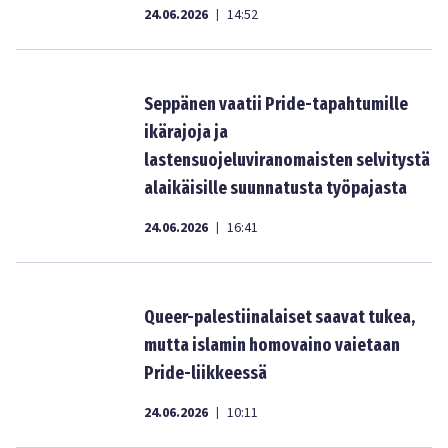
24.06.2026
14:52
|
Seppänen vaatii Pride-tapahtumille
ikärajoja ja
lastensuojeluviranomaisten selvitystä
alaikäisille suunnatusta työpajasta
24.06.2026
16:41
|
Queer-palestiinalaiset saavat tukea,
mutta islamin homovaino vaietaan
Pride-liikkeessä
24.06.2026
10:11
|