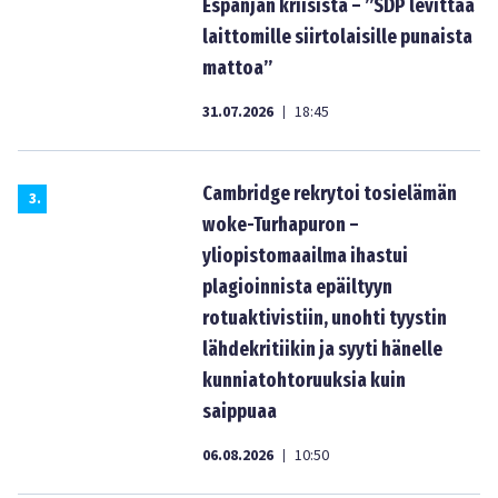
Espanjan kriisistä – ”SDP levittää
laittomille siirtolaisille punaista
mattoa”
31.07.2026
18:45
|
Cambridge rekrytoi tosielämän
3
.
woke-Turhapuron –
yliopistomaailma ihastui
plagioinnista epäiltyyn
rotuaktivistiin, unohti tyystin
lähdekritiikin ja syyti hänelle
kunniatohtoruuksia kuin
saippuaa
06.08.2026
10:50
|