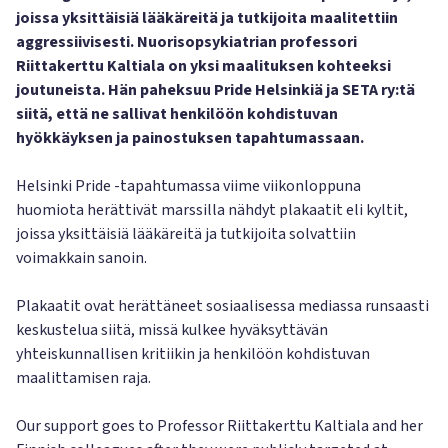
joissa yksittäisiä lääkäreitä ja tutkijoita maalitettiin
aggressiivisesti. Nuorisopsykiatrian professori
Riittakerttu Kaltiala on yksi maalituksen kohteeksi
joutuneista. Hän paheksuu Pride Helsinkiä ja SETA ry:tä
siitä, että ne sallivat henkilöön kohdistuvan
hyökkäyksen ja painostuksen tapahtumassaan.
Helsinki Pride -tapahtumassa viime viikonloppuna
huomiota herättivät marssilla nähdyt plakaatit eli kyltit,
joissa yksittäisiä lääkäreitä ja tutkijoita solvattiin
voimakkain sanoin.
Plakaatit ovat herättäneet sosiaalisessa mediassa runsaasti
keskustelua siitä, missä kulkee hyväksyttävän
yhteiskunnallisen kritiikin ja henkilöön kohdistuvan
maalittamisen raja.
Our support goes to Professor Riittakerttu Kaltiala and her