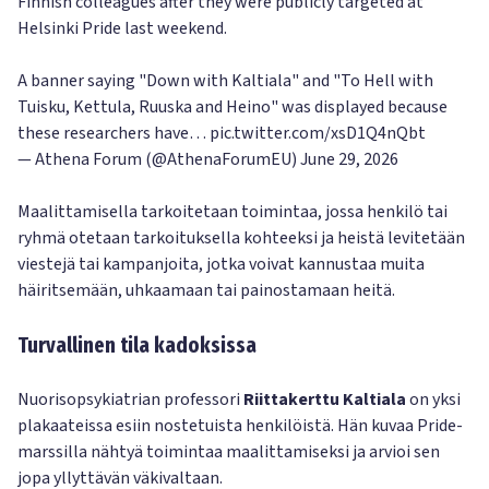
Finnish colleagues after they were publicly targeted at
Helsinki Pride last weekend.
A banner saying "Down with Kaltiala" and "To Hell with
Tuisku, Kettula, Ruuska and Heino" was displayed because
these researchers have…
pic.twitter.com/xsD1Q4nQbt
— Athena Forum (@AthenaForumEU)
June 29, 2026
Maalittamisella tarkoitetaan toimintaa, jossa henkilö tai
ryhmä otetaan tarkoituksella kohteeksi ja heistä levitetään
viestejä tai kampanjoita, jotka voivat kannustaa muita
häiritsemään, uhkaamaan tai painostamaan heitä.
Turvallinen tila kadoksissa
Nuorisopsykiatrian professori
Riittakerttu Kaltiala
on yksi
plakaateissa esiin nostetuista henkilöistä. Hän kuvaa Pride-
marssilla nähtyä toimintaa maalittamiseksi ja arvioi sen
jopa yllyttävän väkivaltaan.