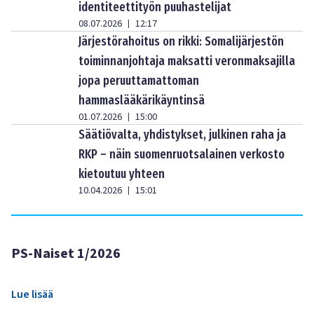
identiteettityön puuhastelijat
08.07.2026
12:17
|
Järjestörahoitus on rikki: Somalijärjestön
toiminnanjohtaja maksatti veronmaksajilla
jopa peruuttamattoman
hammaslääkärikäyntinsä
01.07.2026
15:00
|
Säätiövalta, yhdistykset, julkinen raha ja
RKP – näin suomenruotsalainen verkosto
kietoutuu yhteen
10.04.2026
15:01
|
PS-Naiset 1/2026
Lue lisää