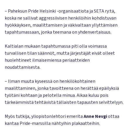
– Paheksun Pride Helsinki -organisaatiota ja SETA ry:tä,
koska ne sallivat aggressiivisen henkilöihin kohdistuvan
hyökkäyksen, maalittamisen ja väkivaltaan yllyttämisen
tapahtumassaan, jonka teemana on yhdenvertaisuus.
Kaltialan mukaan tapahtumassa piti olla voimassa
turvallisen tilan säännöt, mutta järjestäjät eivät olleet
huolehtineet ilmaisemiensa periaatteiden
noudattamisesta.
– Ilman muuta kyseessä on henkilökohtainen
maalittaminen, jonka tavoitteena on herättää epäilyksiä
työtäni kohtaan ja pelotella minua. Aikaa kuluu pois
tärkeämmistä tehtävistä tällaisten tapausten selvittelyyn.
Myös tutkija, yliopistonlehtori emerita
Anne Nevgi
ottaa
kantaa Pride-marssilla nähtyihin plakaatteihin.