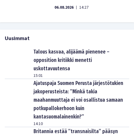
06.08.2026
14:27
|
Uusimmat
Talous kasvaa, alijäämä pienenee –
opposition kritiikki menetti
uskottavuutensa
15:01
Ajatuspaja Suomen Perusta järjestötukien
jakoperusteista: ”Minkä takia
maahanmuuttaja ei voi osallistua samaan
potkupallokerhoon kuin
kantasuomalainenkin?”
14:10
Britannia estää ”transnaisilta” pääsyn