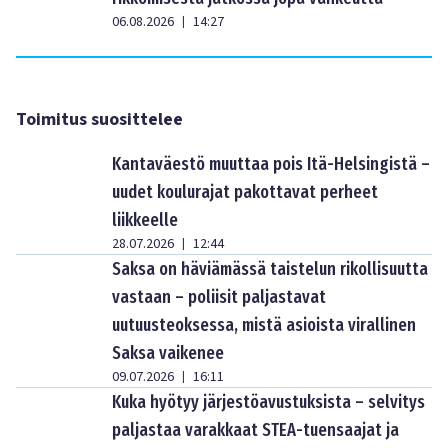
06.08.2026
14:27
|
Toimitus suosittelee
Kantaväestö muuttaa pois Itä-Helsingistä –
uudet koulurajat pakottavat perheet
liikkeelle
28.07.2026
12:44
|
Saksa on häviämässä taistelun rikollisuutta
vastaan – poliisit paljastavat
uutuusteoksessa, mistä asioista virallinen
Saksa vaikenee
09.07.2026
16:11
|
Kuka hyötyy järjestöavustuksista – selvitys
paljastaa varakkaat STEA-tuensaajat ja