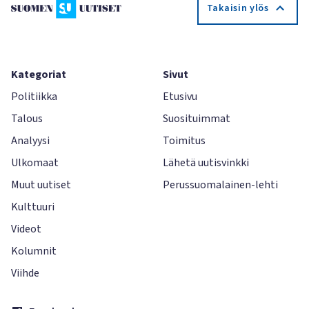
Takaisin ylös
Kategoriat
Sivut
Politiikka
Etusivu
Talous
Suosituimmat
Analyysi
Toimitus
Ulkomaat
Lähetä uutisvinkki
Muut uutiset
Perussuomalainen-lehti
Kulttuuri
Videot
Kolumnit
Viihde