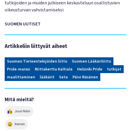
tutkijoiden ja muiden julkiseen keskusteluun osallistuvien
oikeusturvan vahvistamiseksi.
SUOMEN UUTISET
Artikkeliin liittyvät aiheet
Suomen Tieteentekijöiden liitto
Suomen Lääkäriliitto
Pride-marssi
Riittakerttu Kaltiala
Helsinki Pride
tutkijat
maalittaminen
lääkärit
Seta
Päivi Räsänen
Mitä mieltä?
Juuri Näin
Iloinen