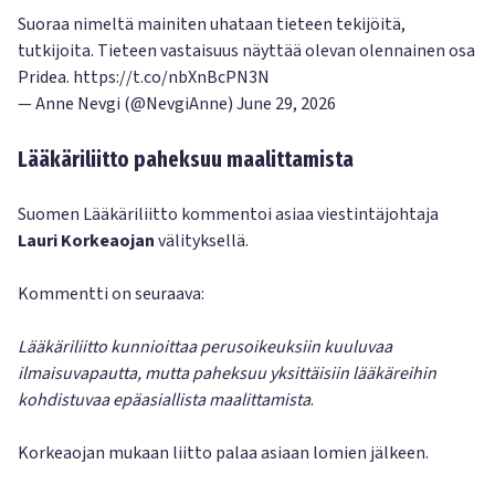
Suoraa nimeltä mainiten uhataan tieteen tekijöitä,
tutkijoita. Tieteen vastaisuus näyttää olevan olennainen osa
Pridea.
https://t.co/nbXnBcPN3N
— Anne Nevgi (@NevgiAnne)
June 29, 2026
Lääkäriliitto paheksuu maalittamista
Suomen Lääkäriliitto kommentoi asiaa viestintäjohtaja
Lauri Korkeaojan
välityksellä.
Kommentti on seuraava:
Lääkäriliitto kunnioittaa perusoikeuksiin kuuluvaa
ilmaisuvapautta, mutta paheksuu yksittäisiin lääkäreihin
kohdistuvaa epäasiallista maalittamista
.
Korkeaojan mukaan liitto palaa asiaan lomien jälkeen.