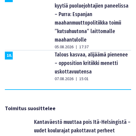
kyytiä puoluejohtajien paneelissa
– Purra: Espanjan
maahanmuuttopolitiikka toimii
”kutsuhuutona” laittomalle
maahantulolle
05.08.2026
17:37
|
Talous kasvaa, alijäämä pienenee
10
.
– opposition kritiikki menetti
uskottavuutensa
07.08.2026
15:01
|
Toimitus suosittelee
Kantaväestö muuttaa pois Itä-Helsingistä –
uudet koulurajat pakottavat perheet