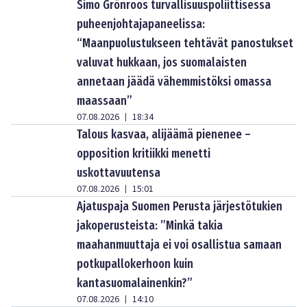
Simo Grönroos turvallisuuspoliittisessa
puheenjohtajapaneelissa:
“Maanpuolustukseen tehtävät panostukset
valuvat hukkaan, jos suomalaisten
annetaan jäädä vähemmistöksi omassa
maassaan”
07.08.2026
18:34
|
Talous kasvaa, alijäämä pienenee –
opposition kritiikki menetti
uskottavuutensa
07.08.2026
15:01
|
Ajatuspaja Suomen Perusta järjestötukien
jakoperusteista: ”Minkä takia
maahanmuuttaja ei voi osallistua samaan
potkupallokerhoon kuin
kantasuomalainenkin?”
07.08.2026
14:10
|