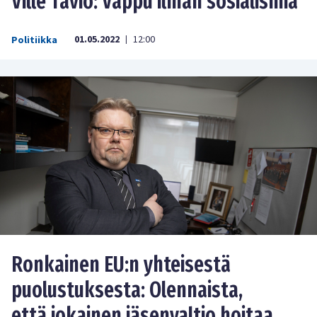
Ville Tavio: Vappu ilman sosialismia
01.05.2022
12:00
Politiikka
|
Ronkainen EU:n yhteisestä
puolustuksesta: Olennaista,
että jokainen jäsenvaltio hoitaa