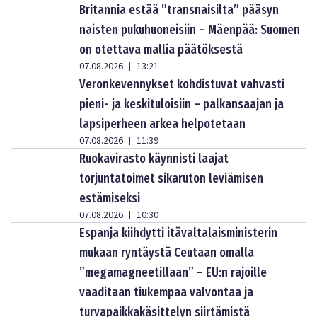
Britannia estää ”transnaisilta” pääsyn
naisten pukuhuoneisiin – Mäenpää: Suomen
on otettava mallia päätöksestä
07.08.2026
13:21
|
Veronkevennykset kohdistuvat vahvasti
pieni- ja keskituloisiin – palkansaajan ja
lapsiperheen arkea helpotetaan
07.08.2026
11:39
|
Ruokavirasto käynnisti laajat
torjuntatoimet sikaruton leviämisen
estämiseksi
07.08.2026
10:30
|
Espanja kiihdytti itävaltalaisministerin
mukaan ryntäystä Ceutaan omalla
”megamagneetillaan” – EU:n rajoille
vaaditaan tiukempaa valvontaa ja
turvapaikkakäsittelyn siirtämistä