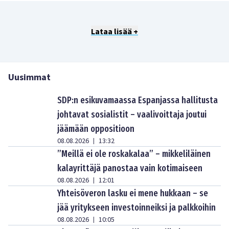
Lataa lisää +
Uusimmat
SDP:n esikuvamaassa Espanjassa hallitusta
johtavat sosialistit – vaalivoittaja joutui
jäämään oppositioon
08.08.2026
13:32
|
”Meillä ei ole roskakalaa” – mikkeliläinen
kalayrittäjä panostaa vain kotimaiseen
08.08.2026
12:01
|
Yhteisöveron lasku ei mene hukkaan – se
jää yritykseen investoinneiksi ja palkkoihin
08.08.2026
10:05
|