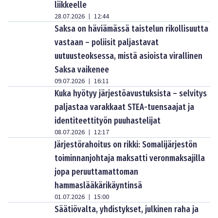
liikkeelle
28.07.2026
12:44
|
Saksa on häviämässä taistelun rikollisuutta
vastaan – poliisit paljastavat
uutuusteoksessa, mistä asioista virallinen
Saksa vaikenee
09.07.2026
16:11
|
Kuka hyötyy järjestöavustuksista – selvitys
paljastaa varakkaat STEA-tuensaajat ja
identiteettityön puuhastelijat
08.07.2026
12:17
|
Järjestörahoitus on rikki: Somalijärjestön
toiminnanjohtaja maksatti veronmaksajilla
jopa peruuttamattoman
hammaslääkärikäyntinsä
01.07.2026
15:00
|
Säätiövalta, yhdistykset, julkinen raha ja