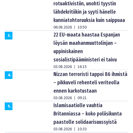
rotuaktivistiin, unohti tyystin
lähdekritiikin ja syyti hänelle
kunniatohtoruuksia kuin saippuaa
06.08.2026
10:50
|
22 EU-maata haastaa Espanjan
3
.
löysän maahanmuuttolinjan –
uppiniskainen
sosialistipääministeri ei taivu
03.08.2026
16:15
|
Nizzan terroristi tappoi 86 ihmistä
4
.
– pikkuveli rehenteli veriteolla
ennen karkotustaan
03.08.2026
09:21
|
Islamisaatiolle vauhtia
5
.
Britanniassa – koko poliisikunta
paastolle solidaarisuussyistä
03.08.2026
10:33
|