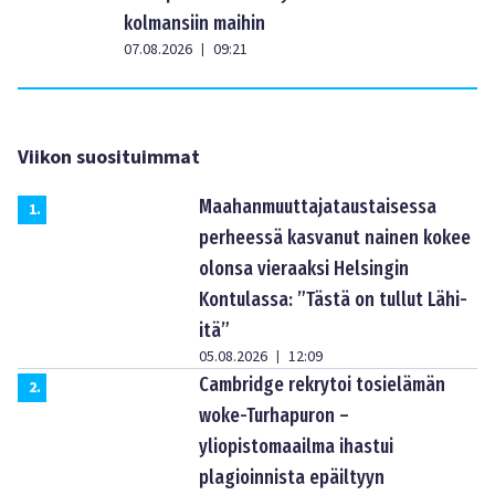
kolmansiin maihin
07.08.2026
09:21
|
Viikon suosituimmat
Maahanmuuttajataustaisessa
1
.
perheessä kasvanut nainen kokee
olonsa vieraaksi Helsingin
Kontulassa: ”Tästä on tullut Lähi-
itä”
05.08.2026
12:09
|
Cambridge rekrytoi tosielämän
2
.
woke-Turhapuron –
yliopistomaailma ihastui
plagioinnista epäiltyyn