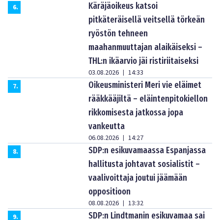
Käräjäoikeus katsoi
6
.
pitkäteräisellä veitsellä törkeän
ryöstön tehneen
maahanmuuttajan alaikäiseksi –
THL:n ikäarvio jäi ristiriitaiseksi
03.08.2026
14:33
|
Oikeusministeri Meri vie eläimet
7
.
rääkkääjiltä – eläintenpitokiellon
rikkomisesta jatkossa jopa
vankeutta
06.08.2026
14:27
|
SDP:n esikuvamaassa Espanjassa
8
.
hallitusta johtavat sosialistit –
vaalivoittaja joutui jäämään
oppositioon
08.08.2026
13:32
|
SDP:n Lindtmanin esikuvamaa sai
9
.