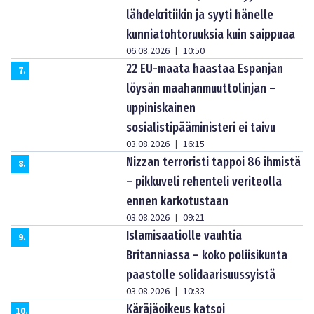
lähdekritiikin ja syyti hänelle
kunniatohtoruuksia kuin saippuaa
06.08.2026
10:50
|
22 EU-maata haastaa Espanjan
7
.
löysän maahanmuuttolinjan –
uppiniskainen
sosialistipääministeri ei taivu
03.08.2026
16:15
|
Nizzan terroristi tappoi 86 ihmistä
8
.
– pikkuveli rehenteli veriteolla
ennen karkotustaan
03.08.2026
09:21
|
Islamisaatiolle vauhtia
9
.
Britanniassa – koko poliisikunta
paastolle solidaarisuussyistä
03.08.2026
10:33
|
Käräjäoikeus katsoi
10
.