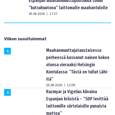
Espanjan maahanmuuttopolitiikka toimii
”kutsuhuutona” laittomalle maahantulolle
05.08.2026
17:37
|
Viikon suosituimmat
Maahanmuuttajataustaisessa
1
.
perheessä kasvanut nainen kokee
olonsa vieraaksi Helsingin
Kontulassa: ”Tästä on tullut Lähi-
itä”
05.08.2026
12:09
|
Razmyar ja Vigelius kiivaina
2
.
Espanjan kriisistä – ”SDP levittää
laittomille siirtolaisille punaista
mattoa”