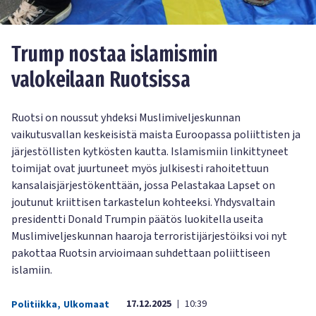
Trump nostaa islamismin
valokeilaan Ruotsissa
Ruotsi on noussut yhdeksi Muslimiveljeskunnan
vaikutusvallan keskeisistä maista Euroopassa poliittisten ja
järjestöllisten kytkösten kautta. Islamismiin linkittyneet
toimijat ovat juurtuneet myös julkisesti rahoitettuun
kansalaisjärjestökenttään, jossa Pelastakaa Lapset on
joutunut kriittisen tarkastelun kohteeksi. Yhdysvaltain
presidentti Donald Trumpin päätös luokitella useita
Muslimiveljeskunnan haaroja terroristijärjestöiksi voi nyt
pakottaa Ruotsin arvioimaan suhdettaan poliittiseen
islamiin.
17.12.2025
10:39
Politiikka
,
Ulkomaat
|