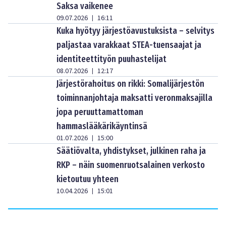
Saksa vaikenee
09.07.2026
16:11
|
Kuka hyötyy järjestöavustuksista – selvitys
paljastaa varakkaat STEA-tuensaajat ja
identiteettityön puuhastelijat
08.07.2026
12:17
|
Järjestörahoitus on rikki: Somalijärjestön
toiminnanjohtaja maksatti veronmaksajilla
jopa peruuttamattoman
hammaslääkärikäyntinsä
01.07.2026
15:00
|
Säätiövalta, yhdistykset, julkinen raha ja
RKP – näin suomenruotsalainen verkosto
kietoutuu yhteen
10.04.2026
15:01
|