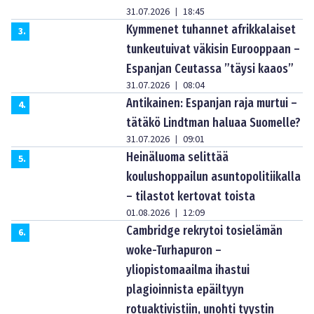
31.07.2026
18:45
|
Kymmenet tuhannet afrikkalaiset
3
.
tunkeutuivat väkisin Eurooppaan –
Espanjan Ceutassa ”täysi kaaos”
31.07.2026
08:04
|
Antikainen: Espanjan raja murtui –
4
.
tätäkö Lindtman haluaa Suomelle?
31.07.2026
09:01
|
Heinäluoma selittää
5
.
koulushoppailun asuntopolitiikalla
– tilastot kertovat toista
01.08.2026
12:09
|
Cambridge rekrytoi tosielämän
6
.
woke-Turhapuron –
yliopistomaailma ihastui
plagioinnista epäiltyyn
rotuaktivistiin, unohti tyystin