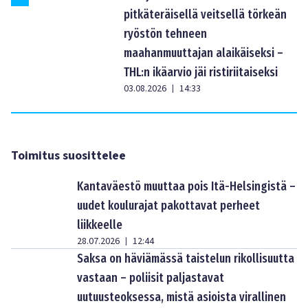
pitkäteräisellä veitsellä törkeän
ryöstön tehneen
maahanmuuttajan alaikäiseksi –
THL:n ikäarvio jäi ristiriitaiseksi
03.08.2026
14:33
|
Toimitus suosittelee
Kantaväestö muuttaa pois Itä-Helsingistä –
uudet koulurajat pakottavat perheet
liikkeelle
28.07.2026
12:44
|
Saksa on häviämässä taistelun rikollisuutta
vastaan – poliisit paljastavat
uutuusteoksessa, mistä asioista virallinen