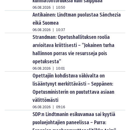
kunniatohtoruuksia kuin saippuaa
06.08.2026
10:50
|
Antikainen: Lindtman puolustaa Sánchezia
eikä Suomea
06.08.2026
10:37
|
Strandman: Opetushallituksen roolia
arvioitava kriittisesti – ”Jokainen turha
hallinnon porras vie resursseja pois
opetuksesta”
06.08.2026
10:01
|
Opettajiin kohdistuva väkivalta on
lisääntynyt merkittävästi – Seppänen:
Opetusministerin on puututtava asiaan
välittömästi
06.08.2026
09:16
|
SDP:n Lindtmanin esikuvamaa sai kyytiä
puoluejohtajien paneelissa – Purra: