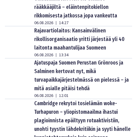
rääkkääjiltä – eläintenpitokiellon
rikkomisesta jatkossa jopa vankeutta
06.08.2026
14:27
|
Rajavartiolaitos: Kansainvälinen
rikollisorganisaatio yritti järjestää yli 40
laitonta maahantulijaa Suomeen
06.08.2026
13:34
|
Ajatuspaja Suomen Perustan Grönroos ja
Salminen kertovat nyt, mikä
turvapaikkajärjestelmässä on pielessä – ja
mitä asialle pitäisi tehdä
06.08.2026
12:01
|
Cambridge rekrytoi tosielämän woke-
Turhapuron – yliopistomaailma ihastui
plagioinnista epäiltyyn rotuaktivistiin,
unohti tyystin lähdekritiikin ja syyti hänelle