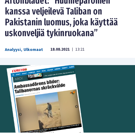
Aftonbladet: ”Huumeparonien
kanssa veljeilevä Taliban on
Pakistanin luomus, joka käyttää
uskonveljiä tykinruokana”
18.08.2021
13:21
Analyysi
,
Ulkomaat
|