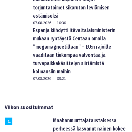
torjuntatoimet sikaruton leviämisen
estämiseksi
07.08.2026
10:30
|
Espanja kiihdytti itävaltalaisministerin
mukaan ryntäystä Ceutaan omalla
”megamagneetillaan” – EU:n rajoille
vaaditaan tiukempaa valvontaa ja
turvapaikkakäsittelyn siirtämistä
kolmansiin maihin
07.08.2026
09:21
|
Viikon suosituimmat
Maahanmuuttajataustaisessa
1
.
perheessä kasvanut nainen kokee