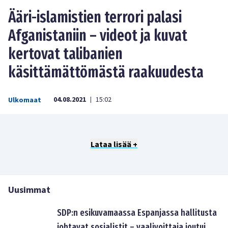
Ääri-islamistien terrori palasi
Afganistaniin – videot ja kuvat
kertovat talibanien
käsittämättömästä raakuudesta
04.08.2021
15:02
Ulkomaat
|
Lataa lisää +
Uusimmat
SDP:n esikuvamaassa Espanjassa hallitusta
johtavat sosialistit – vaalivoittaja joutui