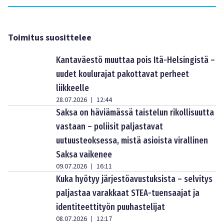
Toimitus suosittelee
Kantaväestö muuttaa pois Itä-Helsingistä –
uudet koulurajat pakottavat perheet
liikkeelle
28.07.2026
12:44
|
Saksa on häviämässä taistelun rikollisuutta
vastaan – poliisit paljastavat
uutuusteoksessa, mistä asioista virallinen
Saksa vaikenee
09.07.2026
16:11
|
Kuka hyötyy järjestöavustuksista – selvitys
paljastaa varakkaat STEA-tuensaajat ja
identiteettityön puuhastelijat
08.07.2026
12:17
|