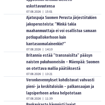
uskottavuutensa
07.08.2026
15:01
|
Ajatuspaja Suomen Perusta järjestötukien
jakoperusteista: ”Minkä takia
maahanmuuttaja ei voi osallistua samaan
potkupallokerhoon kuin
kantasuomalainenkin?”
07.08.2026
14:10
|
Britannia estää ”transnaisilta” pääsyn
naisten pukuhuoneisiin – Mäenpää: Suomen
on otettava mallia päätöksestä
07.08.2026
13:21
|
Veronkevennykset kohdistuvat vahvasti
pieni- ja keskituloisiin – palkansaajan ja
lapsiperheen arkea helpotetaan
07.08.2026
11:39
|
Ruokavirasto käynnisti laajat