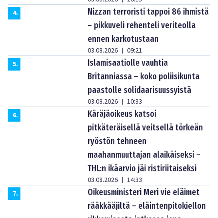
Nizzan terroristi tappoi 86 ihmistä
4
.
– pikkuveli rehenteli veriteolla
ennen karkotustaan
03.08.2026
09:21
|
Islamisaatiolle vauhtia
5
.
Britanniassa – koko poliisikunta
paastolle solidaarisuussyistä
03.08.2026
10:33
|
Käräjäoikeus katsoi
6
.
pitkäteräisellä veitsellä törkeän
ryöstön tehneen
maahanmuuttajan alaikäiseksi –
THL:n ikäarvio jäi ristiriitaiseksi
03.08.2026
14:33
|
Oikeusministeri Meri vie eläimet
7
.
rääkkääjiltä – eläintenpitokiellon