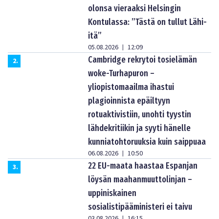
olonsa vieraaksi Helsingin
Kontulassa: ”Tästä on tullut Lähi-
itä”
05.08.2026
12:09
|
Cambridge rekrytoi tosielämän
2
.
woke-Turhapuron –
yliopistomaailma ihastui
plagioinnista epäiltyyn
rotuaktivistiin, unohti tyystin
lähdekritiikin ja syyti hänelle
kunniatohtoruuksia kuin saippuaa
06.08.2026
10:50
|
22 EU-maata haastaa Espanjan
3
.
löysän maahanmuuttolinjan –
uppiniskainen
sosialistipääministeri ei taivu
03.08.2026
16:15
|