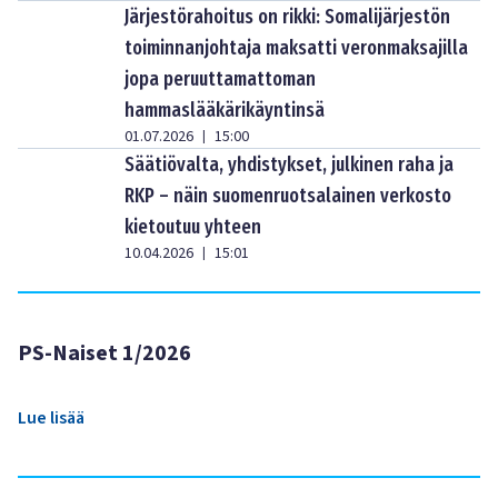
Järjestörahoitus on rikki: Somalijärjestön
toiminnanjohtaja maksatti veronmaksajilla
jopa peruuttamattoman
hammaslääkärikäyntinsä
01.07.2026
15:00
|
Säätiövalta, yhdistykset, julkinen raha ja
RKP – näin suomenruotsalainen verkosto
kietoutuu yhteen
10.04.2026
15:01
|
PS-Naiset 1/2026
Lue lisää