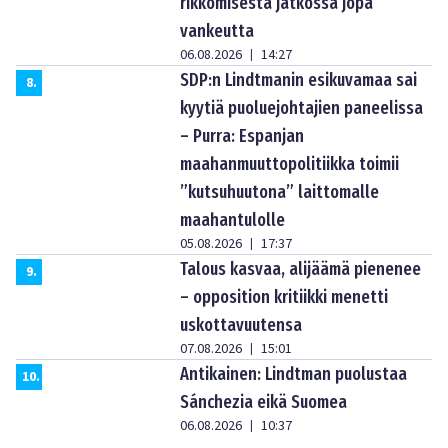
rikkomisesta jatkossa jopa
vankeutta
06.08.2026
14:27
|
SDP:n Lindtmanin esikuvamaa sai
8
.
kyytiä puoluejohtajien paneelissa
– Purra: Espanjan
maahanmuuttopolitiikka toimii
”kutsuhuutona” laittomalle
maahantulolle
05.08.2026
17:37
|
Talous kasvaa, alijäämä pienenee
9
.
– opposition kritiikki menetti
uskottavuutensa
07.08.2026
15:01
|
Antikainen: Lindtman puolustaa
10
.
Sánchezia eikä Suomea
06.08.2026
10:37
|