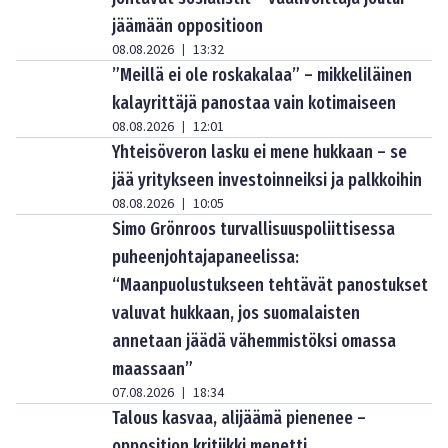
jäämään oppositioon
08.08.2026
13:32
|
”Meillä ei ole roskakalaa” – mikkeliläinen
kalayrittäjä panostaa vain kotimaiseen
08.08.2026
12:01
|
Yhteisöveron lasku ei mene hukkaan – se
jää yritykseen investoinneiksi ja palkkoihin
08.08.2026
10:05
|
Simo Grönroos turvallisuuspoliittisessa
puheenjohtajapaneelissa:
“Maanpuolustukseen tehtävät panostukset
valuvat hukkaan, jos suomalaisten
annetaan jäädä vähemmistöksi omassa
maassaan”
07.08.2026
18:34
|
Talous kasvaa, alijäämä pienenee –
opposition kritiikki menetti