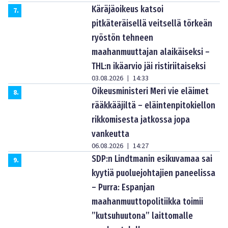
Käräjäoikeus katsoi
7
.
pitkäteräisellä veitsellä törkeän
ryöstön tehneen
maahanmuuttajan alaikäiseksi –
THL:n ikäarvio jäi ristiriitaiseksi
03.08.2026
14:33
|
Oikeusministeri Meri vie eläimet
8
.
rääkkääjiltä – eläintenpitokiellon
rikkomisesta jatkossa jopa
vankeutta
06.08.2026
14:27
|
SDP:n Lindtmanin esikuvamaa sai
9
.
kyytiä puoluejohtajien paneelissa
– Purra: Espanjan
maahanmuuttopolitiikka toimii
”kutsuhuutona” laittomalle