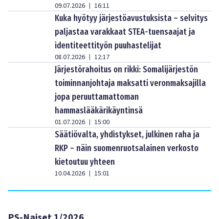
09.07.2026
16:11
|
Kuka hyötyy järjestöavustuksista – selvitys
paljastaa varakkaat STEA-tuensaajat ja
identiteettityön puuhastelijat
08.07.2026
12:17
|
Järjestörahoitus on rikki: Somalijärjestön
toiminnanjohtaja maksatti veronmaksajilla
jopa peruuttamattoman
hammaslääkärikäyntinsä
01.07.2026
15:00
|
Säätiövalta, yhdistykset, julkinen raha ja
RKP – näin suomenruotsalainen verkosto
kietoutuu yhteen
10.04.2026
15:01
|
PS-Naiset 1/2026