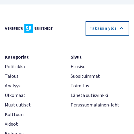
Takaisin ylös
Kategoriat
Sivut
Politiikka
Etusivu
Talous
Suosituimmat
Analyysi
Toimitus
Ulkomaat
Lähetä uutisvinkki
Muut uutiset
Perussuomalainen-lehti
Kulttuuri
Videot
Kolumnit