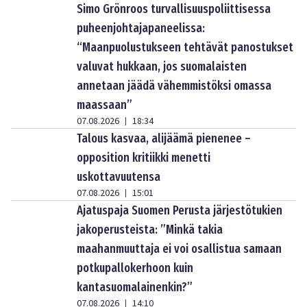
Simo Grönroos turvallisuuspoliittisessa
puheenjohtajapaneelissa:
“Maanpuolustukseen tehtävät panostukset
valuvat hukkaan, jos suomalaisten
annetaan jäädä vähemmistöksi omassa
maassaan”
07.08.2026
18:34
|
Talous kasvaa, alijäämä pienenee –
opposition kritiikki menetti
uskottavuutensa
07.08.2026
15:01
|
Ajatuspaja Suomen Perusta järjestötukien
jakoperusteista: ”Minkä takia
maahanmuuttaja ei voi osallistua samaan
potkupallokerhoon kuin
kantasuomalainenkin?”
07.08.2026
14:10
|