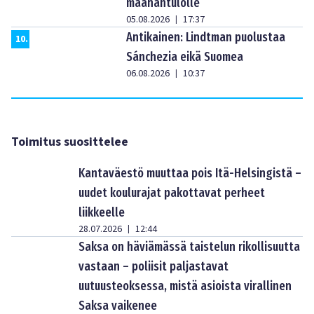
maahantulolle
05.08.2026
17:37
|
Antikainen: Lindtman puolustaa
10
.
Sánchezia eikä Suomea
06.08.2026
10:37
|
Toimitus suosittelee
Kantaväestö muuttaa pois Itä-Helsingistä –
uudet koulurajat pakottavat perheet
liikkeelle
28.07.2026
12:44
|
Saksa on häviämässä taistelun rikollisuutta
vastaan – poliisit paljastavat
uutuusteoksessa, mistä asioista virallinen
Saksa vaikenee