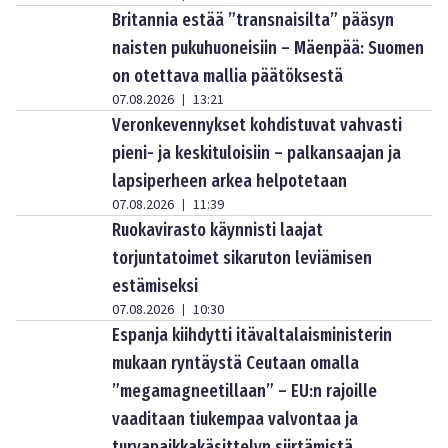
Britannia estää ”transnaisilta” pääsyn
naisten pukuhuoneisiin – Mäenpää: Suomen
on otettava mallia päätöksestä
07.08.2026
13:21
|
Veronkevennykset kohdistuvat vahvasti
pieni- ja keskituloisiin – palkansaajan ja
lapsiperheen arkea helpotetaan
07.08.2026
11:39
|
Ruokavirasto käynnisti laajat
torjuntatoimet sikaruton leviämisen
estämiseksi
07.08.2026
10:30
|
Espanja kiihdytti itävaltalaisministerin
mukaan ryntäystä Ceutaan omalla
”megamagneetillaan” – EU:n rajoille
vaaditaan tiukempaa valvontaa ja
turvapaikkakäsittelyn siirtämistä