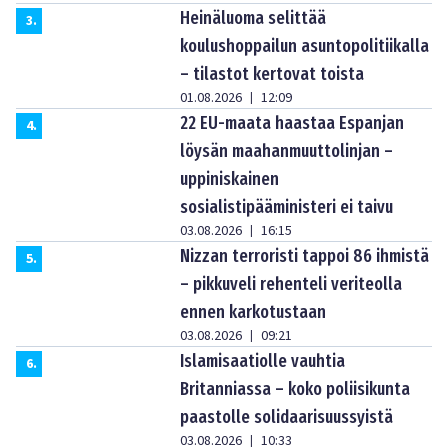
Heinäluoma selittää
3
.
koulushoppailun asuntopolitiikalla
– tilastot kertovat toista
01.08.2026
12:09
|
22 EU-maata haastaa Espanjan
4
.
löysän maahanmuuttolinjan –
uppiniskainen
sosialistipääministeri ei taivu
03.08.2026
16:15
|
Nizzan terroristi tappoi 86 ihmistä
5
.
– pikkuveli rehenteli veriteolla
ennen karkotustaan
03.08.2026
09:21
|
Islamisaatiolle vauhtia
6
.
Britanniassa – koko poliisikunta
paastolle solidaarisuussyistä
03.08.2026
10:33
|