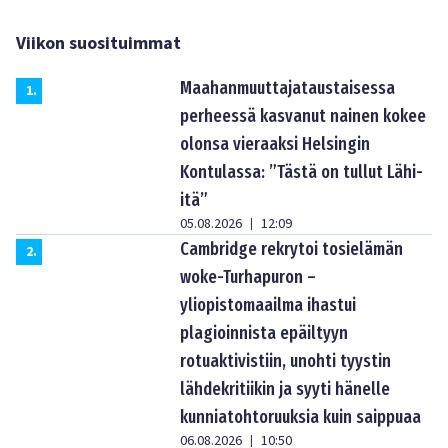
Viikon suosituimmat
Maahanmuuttajataustaisessa
1
.
perheessä kasvanut nainen kokee
olonsa vieraaksi Helsingin
Kontulassa: ”Tästä on tullut Lähi-
itä”
05.08.2026
12:09
|
Cambridge rekrytoi tosielämän
2
.
woke-Turhapuron –
yliopistomaailma ihastui
plagioinnista epäiltyyn
rotuaktivistiin, unohti tyystin
lähdekritiikin ja syyti hänelle
kunniatohtoruuksia kuin saippuaa
06.08.2026
10:50
|