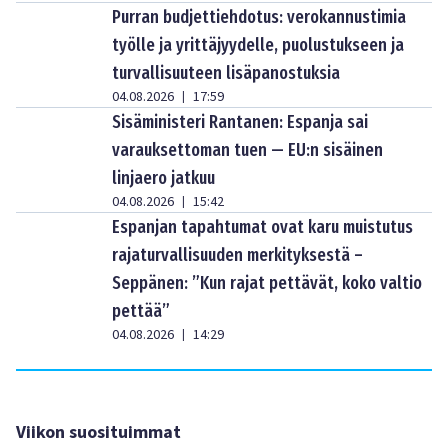
Purran budjettiehdotus: verokannustimia
työlle ja yrittäjyydelle, puolustukseen ja
turvallisuuteen lisäpanostuksia
04.08.2026
17:59
|
Sisäministeri Rantanen: Espanja sai
varauksettoman tuen — EU:n sisäinen
linjaero jatkuu
04.08.2026
15:42
|
Espanjan tapahtumat ovat karu muistutus
rajaturvallisuuden merkityksestä –
Seppänen: ”Kun rajat pettävät, koko valtio
pettää”
04.08.2026
14:29
|
Viikon suosituimmat