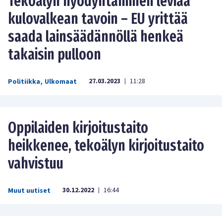
Tekoälyn hyödyntäminen leviää
kulovalkean tavoin – EU yrittää
saada lainsäädännöllä henkeä
takaisin pulloon
27.03.2023
11:28
Politiikka
,
Ulkomaat
|
Oppilaiden kirjoitustaito
heikkenee, tekoälyn kirjoitustaito
vahvistuu
30.12.2022
16:44
Muut uutiset
|