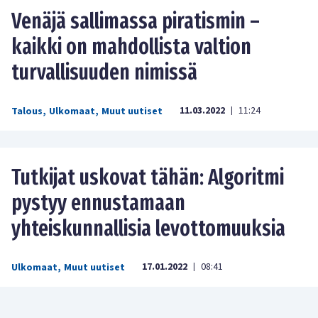
Venäjä sallimassa piratismin –
kaikki on mahdollista valtion
turvallisuuden nimissä
11.03.2022
11:24
Talous
,
Ulkomaat
,
Muut uutiset
|
Tutkijat uskovat tähän: Algoritmi
pystyy ennustamaan
yhteiskunnallisia levottomuuksia
17.01.2022
08:41
Ulkomaat
,
Muut uutiset
|