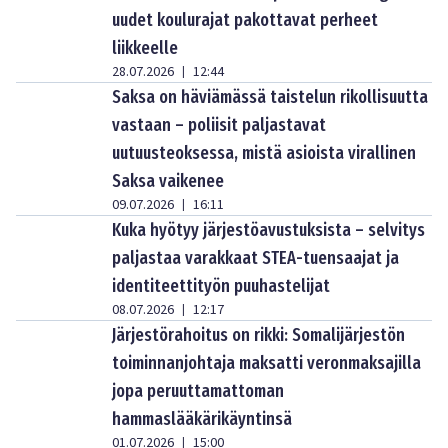
uudet koulurajat pakottavat perheet
liikkeelle
28.07.2026
12:44
|
Saksa on häviämässä taistelun rikollisuutta
vastaan – poliisit paljastavat
uutuusteoksessa, mistä asioista virallinen
Saksa vaikenee
09.07.2026
16:11
|
Kuka hyötyy järjestöavustuksista – selvitys
paljastaa varakkaat STEA-tuensaajat ja
identiteettityön puuhastelijat
08.07.2026
12:17
|
Järjestörahoitus on rikki: Somalijärjestön
toiminnanjohtaja maksatti veronmaksajilla
jopa peruuttamattoman
hammaslääkärikäyntinsä
01.07.2026
15:00
|