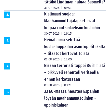
tätäkö Lindtman haluaa Suomelle?
31.07.2026
09:01
|
Kielimuuri suojaa:
5
.
Maahanmuuttajalapset eivät
kelpaa ruotsinkielisiin kouluihin
30.07.2026
16:15
|
Heinäluoma selittää
6
.
koulushoppailun asuntopolitiikalla
– tilastot kertovat toista
01.08.2026
12:09
|
Nizzan terroristi tappoi 86 ihmistä
7
.
– pikkuveli rehenteli veriteolla
ennen karkotustaan
03.08.2026
09:21
|
22 EU-maata haastaa Espanjan
8
.
löysän maahanmuuttolinjan –
uppiniskainen