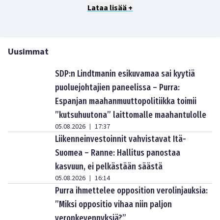
Lataa lisää +
Uusimmat
SDP:n Lindtmanin esikuvamaa sai kyytiä
puoluejohtajien paneelissa – Purra:
Espanjan maahanmuuttopolitiikka toimii
”kutsuhuutona” laittomalle maahantulolle
05.08.2026
17:37
|
Liikenneinvestoinnit vahvistavat Itä-
Suomea – Ranne: Hallitus panostaa
kasvuun, ei pelkästään säästä
05.08.2026
16:14
|
Purra ihmettelee opposition verolinjauksia:
”Miksi oppositio vihaa niin paljon
veronkevennyksiä?”