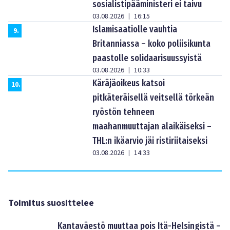
sosialistipääministeri ei taivu
03.08.2026
16:15
|
Islamisaatiolle vauhtia
9
.
Britanniassa – koko poliisikunta
paastolle solidaarisuussyistä
03.08.2026
10:33
|
Käräjäoikeus katsoi
10
.
pitkäteräisellä veitsellä törkeän
ryöstön tehneen
maahanmuuttajan alaikäiseksi –
THL:n ikäarvio jäi ristiriitaiseksi
03.08.2026
14:33
|
Toimitus suosittelee
Kantaväestö muuttaa pois Itä-Helsingistä –