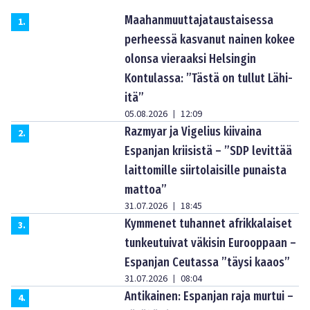
Maahanmuuttajataustaisessa
1
.
perheessä kasvanut nainen kokee
olonsa vieraaksi Helsingin
Kontulassa: ”Tästä on tullut Lähi-
itä”
05.08.2026
12:09
|
Razmyar ja Vigelius kiivaina
2
.
Espanjan kriisistä – ”SDP levittää
laittomille siirtolaisille punaista
mattoa”
31.07.2026
18:45
|
Kymmenet tuhannet afrikkalaiset
3
.
tunkeutuivat väkisin Eurooppaan –
Espanjan Ceutassa ”täysi kaaos”
31.07.2026
08:04
|
Antikainen: Espanjan raja murtui –
4
.