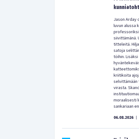
kunniatoht
Jason Arday o
luvun alussa 
professoriksi
siivittämänä. 
titteleitä. Hi
satoja selitt
töihin. Lisäks
hyväntekeväisy
katteettomiks
kriitikoita aj
selvittämään 
virasta. Skan
instituutioma
moraalisesti
sankariaan enn
06.08.2026
|