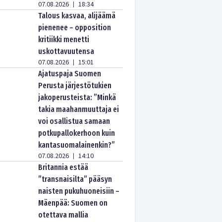
07.08.2026
18:34
|
Talous kasvaa, alijäämä
pienenee – opposition
kritiikki menetti
uskottavuutensa
07.08.2026
15:01
|
Ajatuspaja Suomen
Perusta järjestötukien
jakoperusteista: ”Minkä
takia maahanmuuttaja ei
voi osallistua samaan
potkupallokerhoon kuin
kantasuomalainenkin?”
07.08.2026
14:10
|
Britannia estää
”transnaisilta” pääsyn
naisten pukuhuoneisiin –
Mäenpää: Suomen on
otettava mallia