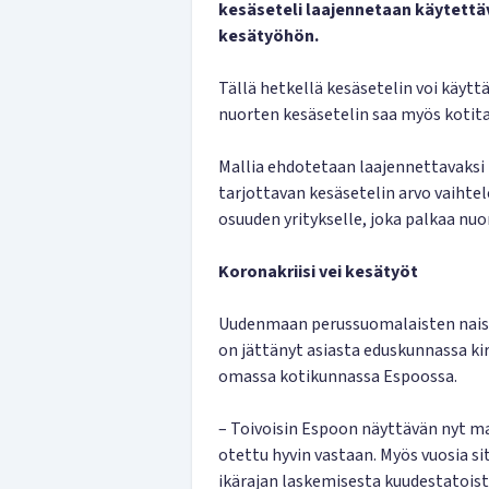
kesäseteli laajennetaan käytettä
kesätyöhön.
Tällä hetkellä kesäsetelin voi käyttä
nuorten kesäsetelin saa myös kotit
Mallia ehdotetaan laajennettavaksi
tarjottavan kesäsetelin arvo vaihte
osuuden yritykselle, joka palkaa nuo
Koronakriisi vei kesätyöt
Uudenmaan perussuomalaisten nais
on jättänyt asiasta eduskunnassa ki
omassa kotikunnassa Espoossa.
– Toivoisin Espoon näyttävän nyt mal
otettu hyvin vastaan. Myös vuosia si
ikärajan laskemisesta kuudestatoist