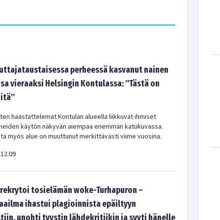
tajataustaisessa perheessä kasvanut nainen
sa vieraaksi Helsingin Kontulassa: ”Tästä on
-itä”
en haastattelemat Kontulan alueella liikkuvat ihmiset
meiden käytön näkyvän aiempaa enemmän katukuvassa.
ä myös alue on muuttunut merkittävästi viime vuosina.
12:09
rekrytoi tosielämän woke-Turhapuron –
aailma ihastui plagioinnista epäiltyyn
tiin, unohti tyystin lähdekritiikin ja syyti hänelle