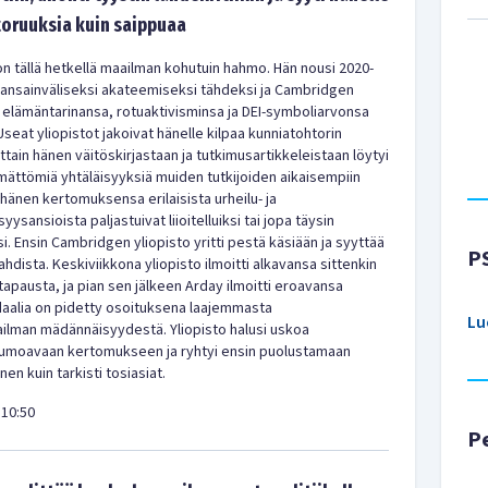
oruuksia kuin saippuaa
n tällä hetkellä maailman kohutuin hahmo. Hän nousi 2020-
kansainväliseksi akateemiseksi tähdeksi ja Cambridgen
 elämäntarinansa, rotuaktivisminsa ja DEI-symboliarvonsa
Useat yliopistot jakoivat hänelle kilpaa kunniatohtorin
ljattain hänen väitöskirjastaan ja tutkimusartikkeleistaan löytyi
ämättömiä yhtäläisyyksiä muiden tutkijoiden aikaisempiin
i hänen kertomuksensa erilaisista urheilu- ja
ysansioista paljastuivat liioitelluiksi tai jopa täysin
i. Ensin Cambridgen yliopisto yritti pestä käsiään ja syyttää
P
ojahdista. Keskiviikkona yliopisto ilmoitti alkavansa sittenkin
tapausta, ja pian sen jälkeen Arday ilmoitti eroavansa
daalia on pidetty osoituksena laajemmasta
Lu
ailman mädännäisyydestä. Yliopisto halusi uskoa
 lumoavaan kertomukseen ja ryhtyi ensin puolustamaan
en kuin tarkisti tosiasiat.
10:50
P