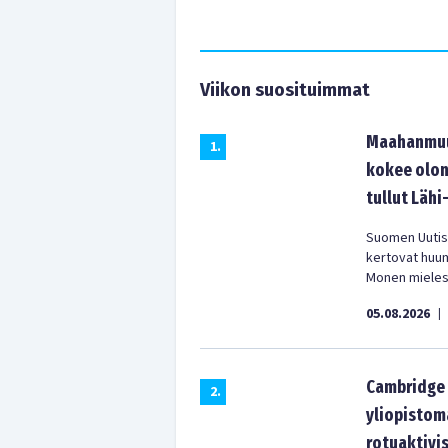
Viikon suosituimmat
Maahanmuut
1
.
kokee olon
tullut Lähi
Suomen Uutist
kertovat huu
Monen mielest
05.08.2026
|
Cambridge 
2
.
yliopistom
rotuaktivis