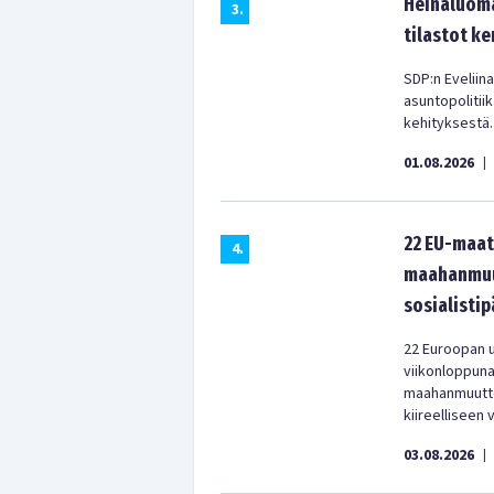
Heinäluoma
3
.
tilastot ke
SDP:n Eveliina
asuntopolitii
kehityksestä.
01.08.2026
|
22 EU-maat
4
.
maahanmuut
sosialistip
22 Euroopan u
viikonloppun
maahanmuuttop
kiireelliseen 
03.08.2026
|