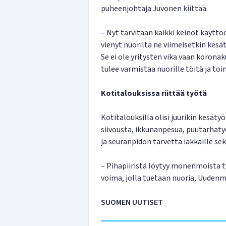
puheenjohtaja Juvonen kiittää.
– Nyt tarvitaan kaikki keinot käyttöö
vienyt nuorilta ne viimeisetkin kesät
Se ei ole yritysten vika vaan koron
tulee varmistaa nuorille töitä ja to
Kotitalouksissa riittää työtä
Kotitalouksilla olisi juurikin kesät
siivousta, ikkunanpesua, puutarhaty
ja seuranpidon tarvetta iäkkäille se
– Pihapiiristä löytyy monenmoista ty
voima, jolla tuetaan nuoria, Uuden
SUOMEN UUTISET