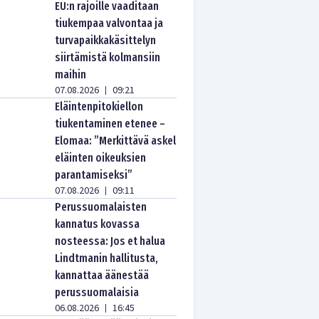
EU:n rajoille vaaditaan
tiukempaa valvontaa ja
turvapaikkakäsittelyn
siirtämistä kolmansiin
maihin
07.08.2026
09:21
|
Eläintenpitokiellon
tiukentaminen etenee –
Elomaa: ”Merkittävä askel
eläinten oikeuksien
parantamiseksi”
07.08.2026
09:11
|
Perussuomalaisten
kannatus kovassa
nosteessa: Jos et halua
Lindtmanin hallitusta,
kannattaa äänestää
perussuomalaisia
06.08.2026
16:45
|