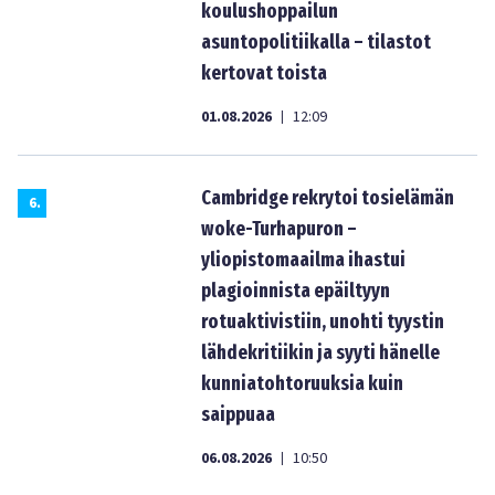
koulushoppailun
asuntopolitiikalla – tilastot
kertovat toista
01.08.2026
12:09
|
Cambridge rekrytoi tosielämän
6
.
woke-Turhapuron –
yliopistomaailma ihastui
plagioinnista epäiltyyn
rotuaktivistiin, unohti tyystin
lähdekritiikin ja syyti hänelle
kunniatohtoruuksia kuin
saippuaa
06.08.2026
10:50
|