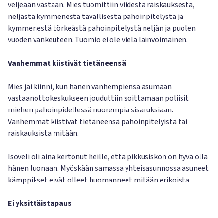
veljeään vastaan. Mies tuomittiin viidestä raiskauksesta,
neljästä kymmenestä tavallisesta pahoinpitelystä ja
kymmenestä törkeästä pahoinpitelystä neljän ja puolen
vuoden vankeuteen. Tuomio ei ole vielä lainvoimainen.
Vanhemmat kiistivät tietäneensä
Mies jäi kiinni, kun hänen vanhempiensa asumaan
vastaanottokeskukseen jouduttiin soittamaan poliisit
miehen pahoinpidellessä nuorempia sisaruksiaan.
Vanhemmat kiistivät tietäneensä pahoinpitelyistä tai
raiskauksista mitään.
Isoveli oli aina kertonut heille, että pikkusiskon on hyvä olla
hänen luonaan. Myöskään samassa yhteisasunnossa asuneet
kämppikset eivät olleet huomanneet mitään erikoista.
Ei yksittäistapaus