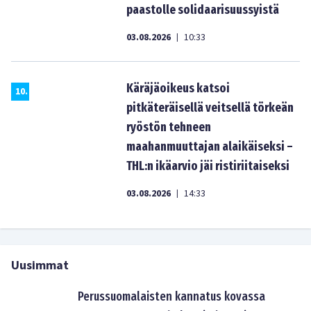
paastolle solidaarisuussyistä
03.08.2026
10:33
|
Käräjäoikeus katsoi
10
.
pitkäteräisellä veitsellä törkeän
ryöstön tehneen
maahanmuuttajan alaikäiseksi –
THL:n ikäarvio jäi ristiriitaiseksi
03.08.2026
14:33
|
Uusimmat
Perussuomalaisten kannatus kovassa