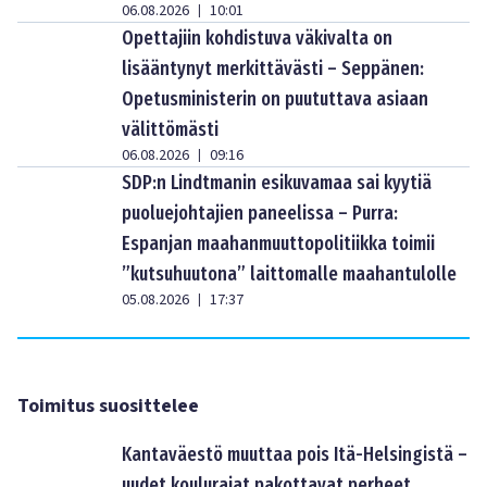
06.08.2026
10:01
|
Opettajiin kohdistuva väkivalta on
lisääntynyt merkittävästi – Seppänen:
Opetusministerin on puututtava asiaan
välittömästi
06.08.2026
09:16
|
SDP:n Lindtmanin esikuvamaa sai kyytiä
puoluejohtajien paneelissa – Purra:
Espanjan maahanmuuttopolitiikka toimii
”kutsuhuutona” laittomalle maahantulolle
05.08.2026
17:37
|
Toimitus suosittelee
Kantaväestö muuttaa pois Itä-Helsingistä –
uudet koulurajat pakottavat perheet