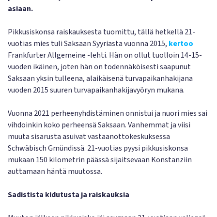
asiaan.
Pikkusiskonsa raiskauksesta tuomittu, tällä hetkellä 21-
vuotias mies tuli Saksaan Syyriasta vuonna 2015,
kertoo
Frankfurter Allgemeine -lehti. Hän on ollut tuolloin 14-15-
vuoden ikäinen, joten hän on todennäköisesti saapunut
Saksaan yksin tulleena, alaikäisenä turvapaikanhakijana
vuoden 2015 suuren turvapaikanhakijavyöryn mukana.
Vuonna 2021 perheenyhdistäminen onnistui ja nuori mies sai
vihdoinkin koko perheensä Saksaan. Vanhemmat ja viisi
muuta sisarusta asuivat vastaanottokeskuksessa
Schwäbisch Gmündissä. 21-vuotias pyysi pikkusiskonsa
mukaan 150 kilometrin päässä sijaitsevaan Konstanziin
auttamaan häntä muutossa.
Sadistista kidutusta ja raiskauksia