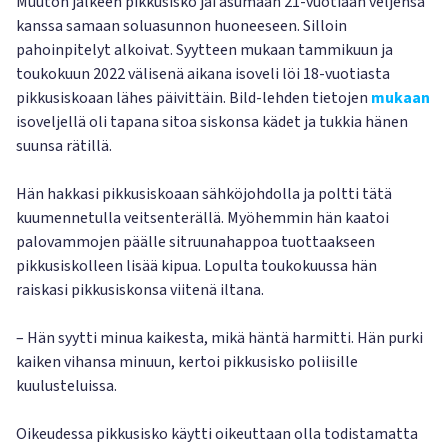
Muuton jälkeen pikkusisko jäi asumaan 21-vuotiaan veljensä
kanssa samaan soluasunnon huoneeseen. Silloin
pahoinpitelyt alkoivat. Syytteen mukaan tammikuun ja
toukokuun 2022 välisenä aikana isoveli löi 18-vuotiasta
pikkusiskoaan lähes päivittäin. Bild-lehden tietojen
mukaan
isoveljellä oli tapana sitoa siskonsa kädet ja tukkia hänen
suunsa rätillä.
Hän hakkasi pikkusiskoaan sähköjohdolla ja poltti tätä
kuumennetulla veitsenterällä. Myöhemmin hän kaatoi
palovammojen päälle sitruunahappoa tuottaakseen
pikkusiskolleen lisää kipua. Lopulta toukokuussa hän
raiskasi pikkusiskonsa viitenä iltana.
– Hän syytti minua kaikesta, mikä häntä harmitti. Hän purki
kaiken vihansa minuun, kertoi pikkusisko poliisille
kuulusteluissa.
Oikeudessa pikkusisko käytti oikeuttaan olla todistamatta