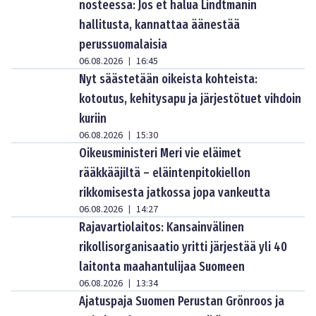
nosteessa: Jos et halua Lindtmanin
hallitusta, kannattaa äänestää
perussuomalaisia
06.08.2026
16:45
|
Nyt säästetään oikeista kohteista:
kotoutus, kehitysapu ja järjestötuet vihdoin
kuriin
06.08.2026
15:30
|
Oikeusministeri Meri vie eläimet
rääkkääjiltä – eläintenpitokiellon
rikkomisesta jatkossa jopa vankeutta
06.08.2026
14:27
|
Rajavartiolaitos: Kansainvälinen
rikollisorganisaatio yritti järjestää yli 40
laitonta maahantulijaa Suomeen
06.08.2026
13:34
|
Ajatuspaja Suomen Perustan Grönroos ja