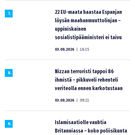
22 EU-maata haastaa Espanjan
7
.
löysän maahanmuuttolinjan –
uppiniskainen
sosialistipääministeri ei taivu
03.08.2026
16:15
|
Nizzan terroristi tappoi 86
8
.
ihmistä – pikkuveli rehenteli
veriteolla ennen karkotustaan
03.08.2026
09:21
|
Islamisaatiolle vauhtia
9
.
Britanniassa – koko poliisikunta