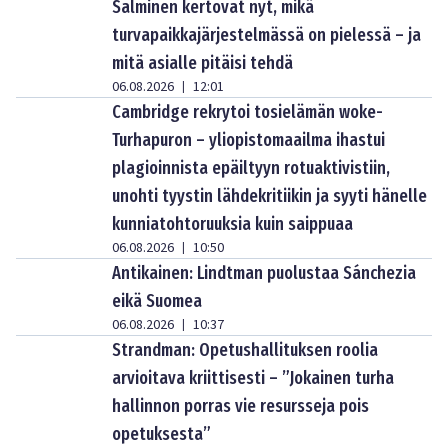
Salminen kertovat nyt, mikä
turvapaikkajärjestelmässä on pielessä – ja
mitä asialle pitäisi tehdä
06.08.2026
12:01
|
Cambridge rekrytoi tosielämän woke-
Turhapuron – yliopistomaailma ihastui
plagioinnista epäiltyyn rotuaktivistiin,
unohti tyystin lähdekritiikin ja syyti hänelle
kunniatohtoruuksia kuin saippuaa
06.08.2026
10:50
|
Antikainen: Lindtman puolustaa Sánchezia
eikä Suomea
06.08.2026
10:37
|
Strandman: Opetushallituksen roolia
arvioitava kriittisesti – ”Jokainen turha
hallinnon porras vie resursseja pois
opetuksesta”