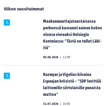
Viikon suosituimmat
Maahanmuuttajataustaisessa
1
.
perheessä kasvanut nainen kokee
olonsa vieraaksi Helsingin
Kontulassa: ”Tästä on tullut Lähi-
itä”
05.08.2026
12:09
|
Razmyar ja Vigelius kiivaina
2
.
Espanjan kriisistä – ”SDP levittää
laittomille siirtolaisille punaista
mattoa”
31.07.2026
18:45
|