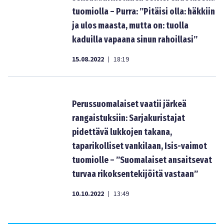
tuomiolla – Purra: ”Pitäisi olla: häkkiin
ja ulos maasta, mutta on: tuolla
kaduilla vapaana sinun rahoillasi”
15.08.2022
18:19
|
Perussuomalaiset vaatii järkeä
rangaistuksiin: Sarjakuristajat
pidettävä lukkojen takana,
taparikolliset vankilaan, Isis-vaimot
tuomiolle – ”Suomalaiset ansaitsevat
turvaa rikoksentekijöitä vastaan”
10.10.2022
13:49
|