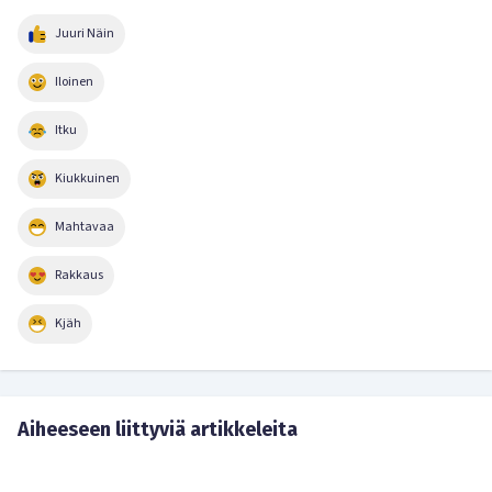
Juuri Näin
Iloinen
Itku
Kiukkuinen
Mahtavaa
Rakkaus
Kjäh
Aiheeseen liittyviä artikkeleita