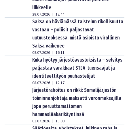
liikkeelle
28.07.2026
12:44
|
Saksa on häviämässä taistelun rikollisuutta
vastaan – poliisit paljastavat
uutuusteoksessa, mistä asioista virallinen
Saksa vaikenee
09.07.2026
16:11
|
Kuka hyötyy järjestöavustuksista – selvitys
paljastaa varakkaat STEA-tuensaajat ja
identiteettityön puuhastelijat
08.07.2026
12:17
|
Järjestörahoitus on rikki: Somalijärjestön
toiminnanjohtaja maksatti veronmaksajilla
jopa peruuttamattoman
hammaslääkärikäyntinsä
01.07.2026
15:00
|
Säätiövalta, yhdistykset, julkinen raha ja