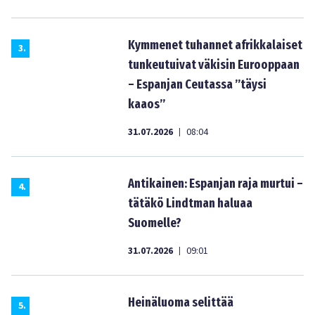
Kymmenet tuhannet afrikkalaiset
3
.
tunkeutuivat väkisin Eurooppaan
– Espanjan Ceutassa ”täysi
kaaos”
31.07.2026
08:04
|
Antikainen: Espanjan raja murtui –
4
.
tätäkö Lindtman haluaa
Suomelle?
31.07.2026
09:01
|
Heinäluoma selittää
5
.