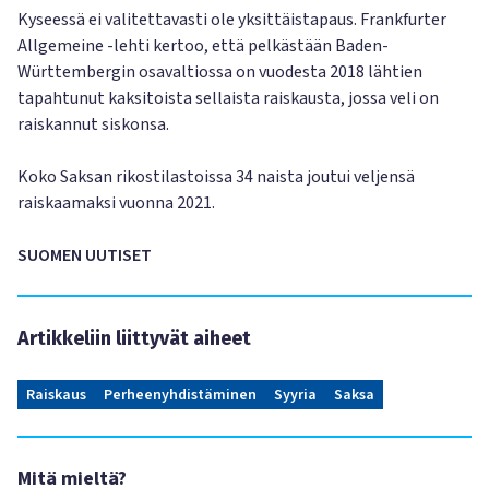
Kyseessä ei valitettavasti ole yksittäistapaus. Frankfurter
Allgemeine -lehti kertoo, että pelkästään Baden-
Württembergin osavaltiossa on vuodesta 2018 lähtien
tapahtunut kaksitoista sellaista raiskausta, jossa veli on
raiskannut siskonsa.
Koko Saksan rikostilastoissa 34 naista joutui veljensä
raiskaamaksi vuonna 2021.
SUOMEN UUTISET
Artikkeliin liittyvät aiheet
Raiskaus
Perheenyhdistäminen
Syyria
Saksa
Mitä mieltä?