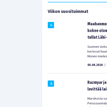
Viikon suosituimmat
Maahanmuut
1
.
kokee olon
tullut Lähi
Suomen Uutist
kertovat huu
Monen mielest
05.08.2026
|
Razmyar ja 
2
.
levittää la
Marokosta saa
Perussuomala