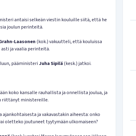
steri antaisi selkeän viestin kouluille siitä, että he
sia joulun perinteitä.
 Grahn-Laasonen
(kok.) vakuutteli, että kouluissa
asti ja vaalia perinteitä.
uluun, pääministeri
Juha
Sipilä
(kesk.) jatkoi.
än koko kansalle rauhallista ja onnellista joulua, ja
 riittänyt ministereille.
a ajankohtaisesta ja vakavastakin aiheesta: onko
, vai oletteko joutuneet tyytymään ulkomaiseen?