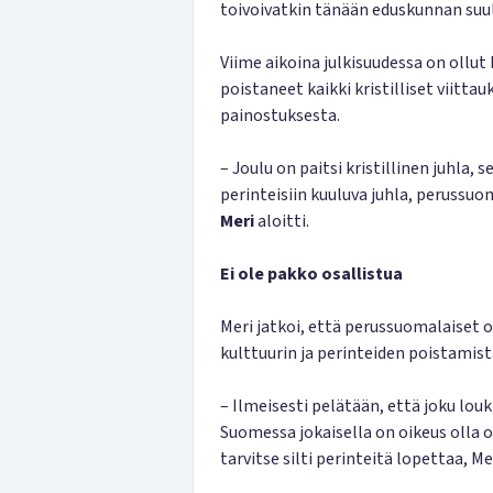
toivoivatkin tänään eduskunnan suull
Viime aikoina julkisuudessa on ollut
poistaneet kaikki kristilliset viitt
painostuksesta.
– Joulu on paitsi kristillinen juhla,
perinteisiin kuuluva juhla, peruss
Meri
aloitti.
Ei ole pakko osallistua
Meri jatkoi, että perussuomalaiset 
kulttuurin ja perinteiden poistamist
– Ilmeisesti pelätään, että joku lou
Suomessa jokaisella on oikeus olla o
tarvitse silti perinteitä lopettaa, M