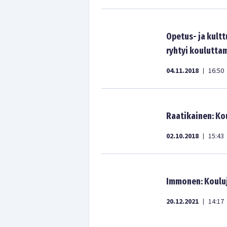
Opetus- ja kultt
ryhtyi koulutta
04.11.2018
16:50
|
Raatikainen: Ko
02.10.2018
15:43
|
Immonen: Kouluj
20.12.2021
14:17
|