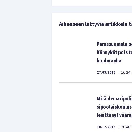
Aiheeseen liittyviä artikkeleit
Perussuomalaise
Kännykät pois t
koulurauha
27.09.2018
16:24
|
Mitä demaripoli
sipoolaiskoulus
levittänyt väär
10.12.2018
20:40
|