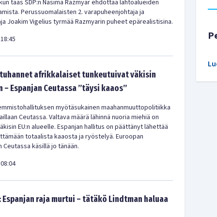
 kun taas SDP:n Nasima Razmyar ehdottaa lähtöalueiden
amista. Perussuomalaisten 2. varapuheenjohtaja ja
a Joakim Vigelius tyrmää Razmyarin puheet epärealistisina.
P
18:45
Lu
uhannet afrikkalaiset tunkeutuivat väkisin
 – Espanjan Ceutassa ”täysi kaaos”
emmistohallituksen myötäsukainen maahanmuuttopolitiikka
aillaan Ceutassa. Valtava määrä lähinnä nuoria miehiä on
kisin EU:n alueelle. Espanjan hallitus on päättänyt lähettää
ittämään totaalista kaaosta ja ryöstelyä. Euroopan
 Ceutassa käsillä jo tänään.
08:04
: Espanjan raja murtui – tätäkö Lindtman haluaa