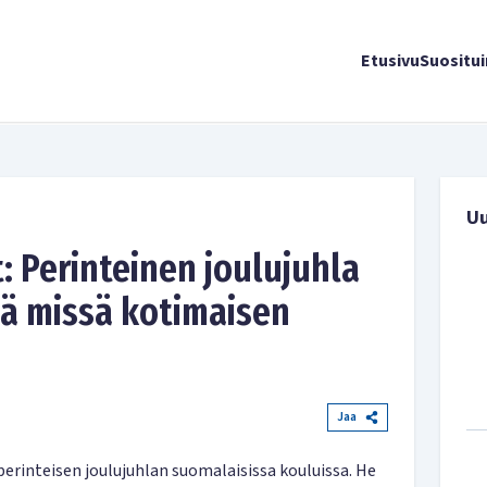
Etusivu
Suositu
U
 Perinteinen joulujuhla
nä missä kotimaisen
Jaa
erinteisen joulujuhlan suomalaisissa kouluissa. He