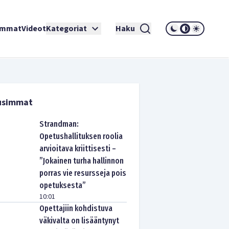
immat
Videot
Kategoriat
Haku
usimmat
Strandman:
Opetushallituksen roolia
arvioitava kriittisesti –
”Jokainen turha hallinnon
porras vie resursseja pois
opetuksesta”
10:01
Opettajiin kohdistuva
väkivalta on lisääntynyt