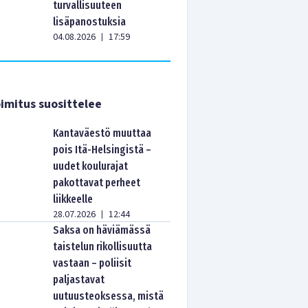
turvallisuuteen
lisäpanostuksia
04.08.2026
17:59
|
imitus suosittelee
Kantaväestö muuttaa
pois Itä-Helsingistä –
uudet koulurajat
pakottavat perheet
liikkeelle
28.07.2026
12:44
|
Saksa on häviämässä
taistelun rikollisuutta
vastaan – poliisit
paljastavat
uutuusteoksessa, mistä