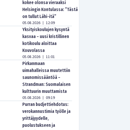
kokee olonsa vieraaksi
Helsingin Kontulassa: ”Tästä
on tullut Lähi-itä”
05.08.2026
12:09
|
Yksityiskoulujen kysyntä
kasvaa – uusi kristillinen
kotikoulu aloittaa
Kouvolassa
05.08.2026
11:01
|
Pirkanmaan
uimahalleissa muutettiin
saunomissääntöä –
Strandman: Suomalaisen
kulttuurin muuttamista
05.08.2026
09:19
|
Purran budjettiehdotus:
verokannustimia työlle ja
yrittäjyydelle,
puolustukseen ja