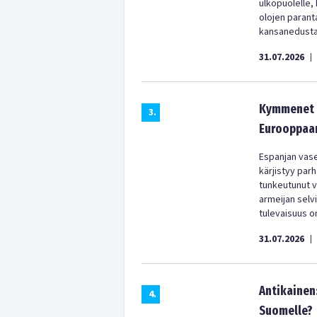
ulkopuolelle,
olojen parant
kansanedustaj
31.07.2026
|
Kymmenet t
3
.
Eurooppaan
Espanjan vas
kärjistyy parh
tunkeutunut vä
armeijan selv
tulevaisuus on
31.07.2026
|
Antikainen
4
.
Suomelle?