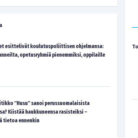
a
t esittelivät koulutuspoliittisen ohjelmansa:
To
unneilta, opetusryhmiä pienemmiksi, oppilaille
itikko ”Husu” sanoi perussuomalaisista
sa? Kiistää haukkuneensa rasisteiksi –
ää tietoa ennenkin