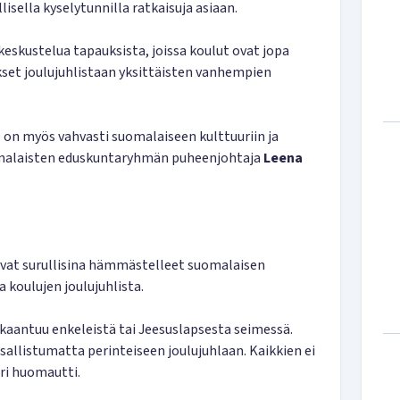
isella kyselytunnilla ratkaisuja asiaan.
 keskustelua tapauksista, joissa koulut ovat jopa
aukset joulujuhlistaan yksittäisten vanhempien
 se on myös vahvasti suomalaiseen kulttuuriin ja
uomalaisten eduskuntaryhmän puheenjohtaja
Leena
ovat surullisina hämmästelleet suomalaisen
a koulujen joulujuhlista.
kkaantuu enkeleistä tai Jeesuslapsesta seimessä.
sallistumatta perinteiseen joulujuhlaan. Kaikkien ei
eri huomautti.