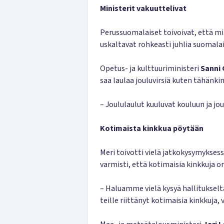
Ministerit vakuuttelivat
Perussuomalaiset toivoivat, että mini
uskaltavat rohkeasti juhlia suomalai
Opetus- ja kulttuuriministeri
Sanni
saa laulaa jouluvirsiä kuten tähänkin 
– Joululaulut kuuluvat kouluun ja jo
Kotimaista kinkkua pöytään
Meri toivotti vielä jatkokysymyksessä
varmisti, että kotimaisia kinkkuja on
– Haluamme vielä kysyä hallitukselt
teille riittänyt kotimaisia kinkkuja