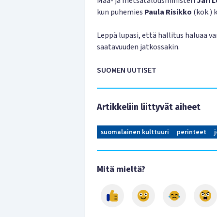
Maa- ja metsätalousministeri
Jari 
kun puhemies
Paula Risikko
(kok.) 
Leppä lupasi, että hallitus haluaa 
saatavuuden jatkossakin.
SUOMEN UUTISET
Artikkeliin liittyvät aiheet
suomalainen kulttuuri
perinteet
Mitä mieltä?