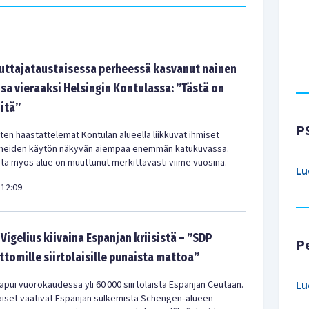
tajataustaisessa perheessä kasvanut nainen
sa vieraaksi Helsingin Kontulassa: ”Tästä on
-itä”
P
en haastattelemat Kontulan alueella liikkuvat ihmiset
meiden käytön näkyvän aiempaa enemmän katukuvassa.
ä myös alue on muuttunut merkittävästi viime vuosina.
Lu
12:09
Vigelius kiivaina Espanjan kriisistä – ”SDP
P
ittomille siirtolaisille punaista mattoa”
pui vuorokaudessa yli 60 000 siirtolaista Espanjan Ceutaan.
Lu
iset vaativat Espanjan sulkemista Schengen‑alueen