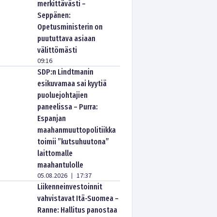
merkittävästi –
Seppänen:
Opetusministerin on
puututtava asiaan
välittömästi
09:16
SDP:n Lindtmanin
esikuvamaa sai kyytiä
puoluejohtajien
paneelissa – Purra:
Espanjan
maahanmuuttopolitiikka
toimii ”kutsuhuutona”
laittomalle
maahantulolle
05.08.2026
17:37
|
Liikenneinvestoinnit
vahvistavat Itä-Suomea –
Ranne: Hallitus panostaa