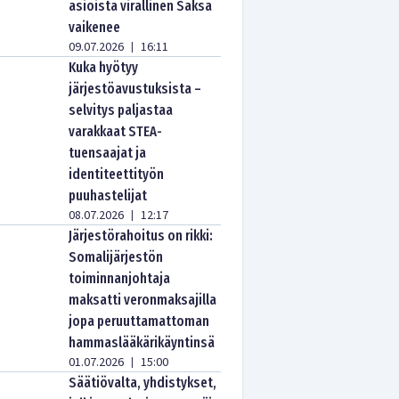
asioista virallinen Saksa
vaikenee
09.07.2026
16:11
|
Kuka hyötyy
järjestöavustuksista –
selvitys paljastaa
varakkaat STEA-
tuensaajat ja
identiteettityön
puuhastelijat
08.07.2026
12:17
|
Järjestörahoitus on rikki:
Somalijärjestön
toiminnanjohtaja
maksatti veronmaksajilla
jopa peruuttamattoman
hammaslääkärikäyntinsä
01.07.2026
15:00
|
Säätiövalta, yhdistykset,