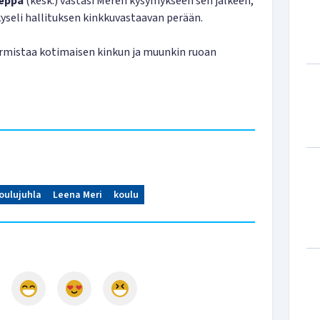
Leppä
(kesk.) vastasi Meren kysymykseen sen jälkeen,
kyseli hallituksen kinkkuvastaavan perään.
varmistaa kotimaisen kinkun ja muunkin ruoan
joulujuhla
Leena Meri
koulu