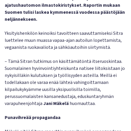
ajatushautomon ilmastokiristykset. Raportin mukaan
Suomen tulisi laskea kymmenessä vuodessa päästöjään
neljännekseen.
Yksityishenkilön keinoiksi tavoitteen saavuttamiseksi Sitra
luettelee muun muassa vapaa-ajan autoilun lopettamista,
vegaanista ruokavaliota ja sähköautoihin siirtymistä.
– Tämä Sitran tutkimus on käsittämätöntä itseruoskintaa.
Suomalainen hyvinvointiyhteiskunta natisee liitoksistaan jo
nykyisilläkin kulutuksen ja työllisyyden asteilla. Meillä ei
todellakaan ole varaa enää lähteä vahingoittamaan
kilpailukykyämme uusilla yksipuolisilla toimilla,
perussuomalaisten kansanedustaja, eduskuntaryhmän
varapuheenjohtaja
Jani Mäkelä
huomauttaa.
Punavihreää propagandaa