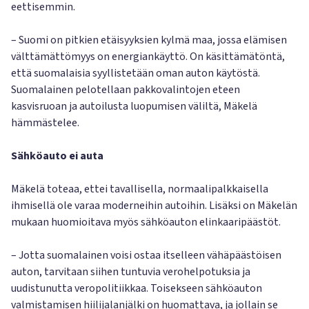
eettisemmin.
– Suomi on pitkien etäisyyksien kylmä maa, jossa elämisen
välttämättömyys on energiankäyttö. On käsittämätöntä,
että suomalaisia syyllistetään oman auton käytöstä.
Suomalainen pelotellaan pakkovalintojen eteen
kasvisruoan ja autoilusta luopumisen väliltä, Mäkelä
hämmästelee.
Sähköauto ei auta
Mäkelä toteaa, ettei tavallisella, normaalipalkkaisella
ihmisellä ole varaa moderneihin autoihin. Lisäksi on Mäkelän
mukaan huomioitava myös sähköauton elinkaaripäästöt.
– Jotta suomalainen voisi ostaa itselleen vähäpäästöisen
auton, tarvitaan siihen tuntuvia verohelpotuksia ja
uudistunutta veropolitiikkaa. Toisekseen sähköauton
valmistamisen hiilijalanjälki on huomattava, ja jollain se