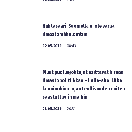
Huhtasaari: Suomella ei ole varaa
ilmastohihhulointiin
02.05.2019
08:43
|
Muut puoluejohtajat esittävät kireää
ilmastopolitiikkaa – Halla-aho: Liika
kunnianhimo ajaa teollisuuden eniten
saastuttaviin maihin
21.05.2019
20:31
|