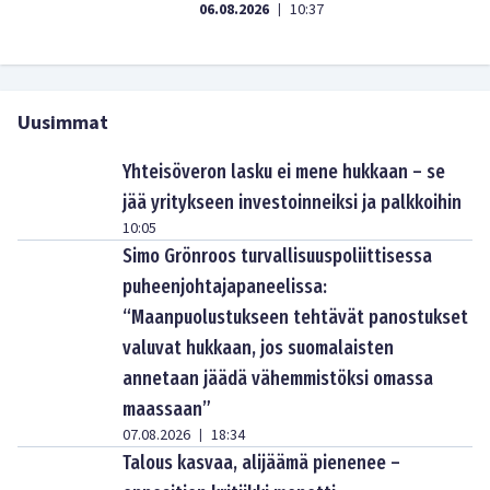
06.08.2026
10:37
|
Uusimmat
Yhteisöveron lasku ei mene hukkaan – se
jää yritykseen investoinneiksi ja palkkoihin
10:05
Simo Grönroos turvallisuuspoliittisessa
puheenjohtajapaneelissa:
“Maanpuolustukseen tehtävät panostukset
valuvat hukkaan, jos suomalaisten
annetaan jäädä vähemmistöksi omassa
maassaan”
07.08.2026
18:34
|
Talous kasvaa, alijäämä pienenee –