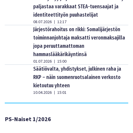
paljastaa varakkaat STEA-tuensaajat ja
identiteettityön puuhastelijat
08.07.2026
12:17
|
Järjestörahoitus on rikki: Somalijärjestön
toiminnanjohtaja maksatti veronmaksajilla
jopa peruuttamattoman
hammaslääkärikäyntinsä
01.07.2026
15:00
|
Säätiövalta, yhdistykset, julkinen raha ja
RKP – näin suomenruotsalainen verkosto
kietoutuu yhteen
10.04.2026
15:01
|
PS-Naiset 1/2026