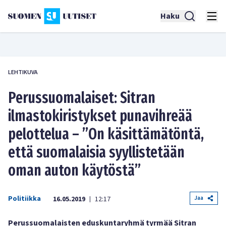
Haku
LEHTIKUVA
Perussuomalaiset: Sitran
ilmastokiristykset punavihreää
pelottelua – ”On käsittämätöntä,
että suomalaisia syyllistetään
oman auton käytöstä”
Politiikka
Jaa
16.05.2019
12:17
|
Perussuomalaisten eduskuntaryhmä tyrmää Sitran