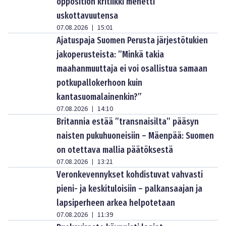
opposition kritiikki menetti
uskottavuutensa
07.08.2026
15:01
|
Ajatuspaja Suomen Perusta järjestötukien
jakoperusteista: ”Minkä takia
maahanmuuttaja ei voi osallistua samaan
potkupallokerhoon kuin
kantasuomalainenkin?”
07.08.2026
14:10
|
Britannia estää ”transnaisilta” pääsyn
naisten pukuhuoneisiin – Mäenpää: Suomen
on otettava mallia päätöksestä
07.08.2026
13:21
|
Veronkevennykset kohdistuvat vahvasti
pieni- ja keskituloisiin – palkansaajan ja
lapsiperheen arkea helpotetaan
07.08.2026
11:39
|