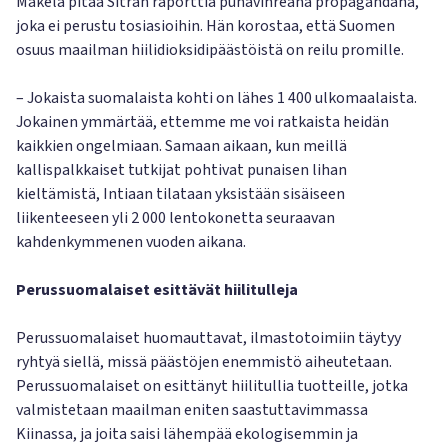
Mäkelä pitää Sitran raporttia punavihreänä propagandana,
joka ei perustu tosiasioihin. Hän korostaa, että Suomen
osuus maailman hiilidioksidipäästöistä on reilu promille.
– Jokaista suomalaista kohti on lähes 1 400 ulkomaalaista.
Jokainen ymmärtää, ettemme me voi ratkaista heidän
kaikkien ongelmiaan. Samaan aikaan, kun meillä
kallispalkkaiset tutkijat pohtivat punaisen lihan
kieltämistä, Intiaan tilataan yksistään sisäiseen
liikenteeseen yli 2 000 lentokonetta seuraavan
kahdenkymmenen vuoden aikana.
Perussuomalaiset esittävät hiilitulleja
Perussuomalaiset huomauttavat, ilmastotoimiin täytyy
ryhtyä siellä, missä päästöjen enemmistö aiheutetaan.
Perussuomalaiset on esittänyt hiilitullia tuotteille, jotka
valmistetaan maailman eniten saastuttavimmassa
Kiinassa, ja joita saisi lähempää ekologisemmin ja