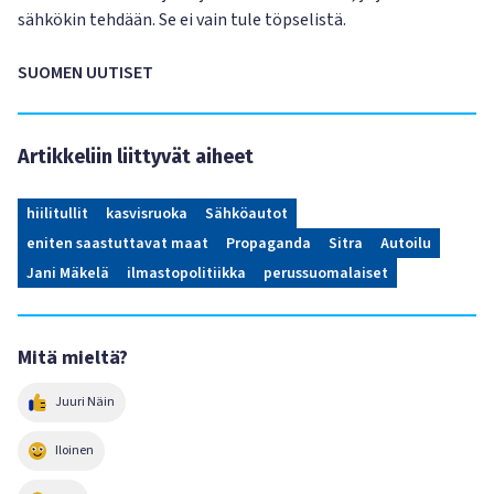
sähkökin tehdään. Se ei vain tule töpselistä.
SUOMEN UUTISET
Artikkeliin liittyvät aiheet
hiilitullit
kasvisruoka
Sähköautot
eniten saastuttavat maat
Propaganda
Sitra
Autoilu
Jani Mäkelä
ilmastopolitiikka
perussuomalaiset
Mitä mieltä?
Juuri Näin
Iloinen