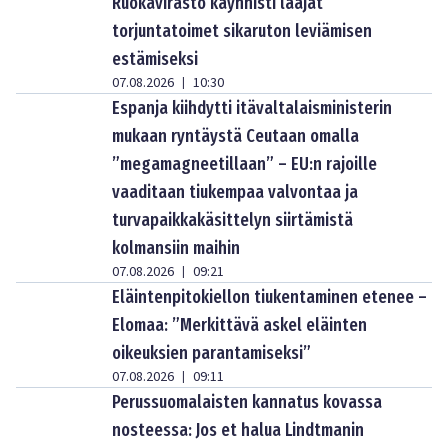
Ruokavirasto käynnisti laajat
torjuntatoimet sikaruton leviämisen
estämiseksi
07.08.2026
10:30
|
Espanja kiihdytti itävaltalaisministerin
mukaan ryntäystä Ceutaan omalla
”megamagneetillaan” – EU:n rajoille
vaaditaan tiukempaa valvontaa ja
turvapaikkakäsittelyn siirtämistä
kolmansiin maihin
07.08.2026
09:21
|
Eläintenpitokiellon tiukentaminen etenee –
Elomaa: ”Merkittävä askel eläinten
oikeuksien parantamiseksi”
07.08.2026
09:11
|
Perussuomalaisten kannatus kovassa
nosteessa: Jos et halua Lindtmanin