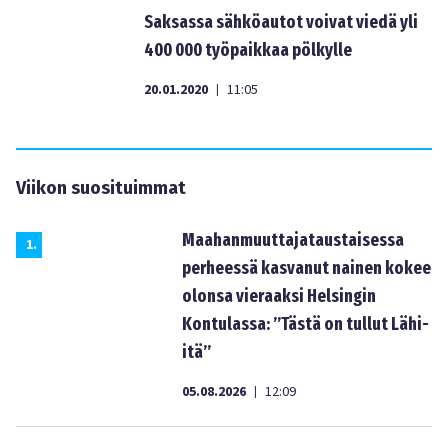
Saksassa sähköautot voivat viedä yli
400 000 työpaikkaa pölkylle
20.01.2020
11:05
|
Viikon suosituimmat
Maahanmuuttajataustaisessa
1
.
perheessä kasvanut nainen kokee
olonsa vieraaksi Helsingin
Kontulassa: ”Tästä on tullut Lähi-
itä”
05.08.2026
12:09
|