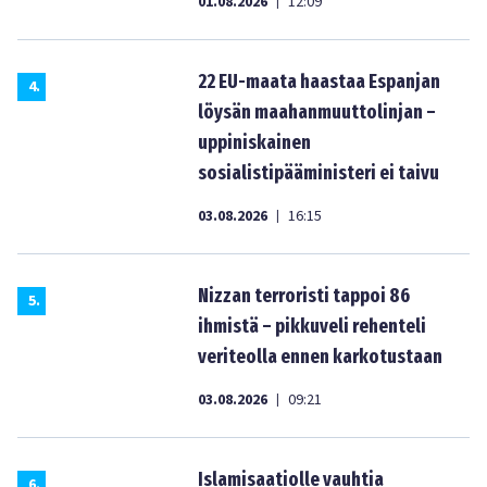
01.08.2026
12:09
|
22 EU-maata haastaa Espanjan
4
.
löysän maahanmuuttolinjan –
uppiniskainen
sosialistipääministeri ei taivu
03.08.2026
16:15
|
Nizzan terroristi tappoi 86
5
.
ihmistä – pikkuveli rehenteli
veriteolla ennen karkotustaan
03.08.2026
09:21
|
Islamisaatiolle vauhtia
6
.