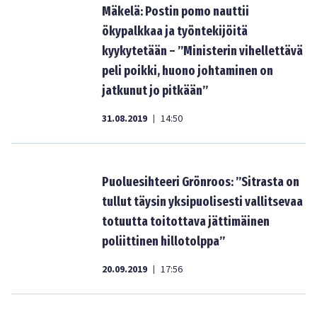
Mäkelä: Postin pomo nauttii
ökypalkkaa ja työntekijöitä
kyykytetään – ”Ministerin vihellettävä
peli poikki, huono johtaminen on
jatkunut jo pitkään”
31.08.2019
14:50
|
Puoluesihteeri Grönroos: ”Sitrasta on
tullut täysin yksipuolisesti vallitsevaa
totuutta toitottava jättimäinen
poliittinen hillotolppa”
20.09.2019
17:56
|