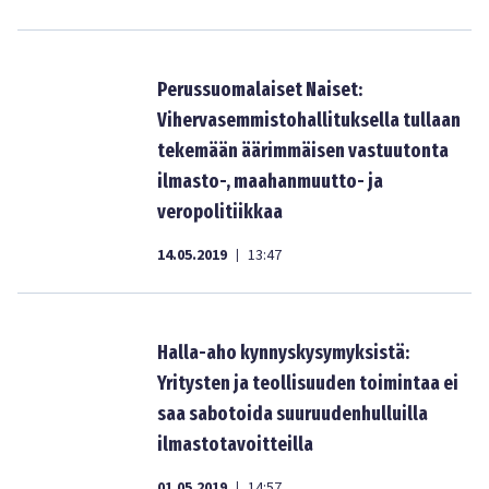
Perussuomalaiset Naiset:
Vihervasemmistohallituksella tullaan
tekemään äärimmäisen vastuutonta
ilmasto-, maahanmuutto- ja
veropolitiikkaa
14.05.2019
13:47
|
Halla-aho kynnyskysymyksistä:
Yritysten ja teollisuuden toimintaa ei
saa sabotoida suuruudenhulluilla
ilmastotavoitteilla
01.05.2019
14:57
|