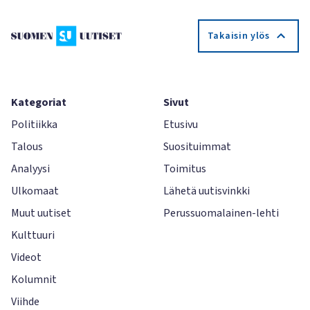
Takaisin ylös
Kategoriat
Sivut
Politiikka
Etusivu
Talous
Suosituimmat
Analyysi
Toimitus
Ulkomaat
Lähetä uutisvinkki
Muut uutiset
Perussuomalainen-lehti
Kulttuuri
Videot
Kolumnit
Viihde