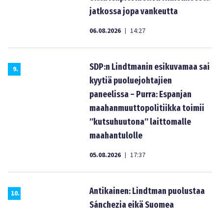
jatkossa jopa vankeutta
06.08.2026
14:27
|
SDP:n Lindtmanin esikuvamaa sai
9
.
kyytiä puoluejohtajien
paneelissa – Purra: Espanjan
maahanmuuttopolitiikka toimii
”kutsuhuutona” laittomalle
maahantulolle
05.08.2026
17:37
|
Antikainen: Lindtman puolustaa
10
.
Sánchezia eikä Suomea