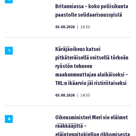
Britanniassa – koko poliisikunta
paastolle solidaarisuussyistä
03.08.2026
10:33
|
Käräjäoikeus katsoi
7
.
pitkäteräisellä veitsellä törkeän
ryöstön tehneen
maahanmuuttajan alaikäiseksi –
THL:n ikäarvio jäi ristiriitaiseksi
03.08.2026
14:33
|
Oikeusministeri Meri vie eläimet
8
.
rääkkääjiltä –
eläintenpitokiellon rikkomisesta