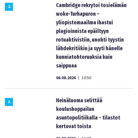
Cambridge rekrytoi tosielämän
2
.
woke-Turhapuron –
yliopistomaailma ihastui
plagioinnista epäiltyyn
rotuaktivistiin, unohti tyystin
lähdekritiikin ja syyti hänelle
kunniatohtoruuksia kuin
saippuaa
06.08.2026
10:50
|
Heinäluoma selittää
3
.
koulushoppailun
asuntopolitiikalla – tilastot
kertovat toista