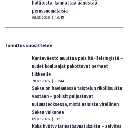
hallitusta, kannattaa äänestää
perussuomalaisia
06.08.2026
16:45
|
Toimitus suosittelee
Kantaväestö muuttaa pois Itä-Helsingistä –
uudet koulurajat pakottavat perheet
liikkeelle
28.07.2026
12:44
|
Saksa on häviämässä taistelun rikollisuutta
vastaan – poliisit paljastavat
uutuusteoksessa, mistä asioista virallinen
Saksa vaikenee
09.07.2026
16:11
|
Kuka hyötyy järjestöavustuksista – selvitys